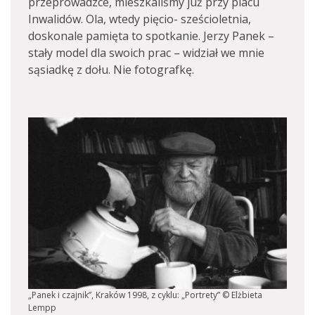
przeprowadzce, mieszkaliśmy już przy placu
Inwalidów. Ola, wtedy pięcio- sześcioletnia,
doskonale pamięta to spotkanie. Jerzy Panek –
stały model dla swoich prac – widział we mnie
sąsiadkę z dołu. Nie fotografkę.
„Panek i czajnik”, Kraków 1998, z cyklu: „Portrety” © Elżbieta
Lempp