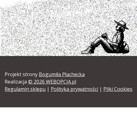
Projekt strony
Bogumiła Płachecka
Realizacja
© 2026 WEBOPCJA.pl
Regulamin sklepu
|
Polityka prywatności
|
Pliki Cookies