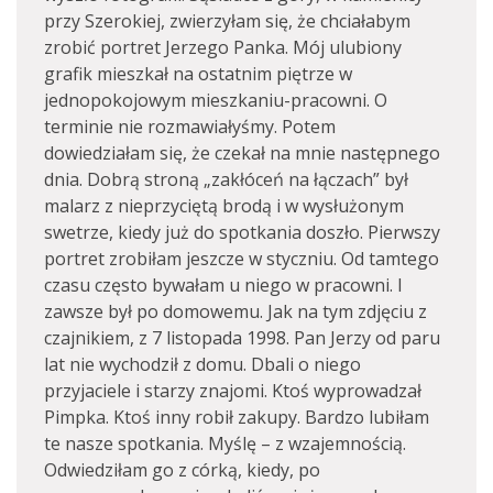
przy Szerokiej, zwierzyłam się, że chciałabym
zrobić portret Jerzego Panka. Mój ulubiony
grafik mieszkał na ostatnim piętrze w
jednopokojowym mieszkaniu-pracowni. O
terminie nie rozmawiałyśmy. Potem
dowiedziałam się, że czekał na mnie następnego
dnia. Dobrą stroną „zakłóceń na łączach” był
malarz z nieprzyciętą brodą i w wysłużonym
swetrze, kiedy już do spotkania doszło. Pierwszy
portret zrobiłam jeszcze w styczniu. Od tamtego
czasu często bywałam u niego w pracowni. I
zawsze był po domowemu. Jak na tym zdjęciu z
czajnikiem, z 7 listopada 1998. Pan Jerzy od paru
lat nie wychodził z domu. Dbali o niego
przyjaciele i starzy znajomi. Ktoś wyprowadzał
Pimpka. Ktoś inny robił zakupy. Bardzo lubiłam
te nasze spotkania. Myślę – z wzajemnością.
Odwiedziłam go z córką, kiedy, po