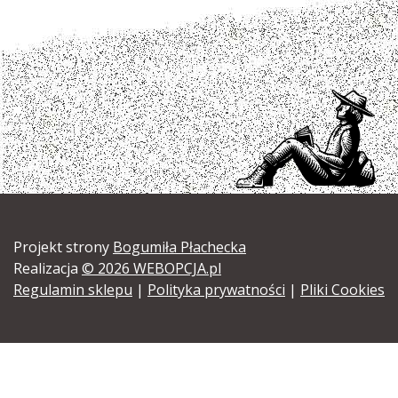
Projekt strony
Bogumiła Płachecka
Realizacja
© 2026 WEBOPCJA.pl
Regulamin sklepu
|
Polityka prywatności
|
Pliki Cookies