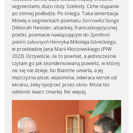
segmentami, dużo ciszy. Szelesty. Ciche stąpanie
po zimnej podłodze. Po śniegu. Taka lamentacja.
Mówię o segmentach poematu
Sorrowful Songs
Déborah Heissler, alzackiej, francuskojęzycznej
poetki, poemacie nawiązującym do
Symfonii
pieśni żałosnych
Henryka Mikołaja Góreckiego,
w przekładzie Jana Marii Kłoczowskiego (PIW
2023). Oczywiście, że to poemat, a jednocześnie
czytam go jak skondensowaną powieść, w której
nic się nie dzieje, bo Blanche umarła, a jej
mężczyzna pisze, wspomina, odwraca wzrok od
ekranu, żeby spojrzeć przez okno. Może też
odsłonić twarz zmarłej. Nic więcej.