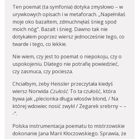
Ten poemat (ta symfonia) dotyka zmysłowo – w
urywkowych opisach i w metaforach. „Napełniłaś
moje oko bazaltem, zdmuchnęłaś śnieg spod
moich nóg”. Bazalt i śnieg. Dawno tak nie
dotykałem poprzez wiersz jednocześnie tego, co
twarde i tego, co lekkie.
Nie wiem, czy jest to poemat o niepokoju, czy o
uspokojeniu. Dlatego nie potrafię powiedzieć,
czy zasmuca, czy pociesza.
Chciałbym, żeby Heissler przeczytała kiedyś
wiersz Norwida
Czułość
. To ta czułość, która
bywa jak „plecionka długa włosów blond, / Na
której wdowiec nosić zwykł / Zegarek srebrny – –
-”.
Polska instrumentacja poematu to mistrzowskie
dokonanie Jana Marii Kłoczowskiego. Sprawia, że