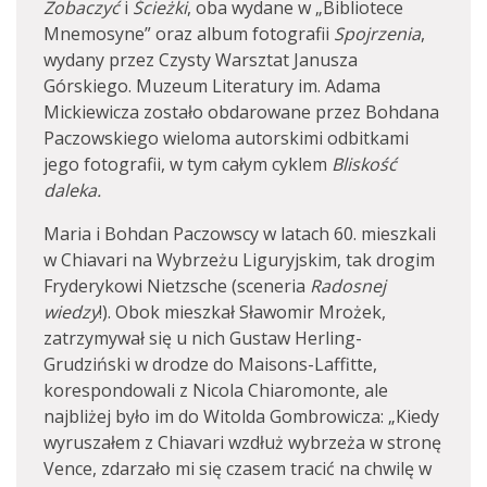
Zobaczyć
i
Ścieżki
, oba wydane w „Bibliotece
Mnemosyne” oraz album fotografii
Spojrzenia
,
wydany przez Czysty Warsztat Janusza
Górskiego. Muzeum Literatury im. Adama
Mickiewicza zostało obdarowane przez Bohdana
Paczowskiego wieloma autorskimi odbitkami
jego fotografii, w tym całym cyklem
Bliskość
daleka.
Maria i Bohdan Paczowscy w latach 60. mieszkali
w Chiavari na Wybrzeżu Liguryjskim, tak drogim
Fryderykowi Nietzsche (sceneria
Radosnej
wiedzy
!). Obok mieszkał Sławomir Mrożek,
zatrzymywał się u nich Gustaw Herling-
Grudziński w drodze do Maisons-Laffitte,
korespondowali z Nicola Chiaromonte, ale
najbliżej było im do Witolda Gombrowicza: „Kiedy
wyruszałem z Chiavari wzdłuż wybrzeża w stronę
Vence, zdarzało mi się czasem tracić na chwilę w