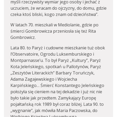
myśli rzeczywisty wymiar jego osoby i jechać z
uczuciem, że wracam do ojczyzny, do domu, gdzie
czeka ktoś bliski, kogo znam od dzieciństwa”.
W latach 70. mieszkali w Mediolanie, gdzie po
śmierci Gombrowicza przeniosła się też Rita
Gombrowicz.
Lata 80. to Paryż i cudowne mieszkanie tuż obok
l’Observatoire, Ogrodu Luksemburskiego i
Montparnasse’u. To był Paryż „Kultury”, Paryż
Kota Jeleńskiego, spotkań u Pallotynów, Paryż
„Zeszytów Literackich” Barbary Toruńczyk,
Adama Zagajewskiego i Wojciecha
Karpińskiego… Śmierć Konstantego Jeleńskiego
położyła się cieniem na tej dekadzie i już nic nie
było takie jak przedtem. Zamykający Europę
pojałtańską rok 1989 był coraz bliżej. Lata 90. to
„wygnanie”, jak mówiła Maria Paczowska, do
Wielkiego Księstwa Luksemburga.