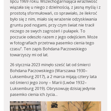
lipcu 1969 roku. Wszechogarniająca wrażliwość
wiązała się u niego z dzielnością, z jasną myślą i z
prostotą sformułowań, co sprawiało, że ilekroć
było się z nim, miało się wrażenie odzyskiwania
gruntu pod nogami, przy czym świat nie tracił
niczego ze swych zagrożeń i pułapek. To
poczucie odeszło razem z jego odejściem. Może
w fotografiach przetrwa pasemko cienia tego
czasu”. Ten zapis Bohdana Paczowskiego
towarzyszy mi od lat.
26 stycznia 2023 minęło sześć lat od śmierci
Bohdana Paczowskiego (Warszawa 1930–
Luksemburg 2017), a 2 marca mijają cztery lata
od śmierci jego żony – Marii (Lwów 1932–
Luksemburg 2019). Obrysowuję dzisiaj jedynie
pasemko cienia ich życia…