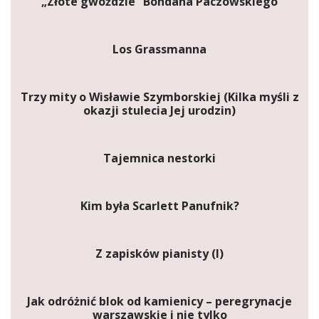
„Złote gwoździe” Bohdana Paczowskiego
Los Grassmanna
Trzy mity o Wisławie Szymborskiej (Kilka myśli z
okazji stulecia Jej urodzin)
Tajemnica nestorki
Kim była Scarlett Panufnik?
Z zapisków pianisty (I)
Jak odróżnić blok od kamienicy – peregrynacje
warszawskie i nie tylko