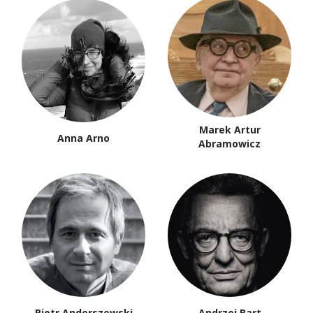
Marek Artur
Anna Arno
Abramowicz
Piotr Anderszewski
Andrzej Bart