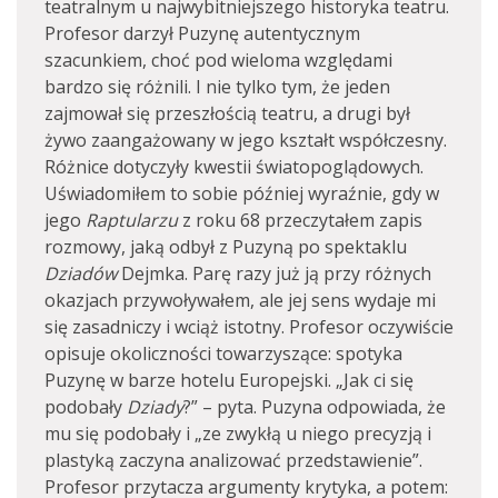
teatralnym u najwybitniejszego historyka teatru.
Profesor darzył Puzynę autentycznym
szacunkiem, choć pod wieloma względami
bardzo się różnili. I nie tylko tym, że jeden
zajmował się przeszłością teatru, a drugi był
żywo zaangażowany w jego kształt współczesny.
Różnice dotyczyły kwestii światopoglądowych.
Uświadomiłem to sobie później wyraźnie, gdy w
jego
Raptularzu
z roku 68 przeczytałem zapis
rozmowy, jaką odbył z Puzyną po spektaklu
Dziadów
Dejmka. Parę razy już ją przy różnych
okazjach przywoływałem, ale jej sens wydaje mi
się zasadniczy i wciąż istotny. Profesor oczywiście
opisuje okoliczności towarzyszące: spotyka
Puzynę w barze hotelu Europejski. „Jak ci się
podobały
Dziady
?” – pyta. Puzyna odpowiada, że
mu się podobały i „ze zwykłą u niego precyzją i
plastyką zaczyna analizować przedstawienie”.
Profesor przytacza argumenty krytyka, a potem: