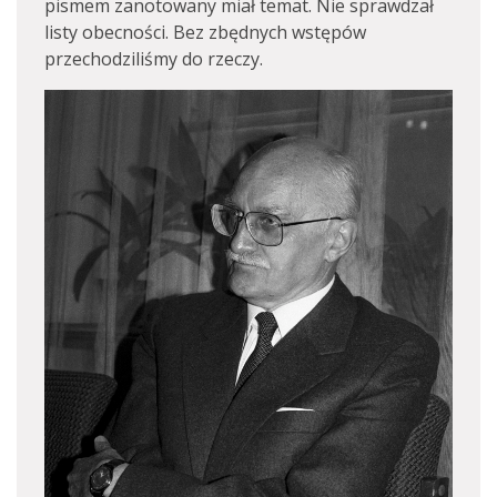
pismem zanotowany miał temat. Nie sprawdzał
listy obecności. Bez zbędnych wstępów
przechodziliśmy do rzeczy.