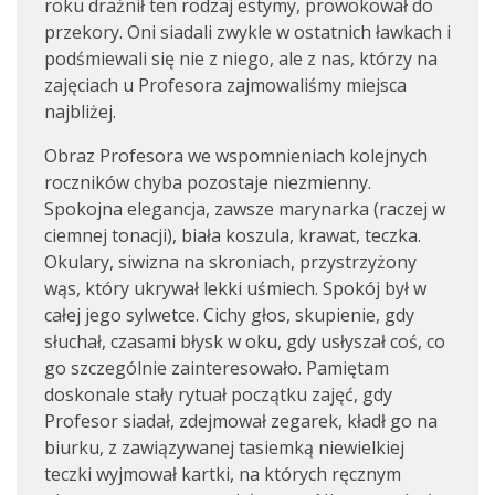
roku drażnił ten rodzaj estymy, prowokował do
przekory. Oni siadali zwykle w ostatnich ławkach i
podśmiewali się nie z niego, ale z nas, którzy na
zajęciach u Profesora zajmowaliśmy miejsca
najbliżej.
Obraz Profesora we wspomnieniach kolejnych
roczników chyba pozostaje niezmienny.
Spokojna elegancja, zawsze marynarka (raczej w
ciemnej tonacji), biała koszula, krawat, teczka.
Okulary, siwizna na skroniach, przystrzyżony
wąs, który ukrywał lekki uśmiech. Spokój był w
całej jego sylwetce. Cichy głos, skupienie, gdy
słuchał, czasami błysk w oku, gdy usłyszał coś, co
go szczególnie zainteresowało. Pamiętam
doskonale stały rytuał początku zajęć, gdy
Profesor siadał, zdejmował zegarek, kładł go na
biurku, z zawiązywanej tasiemką niewielkiej
teczki wyjmował kartki, na których ręcznym