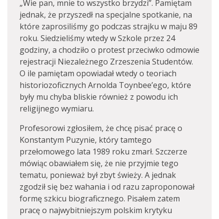
„Wie pan, mnie to wszystko brzydzi”. Pamiętam
jednak, że przyszedł na specjalne spotkanie, na
które zaprosiliśmy go podczas strajku w maju 89
roku. Siedzieliśmy wtedy w Szkole przez 24
godziny, a chodziło o protest przeciwko odmowie
rejestracji Niezależnego Zrzeszenia Studentów.
O ile pamiętam opowiadał wtedy o teoriach
historiozoficznych Arnolda Toynbee’ego, które
były mu chyba bliskie również z powodu ich
religijnego wymiaru.
Profesorowi zgłosiłem, że chcę pisać pracę o
Konstantym Puzynie, który tamtego
przełomowego lata 1989 roku zmarł. Szczerze
mówiąc obawiałem się, że nie przyjmie tego
tematu, ponieważ był zbyt świeży. A jednak
zgodził się bez wahania i od razu zaproponował
formę szkicu biograficznego. Pisałem zatem
pracę o najwybitniejszym polskim krytyku