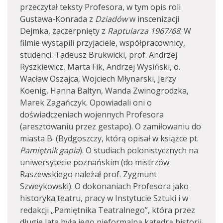
przeczytał teksty Profesora, w tym opis roli
Gustawa-Konrada z
Dziadów
w inscenizacji
Dejmka, zaczerpnięty z
Raptularza 1967/68
. W
filmie wystąpili przyjaciele, współpracownicy,
studenci: Tadeusz Brukwicki, prof. Andrzej
Ryszkiewicz, Marta Fik, Andrzej Wysiński, o.
Wacław Oszajca, Wojciech Młynarski, Jerzy
Koenig, Hanna Baltyn, Wanda Zwinogrodzka,
Marek Zagańczyk. Opowiadali oni o
doświadczeniach wojennych Profesora
(aresztowaniu przez gestapo). O zamiłowaniu do
miasta B. (Bydgoszczy, którą opisał w książce pt.
Pamiętnik gapia
). O studiach polonistycznych na
uniwersytecie poznańskim (do mistrzów
Raszewskiego należał prof. Zygmunt
Szweykowski). O dokonaniach Profesora jako
historyka teatru, pracy w Instytucie Sztuki i w
redakcji „Pamiętnika Teatralnego”, która przez
długie lata była jego nieformalną katedrą historii