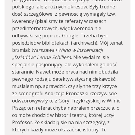
polskiego, ale z różnych okresów. Były trudne i
dość szczegółowe, z pewnością wymagały tzw.
kwerendy (pisaliśmy te referaty w czasach
przedinternetowych, więc kwerenda nie
odbywała się poprzez Google. Trzeba było
posiedzieć w bibliotekach i archiwach). Mój temat
brzmiał:
Warszawa i Wilno w inscenizacji
„Dziadów” Leona Schillera
. Nie wydał mi się
specjalnie pasjonujący, ale wykonałem go dość
starannie. Nawet może praca nad nim obudziła
pewnego rodzaju detektywistyczną ciekawość:
musiałem np. sprawdzić, czy słynne trzy krzyże
ze scenografii Andrzeja Pronaszki rzeczywiście
odwzorowywały te z Góry Trzykrzyskiej w Wilnie.
Pisząc ten referat chyba nabrałem przeczucia, o
co może chodzić w historii teatru, której uczył
Profesor. Że składają się na nią szczegóły, z
których każdy może okazać się istotny. Te