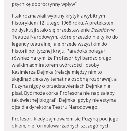
psychikę dobroczynny wpływ”.
I tak rozmawiali wybitny krytyk z wybitnym
historykiem 12 lutego 1968 roku. A pretekstem
do dyskusji stało się przedstawienie
Dziadów
w
Teatrze Narodowym, które przeszło nie tylko do
legendy teatralnej, ale przede wszystkim do
historii politycznej kraju. Paradoks polegał
również na tym, że Profesor był bardzo długo
wielkim admiratorem twórczości i osoby
Kazimierza Dejmka (relacje między nim to
skądinąd ciekawy temat na osobną rozprawę), a
Puzyna nigdy o przedstawieniach Dejmka nie
pisał. Być może córka Profesora nie napisałaby
tak świetnej biografii Dejmka, gdyby nie estyma
ojca dla dyrektora Teatru Narodowego.
Profesor, kiedy zajmowałem się Puzyną pod jego
okiem, nie formułował żadnych szczególnych