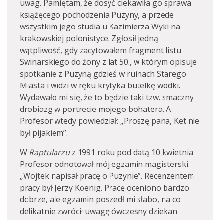
uwag. Pamiętam, że dosyć ciekawiła go sprawa
książęcego pochodzenia Puzyny, a przede
wszystkim jego studia u Kazimierza Wyki na
krakowskiej polonistyce. Zgłosił jedną
wątpliwość, gdy zacytowałem fragment listu
Swinarskiego do żony z lat 50., w którym opisuje
spotkanie z Puzyną gdzieś w ruinach Starego
Miasta i widzi w ręku krytyka butelkę wódki.
Wydawało mi się, że to będzie taki tzw. smaczny
drobiazg w portrecie mojego bohatera. A
Profesor wtedy powiedział: „Proszę pana, Ket nie
był pijakiem”.
W
Raptularzu
z 1991 roku pod datą 10 kwietnia
Profesor odnotował mój egzamin magisterski.
„Wojtek napisał pracę o Puzynie”. Recenzentem
pracy był Jerzy Koenig. Pracę oceniono bardzo
dobrze, ale egzamin poszedł mi słabo, na co
delikatnie zwrócił uwagę ówczesny dziekan