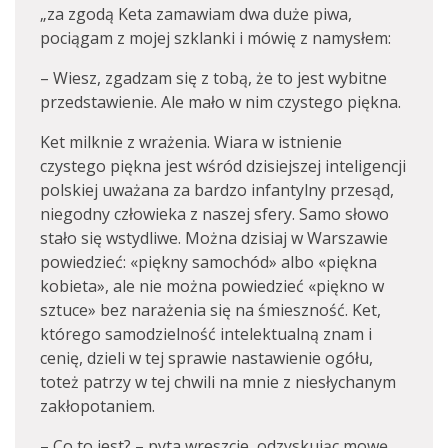
„za zgodą Keta zamawiam dwa duże piwa,
pociągam z mojej szklanki i mówię z namysłem:
– Wiesz, zgadzam się z tobą, że to jest wybitne
przedstawienie. Ale mało w nim czystego piękna.
Ket milknie z wrażenia. Wiara w istnienie
czystego piękna jest wśród dzisiejszej inteligencji
polskiej uważana za bardzo infantylny przesąd,
niegodny człowieka z naszej sfery. Samo słowo
stało się wstydliwe. Można dzisiaj w Warszawie
powiedzieć: «piękny samochód» albo «piękna
kobieta», ale nie można powiedzieć «piękno w
sztuce» bez narażenia się na śmieszność. Ket,
którego samodzielność intelektualną znam i
cenię, dzieli w tej sprawie nastawienie ogółu,
toteż patrzy w tej chwili na mnie z niesłychanym
zakłopotaniem.
– Co to jest? – pyta wreszcie, odzyskując mowę.