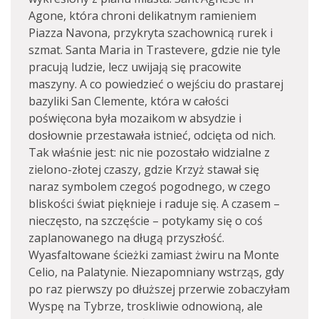
Agone, która chroni delikatnym ramieniem
Piazza Navona, przykryta szachownicą rurek i
szmat. Santa Maria in Trastevere, gdzie nie tyle
pracują ludzie, lecz uwijają się pracowite
maszyny. A co powiedzieć o wejściu do prastarej
bazyliki San Clemente, która w całości
poświęcona była mozaikom w absydzie i
dosłownie przestawała istnieć, odcięta od nich.
Tak właśnie jest: nic nie pozostało widzialne z
zielono-złotej czaszy, gdzie Krzyż stawał się
naraz symbolem czegoś pogodnego, w czego
bliskości świat pięknieje i raduje się. A czasem –
nieczęsto, na szczęście – potykamy się o coś
zaplanowanego na długą przyszłość.
Wyasfaltowane ścieżki zamiast żwiru na Monte
Celio, na Palatynie. Niezapomniany wstrząs, gdy
po raz pierwszy po dłuższej przerwie zobaczyłam
Wyspę na Tybrze, troskliwie odnowioną, ale