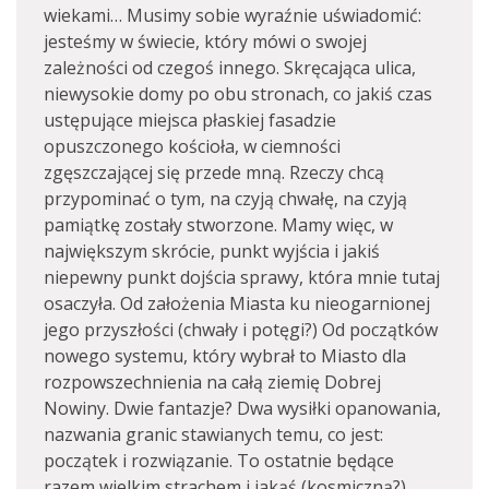
wiekami… Musimy sobie wyraźnie uświadomić:
jesteśmy w świecie, który mówi o swojej
zależności od czegoś innego. Skręcająca ulica,
niewysokie domy po obu stronach, co jakiś czas
ustępujące miejsca płaskiej fasadzie
opuszczonego kościoła, w ciemności
zgęszczającej się przede mną. Rzeczy chcą
przypominać o tym, na czyją chwałę, na czyją
pamiątkę zostały stworzone. Mamy więc, w
największym skrócie, punkt wyjścia i jakiś
niepewny punkt dojścia sprawy, która mnie tutaj
osaczyła. Od założenia Miasta ku nieogarnionej
jego przyszłości (chwały i potęgi?) Od początków
nowego systemu, który wybrał to Miasto dla
rozpowszechnienia na całą ziemię Dobrej
Nowiny. Dwie fantazje? Dwa wysiłki opanowania,
nazwania granic stawianych temu, co jest:
początek i rozwiązanie. To ostatnie będące
razem wielkim strachem i jakąś (kosmiczną?)