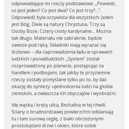
odpowiadające im rzeczy podstawowe: „Powiedz,
co jest jeden? Co jest dwa? Co jest trzy?…”.
Odpowiedź była oczywista dla wszystkich: Jeden
jest Bóg, Dwie są natury Chrystusa, Trzy są
Osoby Boże, Cztery cnoty kardynalne… Można
tak długo. Materiału nie zabraknie, będzie
zawsze pod ręką. Składniki mają wyrażać się
liczbowo – dla zaprowadzenia ładu w sprawach
ludzkich i ponadludzkich. „System” został
rozprowadzony po planecie, postępując za
handlem i podbojami, tak jakby te przyziemne
rzeczy zostały pomyślane tylko po to, by dać
okazję do syntezy: ujednolicenia ludzi na globie
ziemskim, a zwłaszcza ich obyczajów i wyobraźni.
Idę wąską i krętą ulicą. Bezludną w tej chwili.
Ściany o brudnordzawej powierzchni odsłaniają
tu i tam surową cegłę, z biało obrzeżonymi
prostokątami drzwi i okien, które sobie