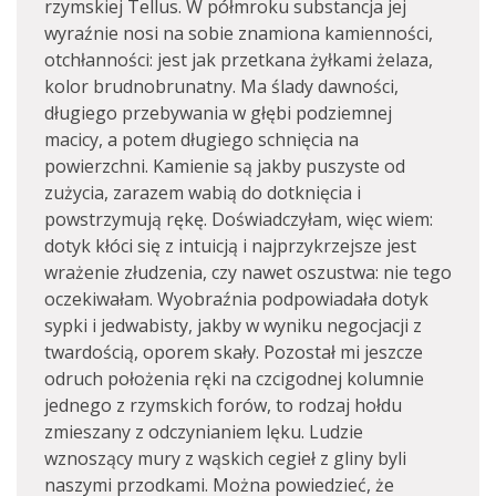
rzymskiej Tellus. W półmroku substancja jej
wyraźnie nosi na sobie znamiona kamienności,
otchłanności: jest jak przetkana żyłkami żelaza,
kolor brudnobrunatny. Ma ślady dawności,
długiego przebywania w głębi podziemnej
macicy, a potem długiego schnięcia na
powierzchni. Kamienie są jakby puszyste od
zużycia, zarazem wabią do dotknięcia i
powstrzymują rękę. Doświadczyłam, więc wiem:
dotyk kłóci się z intuicją i najprzykrzejsze jest
wrażenie złudzenia, czy nawet oszustwa: nie tego
oczekiwałam. Wyobraźnia podpowiadała dotyk
sypki i jedwabisty, jakby w wyniku negocjacji z
twardością, oporem skały. Pozostał mi jeszcze
odruch położenia ręki na czcigodnej kolumnie
jednego z rzymskich forów, to rodzaj hołdu
zmieszany z odczynianiem lęku. Ludzie
wznoszący mury z wąskich cegieł z gliny byli
naszymi przodkami. Można powiedzieć, że