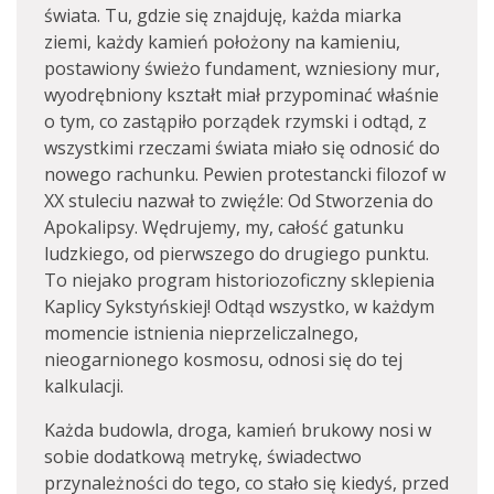
świata. Tu, gdzie się znajduję, każda miarka
ziemi, każdy kamień położony na kamieniu,
postawiony świeżo fundament, wzniesiony mur,
wyodrębniony kształt miał przypominać właśnie
o tym, co zastąpiło porządek rzymski i odtąd, z
wszystkimi rzeczami świata miało się odnosić do
nowego rachunku. Pewien protestancki filozof w
XX stuleciu nazwał to zwięźle: Od Stworzenia do
Apokalipsy. Wędrujemy, my, całość gatunku
ludzkiego, od pierwszego do drugiego punktu.
To niejako program historiozoficzny sklepienia
Kaplicy Sykstyńskiej! Odtąd wszystko, w każdym
momencie istnienia nieprzeliczalnego,
nieogarnionego kosmosu, odnosi się do tej
kalkulacji.
Każda budowla, droga, kamień brukowy nosi w
sobie dodatkową metrykę, świadectwo
przynależności do tego, co stało się kiedyś, przed