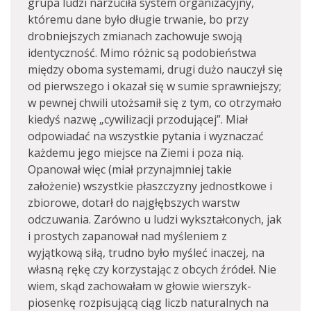
grupa ludzi narzuciła system organizacyjny,
któremu dane było długie trwanie, bo przy
drobniejszych zmianach zachowuje swoją
identyczność. Mimo różnic są podobieństwa
między oboma systemami, drugi dużo nauczył się
od pierwszego i okazał się w sumie sprawniejszy;
w pewnej chwili utożsamił się z tym, co otrzymało
kiedyś nazwę „cywilizacji przodującej”. Miał
odpowiadać na wszystkie pytania i wyznaczać
każdemu jego miejsce na Ziemi i poza nią.
Opanował więc (miał przynajmniej takie
założenie) wszystkie płaszczyzny jednostkowe i
zbiorowe, dotarł do najgłębszych warstw
odczuwania. Zarówno u ludzi wykształconych, jak
i prostych zapanował nad myśleniem z
wyjątkową siłą, trudno było myśleć inaczej, na
własną rękę czy korzystając z obcych źródeł. Nie
wiem, skąd zachowałam w głowie wierszyk-
piosenkę rozpisującą ciąg liczb naturalnych na