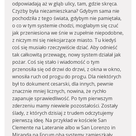
odpowiadają aż w głąb ulicy, tam, gdzie skręca.
Czyżby była niezamieszkana? Gdybym sama nie
pochodziła z tego świata, gdybym nie pamiętała,
o co w tym systemie chodzi, mogłabym się czuć
jak przeniesiona we śnie w zupełnie niepodobne,
z niczym mi się niekojarzące miasto. Tu kiedyś
coś się musiało rzeczywiście dziać. Aby odnieść
tak całkowitą przewagę, nowy system działał jak
pożar. Coś się stało i wiadomość o tym
przenosiła się od drzwi do drzwi, z okna w okno,
wnosiła ruch od progu do progu. Dla niektórych
był to dokument cesarski, dla innych, pewnie
znacznie mniej licznych, nowina, że rychło
zapanuje sprawiedliwość. Po tym pierwszym
zderzeniu mamy niewiele pozostałości. Zostały
ślady, z których dzisiaj z trudem odczytujemy
pierwszą ideę. Na przykład w kościele San
Clemente na Lateranie albo w San Lorenzo in
Miranda na Forum oba systemy zamieszkały