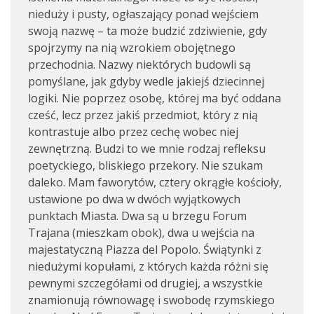
nieduży i pusty, ogłaszający ponad wejściem
swoją nazwę – ta może budzić zdziwienie, gdy
spojrzymy na nią wzrokiem obojętnego
przechodnia. Nazwy niektórych budowli są
pomyślane, jak gdyby wedle jakiejś dziecinnej
logiki. Nie poprzez osobę, której ma być oddana
cześć, lecz przez jakiś przedmiot, który z nią
kontrastuje albo przez cechę wobec niej
zewnętrzną. Budzi to we mnie rodzaj refleksu
poetyckiego, bliskiego przekory. Nie szukam
daleko. Mam faworytów, cztery okrągłe kościoły,
ustawione po dwa w dwóch wyjątkowych
punktach Miasta. Dwa są u brzegu Forum
Trajana (mieszkam obok), dwa u wejścia na
majestatyczną Piazza del Popolo. Świątynki z
niedużymi kopułami, z których każda różni się
pewnymi szczegółami od drugiej, a wszystkie
znamionują równowagę i swobodę rzymskiego