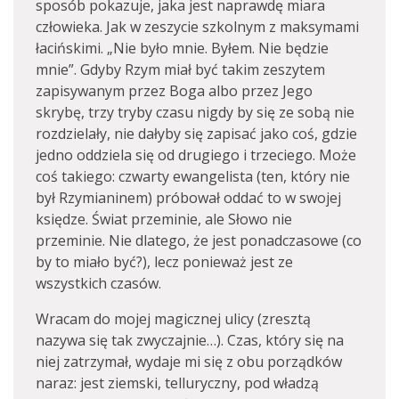
sposób pokazuje, jaka jest naprawdę miara
człowieka. Jak w zeszycie szkolnym z maksymami
łacińskimi. „Nie było mnie. Byłem. Nie będzie
mnie”. Gdyby Rzym miał być takim zeszytem
zapisywanym przez Boga albo przez Jego
skrybę, trzy tryby czasu nigdy by się ze sobą nie
rozdzielały, nie dałyby się zapisać jako coś, gdzie
jedno oddziela się od drugiego i trzeciego. Może
coś takiego: czwarty ewangelista (ten, który nie
był Rzymianinem) próbował oddać to w swojej
księdze. Świat przeminie, ale Słowo nie
przeminie. Nie dlatego, że jest ponadczasowe (co
by to miało być?), lecz ponieważ jest ze
wszystkich czasów.
Wracam do mojej magicznej ulicy (zresztą
nazywa się tak zwyczajnie…). Czas, który się na
niej zatrzymał, wydaje mi się z obu porządków
naraz: jest ziemski, telluryczny, pod władzą