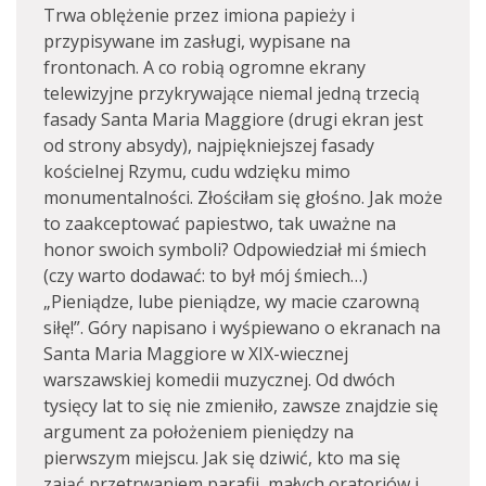
Trwa oblężenie przez imiona papieży i
przypisywane im zasługi, wypisane na
frontonach. A co robią ogromne ekrany
telewizyjne przykrywające niemal jedną trzecią
fasady Santa Maria Maggiore (drugi ekran jest
od strony absydy), najpiękniejszej fasady
kościelnej Rzymu, cudu wdzięku mimo
monumentalności. Złościłam się głośno. Jak może
to zaakceptować papiestwo, tak uważne na
honor swoich symboli? Odpowiedział mi śmiech
(czy warto dodawać: to był mój śmiech…)
„Pieniądze, lube pieniądze, wy macie czarowną
siłę!”. Góry napisano i wyśpiewano o ekranach na
Santa Maria Maggiore w XIX-wiecznej
warszawskiej komedii muzycznej. Od dwóch
tysięcy lat to się nie zmieniło, zawsze znajdzie się
argument za położeniem pieniędzy na
pierwszym miejscu. Jak się dziwić, kto ma się
zająć przetrwaniem parafii, małych oratoriów i