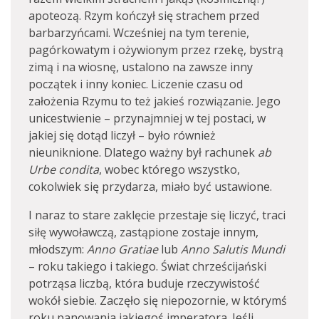
apoteozą. Rzym kończył się strachem przed
barbarzyńcami. Wcześniej na tym terenie,
pagórkowatym i ożywionym przez rzekę, bystrą
zimą i na wiosnę, ustalono na zawsze inny
początek i inny koniec. Liczenie czasu od
założenia Rzymu to też jakieś rozwiązanie. Jego
unicestwienie – przynajmniej w tej postaci, w
jakiej się dotąd liczył – było również
nieuniknione. Dlatego ważny był rachunek
ab
Urbe condita
, wobec którego wszystko,
cokolwiek się przydarza, miało być ustawione.
I naraz to stare zaklęcie przestaje się liczyć, traci
siłę wywoławczą, zastąpione zostaje innym,
młodszym:
Anno Gratiae
lub
Anno Salutis Mundi
– roku takiego i takiego. Świat chrześcijański
potrząsa liczbą, która buduje rzeczywistość
wokół siebie. Zaczęło się niepozornie, w którymś
roku panowania jakiegoś imperatora. Jeśli