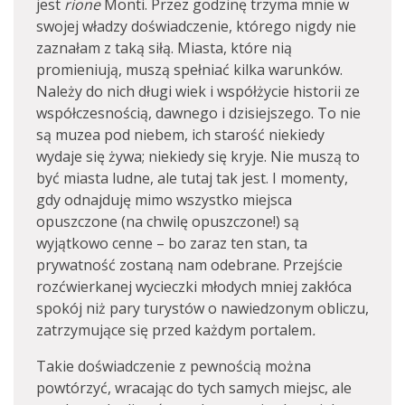
jest
rione
Monti. Przez godzinę trzyma mnie w
swojej władzy doświadczenie, którego nigdy nie
zaznałam z taką siłą. Miasta, które nią
promieniują, muszą spełniać kilka warunków.
Należy do nich długi wiek i współżycie historii ze
współczesnością, dawnego i dzisiejszego. To nie
są muzea pod niebem, ich starość niekiedy
wydaje się żywa; niekiedy się kryje. Nie muszą to
być miasta ludne, ale tutaj tak jest. I momenty,
gdy odnajduję mimo wszystko miejsca
opuszczone (na chwilę opuszczone!) są
wyjątkowo cenne – bo zaraz ten stan, ta
prywatność zostaną nam odebrane. Przejście
rozćwierkanej wycieczki młodych mniej zakłóca
spokój niż pary turystów o nawiedzonym obliczu,
zatrzymujące się przed każdym portalem
.
Takie doświadczenie z pewnością można
powtórzyć, wracając do tych samych miejsc, ale