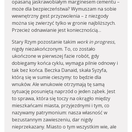
opasaną jaskrawobiałym marginesem cementu –
może dla bezpieczeństwa? Wymuszam na sobie
wewnętrzny gest przyzwolenia – z niezgody
można się zwierzyć tylko w gronie najbliższych.
Przecież odnawianie jest koniecznością…
Stary Rzym pozostanie takim
work in progress
,
nigdy niezakończonym. To, co zostało
ukończone w pierwszej fazie robót, gdy
dobiegamy końca cyklu, wymaga pilnie odnowy i
tak bez końca. Beczka Danaid, skała Syzyfa,
którą się w sumie cieszymy: to będzie dla
wnuków. Ale wnukowie otrzymają tę samą
sytuację posuniętą naprzód o jeden ząbek. Jest
to sprawa, która się toczy na okrągło między
mieszkańcami miasta, przyjezdnymi i tym, co
nazywamy patrymonium: nasza własność w
bezustannym zawieszeniu, dar nigdy
nieprzekazany. Miasto o tym wszystkim wie, ale