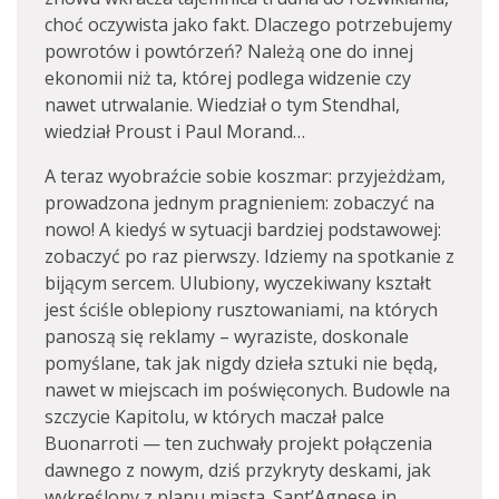
choć oczywista jako fakt. Dlaczego potrzebujemy
powrotów i powtórzeń? Należą one do innej
ekonomii niż ta, której podlega widzenie czy
nawet utrwalanie. Wiedział o tym Stendhal,
wiedział Proust i Paul Morand…
A teraz wyobraźcie sobie koszmar: przyjeżdżam,
prowadzona jednym pragnieniem: zobaczyć na
nowo! A kiedyś w sytuacji bardziej podstawowej:
zobaczyć po raz pierwszy. Idziemy na spotkanie z
bijącym sercem. Ulubiony, wyczekiwany kształt
jest ściśle oblepiony rusztowaniami, na których
panoszą się reklamy – wyraziste, doskonale
pomyślane, tak jak nigdy dzieła sztuki nie będą,
nawet w miejscach im poświęconych. Budowle na
szczycie Kapitolu, w których maczał palce
Buonarroti — ten zuchwały projekt połączenia
dawnego z nowym, dziś przykryty deskami, jak
wykreślony z planu miasta. Sant’Agnese in