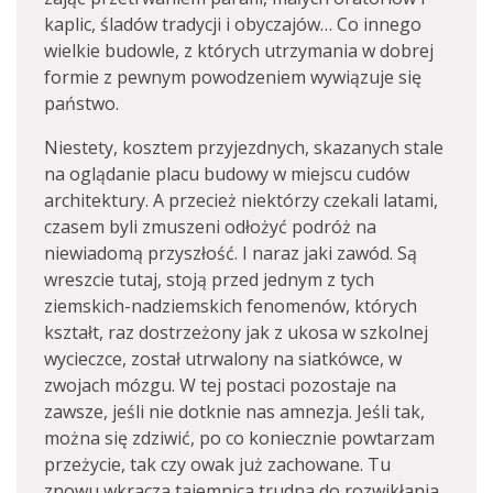
kaplic, śladów tradycji i obyczajów… Co innego
wielkie budowle, z których utrzymania w dobrej
formie z pewnym powodzeniem wywiązuje się
państwo.
Niestety, kosztem przyjezdnych, skazanych stale
na oglądanie placu budowy w miejscu cudów
architektury. A przecież niektórzy czekali latami,
czasem byli zmuszeni odłożyć podróż na
niewiadomą przyszłość. I naraz jaki zawód. Są
wreszcie tutaj, stoją przed jednym z tych
ziemskich-nadziemskich fenomenów, których
kształt, raz dostrzeżony jak z ukosa w szkolnej
wycieczce, został utrwalony na siatkówce, w
zwojach mózgu. W tej postaci pozostaje na
zawsze, jeśli nie dotknie nas amnezja. Jeśli tak,
można się zdziwić, po co koniecznie powtarzam
przeżycie, tak czy owak już zachowane. Tu
znowu wkracza tajemnica trudna do rozwikłania,