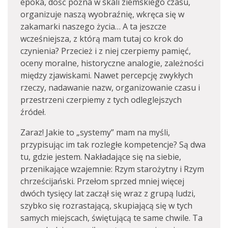
epoka, dość późna w skali ziemskiego czasu,
organizuje naszą wyobraźnię, wkręca się w
zakamarki naszego życia… A ta jeszcze
wcześniejsza, z którą mam tutaj co krok do
czynienia? Przecież i z niej czerpiemy pamięć,
oceny moralne, historyczne analogie, zależności
między zjawiskami. Nawet percepcję zwykłych
rzeczy, nadawanie nazw, organizowanie czasu i
przestrzeni czerpiemy z tych odleglejszych
źródeł.
Zaraz! Jakie to „systemy” mam na myśli,
przypisując im tak rozległe kompetencje? Są dwa
tu, gdzie jestem. Nakładające się na siebie,
przenikające wzajemnie: Rzym starożytny i Rzym
chrześcijański. Przełom sprzed mniej więcej
dwóch tysięcy lat zaczął się wraz z grupą ludzi,
szybko się rozrastającą, skupiającą się w tych
samych miejscach, świętującą te same chwile. Ta