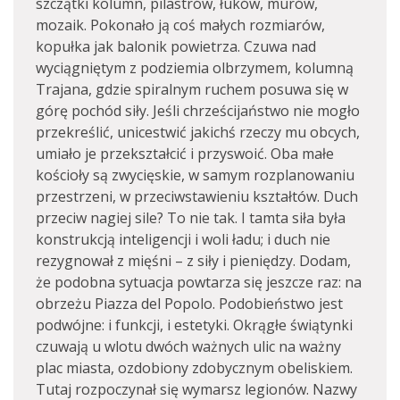
szczątki kolumn, pilastrów, łuków, murów,
mozaik. Pokonało ją coś małych rozmiarów,
kopułka jak balonik powietrza. Czuwa nad
wyciągniętym z podziemia olbrzymem, kolumną
Trajana, gdzie spiralnym ruchem posuwa się w
górę pochód siły. Jeśli chrześcijaństwo nie mogło
przekreślić, unicestwić jakichś rzeczy mu obcych,
umiało je przekształcić i przyswoić. Oba małe
kościoły są zwycięskie, w samym rozplanowaniu
przestrzeni, w przeciwstawieniu kształtów. Duch
przeciw nagiej sile? To nie tak. I tamta siła była
konstrukcją inteligencji i woli ładu; i duch nie
rezygnował z mięśni – z siły i pieniędzy. Dodam,
że podobna sytuacja powtarza się jeszcze raz: na
obrzeżu Piazza del Popolo. Podobieństwo jest
podwójne: i funkcji, i estetyki. Okrągłe świątynki
czuwają u wlotu dwóch ważnych ulic na ważny
plac miasta, ozdobiony zdobycznym obeliskiem.
Tutaj rozpoczynał się wymarsz legionów. Nazwy