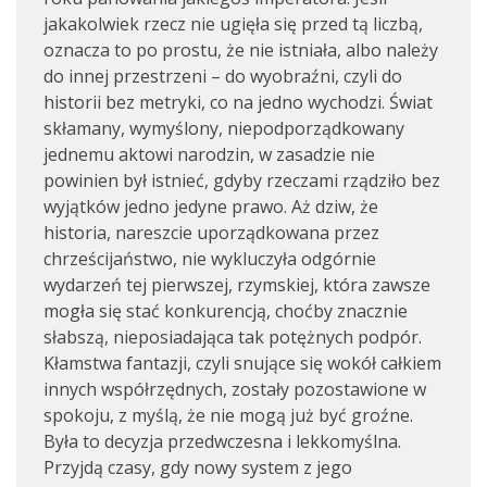
jakakolwiek rzecz nie ugięła się przed tą liczbą,
oznacza to po prostu, że nie istniała, albo należy
do innej przestrzeni – do wyobraźni, czyli do
historii bez metryki, co na jedno wychodzi. Świat
skłamany, wymyślony, niepodporządkowany
jednemu aktowi narodzin, w zasadzie nie
powinien był istnieć, gdyby rzeczami rządziło bez
wyjątków jedno jedyne prawo. Aż dziw, że
historia, nareszcie uporządkowana przez
chrześcijaństwo, nie wykluczyła odgórnie
wydarzeń tej pierwszej, rzymskiej, która zawsze
mogła się stać konkurencją, choćby znacznie
słabszą, nieposiadająca tak potężnych podpór.
Kłamstwa fantazji, czyli snujące się wokół całkiem
innych współrzędnych, zostały pozostawione w
spokoju, z myślą, że nie mogą już być groźne.
Była to decyzja przedwczesna i lekkomyślna.
Przyjdą czasy, gdy nowy system z jego