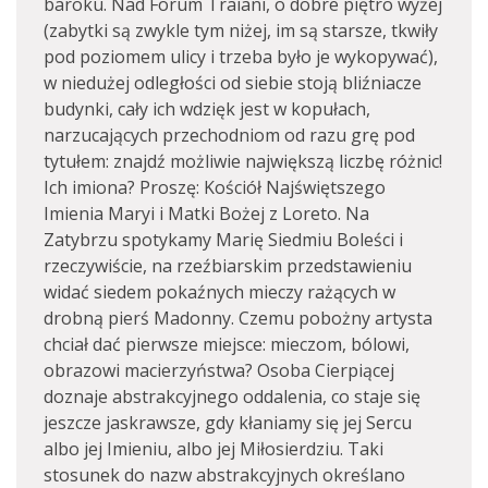
baroku. Nad Forum Traiani, o dobre piętro wyżej
(zabytki są zwykle tym niżej, im są starsze, tkwiły
pod poziomem ulicy i trzeba było je wykopywać),
w niedużej odległości od siebie stoją bliźniacze
budynki, cały ich wdzięk jest w kopułach,
narzucających przechodniom od razu grę pod
tytułem: znajdź możliwie największą liczbę różnic!
Ich imiona? Proszę: Kościół Najświętszego
Imienia Maryi i Matki Bożej z Loreto. Na
Zatybrzu spotykamy Marię Siedmiu Boleści i
rzeczywiście, na rzeźbiarskim przedstawieniu
widać siedem pokaźnych mieczy rażących w
drobną pierś Madonny. Czemu pobożny artysta
chciał dać pierwsze miejsce: mieczom, bólowi,
obrazowi macierzyństwa? Osoba Cierpiącej
doznaje abstrakcyjnego oddalenia, co staje się
jeszcze jaskrawsze, gdy kłaniamy się jej Sercu
albo jej Imieniu, albo jej Miłosierdziu. Taki
stosunek do nazw abstrakcyjnych określano