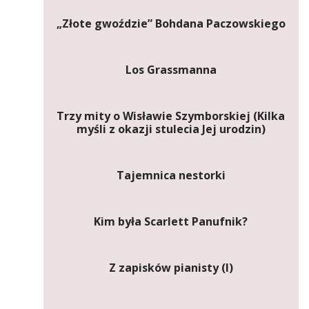
„Złote gwoździe” Bohdana Paczowskiego
Los Grassmanna
Trzy mity o Wisławie Szymborskiej (Kilka
myśli z okazji stulecia Jej urodzin)
Tajemnica nestorki
Kim była Scarlett Panufnik?
Z zapisków pianisty (I)