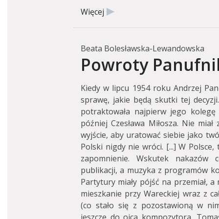
Więcej
Beata Bolesławska-Lewandowska
Powroty Panufni
Kiedy w lipcu 1954 roku Andrzej Panu
sprawę, jakie będą skutki tej decyzj
potraktowała najpierw jego kolegę
później Czesława Miłosza. Nie miał zł
wyjście, aby uratować siebie jako tw
Polski nigdy nie wróci. [...] W Polsce,
zapomnienie. Wskutek nakazów c
publikacji, a muzyka z programów ko
Partytury miały pójść na przemiał, 
mieszkanie przy Wareckiej wraz z ca
(co stało się z pozostawioną w nim
jeszcze do ojca kompozytora, Tomas