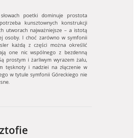
łowach poetki dominuje prostota
otrzeba kunsztownych konstrukcji
ich utworach najważniejsze – a istotą
ej osoby. I choć zarówno w symfonii
sler każdą z części można określić
mają one nic wspólnego z bezdenną
ą prostym i żarliwym wyrazem żalu,
 tęsknoty i nadziei na złączenie w
go w tytule symfonii Góreckiego nie
osne.
ztofie