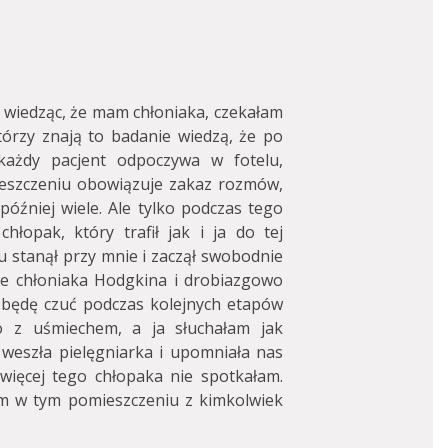
 wiedząc, że mam chłoniaka, czekałam
którzy znają to badanie wiedzą, że po
każdy pacjent odpoczywa w fotelu,
eszczeniu obowiązuje zakaz rozmów,
óźniej wiele. Ale tylko podczas tego
hłopak, który trafił jak i ja do tej
lu stanął przy mnie i zaczął swobodnie
ie chłoniaka Hodgkina i drobiazgowo
ę będę czuć podczas kolejnych etapów
ko z uśmiechem, a ja słuchałam jak
 weszła pielęgniarka i upomniała nas
ięcej tego chłopaka nie spotkałam.
bym w tym pomieszczeniu z kimkolwiek