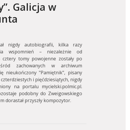
”. Galicja w
unta
ł nigdy autobiografii, kilka razy
ia wspomnień – niezależnie od
h cztery tomy powojenne zostały po
Pośród zachowanych w archiwum
ę nieukończony "Pamiętnik", pisany
zterdziestych i pięćdziesiątych, nigdy
ony na portalu mycielski.polmic.pl.
ozostaje podobny do Zweigowskiego
ym dorastał przyszły kompozytor.