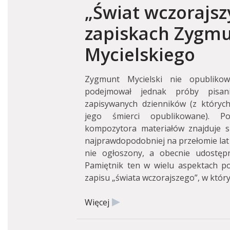
„Świat wczorajszy
zapiskach Zygm
Mycielskiego
Zygmunt Mycielski nie opublikowa
podejmował jednak próby pisan
zapisywanych dzienników (z któryc
jego śmierci opublikowane). 
kompozytora materiałów znajduje si
najprawdopodobniej na przełomie lat c
nie ogłoszony, a obecnie udostępni
Pamiętnik ten w wielu aspektach p
zapisu „świata wczorajszego”, w któr
Więcej