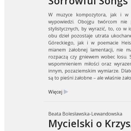
Sorrowful Songs
W muzyce kompozytora, jak i w s
wypowiedzi. Obojgu twórcom nie p
stylistycznych, by wyrazić, to, co w 
obu dzieł pozostaje utrata ukochan
Góreckiego, jak i w poemacie Heis
mianem żałobnej lamentacji, nie 
rozpaczą czy gniewem wobec losu. S
wspomnieniem miłości oraz wyrazem
innym, pozaziemskim wymiarze. Dlate
są to pieśni żałobne – ale właśnie żał
Więcej
Beata Bolesławska-Lewandowska
Mycielski o Krzys