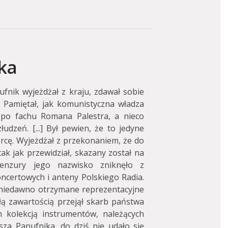
ka
fnik wyjeżdżał z kraju, zdawał sobie
i. Pamiętał, jak komunistyczna władza
 po fachu Romana Palestra, a nieco
udzeń. [...] Był pewien, że to jedyne
órcę. Wyjeżdżał z przekonaniem, że do
 tak jak przewidział, skazany został na
enzury jego nazwisko zniknęło z
ncertowych i anteny Polskiego Radia.
a niedawno otrzymane reprezentacyjne
łą zawartością przejął skarb państwa
 kolekcją instrumentów, należących
za Panufnika, do dziś nie udało się