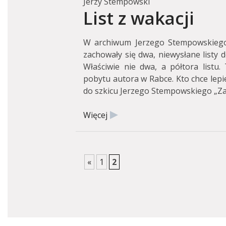
Jerzy Stempowski
List z wakacji
W archiwum Jerzego Stempowskieg
zachowały się dwa, niewysłane listy 
Właściwie nie dwa, a półtora listu. 
pobytu autora w Rabce. Kto chce lepiej
do szkicu Jerzego Stempowskiego „Zap
Więcej
«
1
2