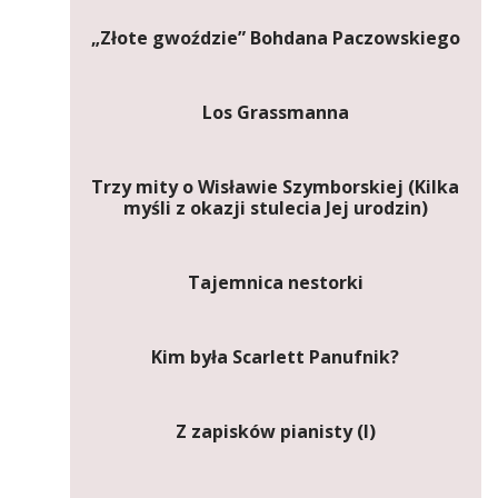
„Złote gwoździe” Bohdana Paczowskiego
Los Grassmanna
Trzy mity o Wisławie Szymborskiej (Kilka
myśli z okazji stulecia Jej urodzin)
Tajemnica nestorki
Kim była Scarlett Panufnik?
Z zapisków pianisty (I)