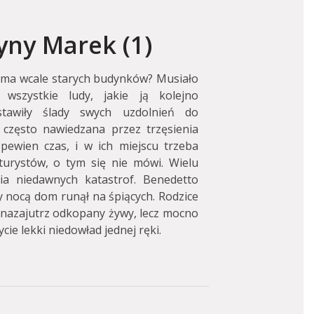
tyny Marek (1)
e ma wcale starych budynków? Musiało
wszystkie ludy, jakie ją kolejno
stawiły ślady swych uzdolnień do
 często nawiedzana przez trzęsienia
pewien czas, i w ich miejscu trzeba
urystów, o tym się nie mówi. Wielu
a niedawnych katastrof. Benedetto
y nocą dom runął na śpiących. Rodzice
ł nazajutrz odkopany żywy, lecz mocno
ie lekki niedowład jednej ręki.