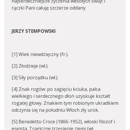
najserdeczniejsze życzenia wesołych świąt i
rączki Pani całuję szczerze oddany
JERZY STEMPOWSKI
[1] Wiek niewdzięczny (fr.).
[2] Złodzieje (wł.).
[3] Siły porządku (wł.).
[4] Znak rogów: po zagięciu kciuka, palca
wielkiego i serdecznego dłoń uzyskuje kształt
rogatej głowy. Znakiem tym robionym ukradkiem
odczynia się na południu Włoch zły urok.
[5] Benedetto Croce (1866-1952), włoski filozof i
eseista. Tragiczne trzęsienie ziemi (wł.