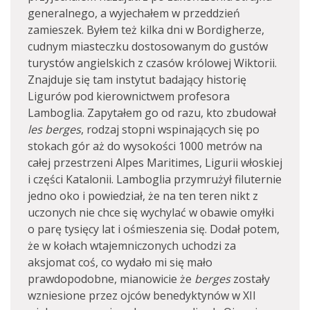
generalnego, a wyjechałem w przeddzień
zamieszek. Byłem też kilka dni w Bordigherze,
cudnym miasteczku dostosowanym do gustów
turystów angielskich z czasów królowej Wiktorii.
Znajduje się tam instytut badający historię
Ligurów pod kierownictwem profesora
Lamboglia. Zapytałem go od razu, kto zbudował
les berges
, rodzaj stopni wspinających się po
stokach gór aż do wysokości 1000 metrów na
całej przestrzeni Alpes Maritimes, Ligurii włoskiej
i części Katalonii. Lamboglia przymrużył filuternie
jedno oko i powiedział, że na ten teren nikt z
uczonych nie chce się wychylać w obawie omyłki
o parę tysięcy lat i ośmieszenia się. Dodał potem,
że w kołach wtajemniczonych uchodzi za
aksjomat coś, co wydało mi się mało
prawdopodobne, mianowicie że
berges
zostały
wzniesione przez ojców benedyktynów w XII