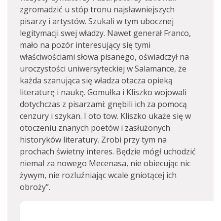
zgromadzić u stóp tronu najsławniejszych
pisarzy i artystów. Szukali w tym ubocznej
legitymacji swej władzy. Nawet generał Franco,
mało na pozór interesujący się tymi
właściwościami słowa pisanego, oświadczył na
uroczystości uniwersyteckiej w Salamance, że
każda szanująca się władza otacza opieką
literaturę i naukę. Gomułka i Kliszko wojowali
dotychczas z pisarzami: gnębili ich za pomocą
cenzury i szykan. I oto tow. Kliszko ukaże się w
otoczeniu znanych poetów i zasłużonych
historyków literatury. Zrobi przy tym na
prochach świetny interes. Będzie mógł uchodzić
niemal za nowego Mecenasa, nie obiecując nic
żywym, nie rozluźniając wcale gniotącej ich
obroży”.