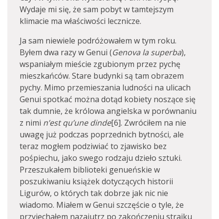
Wydaje mi się, że sam pobyt w tamtejszym
klimacie ma właściwości lecznicze.
Ja sam niewiele podróżowałem w tym roku.
Byłem dwa razy w Genui (
Genova la superba
),
wspaniałym mieście zgubionym przez pychę
mieszkańców. Stare budynki są tam obrazem
pychy. Mimo przemieszania ludności na ulicach
Genui spotkać można dotąd kobiety noszące się
tak dumnie, że królowa angielska w porównaniu
z nimi
n’est qu’une dinde
[6]. Zwróciłem na nie
uwagę już podczas poprzednich bytności, ale
teraz mogłem podziwiać to zjawisko bez
pośpiechu, jako swego rodzaju dzieło sztuki.
Przeszukałem biblioteki genueńskie w
poszukiwaniu książek dotyczących historii
Ligurów, o których tak dobrze jak nic nie
wiadomo. Miałem w Genui szczęście o tyle, że
przyjechałem nazajutrz po zakończeniu strajku