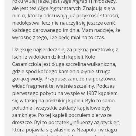
roku w złej fazie. Jest
l’âge ingrat
[1] młodzieży,
ale jest też
l’âge ingrat
starych. Znajdują się w
nim ci, którzy odczuwają już przykrość starości,
niedołęstwa, lecz nie nauczyli się jeszcze cenić
każdego darowanego im dnia. Mam nadzieję, że
wyrosnę z tego, i że będę miał na to czas.
Dziękuję najserdeczniej za piękną pocztówkę z
Ischii z widokiem dzikich kąpieli. Koło
Casamicciola jest długa szczelina wulkaniczna,
gdzie spod każdego kamienia płynie struga
gorącej wody. Przypuszczam, że na pocztówce
widać fragment tej właśnie szczeliny. Podczas
pierwszego pobytu na wyspie w 1907 kąpałem
się w takiej na półdzikiej kąpieli. Było to samo
południe i wszystkie zakłady kąpielowe były
zamknięte. Po tej kąpieli poczułem pierwsze
dreszcze. Był to początek „influenzy azjatyckiej”,
która pojawiła się właśnie w Neapolu i w ciągu