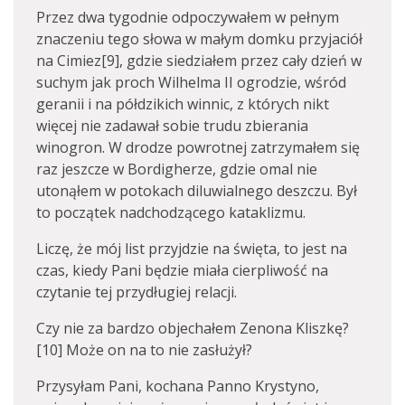
Przez dwa tygodnie odpoczywałem w pełnym
znaczeniu tego słowa w małym domku przyjaciół
na Cimiez[9], gdzie siedziałem przez cały dzień w
suchym jak proch Wilhelma II ogrodzie, wśród
geranii i na półdzikich winnic, z których nikt
więcej nie zadawał sobie trudu zbierania
winogron. W drodze powrotnej zatrzymałem się
raz jeszcze w Bordigherze, gdzie omal nie
utonąłem w potokach diluwialnego deszczu. Był
to początek nadchodzącego kataklizmu.
Liczę, że mój list przyjdzie na święta, to jest na
czas, kiedy Pani będzie miała cierpliwość na
czytanie tej przydługiej relacji.
Czy nie za bardzo objechałem Zenona Kliszkę?
[10] Może on na to nie zasłużył?
Przysyłam Pani, kochana Panno Krystyno,