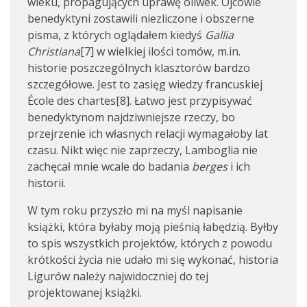
wieku, propagujących uprawę oliwek. Ojcowie
benedyktyni zostawili niezliczone i obszerne
pisma, z których oglądałem kiedyś
Gallia
Christiana
[7] w wielkiej ilości tomów, m.in.
historie poszczególnych klasztorów bardzo
szczegółowe. Jest to zasięg wiedzy francuskiej
École des chartes[8]. Łatwo jest przypisywać
benedyktynom najdziwniejsze rzeczy, bo
przejrzenie ich własnych relacji wymagałoby lat
czasu. Nikt więc nie zaprzeczy, Lamboglia nie
zachęcał mnie wcale do badania
berges
i ich
historii.
W tym roku przyszło mi na myśl napisanie
książki, która byłaby moją pieśnią łabędzią. Byłby
to spis wszystkich projektów, których z powodu
krótkości życia nie udało mi się wykonać, historia
Ligurów należy najwidoczniej do tej
projektowanej książki.