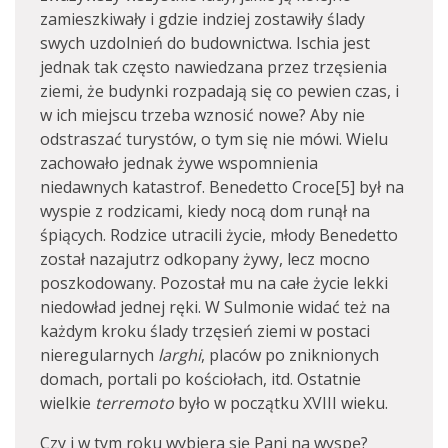
zamieszkiwały i gdzie indziej zostawiły ślady
swych uzdolnień do budownictwa. Ischia jest
jednak tak często nawiedzana przez trzęsienia
ziemi, że budynki rozpadają się co pewien czas, i
w ich miejscu trzeba wznosić nowe? Aby nie
odstraszać turystów, o tym się nie mówi. Wielu
zachowało jednak żywe wspomnienia
niedawnych katastrof. Benedetto Croce[5] był na
wyspie z rodzicami, kiedy nocą dom runął na
śpiących. Rodzice utracili życie, młody Benedetto
został nazajutrz odkopany żywy, lecz mocno
poszkodowany. Pozostał mu na całe życie lekki
niedowład jednej ręki. W Sulmonie widać też na
każdym kroku ślady trzęsień ziemi w postaci
nieregularnych
larghi
, placów po zniknionych
domach, portali po kościołach, itd. Ostatnie
wielkie
terremoto
było w początku XVIII wieku.
Czy i w tym roku wybiera się Pani na wyspę?