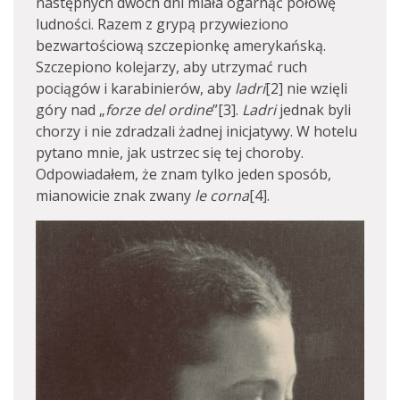
następnych dwóch dni miała ogarnąć połowę
ludności. Razem z grypą przywieziono
bezwartościową szczepionkę amerykańską.
Szczepiono kolejarzy, aby utrzymać ruch
pociągów i karabinierów, aby
ladri
[2] nie wzięli
góry nad „
forze del ordine
”[3].
Ladri
jednak byli
chorzy i nie zdradzali żadnej inicjatywy. W hotelu
pytano mnie, jak ustrzec się tej choroby.
Odpowiadałem, że znam tylko jeden sposób,
mianowicie znak zwany
le corna
[4].