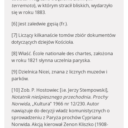
terremoto
), w którym stracił bliskich, wydarzyło
się w roku 1883.
[6] Jest zaledwie gęsią (fr.).
[7] Liczący kilkanaście tomów zbiór dokumentów
dotyczących dziejów Kościoła.
[8] Właść. École nationale des chartes, założona
w roku 1821 słynna uczelnia paryska.
[9] Dzielnica Nicei, znana z licznych muzeów i
parków.
[10] Zob. P. Hostowiec [i.e. Jerzy Stempowski],
Notatnik nieśpiesznego przechodnia. Prochy
Norwida
, „Kultura” 1966 nr 12/230. Autor
nawiązuje do decyzji władz komunistycznych o
sprowadzeniu z Paryża prochów Cypriana
Norwida. Akcją kierował Zenon Kliszko (1908-