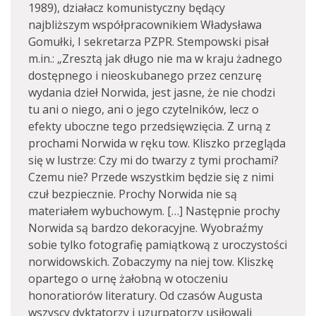
1989), działacz komunistyczny będący
najbliższym współpracownikiem Władysława
Gomułki, I sekretarza PZPR. Stempowski pisał
m.in.: „Zresztą jak długo nie ma w kraju żadnego
dostępnego i nieoskubanego przez cenzurę
wydania dzieł Norwida, jest jasne, że nie chodzi
tu ani o niego, ani o jego czytelników, lecz o
efekty uboczne tego przedsięwzięcia. Z urną z
prochami Norwida w ręku tow. Kliszko przegląda
się w lustrze: Czy mi do twarzy z tymi prochami?
Czemu nie? Przede wszystkim będzie się z nimi
czuł bezpiecznie. Prochy Norwida nie są
materiałem wybuchowym. […] Następnie prochy
Norwida są bardzo dekoracyjne. Wyobraźmy
sobie tylko fotografię pamiątkową z uroczystości
norwidowskich. Zobaczymy na niej tow. Kliszkę
opartego o urnę żałobną w otoczeniu
honoratiorów literatury. Od czasów Augusta
wszyscy dyktatorzy i uzurpatorzy usiłowali