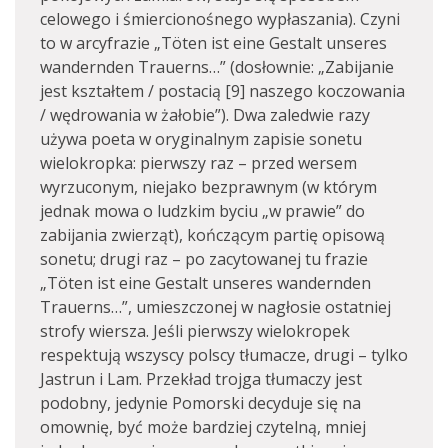
celowego i śmiercionośnego wypłaszania). Czyni
to w arcyfrazie „Töten ist eine Gestalt unseres
wandernden Trauerns…” (dosłownie: „Zabijanie
jest kształtem / postacią [9] naszego koczowania
/ wędrowania w żałobie”). Dwa zaledwie razy
używa poeta w oryginalnym zapisie sonetu
wielokropka: pierwszy raz – przed wersem
wyrzuconym, niejako bezprawnym (w którym
jednak mowa o ludzkim byciu „w prawie” do
zabijania zwierząt), kończącym partię opisową
sonetu; drugi raz – po zacytowanej tu frazie
„Töten ist eine Gestalt unseres wandernden
Trauerns…”, umieszczonej w nagłosie ostatniej
strofy wiersza. Jeśli pierwszy wielokropek
respektują wszyscy polscy tłumacze, drugi – tylko
Jastrun i Lam. Przekład trojga tłumaczy jest
podobny, jedynie Pomorski decyduje się na
omownię, być może bardziej czytelną, mniej