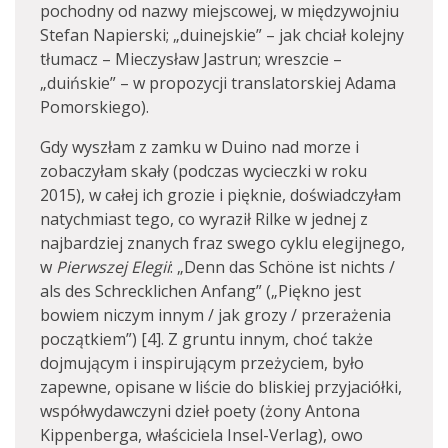
pochodny od nazwy miejscowej, w międzywojniu
Stefan Napierski; „duinejskie” – jak chciał kolejny
tłumacz – Mieczysław Jastrun; wreszcie –
„duińskie” – w propozycji translatorskiej Adama
Pomorskiego).
Gdy wyszłam z zamku w Duino nad morze i
zobaczyłam skały (podczas wycieczki w roku
2015), w całej ich grozie i pięknie, doświadczyłam
natychmiast tego, co wyraził Rilke w jednej z
najbardziej znanych fraz swego cyklu elegijnego,
w
Pierwszej Elegii
: „Denn das Schöne ist nichts /
als des Schrecklichen Anfang” („Piękno jest
bowiem niczym innym / jak grozy / przerażenia
początkiem”) [4]. Z gruntu innym, choć także
dojmującym i inspirującym przeżyciem, było
zapewne, opisane w liście do bliskiej przyjaciółki,
współwydawczyni dzieł poety (żony Antona
Kippenberga, właściciela Insel-Verlag), owo