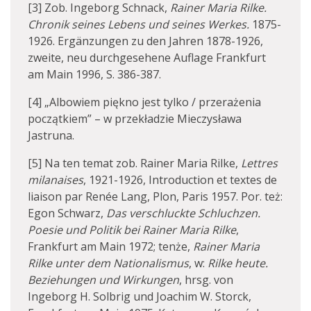
[3] Zob. Ingeborg Schnack,
Rainer Maria Rilke.
Chronik seines Lebens und seines Werkes.
1875-
1926. Ergänzungen zu den Jahren 1878-1926,
zweite, neu durchgesehene Auflage Frankfurt
am Main 1996, S. 386-387.
[4] „Albowiem piękno jest tylko / przerażenia
początkiem” – w przekładzie Mieczysława
Jastruna.
[5] Na ten temat zob. Rainer Maria Rilke,
Lettres
milanaises
, 1921-1926, Introduction et textes de
liaison par Renée Lang, Plon, Paris 1957. Por. też:
Egon Schwarz,
Das verschluckte Schluchzen.
Poesie und Politik bei Rainer Maria Rilke
,
Frankfurt am Main 1972; tenże,
Rainer Maria
Rilke unter dem Nationalismus
, w:
Rilke heute.
Beziehungen und Wirkungen
, hrsg. von
Ingeborg H. Solbrig und Joachim W. Storck,