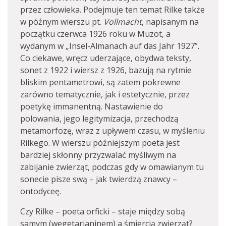
przez człowieka. Podejmuje ten temat Rilke także
w późnym wierszu pt.
Vollmacht
, napisanym na
początku czerwca 1926 roku w Muzot, a
wydanym w „Insel-Almanach auf das Jahr 1927”.
Co ciekawe, wręcz uderzające, obydwa teksty,
sonet z 1922 i wiersz z 1926, bazują na rytmie
bliskim pentametrowi, są zatem pokrewne
zarówno tematycznie, jak i estetycznie, przez
poetykę immanentną. Nastawienie do
polowania, jego legitymizacja, przechodzą
metamorfozę, wraz z upływem czasu, w myśleniu
Rilkego. W wierszu późniejszym poeta jest
bardziej skłonny przyzwalać myśliwym na
zabijanie zwierząt, podczas gdy w omawianym tu
sonecie pisze swą – jak twierdzą znawcy –
ontodyceę.
Czy Rilke – poeta orficki – staje między sobą
samym (wegetarianinem) a śmiercią zwierząt?