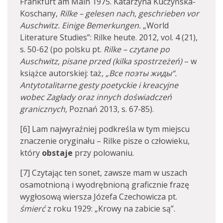
Frankfurt am Main 1975. Katarzyna Kuczyńska-
Koschany,
Rilke – gelesen nach, geschrieben vor
Auschwitz. Einige Bemerkungen.
„World
Literature Studies”: Rilke heute. 2012, vol. 4 (21),
s. 50-62 (po polsku pt.
Rilke – czytane po
Auschwitz, pisane przed (kilka spostrzeżeń)
– w
książce autorskiej: taż,
„Все поэты жиды“.
Antytotalitarne gesty poetyckie i kreacyjne
wobec Zagłady oraz innych doświadczeń
granicznych
,
Poznań 2013, s. 67-85).
[6] Lam najwyraźniej podkreśla w tym miejscu
znaczenie oryginału – Rilke pisze o człowieku,
który
obstaje
przy polowaniu.
[7] Czytając ten sonet, zawsze mam w uszach
osamotnioną i wyodrębnioną graficznie frazę
wygłosową wiersza Józefa Czechowicza pt.
śmierć
z roku 1929: „Krowy na zabicie są”.