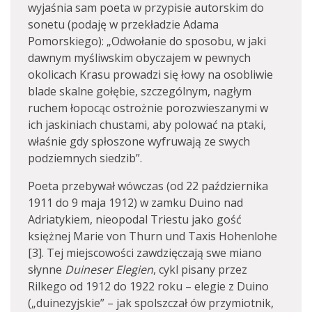
wyjaśnia sam poeta w przypisie autorskim do
sonetu (podaję w przekładzie Adama
Pomorskiego): „Odwołanie do sposobu, w jaki
dawnym myśliwskim obyczajem w pewnych
okolicach Krasu prowadzi się łowy na osobliwie
blade skalne gołębie, szczególnym, nagłym
ruchem łopocąc ostrożnie porozwieszanymi w
ich jaskiniach chustami, aby polować na ptaki,
właśnie gdy spłoszone wyfruwają ze swych
podziemnych siedzib”.
Poeta przebywał wówczas (od 22 października
1911 do 9 maja 1912) w zamku Duino nad
Adriatykiem, nieopodal Triestu jako gość
księżnej Marie von Thurn und Taxis Hohenlohe
[3]. Tej miejscowości zawdzięczają swe miano
słynne
Duineser Elegien
, cykl pisany przez
Rilkego od 1912 do 1922 roku – elegie z Duino
(„duinezyjskie” – jak spolszczał ów przymiotnik,