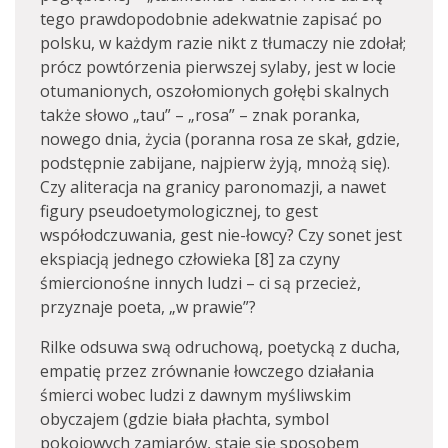
tego prawdopodobnie adekwatnie zapisać po
polsku, w każdym razie nikt z tłumaczy nie zdołał;
prócz powtórzenia pierwszej sylaby, jest w locie
otumanionych, oszołomionych gołębi skalnych
także słowo „tau” – „rosa” – znak poranka,
nowego dnia, życia (poranna rosa ze skał, gdzie,
podstępnie zabijane, najpierw żyją, mnożą się).
Czy aliteracja na granicy paronomazji, a nawet
figury pseudoetymologicznej, to gest
współodczuwania, gest nie-łowcy? Czy sonet jest
ekspiacją jednego człowieka [8] za czyny
śmiercionośne innych ludzi – ci są przecież,
przyznaje poeta, „w prawie”?
Rilke odsuwa swą odruchową, poetycką z ducha,
empatię przez zrównanie łowczego działania
śmierci wobec ludzi z dawnym myśliwskim
obyczajem (gdzie biała płachta, symbol
pokojowych zamiarów, staje się sposobem