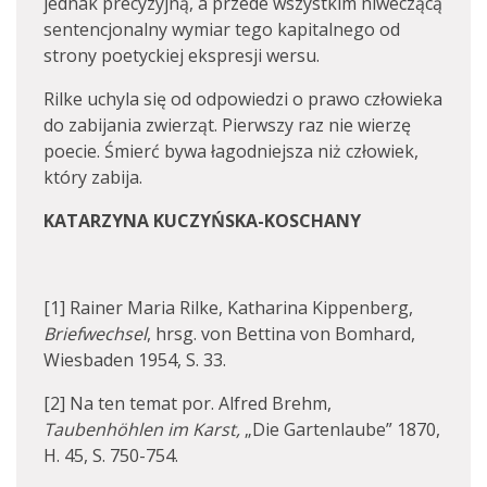
jednak precyzyjną, a przede wszystkim niweczącą
sentencjonalny wymiar tego kapitalnego od
strony poetyckiej ekspresji wersu.
Rilke uchyla się od odpowiedzi o prawo człowieka
do zabijania zwierząt. Pierwszy raz nie wierzę
poecie. Śmierć bywa łagodniejsza niż człowiek,
który zabija.
KATARZYNA KUCZYŃSKA-KOSCHANY
[1] Rainer Maria Rilke, Katharina Kippenberg,
Briefwechsel
, hrsg. von Bettina von Bomhard,
Wiesbaden 1954, S. 33.
[2] Na ten temat por. Alfred Brehm,
Taubenhöhlen im Karst,
„Die Gartenlaube” 1870,
H. 45, S. 750-754.