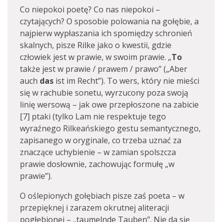
Co niepokoi poetę? Co nas niepokoi –
czytających? O sposobie polowania na gołębie, a
najpierw wypłaszania ich spomiędzy schronień
skalnych, pisze Rilke jako o kwestii, gdzie
człowiek jest w prawie, w swoim prawie. „
To
także jest w prawie / prawem / prawo” („Aber
auch
das
ist im Recht”). To wers, który nie mieści
się w rachubie sonetu, wyrzucony poza swoją
linię wersową – jak owe przepłoszone na zabicie
[7] ptaki (tylko Lam nie respektuje tego
wyraźnego Rilkeańskiego gestu semantycznego,
zapisanego w oryginale, co trzeba uznać za
znaczące uchybienie – w zamian spolszcza
prawie dosłownie, zachowując formułę „w
prawie”).
O oślepionych gołębiach pisze zaś poeta – w
przepięknej i zarazem okrutnej aliteracji
pogłębionej – „taumelnde Tauben”. Nie da się