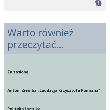
F
Warto również
przeczytać...
Za zasłoną
Antoni Ziemba „Laudacja Krzysztofa Pomiana”
Polityka i sztuka