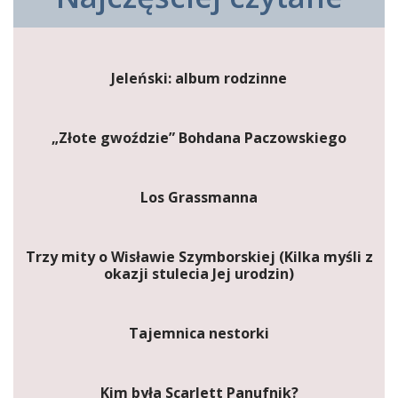
Jeleński: album rodzinne
„Złote gwoździe” Bohdana Paczowskiego
Los Grassmanna
Trzy mity o Wisławie Szymborskiej (Kilka myśli z
okazji stulecia Jej urodzin)
Tajemnica nestorki
Kim była Scarlett Panufnik?