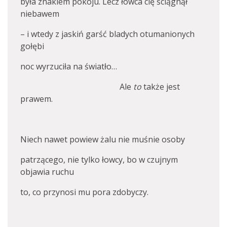
była znakiem pokoju. Lecz łowca cię ściągnął
niebawem
– i wtedy z jaskiń garść bladych otumanionych
gołębi
noc wyrzuciła na światło…
Ale
to
także jest
prawem.
Niech nawet powiew żalu nie muśnie osoby
patrzącego, nie tylko łowcy, bo w czujnym
objawia ruchu
to, co przynosi mu pora zdobyczy.