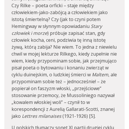
Czy Rilke – poeta orficki – staje między
człowiekiem-jako-zabójcą a człowiekiem jako
istotą śmiertelną? Czy (jak to czyni potem
Hemingway w słynnym opowiadaniu
Stary
człowiek i morze
) próbuje zapisać stan, gdy
człowiek kocha, ceni, podziwia tę inną istotę
żywą, którą zabija? Nie wiem. To jedna z niewielu
chwil w mojej lekturze Rilkego, kiedy zupełnie nie
wiem, kiedy przypominam sobie, jak przejmująco
pisał poeta o bytowaniu i konaniu zwierząt w
cyklu duinejskim, o ludzkiej śmierci w
Maltem
, ale
przypominam sobie też – jednocześnie! – że
popierał on faszyzm włoski, „przejściowe”
stosowanie przemocy, że Mussoliniego nazywał
„kowalem włoskiej woli” – czynił to w
korespondencji z Aurelią Gallarati-Scotti, znanej
jako
Lettres milanaises
(1921-1926) [5].
U polskich tłumaczy sonet XI partii drugiej cyklu