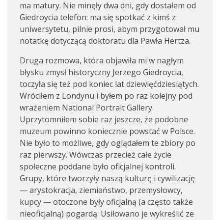
ma matury. Nie minęły dwa dni, gdy dostałem od
Giedroycia telefon: ma się spotkać z kimś z
uniwersytetu, pilnie prosi, abym przygotował mu
notatkę dotyczącą doktoratu dla Pawła Hertza.
Druga rozmowa, która objawiła mi w nagłym
błysku zmysł historyczny Jerzego Giedroycia,
toczyła się też pod koniec lat dziewięćdziesiątych.
Wróciłem z Londynu i byłem po raz kolejny pod
wrażeniem National Portrait Gallery.
Uprzytomniłem sobie raz jeszcze, że podobne
muzeum powinno koniecznie powstać w Polsce.
Nie było to możliwe, gdy oglądałem te zbiory po
raz pierwszy. Wówczas przecież całe życie
społeczne poddane było oficjalnej kontroli.
Grupy, które tworzyły naszą kulturę i cywilizację
— arystokracja, ziemiaństwo, przemysłowcy,
kupcy — otoczone były oficjalną (a często także
nieoficjalną) pogardą. Usiłowano je wykreślić ze