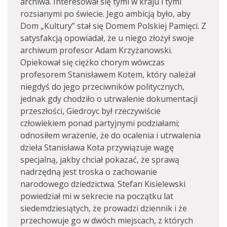
archiwa. Interesował się tymi w kraju i tymi
rozsianymi po świecie. Jego ambicją było, aby
Dom „Kultury” stał się Domem Polskiej Pamięci. Z
satysfakcją opowiadał, że u niego złożył swoje
archiwum profesor Adam Krzyżanowski.
Opiekował się ciężko chorym wówczas
profesorem Stanisławem Kotem, który należał
niegdyś do jego przeciwników politycznych,
jednak gdy chodziło o utrwalenie dokumentacji
przeszłości, Giedroyc był rzeczywiście
człowiekiem ponad partyjnymi podziałami;
odnosiłem wrażenie, że do ocalenia i utrwalenia
dzieła Stanisława Kota przywiązuje wagę
specjalną, jakby chciał pokazać, że sprawą
nadrzędną jest troska o zachowanie
narodowego dziedzictwa. Stefan Kisielewski
powiedział mi w sekrecie na początku lat
siedemdziesiątych, że prowadzi dziennik i że
przechowuje go w dwóch miejscach, z których