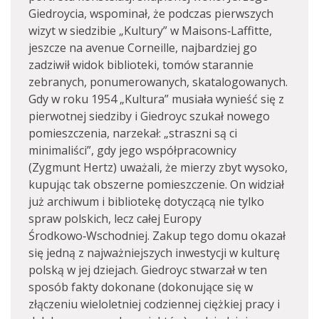
Giedroycia, wspominał, że podczas pierwszych
wizyt w siedzibie „Kultury” w Maisons‑Laffitte,
jeszcze na avenue Corneille, najbardziej go
zadziwił widok biblioteki, tomów starannie
zebranych, ponumerowanych, skatalogowanych.
Gdy w roku 1954 „Kultura” musiała wynieść się z
pierwotnej siedziby i Giedroyc szukał nowego
pomieszczenia, narzekał: „straszni są ci
minimaliści”, gdy jego współpracownicy
(Zygmunt Hertz) uważali, że mierzy zbyt wysoko,
kupując tak obszerne pomieszczenie. On widział
już archiwum i bibliotekę dotyczącą nie tylko
spraw polskich, lecz całej Europy
Środkowo‑Wschodniej. Zakup tego domu okazał
się jedną z najważniejszych inwestycji w kulturę
polską w jej dziejach. Giedroyc stwarzał w ten
sposób fakty dokonane (dokonujące się w
złączeniu wieloletniej codziennej ciężkiej pracy i