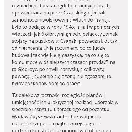
rozmachem. Inna anegdota o tamtych latach,
opowiedziana mi przez Czapskiego: jechali
samochodem wojskowym z Włoch do Francji,
było to bodajże w roku 1945, mijali w północnych
Włoszech jakiś olbrzymi gmach, pałac czy zamek
stojący na pustkowiu; Czapski powiedział, ot tak,
od niechcenia: „Nie rozumiem, po co ludzie
budowali tak wielkie gmaszyska, na co się to
komu może w dzisiejszych czasach przydać”; na
to Giedroyc, po chwili namysłu, z całkowitą
powagą: „Zupełnie się z tobą nie zgadzam, to
byłby doskonały dom do pracy”.
Ta dalekowzroczność, rozległość planów i
umiejętność ich praktycznej realizacji uderzała w
siedzibie Instytutu Literackiego od początku.
Wacław Zbyszewski, autor bez wątpienia
najcelniejszego — i najbarwniejszego —
portretu konstelacji skupionej wokół Jerzego