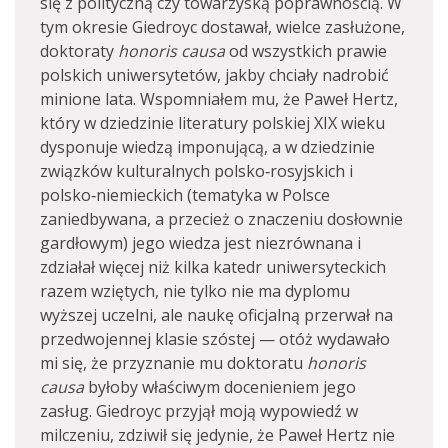
się z polityczną czy towarzyską poprawnością. W
tym okresie Giedroyc dostawał, wielce zasłużone,
doktoraty
honoris causa
od wszystkich prawie
polskich uniwersytetów, jakby chciały nadrobić
minione lata. Wspomniałem mu, że Paweł Hertz,
który w dziedzinie literatury polskiej XIX wieku
dysponuje wiedzą imponującą, a w dziedzinie
związków kulturalnych polsko‑rosyjskich i
polsko‑niemieckich (tematyka w Polsce
zaniedbywana, a przecież o znaczeniu dosłownie
gardłowym) jego wiedza jest niezrównana i
zdziałał więcej niż kilka katedr uniwersyteckich
razem wziętych, nie tylko nie ma dyplomu
wyższej uczelni, ale naukę oficjalną przerwał na
przedwojennej klasie szóstej — otóż wydawało
mi się, że przyznanie mu doktoratu
honoris
causa
byłoby właściwym docenieniem jego
zasług. Giedroyc przyjął moją wypowiedź w
milczeniu, zdziwił się jedynie, że Paweł Hertz nie