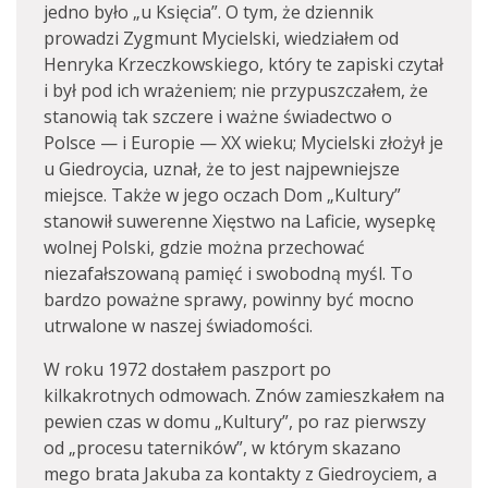
jedno było „u Księcia”. O tym, że dziennik
prowadzi Zygmunt Mycielski, wiedziałem od
Henryka Krzeczkowskiego, który te zapiski czytał
i był pod ich wrażeniem; nie przypuszczałem, że
stanowią tak szczere i ważne świadectwo o
Polsce — i Europie — XX wieku; Mycielski złożył je
u Giedroycia, uznał, że to jest najpewniejsze
miejsce. Także w jego oczach Dom „Kultury”
stanowił suwerenne Xięstwo na Laficie, wysepkę
wolnej Polski, gdzie można przechować
niezafałszowaną pamięć i swobodną myśl. To
bardzo poważne sprawy, powinny być mocno
utrwalone w naszej świadomości.
W roku 1972 dostałem paszport po
kilkakrotnych odmowach. Znów zamieszkałem na
pewien czas w domu „Kultury”, po raz pierwszy
od „procesu taterników”, w którym skazano
mego brata Jakuba za kontakty z Giedroyciem, a