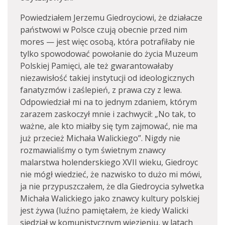
Powiedziałem Jerzemu Giedroyciowi, że działacze
państwowi w Polsce czują obecnie przed nim
mores — jest więc osobą, która potrafiłaby nie
tylko spowodować powołanie do życia Muzeum
Polskiej Pamięci, ale też gwarantowałaby
niezawisłość takiej instytucji od ideologicznych
fanatyzmów i zaślepień, z prawa czy z lewa.
Odpowiedział mi na to jednym zdaniem, którym
zarazem zaskoczył mnie i zachwycił: „No tak, to
ważne, ale kto miałby się tym zajmować, nie ma
już przecież Michała Walickiego”. Nigdy nie
rozmawialiśmy o tym świetnym znawcy
malarstwa holenderskiego XVII wieku, Giedroyc
nie mógł wiedzieć, że nazwisko to dużo mi mówi,
ja nie przypuszczałem, że dla Giedroycia sylwetka
Michała Walickiego jako znawcy kultury polskiej
jest żywa (luźno pamiętałem, że kiedy Walicki
siedział w komunistycznym więzieniu, w latach