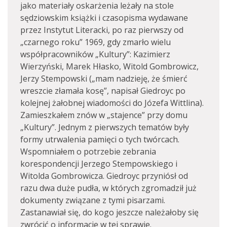
jako materiały oskarżenia leżały na stole
sędziowskim książki i czasopisma wydawane
przez Instytut Literacki, po raz pierwszy od
„czarnego roku” 1969, gdy zmarło wielu
współpracowników „Kultury”: Kazimierz
Wierzyński, Marek Hłasko, Witold Gombrowicz,
Jerzy Stempowski („mam nadzieję, że śmierć
wreszcie złamała kosę”, napisał Giedroyc po
kolejnej żałobnej wiadomości do Józefa Wittlina).
Zamieszkałem znów w „stajence” przy domu
„Kultury”. Jednym z pierwszych tematów były
formy utrwalenia pamięci o tych twórcach.
Wspomniałem o potrzebie zebrania
korespondencji Jerzego Stempowskiego i
Witolda Gombrowicza. Giedroyc przyniósł od
razu dwa duże pudła, w których zgromadził już
dokumenty związane z tymi pisarzami.
Zastanawiał się, do kogo jeszcze należałoby się
zwrócić o informacje w tej sprawie.