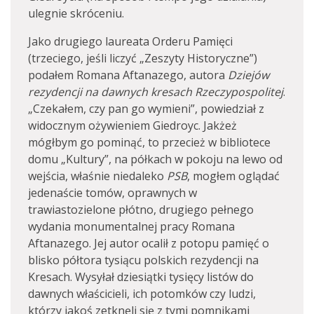
ulegnie skróceniu.
Jako drugiego laureata Orderu Pamięci
(trzeciego, jeśli liczyć „Zeszyty Historyczne”)
podałem Romana Aftanazego, autora
Dziejów
rezydencji na dawnych kresach Rzeczypospolitej
.
„Czekałem, czy pan go wymieni”, powiedział z
widocznym ożywieniem Giedroyc. Jakżeż
mógłbym go pominąć, to przecież w bibliotece
domu „Kultury”, na półkach w pokoju na lewo od
wejścia, właśnie niedaleko
PSB
, mogłem oglądać
jedenaście tomów, oprawnych w
trawiastozielone płótno, drugiego pełnego
wydania monumentalnej pracy Romana
Aftanazego. Jej autor ocalił z potopu pamięć o
blisko półtora tysiącu polskich rezydencji na
Kresach. Wysyłał dziesiątki tysięcy listów do
dawnych właścicieli, ich potomków czy ludzi,
którzy jakoś zetknęli się z tymi pomnikami