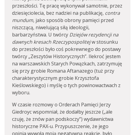
przeszłości. Tę pracę wykonywał samotnie, przez
dziesięciolecia, bez nadziei na publikację,
contra
mundum
, jako sposób obrony pamięci przed
niszczącą, niwelującą siłą ideologii,
barbarzyństwa. U twórcy
Dziejów rezydencji na
dawnych kresach Rzeczypospolitej
w stosunku
do przeszłości było coś pokrewnego do postawy
twórcy „Zeszytów Historycznych”. Ilekroć jestem
na warszawskich Starych Powązkach, zatrzymuję
się przy grobie Romana Aftanazego (tuż przy
charakterystycznym grobie Krzysztofa
Kieślowskiego) i myślę o tych powinowactwach z
wyboru.
W czasie rozmowy o Orderach Pamięci Jerzy
Giedroyc wspomniał, że dodałby jeszcze („ale
czuję, że znów pan podskoczy”) wydawnictwa
historyczne PAX‑u. Przypuszczenie, że jego
opinia wywoła moją negatywną reakcję, było