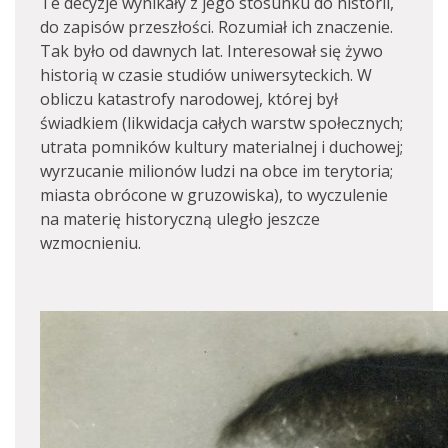
Te decyzje wynikały z jego stosunku do historii,
do zapisów przeszłości. Rozumiał ich znaczenie.
Tak było od dawnych lat. Interesował się żywo
historią w czasie studiów uniwersyteckich. W
obliczu katastrofy narodowej, której był
świadkiem (likwidacja całych warstw społecznych;
utrata pomników kultury materialnej i duchowej;
wyrzucanie milionów ludzi na obce im terytoria;
miasta obrócone w gruzowiska), to wyczulenie
na materię historyczną uległo jeszcze
wzmocnieniu.