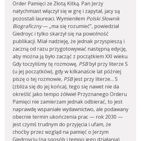
Order Pamięci ze Złotą Kitką. Pan Jerzy
natychmiast włączył się w grę i zapytał, jacy są
pozostali laureaci. Wymieniłem
Polski Słownik
Biograficzny
— „ma się rozumieć”, powiedział
Giedroyc i tylko skarżył się na powolność
publikacji. Miał nadzieję, że jednak przyspieszą i
zaczną od razu przygotowywać następną edycję,
aby można ją było zacząć z początkiem XXI wieku.
Gdy toczyliśmy tę rozmowę,
PSB
był przy literze S
(u jej początków), gdy w kilkanaście lat później
piszę o tej rozmowie,
PSB
jest przy literze… S
(zbliża się do jej końca), tego się nawet nie da
określić jako tempo żółwie! Przyznanego Orderu
Pamięci nie zamierzam jednak odbierać, to jest
naprawdę wspaniałe wydawnictwo, ale podawany
obecnie termin ukończenia prac — rok 2030 —
jest czymś trudnym do przyjęcia i ufam, że
choćby przez wzgląd na pamięć o Jerzym
Giedroyciu (na sposób i tempo jego działania)