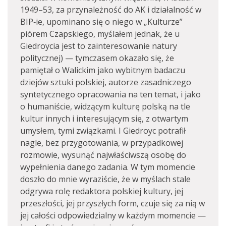
1949–53, za przynależność do AK i działalność w
BIP‑ie, upominano się o niego w „Kulturze”
piórem Czapskiego, myślałem jednak, że u
Giedroycia jest to zainteresowanie natury
politycznej) — tymczasem okazało się, że
pamiętał o Walickim jako wybitnym badaczu
dziejów sztuki polskiej, autorze zasadniczego
syntetycznego opracowania na ten temat, i jako
o humaniście, widzącym kulturę polską na tle
kultur innych i interesującym się, z otwartym
umysłem, tymi związkami. I Giedroyc potrafił
nagle, bez przygotowania, w przypadkowej
rozmowie, wysunąć najwłaściwszą osobę do
wypełnienia danego zadania. W tym momencie
doszło do mnie wyraziście, że w myślach stale
odgrywa rolę redaktora polskiej kultury, jej
przeszłości, jej przyszłych form, czuje się za nią w
jej całości odpowiedzialny w każdym momencie —