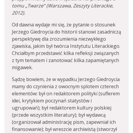
tomu „Twarze” (Warszawa, Zeszyty Literackie,
2012).
Od dawna wydaje mi się, że pytanie o stosunek
Jerzego Giedroycia do historii stanowi zasadniczą
perspektywę dla zrozumienia niezwykłego
zjawiska, jakim był twórca Instytutu Literackiego.
Chciałbym przedstawić kilka refleksji związanych
z tym tematem i zanotować kilka zapamiętanych
migawek.
Sądzę bowiem, że w wypadku Jerzego Giedroycia
mamy do czynienia z owocnym splotem czterech
elementów: był on redaktorem polityki (suflerem
idei, krytykiem poczynań statystów i
ugrupowań); był redaktorem kultury polskiej
(przede wszystkim literatury); był wydawcą
(organizował administrację pism, zapewniał ich
finansowanie); był wreszcie archiwistą (stworzył