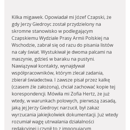
Kilka migawek. Opowiadał mi Józef Czapski, że
gdy Jerzy Giedroyc został przydzielony na
skromne stanowisko w podlegającym
Czapskiemu Wydziale Prasy Armii Polskiej na
Wschodzie, zabrał się od razu do pisania listów
na cały świat. Wystukiwał je dwoma palcami na
maszynie, gdzieś w baraku na pustyni.
Nawiązywał kontakty, wynajdywał
współpracowników, którym zlecał zadania,
zbierał świadectwa. I zawsze pisał przez kalkę
(czasem źle założoną), chciał zachować kopie tej
korespondencji. Mówiła mi Zofia Hertz, że już
wtedy, w warunkach polowych, pierwszą zasadą,
jaką jej Jerzy Giedroyc narzucił, był zakaz
wyrzucania jakiejkolwiek dokumentacji. Już wtedy
rozumiał wagę utrwalania działalności
redakcyjnej i czynił to z imponującym