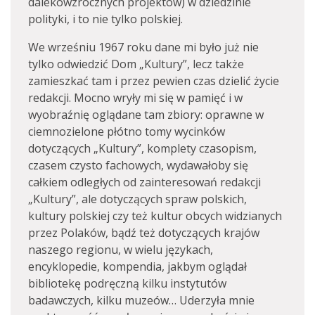
dalekowzrocznych projektów) w dziedzinie
polityki, i to nie tylko polskiej.
We wrześniu 1967 roku dane mi było już nie
tylko odwiedzić Dom „Kultury”, lecz także
zamieszkać tam i przez pewien czas dzielić życie
redakcji. Mocno wryły mi się w pamięć i w
wyobraźnię oglądane tam zbiory: oprawne w
ciemnozielone płótno tomy wycinków
dotyczących „Kultury”, komplety czasopism,
czasem czysto fachowych, wydawałoby się
całkiem odległych od zainteresowań redakcji
„Kultury”, ale dotyczących spraw polskich,
kultury polskiej czy też kultur obcych widzianych
przez Polaków, bądź też dotyczących krajów
naszego regionu, w wielu językach,
encyklopedie, kompendia, jakbym oglądał
bibliotekę podręczną kilku instytutów
badawczych, kilku muzeów… Uderzyła mnie