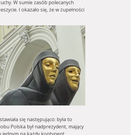
rzuchy. W sumie zasób polecanych
szycie. I okazało się, że w zupełności
tawiała się następująco: była to
lobu Polska był nadprezydent, mający
 jednym na każdy kontynent.