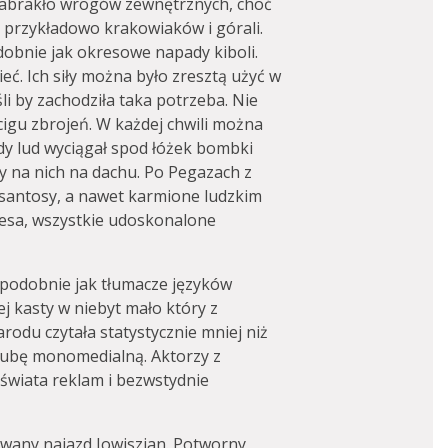
zabrakło wrogów zewnętrznych, choć
i, przykładowo krakowiaków i górali.
obnie jak okresowe napady kiboli.
eć. Ich siły można było zresztą użyć w
li by zachodziła taka potrzeba. Nie
cigu zbrojeń. W każdej chwili można
edy lud wyciągał spod łóżek bombki
y na nich na dachu. Po Pegazach z
Ksantosy, a nawet karmione ludzkim
desa, wszystkie udoskonalone
, podobnie jak tłumacze języków
tej kasty w niebyt mało który z
odu czytała statystycznie mniej niż
Tubę monomedialną. Aktorzy z
 świata reklam i bezwstydnie
sowany najazd Jowiszian. Potworny