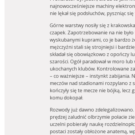
najnowocześniejsze machiny elektroni
nie lękał się podsłuchów, pyszniąc się 
Górne warstwy nosiły się z krakowska
czapek. Zapotrzebowanie na nie było t
wyskubanymi kuprami, co je bardzo że
mężczyźni stali się strojniejsi i bardzi
składał się obowiązkowo z opończy lub
szarości. Ogół paradował w moro lub
ukochanych klubów. Kontrolowane za
– co ważniejsze – instynkt zabijania
meczów nad stadionami rozpylano z s
kończyły się te mecze nie bójką, lec
komu dokopał.
Rozwody już dawno zdelegalizowano. 
prędzej zaludnić olbrzymie połacie zi
uczelni pobierały naukę rozdzielnopłc
postaci zostały obłożone anatemą, wpa