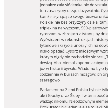
Jednakże cała siódemka nie dorastał
ten zaszczytny urząd dożywotnio. Cyso
Łomżę, słynącą ze swego bezwarunko
Polskie; nie bez przyczyny działał tam
triplex na najwyższym, 500-piętrowym 
rycerzami w zbrojach z tytanu, by dni
Wyćwiczeni w rekonstrukcjach historyc
tytanowe skrzydła unosiły ich na dow
nisko opadać. Cysorz miłościwym wzr
którym nigdy nie zachodziło słońce. 
dewizą. Aha, niemal zapomniałabym o r
już w historii bywało. Wiadomo było ty
codziennie w burzach mózgów; ich org
szeregowo.
Parlament na Ziemi Polska był nie tylk
ale i Głuchy oraz Ślepy. I w ten spos
wadząc nikomu. Nieodzownym elemente
Prokurator był jeden, ale za to jaki! M