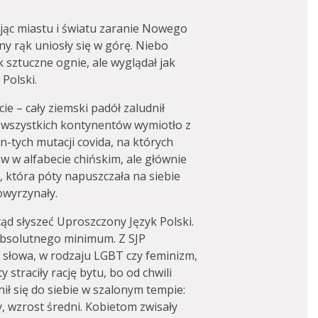
ając miastu i światu zaranie Nowego
ny rąk uniosły się w górę. Niebo
 sztuczne ognie, ale wyglądał jak
Polski.
ie – cały ziemski padół zaludnił
 wszystkich kontynentów wymiotło z
n-tych mutacji covida, na których
 w alfabecie chińskim, ale głównie
j, która póty napuszczała na siebie
owyrzynały.
ąd słyszeć Uproszczony Język Polski.
 absolutnego minimum. Z SJP
 słowa, w rodzaju LGBT czy feminizm,
y straciły rację bytu, bo od chwili
ł się do siebie w szalonym tempie:
, wzrost średni. Kobietom zwisały