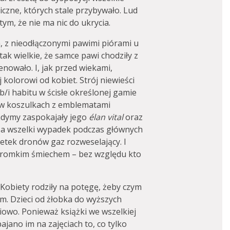
czne, których stale przybywało. Lud
tym, że nie ma nic do ukrycia.
, z nieodłączonymi pawimi piórami u
ak wielkie, że samce pawi chodziły z
nowało. I, jak przed wiekami,
ej kolorowi od kobiet. Strój niewieści
/i habitu w ścisłe określonej gamie
 w koszulkach z emblematami
dymy zaspokajały jego
élan vital
oraz
. Na wszelki wypadek podczas głównych
etek dronów gaz rozweselający. I
z gromkim śmiechem – bez względu kto
Kobiety rodziły na potęgę, żeby czym
em. Dzieci od żłobka do wyższych
iowo. Ponieważ książki we wszelkiej
jano im na zajęciach to, co tylko