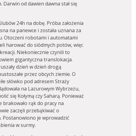
m. Darwin od dawien dawna stał się
 ślubów 24h na dobę. Próba założenia
jasna na panewce i została uznana za
u. Otoczeni robotami i automatami
ieli harować do siódmych potów, więc
reacji. Niekoniecznie czynili to
bowiem gigantyczna translokacja.
ruszały dzień w dzień drogą
pustoszałe przez obcych ziemie. O
miłe słówko pod adresem Straży
zy lądowała na Lazurowym Wybrzeżu,
olić się Kołymą czy Saharą. Ponieważ
e brakowało rąk do pracy na
owie zaczęli przebąkiwać o
wa. Postanowiono je wprowadzić
ąbienia w surmy.