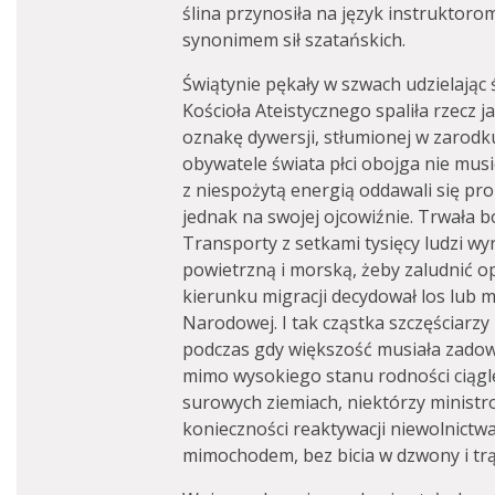
ślina przynosiła na język instruktoro
synonimem sił szatańskich.
Świątynie pękały w szwach udzielając
Kościoła Ateistycznego spaliła rzecz 
oznakę dywersji, stłumionej w zarodk
obywatele świata płci obojga nie mus
z niespożytą energią oddawali się prok
jednak na swojej ojcowiźnie. Trwała 
Transporty z setkami tysięcy ludzi wy
powietrzną i morską, żeby zaludnić o
kierunku migracji decydował los lub 
Narodowej. I tak cząstka szczęściar
podczas gdy większość musiała zadow
mimo wysokiego stanu rodności ciągl
surowych ziemiach, niektórzy ministr
konieczności reaktywacji niewolnict
mimochodem, bez bicia w dzwony i tr