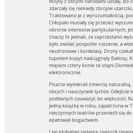
Wojny z obcymi narodami ustały, bo 
zdarzały się niekiedy zbrojne utarczk
Traktowano je z wyrozumiałością, pod
Chłopaki musiały się przecież wyszumi
obronie interesów partykularnych, jeś
znaczy to jednak, że zaprzestano wyś
było zwołać pospolite ruszenie, a wt
neutronowe i kordelasy. Drony czekał
tupotem kopyt nadciągnęły Baliosy, 
mięsem cztery konie ze stajni Diome
elektronicznie.
Pisarze wymierali śmiercią naturalną
obcych i nauczyciele tychże. Odejście 
poddanych zauważył, bo większość Nar
jedną książkę w roku, zapatrzona w 
nieczynnych teatrów przenieśli się do
epatowali bogactwem.
I tej globalnej sielance zagroził zma