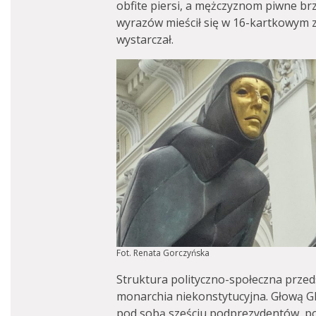
obfite piersi, a mężczyznom piwne b
wyrazów mieścił się w 16-kartkowym ze
wystarczał.
Fot. Renata Gorczyńska
Struktura polityczno-społeczna przeds
monarchia niekonstytucyjna. Głową G
pod sobą sześciu podprezydentów, po