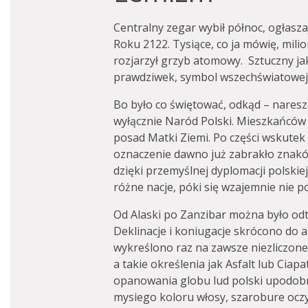
Centralny zegar wybił północ, ogłasz
Roku 2122. Tysiące, co ja mówię, milio
rozjarzył grzyb atomowy. Sztuczny jak
prawdziwek, symbol wszechświatowej 
Bo było co świętować, odkąd – nareszc
wyłącznie Naród Polski. Mieszkańców
posad Matki Ziemi. Po części wskutek 
oznaczenie dawno już zabrakło znaków
dzięki przemyślnej dyplomacji polskie
różne nacje, póki się wzajemnie nie p
Od Alaski po Zanzibar można było odt
Deklinacje i koniugacje skrócono do
wykreślono raz na zawsze niezliczone
a takie określenia jak Asfalt lub Ciapat
opanowania globu lud polski upodobni
mysiego koloru włosy, szarobure oczy