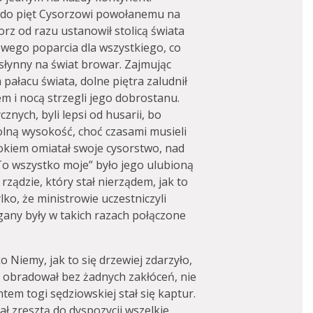
a do pięt Cysorzowi powołanemu na
rz od razu ustanowił stolicą świata
wego poparcia dla wszystkiego, co
 słynny na świat browar. Zajmując
pałacu świata, dolne piętra zaludnił
em i nocą strzegli jego dobrostanu.
znych, byli lepsi od husarii, bo
olną wysokość, choć czasami musieli
okiem omiatał swoje cysorstwo, nad
„To wszystko moje” było jego ulubioną
ządzie, który stał nierządem, jak to
lko, że ministrowie uczestniczyli
any były w takich razach połączone
o Niemy, jak to się drzewiej zdarzyło,
ób obradował bez żadnych zakłóceń, nie
m togi sędziowskiej stał się kaptur.
iał zresztą do dyspozycji wszelkie