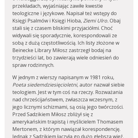
przekładach, wyjaśniając zawiłe kwestie
teologiczne i językowe. Napisał też wstępy do
Księgi Psalmów i Księgi Hioba,
Ziemi Ulro.
Obaj
stali się z czasem bliskimi przyjaciółmi. Choć
widywali się sporadycznie, korespondowali ze
sobą z dużą częstotliwością. Ich listy złożone w
Beinecke Library Miłosz zastrzegł bodaj na
trzydzieści lat, bo zawierają wiele odniesień do
spraw rodzinnych.
W jednym z wierszy napisanym w 1981 roku,
Poeta siedemdziesięcioletni,
autor nazwał siebie
teologiem. Jest w tym coś na rzeczy. Rozważania
nad chrześcijaństwem, zwłaszcza wczesnym, z
jego licznymi schizmami, są osią jego twórczości.
Przed Sadzikiem Miłosz zbliżył się z
amerykańskim trapistą i myślicielem Thomasem
Mertonem, z którym nawiązał korespondencję.
Jednak z Sadzikiem łączyła go dużo głębsza wieź.