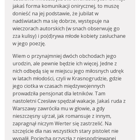
jakaś forma komunikacji onirycznej, to muszę
donieść na jej podstawie, że jubilat w
nadświatach ma się dobrze, występuje na
wieczorach autorskich (w snach obserwuję go
zza kulisy) i po(d)rywa młode kobiety zasłuchane
w jego poezję.
Wiem o przynajmniej dwóch obchodach jego
urodzin, ale pewnie będzie ich więcej. Jedne z
nich odbędą się w miejscu jego miłosnych udręk
w latach młodości, czyli w Krasnogrudzie, gdzie
jego ciotka w czasach międzywojennych
prowadziła pensjonat dla letników. Tam
nastoletni Czesław spędzał wakacje. Jakaś ruda z
Warszawy zawróciła mu w głowie, a gdy
nieszczęsny ujrzał, jak romansuje z innym,
zapragnął niczym Werter się zastrzelić. Na
szczęście dla nas wszystkich stary pistolet nie
wypalił. Pociecha przyszła z niespodziewanej