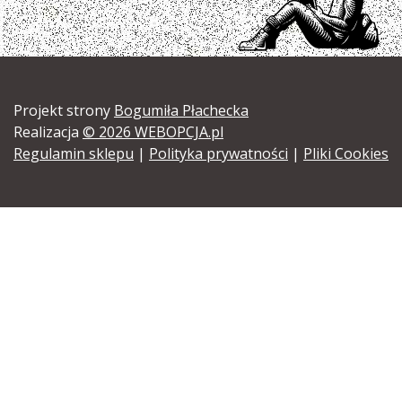
Projekt strony
Bogumiła Płachecka
Realizacja
© 2026 WEBOPCJA.pl
Regulamin sklepu
|
Polityka prywatności
|
Pliki Cookies