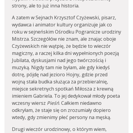
strony, ale to już inna historia.
A zatem w Sejnach Krzysztof Czyżewski, pisarz,
wydawca i animator kultury organizuje jak co
roku w sejneńskim Ośrodku Pogranicze urodziny
Mistrza. Szczegółów nie znam, ale znając oboje
Czyżewskich nie wątpię, że będzie to wieczór
magiczny, a raczej kilka dni wypełnionych poezją
Jubilata, dyskusjami nad jego twórczością i
muzyką. Nigdy tam nie byłam, ale gdy kiedyś
dotrę, pójdę nad jezioro Hojny, gdzie przed
wojną stała budka służąca za przebieralnię,
miejsce sekretnych spotkań Miłosza z krewną
imieniem Gabriela. To jej dedykował młody poeta
wczesny wiersz
Pieśń
. Całkiem niedawno
odkryłam, że staje się on zrozumiały dopiero
wtedy, gdy zmienimy płeć persony na męską.
Drugi wieczór urodzinowy, o którym wiem,