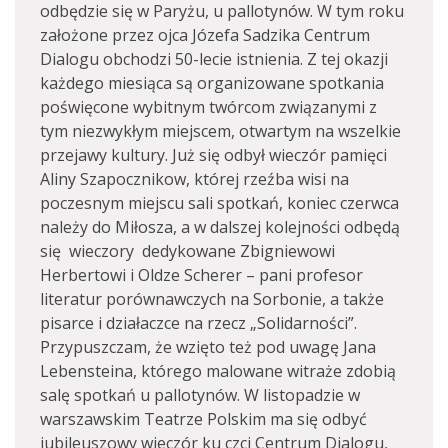
odbędzie się w Paryżu, u pallotynów. W tym roku
założone przez ojca Józefa Sadzika Centrum
Dialogu obchodzi 50-lecie istnienia. Z tej okazji
każdego miesiąca są organizowane spotkania
poświęcone wybitnym twórcom związanymi z
tym niezwykłym miejscem, otwartym na wszelkie
przejawy kultury. Już się odbył wieczór pamięci
Aliny Szapocznikow, której rzeźba wisi na
poczesnym miejscu sali spotkań, koniec czerwca
należy do Miłosza, a w dalszej kolejności odbędą
się wieczory dedykowane Zbigniewowi
Herbertowi i Oldze Scherer – pani profesor
literatur porównawczych na Sorbonie, a także
pisarce i działaczce na rzecz „Solidarności”.
Przypuszczam, że wzięto też pod uwagę Jana
Lebensteina, którego malowane witraże zdobią
salę spotkań u pallotynów. W listopadzie w
warszawskim Teatrze Polskim ma się odbyć
jubileuszowy wieczór ku czci Centrum Dialogu,