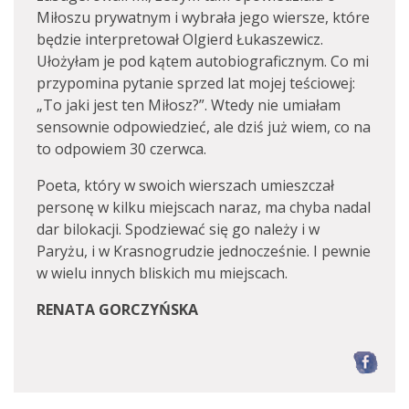
Miłoszu prywatnym i wybrała jego wiersze, które
będzie interpretował Olgierd Łukaszewicz.
Ułożyłam je pod kątem autobiograficznym. Co mi
przypomina pytanie sprzed lat mojej teściowej:
„To jaki jest ten Miłosz?”. Wtedy nie umiałam
sensownie odpowiedzieć, ale dziś już wiem, co na
to odpowiem 30 czerwca.
Poeta, który w swoich wierszach umieszczał
personę w kilku miejscach naraz, ma chyba nadal
dar bilokacji. Spodziewać się go należy i w
Paryżu, i w Krasnogrudzie jednocześnie. I pewnie
w wielu innych bliskich mu miejscach.
RENATA GORCZYŃSKA
F