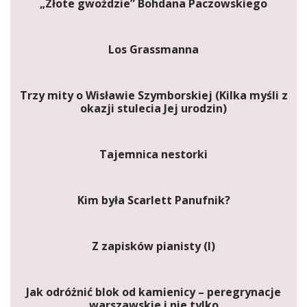
„Złote gwoździe” Bohdana Paczowskiego
Los Grassmanna
Trzy mity o Wisławie Szymborskiej (Kilka myśli z
okazji stulecia Jej urodzin)
Tajemnica nestorki
Kim była Scarlett Panufnik?
Z zapisków pianisty (I)
Jak odróżnić blok od kamienicy – peregrynacje
warszawskie i nie tylko