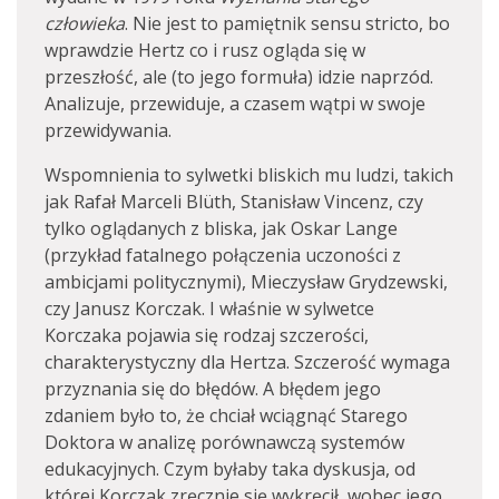
człowieka
. Nie jest to pamiętnik sensu stricto, bo
wprawdzie Hertz co i rusz ogląda się w
przeszłość, ale (to jego formuła) idzie naprzód.
Analizuje, przewiduje, a czasem wątpi w swoje
przewidywania.
Wspomnienia to sylwetki bliskich mu ludzi, takich
jak Rafał Marceli Blüth, Stanisław Vincenz, czy
tylko oglądanych z bliska, jak Oskar Lange
(przykład fatalnego połączenia uczoności z
ambicjami politycznymi), Mieczysław Grydzewski,
czy Janusz Korczak. I właśnie w sylwetce
Korczaka pojawia się rodzaj szczerości,
charakterystyczny dla Hertza. Szczerość wymaga
przyznania się do błędów. A błędem jego
zdaniem było to, że chciał wciągnąć Starego
Doktora w analizę porównawczą systemów
edukacyjnych. Czym byłaby taka dyskusja, od
której Korczak zręcznie się wykręcił, wobec jego