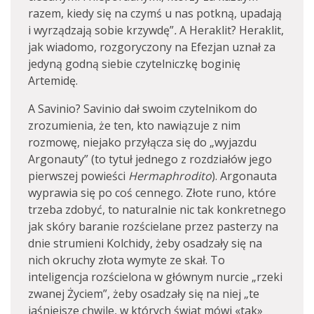
razem, kiedy się na czymś u nas potkną, upadają
i wyrządzają sobie krzywdę”
.
A Heraklit? Heraklit,
jak wiadomo, rozgoryczony na Efezjan uznał za
jedyną godną siebie czytelniczkę boginię
Artemidę.
A Savinio? Savinio dał swoim czytelnikom do
zrozumienia, że ten, kto nawiązuje z nim
rozmowę, niejako przyłącza się do „wyjazdu
Argonauty” (to tytuł jednego z rozdziałów jego
pierwszej powieści
Hermaphrodito
). Argonauta
wyprawia się po coś cennego. Złote runo, które
trzeba zdobyć, to naturalnie nic tak konkretnego
jak skóry baranie rozścielane przez pasterzy na
dnie strumieni Kolchidy, żeby osadzały się na
nich okruchy złota wymyte ze skał. To
inteligencja rozścielona w głównym nurcie „rzeki
zwanej Życiem”, żeby osadzały się na niej „te
jaśniejsze chwile, w których świat mówi «tak»