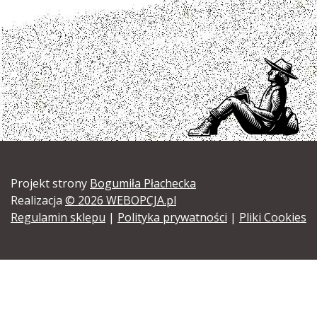
Projekt strony
Bogumiła Płachecka
Realizacja
© 2026 WEBOPCJA.pl
Regulamin sklepu
|
Polityka prywatności
|
Pliki Cookies