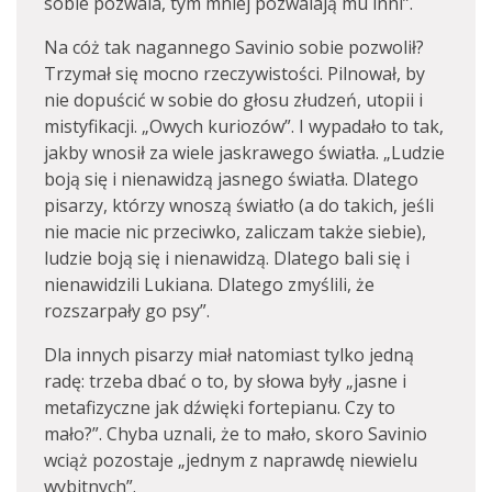
sobie pozwala, tym mniej pozwalają mu inni”.
Na cóż tak nagannego Savinio sobie pozwolił?
Trzymał się mocno rzeczywistości. Pilnował, by
nie dopuścić w sobie do głosu złudzeń, utopii i
mistyfikacji. „Owych kuriozów”. I wypadało to tak,
jakby wnosił za wiele jaskrawego światła. „Ludzie
boją się i nienawidzą jasnego światła. Dlatego
pisarzy, którzy wnoszą światło (a do takich, jeśli
nie macie nic przeciwko, zaliczam także siebie),
ludzie boją się i nienawidzą. Dlatego bali się i
nienawidzili Lukiana. Dlatego zmyślili, że
rozszarpały go psy”.
Dla innych pisarzy miał natomiast tylko jedną
radę: trzeba dbać o to, by słowa były „jasne i
metafizyczne jak dźwięki fortepianu. Czy to
mało?”. Chyba uznali, że to mało, skoro Savinio
wciąż pozostaje „jednym z naprawdę niewielu
wybitnych”.