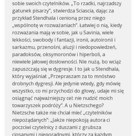
sobie swoich czytelników. „To rzadki, najrzadszy
gatunek pisarzy”, stwierdza Sciascia, dając za
przykład Stendhala i cenioną przez niego
„wspólnotę w rozważaniach”. Łatwiej o nią, kiedy
rozważania mają w sobie, jak u Savinia, wiele
lekkości, swobody i fantazji, ironii, autoironii i
sarkazmu, przenośni, aluzji i niedopowiedzeń,
paradoksów, oksymoronów i hiperboli, a
niewiele jałowej dosłowności. Nie nużą, bo wciąż
zapuszczają się w dygresje. I to jak u Stendhala,
który wyjaśniał: „Przepraszam za to mnóstwo
drobnych dygresji. Ale jedynie wtedy, gdy mówię
wszystko, co mi przychodzi do głowy, udaje mi się
osiągnąć najważniejszy cel: nie nudzić moich
towarzyszek podróży”. A u Nietzschego?
Nietzsche także nie chciał mieć „czytelników
niepożądanych”: „Jakże niepokoją autora ci
poczciwi czytelnicy z duszami z grubsza
ciosanymi i nieporadnymi, którzy za każdym