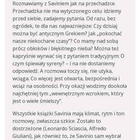
Rozmawiamy z Saviniem jak na przechadzce.
Przechadzka nie ma wytyczonego celu: idziemy
przed siebie, zadajemy pytania. Od razu, bez
ogródek, te dla nas najważniejsze: Czy dzisiaj
można być antycznym Grekiem? Jak „pokochać
nasze niekochane czasy”? Co mamy nad sobą
prócz obłoków i błękitnego nieba? Można też
kapryśnie wyrwać się z pytaniem tradycyjnym: O
czym śpiewały syreny? – i na nie dostaniemy
odpowiedź. A rozmowa toczy się, nie utyka,
wciąga. Co więcej: jest otwarta, bezpośrednia i
wciąż na osobności. Przy okazji wodzimy dookoła
najchętniej tym „wewnętrznym wzrokiem, który
jest o wiele śmielszy”.
Wszystkie książki Savinia mają klimat, rytm i ton
rozmowy, zwłaszcza szkice. Zostało to
dostrzeżone (Leonardo Sciascia, Alfredo
Giuliani), jak również to, że Savinio sam wybrał