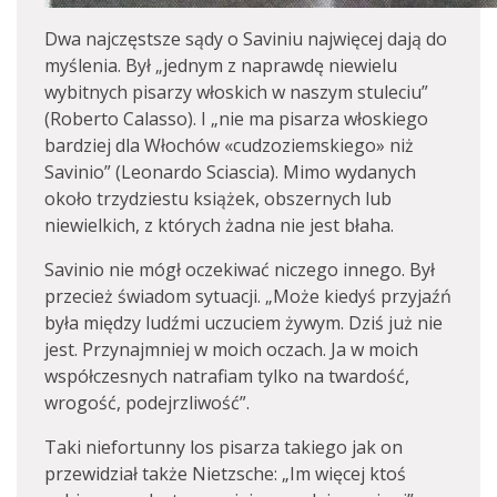
Dwa najczęstsze sądy o Saviniu najwięcej dają do
myślenia. Był „jednym z naprawdę niewielu
wybitnych pisarzy włoskich w naszym stuleciu”
(Roberto Calasso). I „nie ma pisarza włoskiego
bardziej dla Włochów «cudzoziemskiego» niż
Savinio” (Leonardo Sciascia). Mimo wydanych
około trzydziestu książek, obszernych lub
niewielkich, z których żadna nie jest błaha.
Savinio nie mógł oczekiwać niczego innego. Był
przecież świadom sytuacji. „Może kiedyś przyjaźń
była między ludźmi uczuciem żywym. Dziś już nie
jest. Przynajmniej w moich oczach. Ja w moich
współczesnych natrafiam tylko na twardość,
wrogość, podejrzliwość”.
Taki niefortunny los pisarza takiego jak on
przewidział także Nietzsche: „Im więcej ktoś