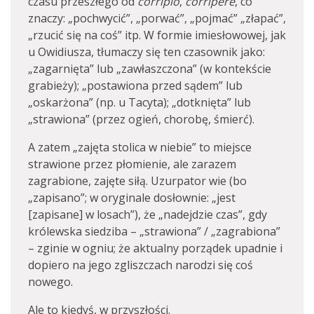
czasu przeszłego od
corripio
,
corripere
, co
znaczy: „pochwycić”, „porwać”, „pojmać” „złapać”,
„rzucić się na coś” itp. W formie imiesłowowej, jak
u Owidiusza, tłumaczy się ten czasownik jako:
„zagarnięta” lub „zawłaszczona” (w kontekście
grabieży); „postawiona przed sądem” lub
„oskarżona” (np. u Tacyta); „dotknięta” lub
„strawiona” (przez ogień, chorobę, śmierć).
A zatem „zajęta stolica w niebie” to miejsce
strawione przez płomienie, ale zarazem
zagrabione, zajęte siłą. Uzurpator wie (bo
„zapisano”; w oryginale dosłownie: „jest
[zapisane] w losach”), że „nadejdzie czas”, gdy
królewska siedziba – „strawiona” / „zagrabiona”
– zginie w ogniu; że aktualny porządek upadnie i
dopiero na jego zgliszczach narodzi się coś
nowego.
Ale to kiedyś, w przyszłości.