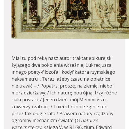
Miał tu pod ręką nasz autor traktat epikurejski
żyjącego dwa pokolenia wcześniej Lukrecjusza,
innego poety-filozofa i kodyfikatora rzymskiego
heksametru. „Teraz, ażeby czasu na obietnice
nie trawić – / Popatrz, proszę, na ziemię, niebo i
mórz dzierżawy: / Ich naturę potrójną, trzy różne
ciała postaci, / Jeden dzień, mój Memmiuszu,
zniweczy i zatraci, / I nieuchronnie zginie ten
przez tak długie lata / Prawem natury rządzony
ogromny mechanizm świata” (
O naturze
wszechrzeczy
, Księga V, w. 91-96, tłum. Edward