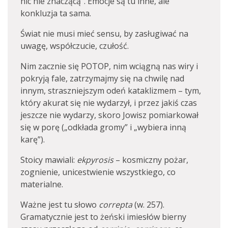
nic nie znaczącą”. Emocje są tu inne, ale
konkluzja ta sama.
Świat nie musi mieć sensu, by zasługiwać na
uwagę, współczucie, czułość.
Nim zacznie się POTOP, nim wciągną nas wiry i
pokryją fale, zatrzymajmy się na chwilę nad
innym, straszniejszym odeń kataklizmem – tym,
który akurat się nie wydarzył, i przez jakiś czas
jeszcze nie wydarzy, skoro Jowisz pomiarkował
się w porę („odkłada gromy” i „wybiera inną
karę”).
Stoicy mawiali:
ekpyrosis
– kosmiczny pożar,
zognienie, unicestwienie wszystkiego, co
materialne.
Ważne jest tu słowo
correpta
(w. 257).
Gramatycznie jest to żeński imiesłów bierny