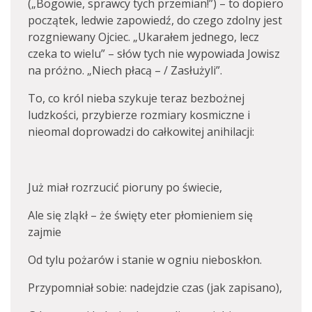
(„Bogowie, sprawcy tych przemian!”) – to dopiero
początek, ledwie zapowiedź, do czego zdolny jest
rozgniewany Ojciec. „Ukarałem jednego, lecz
czeka to wielu” – słów tych nie wypowiada Jowisz
na próżno. „Niech płacą – / Zasłużyli”.
To, co król nieba szykuje teraz bezbożnej
ludzkości, przybierze rozmiary kosmiczne i
nieomal doprowadzi do całkowitej anihilacji:
Już miał rozrzucić pioruny po świecie,
Ale się zląkł – że święty eter płomieniem się
zajmie
Od tylu pożarów i stanie w ogniu nieboskłon.
Przypomniał sobie: nadejdzie czas (jak zapisano),