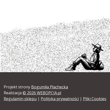
Projekt strony
Bogumiła Płachecka
Realizacja
© 2026 WEBOPCJA.pl
Regulamin sklepu
|
Polityka prywatności
|
Pliki Cookies