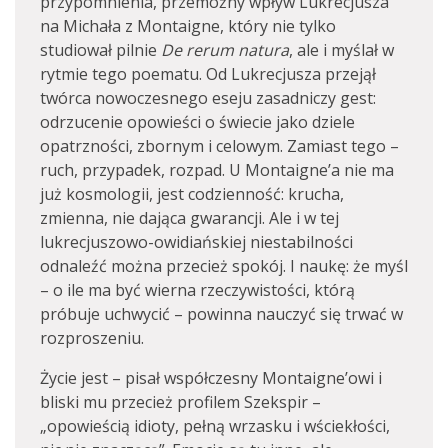
przypomnienia, przemożny wpływ Lukrecjusza
na Michała z Montaigne, który nie tylko
studiował pilnie
De rerum natura
, ale i myślał w
rytmie tego poematu. Od Lukrecjusza przejął
twórca nowoczesnego eseju zasadniczy gest:
odrzucenie opowieści o świecie jako dziele
opatrzności, zbornym i celowym. Zamiast tego –
ruch, przypadek, rozpad. U Montaigne’a nie ma
już kosmologii, jest codzienność: krucha,
zmienna, nie dająca gwarancji. Ale i w tej
lukrecjuszowo-owidiańskiej niestabilności
odnaleźć można przecież spokój. I naukę: że myśl
– o ile ma być wierna rzeczywistości, którą
próbuje uchwycić – powinna nauczyć się trwać w
rozproszeniu.
Życie jest – pisał współczesny Montaigne’owi i
bliski mu przecież profilem Szekspir –
„opowieścią idioty, pełną wrzasku i wściekłości,