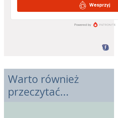
F
Warto również
przeczytać...