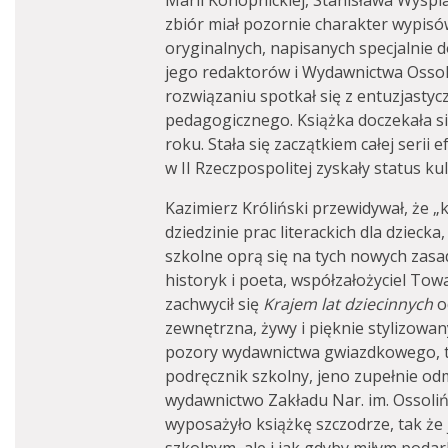
Marii Konopnickiej, Stanisława Wyspia
zbiór miał pozornie charakter wypisów 
oryginalnych, napisanych specjalnie 
jego redaktorów i Wydawnictwa Osso
rozwiązaniu spotkał się z entuzjastyc
pedagogicznego. Książka doczekała si
roku. Stała się zaczątkiem całej seri
w II Rzeczpospolitej zyskały status ku
Kazimierz Króliński przewidywał, że „
dziedzinie prac literackich dla dzieck
szkolne oprą się na tych nowych zasa
historyk i poeta, współzałożyciel Tow
zachwycił się
Krajem lat dziecinnych
o
zewnętrzna, żywy i pięknie stylizowan
pozory wydawnictwa gwiazdkowego, to 
podręcznik szkolny, jeno zupełnie od
wydawnictwo Zakładu Nar. im. Ossoliń
wyposażyło książkę szczodrze, tak że 