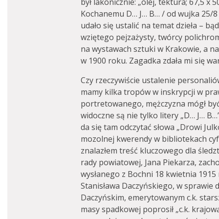
był lakonicznie: „olej, tektura; 67,5 x 5
Kochanemu D… J… B… / od wujka 25/8 19
udało się ustalić na temat dzieła – bą
wziętego pejzażysty, twórcy polichro
na wystawach sztuki w Krakowie, a n
w 1900 roku. Zagadka zdała mi się wa
Czy rzeczywiście ustalenie personalió
mamy kilka tropów w inskrypcji w pra
portretowanego, mężczyzna mógł być 
widoczne są nie tylko litery „D… J… 
da się tam odczytać słowa „Drowi Julk
mozolnej kwerendy w bibliotekach cyf
znalazłem treść kluczowego dla śled
rady powiatowej, Jana Piekarza, zach
wysłanego z Bochni 18 kwietnia 1915
Stanisława Daczyńskiego, w sprawie d
Daczyńskim, emerytowanym c.k. star
masy spadkowej poprosił „c.k. krajo