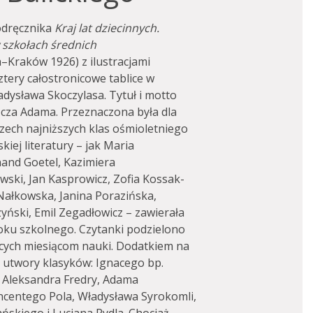
odręcznika
Kraj‎ ‎lat‎ ‎dziecinnych.
w szkołach średnich
Kraków 1926) z ilustracjami
tery całostronicowe tablice w
dysława Skoczylasa. Tytuł i motto
szcza Adama. Przeznaczona była dla
 trzech najniższych klas ośmioletniego
iej literatury – jak Maria
and Goetel, Kazimiera
wski, Jan Kasprowicz, Zofia Kossak-
Nałkowska, Janina Porazińska,
yński, Emil Zegadłowicz – zawierała
oku szkolnego. Czytanki podzielono
ących miesiącom nauki. Dodatkiem na
li utwory klasyków: Ignacego bp.
, Aleksandra Fredry, Adama
incentego Pola, Władysława Syrokomli,