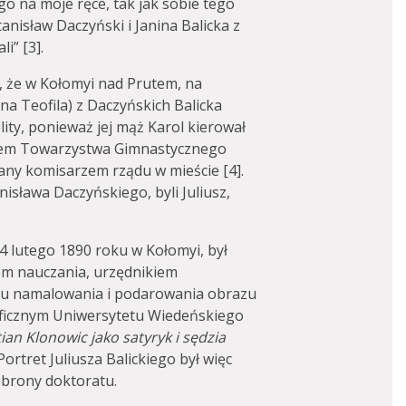
 na moje ręce, tak jak sobie tego
anisław Daczyński i Janina Balicka z
i” [3].
, że w Kołomyi nad Prutem, na
na Teofila) z Daczyńskich Balicka
lity, ponieważ jej mąż Karol kierował
giem Towarzystwa Gimnastycznego
any komisarzem rządu w mieście [4].
nisława Daczyńskiego, byli Juliusz,
 14 lutego ‎1890 roku w Kołomyi, był
m nauczania, urzędnikiem
ku namalowania i podarowania obrazu
zoficznym Uniwersytetu Wiedeńskiego
ian Klonowic jako satyryk i sędzia
 Portret Juliusza Balickiego był więc
obrony doktoratu.