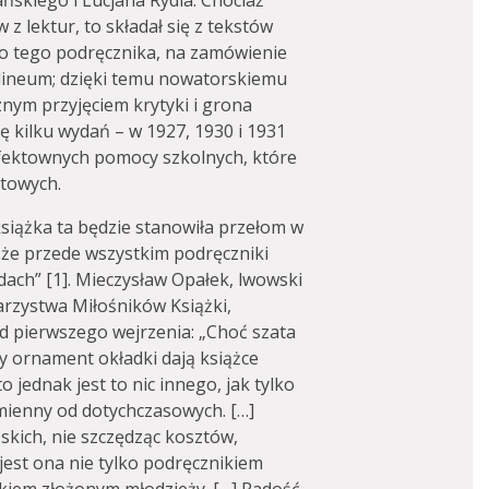
ńskiego i Lucjana Rydla. Chociaż
z lektur, to składał się z tekstów
do tego podręcznika, na zamówienie
lineum; dzięki temu nowatorskiemu
znym przyjęciem krytyki i grona
ę kilku wydań – w 1927, 1930 i 1931
i efektownych pomocy szkolnych, które
ltowych.
książka ta będzie stanowiła przełom w
a, że przede wszystkim podręczniki
dach” [1]. Mieczysław Opałek, lwowski
arzystwa Miłośników Książki,
d pierwszego wejrzenia: „Choć szata
y ornament okładki dają książce
jednak jest to nic innego, jak tylko
mienny od dotychczasowych. […]
skich, nie szczędząc kosztów,
jest ona nie tylko podręcznikiem