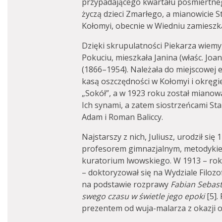
przypadającego kwartału pośmiertnego
życzą dzieci Zmarłego, a mianowicie St
Kołomyi, obecnie w Wiedniu zamieszkal
Dzięki skrupulatności Piekarza wiemy
Pokuciu, mieszkała Janina (właśc. Joan
(1866–1954). Należała do miejscowej e
kasą oszczędności w Kołomyi i okrę
„Sokół”, a w 1923 roku został mianow
Ich synami, a zatem siostrzeńcami Sta
Adam i Roman Baliccy.
Najstarszy z nich, Juliusz, urodził się
profesorem gimnazjalnym, metodykie
kuratorium lwowskiego. W 1913 – ro
– doktoryzował się na Wydziale Filo
na podstawie rozprawy
Fabian Sebast
swego czasu w świetle jego epoki
[5].
prezentem od wuja-malarza z okazji 