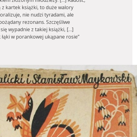
rkiem złożonym młodzieży. […] Radość,
 z kartek książki, to duże walory
alizuje, nie nudzi tyradami, ale
 pożądany rezonans. Szczęśliwe
ię wypadnie z takiej książki, […]
k łąki w porankowej ukąpane rosie”