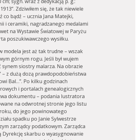
0 cm; sygn. wraz z dedykacją p. g.:
13”. Zdziwiłem się, że tak niewiele
dź co bądź – ucznia Jana Matejki,
mii i ceramiki, nagradzanego medalami
awet na Wystawie Światowej w Paryżu
rta poszukiwawczego wysiłku.
w modela jest aż tak trudne – wszak
wym górnym rogu. Jeśli był wujem
synem siostry malarza. Na obrazie
B…” – z dużą dozą prawdopodobieństwa
owi Bal…”. Po kilku godzinach
rowych i portalach genealogicznych
ztwa dokumentu – podania lustratora
owane na odwrotnej stronie jego listu
 roku, do jego powinowatego
ziału spadku po Janie Sylwestrze
szym zarządcy podatkowym. Zarządca
wą Dyrekcję skarbu o wyasygnowanie