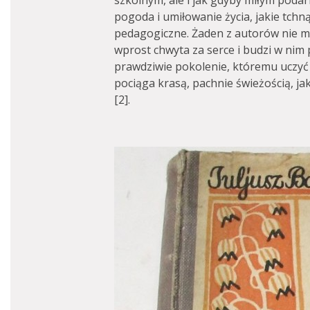
szkolnym, ale i jak gdyby miłym poda
pogoda i umiłowanie życia, jakie tchną
pedagogiczne. Żaden z autorów nie mor
wprost chwyta za serce i budzi w nim
prawdziwie pokolenie, któremu uczyć s
pociąga krasą, pachnie świeżością, ja
[2].