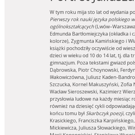
W tym roku mija sto lat od wydania p
Pierwszy rok nauki języka polskiego 
ogólnokształcących
(Lwów–Warszawa–
Edmunda Bartłomiejczyka (okładka i cz
kolorze), Zygmunta Kamińskiego i Wła
książki pochodziły oczywiście od wie
dzieci w wieku od 10 do 14 lat, tj. dla
gimnazjum. Poza tekstami gwiazd polsk
Dąbrowska, Piotr Choynowski, Ferdyn
Iłłakowiczówna, Juliusz Kaden-Bandro
Szczucka, Kornel Makuszyński, Zofia 
Wacław Sieroszewski, Kazimierz Wierz
przysłowia ludowe na każdy miesiąc r
również na dziesięć cykli odpowiadaj
końcu tomu był
Skarbczyk poezji
, czy
Krasickiego, Franciszka Karpińskiego
Mickiewicza, Juliusza Słowackiego, W