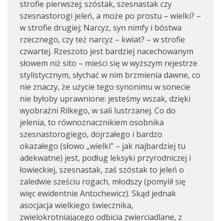
strofie pierwszej; szóstak, szesnastak czy
szesnastorogi jeleń, a może po prostu – wielki? –
w strofie drugiej; Narcyz, syn nimfy i bóstwa
rzecznego, czy też narcyz – kwiat? – w strofie
czwartej. Rzeszoto jest bardziej nacechowanym
słowem niż sito – mieści się w wyższym rejestrze
stylistycznym, słychać w nim brzmienia dawne, co
nie znaczy, że użycie tego synonimu w sonecie
nie byłoby uprawnione: jesteśmy wszak, dzięki
wyobraźni Rilkego, w sali lustrzanej. Co do
jelenia, to równoznacznikiem osobnika
szesnastorogiego, dojrzałego i bardzo
okazałego (słowo „wielki” – jak najbardziej tu
adekwatne) jest, podług leksyki przyrodniczej i
łowieckiej, szesnastak, zaś szóstak to jeleń o
zaledwie sześciu rogach, młodszy (pomylił się
więc ewidentnie Antochewicz). Skąd jednak
asocjacja wielkiego świecznika,
zwielokrotniającego odbicia zwierciadlane, z