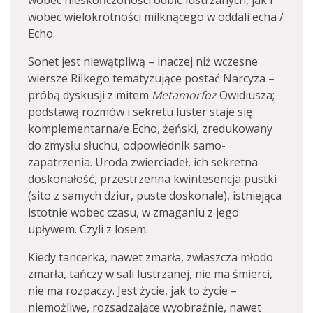
wobec nieskończoności odbić lustrzanych, jak i
wobec wielokrotności milknącego w oddali echa /
Echo.
Sonet jest niewątpliwą – inaczej niż wczesne
wiersze Rilkego tematyzujące postać Narcyza –
próbą dyskusji z mitem
Metamorfoz
Owidiusza;
podstawą rozmów i sekretu luster staje się
komplementarna/e Echo, żeński, zredukowany
do zmysłu słuchu, odpowiednik samo-
zapatrzenia. Uroda zwierciadeł, ich sekretna
doskonałość, przestrzenna kwintesencja pustki
(sito z samych dziur, puste doskonale), istniejąca
istotnie wobec czasu, w zmaganiu z jego
upływem. Czyli z losem.
Kiedy tancerka, nawet zmarła, zwłaszcza młodo
zmarła, tańczy w sali lustrzanej, nie ma śmierci,
nie ma rozpaczy. Jest życie, jak to życie –
niemożliwe, rozsadzające wyobraźnię, nawet