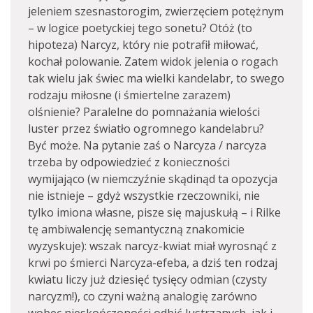
jeleniem szesnastorogim, zwierzęciem potężnym
– w logice poetyckiej tego sonetu? Otóż (to
hipoteza) Narcyz, który nie potrafił miłować,
kochał polowanie. Zatem widok jelenia o rogach
tak wielu jak świec ma wielki kandelabr, to swego
rodzaju miłosne (i śmiertelne zarazem)
olśnienie? Paralelne do pomnażania wielości
luster przez światło ogromnego kandelabru?
Być może. Na pytanie zaś o Narcyza / narcyza
trzeba by odpowiedzieć z konieczności
wymijająco (w niemczyźnie skądinąd ta opozycja
nie istnieje – gdyż wszystkie rzeczowniki, nie
tylko imiona własne, pisze się majuskułą – i Rilke
tę ambiwalencję semantyczną znakomicie
wyzyskuje): wszak narcyz-kwiat miał wyrosnąć z
krwi po śmierci Narcyza-efeba, a dziś ten rodzaj
kwiatu liczy już dziesięć tysięcy odmian (czysty
narcyzm!), co czyni ważną analogię zarówno