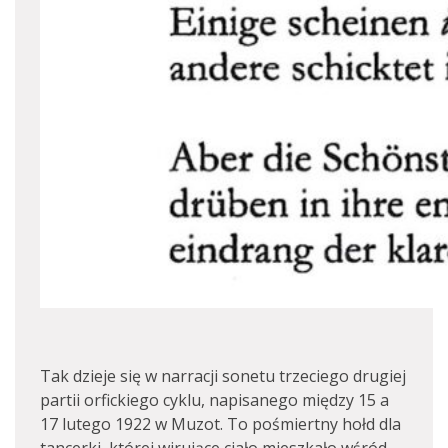
Tak dzieje się w narracji sonetu trzeciego drugiej
partii orfickiego cyklu, napisanego między 15 a
17 lutego 1922 w Muzot. To pośmiertny hołd dla