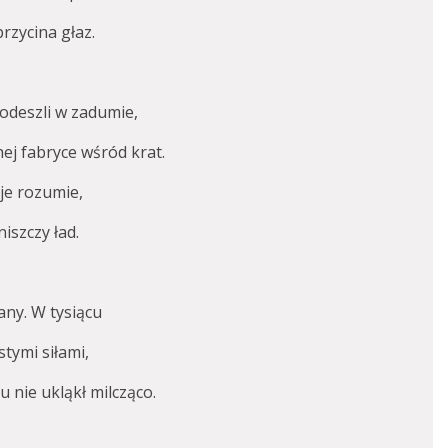
rzycina głaz.
 odeszli w zadumie,
hej fabryce wśród krat.
y je rozumie,
iszczy ład.
any. W tysiącu
stymi siłami,
u nie ukląkł milcząco.