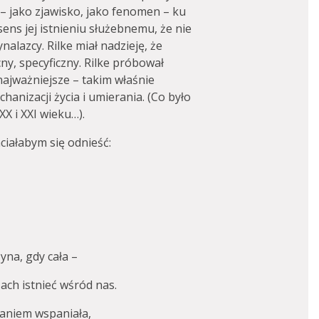
– jako zjawisko, jako fenomen – ku
ens jej istnieniu służebnemu, że nie
alazcy. Rilke miał nadzieję, że
y, specyficzny. Rilke próbował
ajważniejsze – takim właśnie
anizacji życia i umierania. (Co było
XX i XXI wieku…).
ciałabym się odnieść:
na, gdy cała –
ach istnieć wśród nas.
haniem wspaniała,