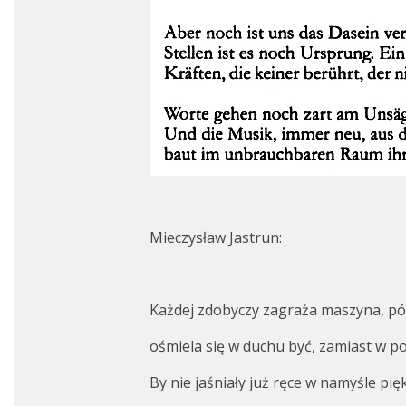
Mieczysław Jastrun:
Każdej zdobyczy zagraża maszyna, pók
ośmiela się w duchu być, zamiast w p
By nie jaśniały już ręce w namyśle pię