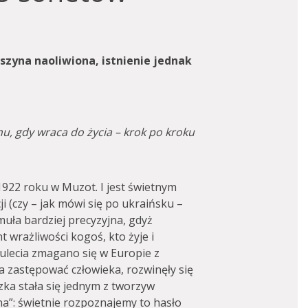
szyna naoliwiona, istnienie jednak
u, gdy wraca do życia – krok po kroku
1922 roku w Muzot. I jest świetnym
i (czy – jak mówi się po ukraińsku –
muła bardziej precyzyjna, gdyż
 wrażliwości kogoś, kto żyje i
ulecia zmagano się w Europie z
a zastępować człowieka, rozwinęły się
zka stała się jednym z tworzyw
a”: świetnie rozpoznajemy to hasło