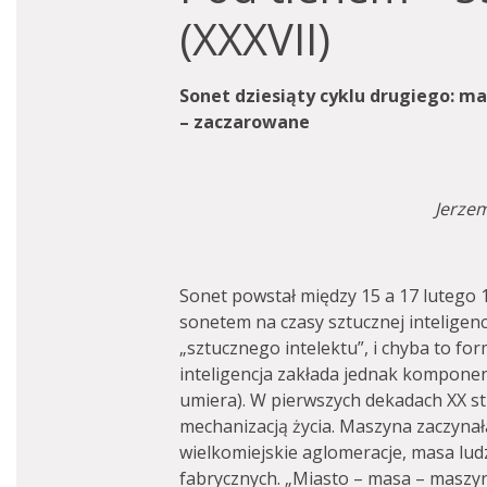
(XXXVII)
Sonet dziesiąty cyklu drugiego: ma
– zaczarowane
Jerzem
Sonet powstał między 15 a 17 lutego 
sonetem na czasy sztucznej inteligencj
„sztucznego intelektu”, i chyba to for
inteligencja zakłada jednak komponent
umiera). W pierwszych dekadach XX st
mechanizacją życia. Maszyna zaczynał
wielkomiejskie aglomeracje, masa lud
fabrycznych. „Miasto – masa – maszyn