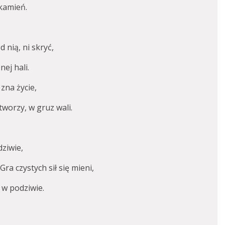
kamień.
d nią, ni skryć,
nej hali.
 zna życie,
worzy, w gruz wali.
dziwie,
Gra czystych sił się mieni,
a w podziwie.