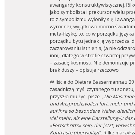
awangardy konstruktywistycznej. Rilke
jako symbolista i prekursor wielu p
to z symbolizmu wyłoniły się i awangar
wyrodne), wyjątkowo mocno świadom w
meta-fizykę, to, co w porządku języka i
porządku bytu jednak ją wyprzedza: dl
zaczarowaniu istnienia, (a nie odczar
inni), dlatego w strofie czwartej prz
– zasadę kosmosu. Nie demonizuje pr
brak duszy – opisuje rzeczowo.
W liście do Dietera Bassermanna z 29
zasadniczą myśl czytanego tu sonetu, 
przyszło mu żyć, pisze: „
Die Maschine
und Anspruchsvollen fort, mehr und m
auf ihre so besondere Weise, dienlich
viel mehr, als eine Darstellung–): da
«Fortschritts» sein, der jetzt, verw
Konträste überwältigt
”. Rilke marzył