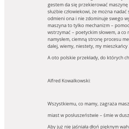
gestem da się przekierować maszynę 
służbie człowiekowi, że można nadać s
odmieni ona i nie zdominuje swego wyn
maszyna to tylko mechanizm – pomocn
wstrzymać – poetyckim słowem, a co n
namysłem, ciemną stronę procesu mech
dalej, wiemy, niestety, my mieszkańcy 
A oto polskie przekłady, do których ch
Alfred Kowalkowski:
Wszystkiemu, co mamy, zagraża maszy
miast w posłuszeństwie – śmie w dusz
Aby już nie jaśniała dłoń pięknym wa