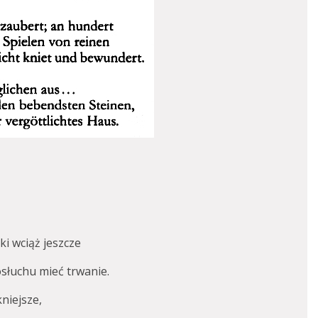
i wciąż jeszcze
osłuchu mieć trwanie.
kniejsze,