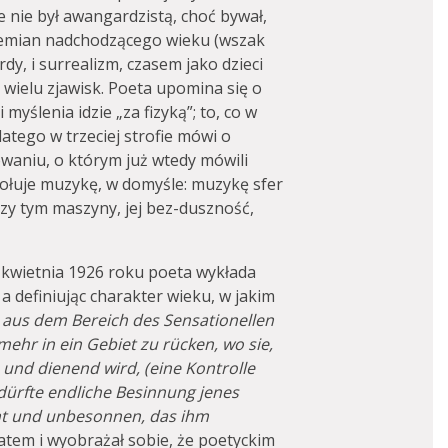
 nie był awangardzistą, choć bywał,
rzemian nadchodzącego wieku (wszak
dy, i surrealizm, czasem jako dzieci
ielu zjawisk. Poeta upomina się o
 myślenia idzie „za fizyką”; to, co w
atego w trzeciej strofie mówi o
owaniu, o którym już wtedy mówili
ywołuje muzykę, w domyśle: muzykę sfer
zy tym maszyny, jej bez-duszność,
 kwietnia 1926 roku poeta wykłada
a definiując charakter wieku, w jakim
 aus dem Bereich des Sensationellen
ehr in ein Gebiet zu rücken, wo sie,
 und dienend wird, (eine Kontrolle
s dürfte endliche Besinnung jenes
öhnt und unbesonnen, das ihm
 zatem i wyobrażał sobie, że poetyckim