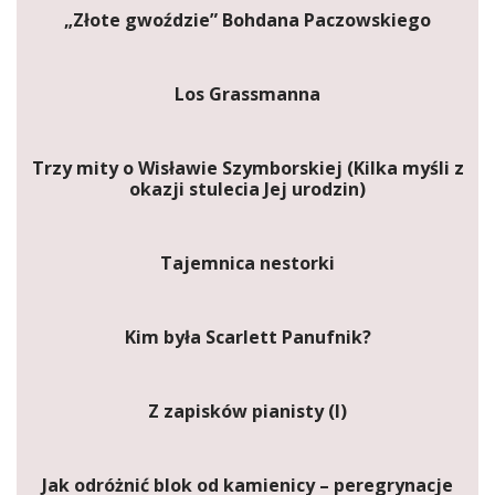
„Złote gwoździe” Bohdana Paczowskiego
Los Grassmanna
Trzy mity o Wisławie Szymborskiej (Kilka myśli z
okazji stulecia Jej urodzin)
Tajemnica nestorki
Kim była Scarlett Panufnik?
Z zapisków pianisty (I)
Jak odróżnić blok od kamienicy – peregrynacje