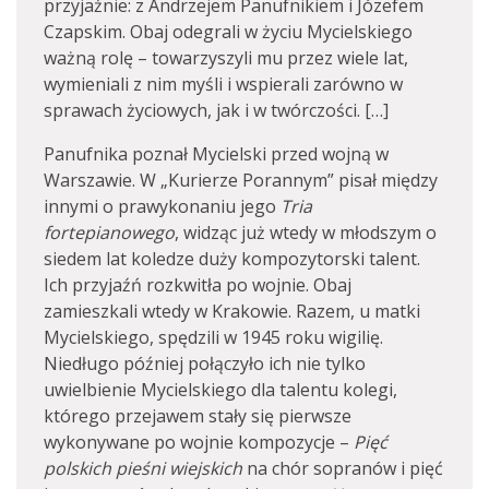
przyjaźnie: z Andrzejem Panufnikiem i Józefem
Czapskim. Obaj odegrali w życiu Mycielskiego
ważną rolę – towarzyszyli mu przez wiele lat,
wymieniali z nim myśli i wspierali zarówno w
sprawach życiowych, jak i w twórczości. […]
Panufnika poznał Mycielski przed wojną w
Warszawie. W „Kurierze Porannym” pisał między
innymi o prawykonaniu jego
Tria
fortepianowego
, widząc już wtedy w młodszym o
siedem lat koledze duży kompozytorski talent.
Ich przyjaźń rozkwitła po wojnie. Obaj
zamieszkali wtedy w Krakowie. Razem, u matki
Mycielskiego, spędzili w 1945 roku wigilię.
Niedługo później połączyło ich nie tylko
uwielbienie Mycielskiego dla talentu kolegi,
którego przejawem stały się pierwsze
wykonywane po wojnie kompozycje –
Pięć
polskich pieśni wiejskich
na chór sopranów i pięć