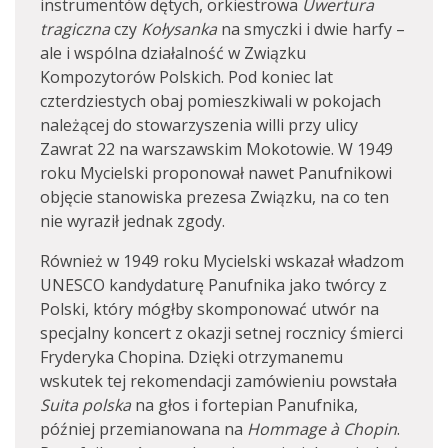
instrumentów dętych, orkiestrowa
Uwertura
tragiczna
czy
Kołysanka
na smyczki i dwie harfy –
ale i wspólna działalność w Związku
Kompozytorów Polskich. Pod koniec lat
czterdziestych obaj pomieszkiwali w pokojach
należącej do stowarzyszenia willi przy ulicy
Zawrat 22 na warszawskim Mokotowie. W 1949
roku Mycielski proponował nawet Panufnikowi
objęcie stanowiska prezesa Związku, na co ten
nie wyraził jednak zgody.
Również w 1949 roku Mycielski wskazał władzom
UNESCO kandydaturę Panufnika jako twórcy z
Polski, który mógłby skomponować utwór na
specjalny koncert z okazji setnej rocznicy śmierci
Fryderyka Chopina. Dzięki otrzymanemu
wskutek tej rekomendacji zamówieniu powstała
Suita polska
na głos i fortepian Panufnika,
później przemianowana na
Hommage à Chopin
.