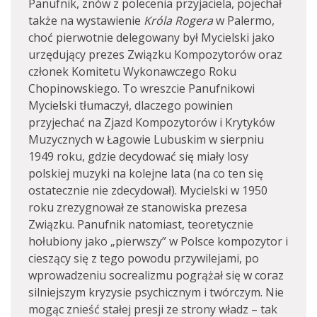
Panufnik, znów z polecenia przyjaciela, pojechał
także na wystawienie
Króla Rogera
w Palermo,
choć pierwotnie delegowany był Mycielski jako
urzędujący prezes Związku Kompozytorów oraz
członek Komitetu Wykonawczego Roku
Chopinowskiego. To wreszcie Panufnikowi
Mycielski tłumaczył, dlaczego powinien
przyjechać na Zjazd Kompozytorów i Krytyków
Muzycznych w Łagowie Lubuskim w sierpniu
1949 roku, gdzie decydować się miały losy
polskiej muzyki na kolejne lata (na co ten się
ostatecznie nie zdecydował). Mycielski w 1950
roku zrezygnował ze stanowiska prezesa
Związku. Panufnik natomiast, teoretycznie
hołubiony jako „pierwszy” w Polsce kompozytor i
cieszący się z tego powodu przywilejami, po
wprowadzeniu socrealizmu pogrążał się w coraz
silniejszym kryzysie psychicznym i twórczym. Nie
mogąc znieść stałej presji ze strony władz – tak