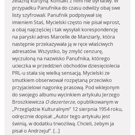
żelazną kurtyną. Kontakt z nimi nie był łatwy. W
przypadku Panufnika do czasu odwilży obaj swe
listy szyfrowali. Panufnik podpisywał się
imieniem Staś, Mycielski często nie pisał wprost,
a obaj najczęściej i tak wysyłali korespondencję
na paryski adres Marcelle de Manziarly, która
następnie przekazywała ją w ręce właściwych
adresatów. Wszystko, by zmylić cenzurę,
wyczuloną na nazwisko Panufnika, którego
ucieczka w przeddzień obchodów dziesięciolecia
PRL‑u stała się wielką sensacją. Mycielski ze
smutkiem obserwował rozpętaną przeciwko
przyjacielowi nagonkę prasową. Pod wklejonym
do swojego albumu wycinkiem artykułu Jerzego
Broszkiewicza
O dezerterze
, opublikowanym w
„Przeglądzie Kulturalnym” 12 sierpnia 1954 roku,
odręcznie dopisał: „Autor tego artykułu jest
świnią, w dodatku trwożliwą. Chcieli, żebym ja
pisał o Andrzeju!”. […]