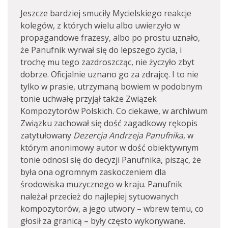
Jeszcze bardziej smuciły Mycielskiego reakcje
kolegów, z których wielu albo uwierzyło w
propagandowe frazesy, albo po prostu uznało,
że Panufnik wyrwał się do lepszego życia, i
trochę mu tego zazdroszcząc, nie życzyło zbyt
dobrze. Oficjalnie uznano go za zdrajcę. I to nie
tylko w prasie, utrzymaną bowiem w podobnym
tonie uchwałę przyjął także Związek
Kompozytorów Polskich. Co ciekawe, w archiwum
Związku zachował się dość zagadkowy rękopis
zatytułowany
Dezercja Andrzeja Panufnika
, w
którym anonimowy autor w dość obiektywnym
tonie odnosi się do decyzji Panufnika, pisząc, że
była ona ogromnym zaskoczeniem dla
środowiska muzycznego w kraju. Panufnik
należał przecież do najlepiej sytuowanych
kompozytorów, a jego utwory – wbrew temu, co
głosił za granicą – były często wykonywane.