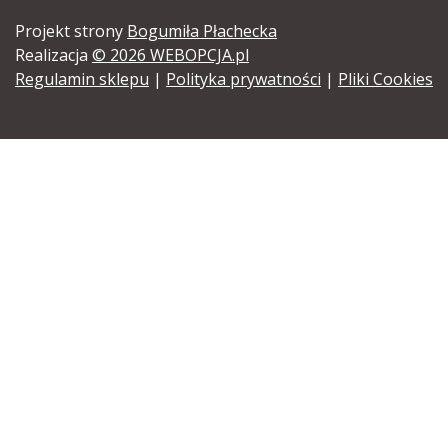
Projekt strony
Bogumiła Płachecka
Realizacja
© 2026 WEBOPCJA.pl
Regulamin sklepu
|
Polityka prywatności
|
Pliki Cookies