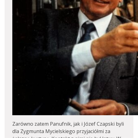
Zarówno zatem Panufnik, jak i Józef Czapski byli
dla Zygmunta Mycielskiego przyjaciółmi za