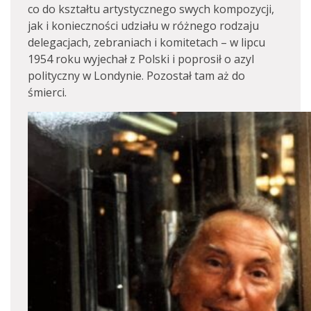
co do kształtu artystycznego swych kompozycji,
jak i konieczności udziału w różnego rodzaju
delegacjach, zebraniach i komitetach – w lipcu
1954 roku wyjechał z Polski i poprosił o azyl
polityczny w Londynie. Pozostał tam aż do
śmierci.