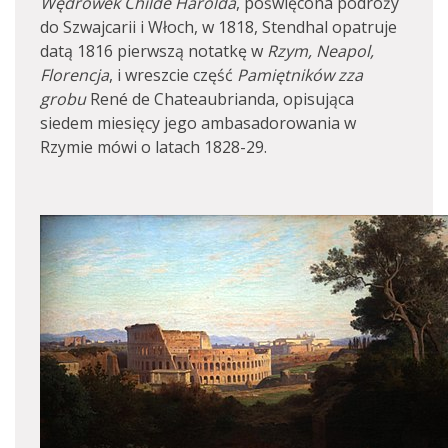
Wędrówek Childe Harolda
, poświęcona podróży
do Szwajcarii i Włoch, w 1818, Stendhal opatruje
datą 1816 pierwszą notatkę w
Rzym, Neapol,
Florencja
, i wreszcie część
Pamiętników zza
grobu
René de Chateaubrianda, opisująca
siedem miesięcy jego ambasadorowania w
Rzymie mówi o latach 1828-29.