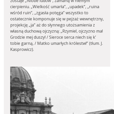
zostaje „Niobe ludów”, zamarłą w niemym
cierpieniu. „Wielkość umarła”, „upadek”, „ruina
wśród ruin”, „zgasła potęga” wszystko to
ostatecznie komponuje się w pejzaż wewnętrzny,
projekcję „ja” aż do słynnego utożsamienia z
własną duchową ojczyzną: „Rzymie!, ojczyzno ma!
Grodzie mej duszy! / Sieroce serca niech się k’
tobie garną, / Matko umarłych królestw!” (tłum. J.
Kasprowicz).