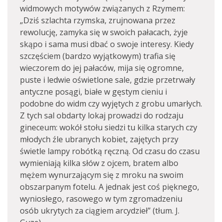
widmowych motywów związanych z Rzymem:
„Dziś szlachta rzymska, zrujnowana przez
rewolucję, zamyka się w swoich pałacach, żyje
skąpo i sama musi dbać o swoje interesy. Kiedy
szczęściem (bardzo wyjątkowym) trafia się
wieczorem do jej pałaców, mija się ogromne,
puste i ledwie oświetlone sale, gdzie przetrwały
antyczne posągi, białe w gęstym cieniu i
podobne do widm czy wyjętych z grobu umarłych.
Z tych sal obdarty lokaj prowadzi do rodzaju
gineceum: wokół stołu siedzi tu kilka starych czy
młodych źle ubranych kobiet, zajętych przy
świetle lampy robótką ręczną. Od czasu do czasu
wymieniają kilka słów z ojcem, bratem albo
mężem wynurzającym się z mroku na swoim
obszarpanym fotelu. A jednak jest coś pięknego,
wyniosłego, rasowego w tym zgromadzeniu
osób ukrytych za ciągiem arcydzieł” (tłum. J.