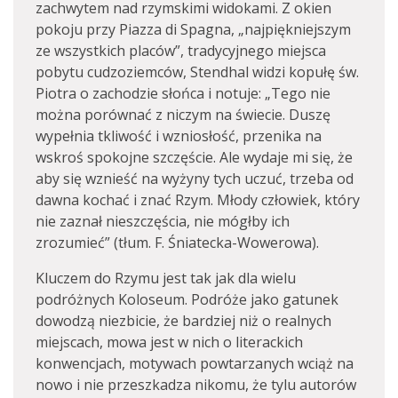
zachwytem nad rzymskimi widokami. Z okien
pokoju przy Piazza di Spagna, „najpiękniejszym
ze wszystkich placów”, tradycyjnego miejsca
pobytu cudzoziemców, Stendhal widzi kopułę św.
Piotra o zachodzie słońca i notuje: „Tego nie
można porównać z niczym na świecie. Duszę
wypełnia tkliwość i wzniosłość, przenika na
wskroś spokojne szczęście. Ale wydaje mi się, że
aby się wznieść na wyżyny tych uczuć, trzeba od
dawna kochać i znać Rzym. Młody człowiek, który
nie zaznał nieszczęścia, nie mógłby ich
zrozumieć” (tłum. F. Śniatecka-Wowerowa).
Kluczem do Rzymu jest tak jak dla wielu
podróżnych Koloseum. Podróże jako gatunek
dowodzą niezbicie, że bardziej niż o realnych
miejscach, mowa jest w nich o literackich
konwencjach, motywach powtarzanych wciąż na
nowo i nie przeszkadza nikomu, że tylu autorów