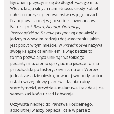
Byronem przyczynił się do długotrwałego mitu
Włoch, kraju silnych namiętności, urody kobiet,
miłości i muzyki, przeciwieństwa w jego oczach
Francji, uwięzionej w gorsecie konwenansów.
Bardziej niż
Rzym, Neapol, Florencja
,
Przechadzki po
Rzymie
przynoszą opowieść o
jedynym w swoim rodzaju doświadczeniu, jakim
jest pobyt w tym mieście. W
Przedmowie
nazywa
swoją książkę dziennikiem, a więc będzie to
forma pozwalająca uniknąć wszelkiego
pedantyzmu, czemu sprzyjać ma jeszcze forma
przechadzki po historycznym centrum. Wbrew
jednak zasadzie nieskrępowanej swobody, autor
ustala szczegółowy plan zwiedzania: ruiny
starożytności, arcydzieła malarstwa i tak dalej, na
samym zaś końcu: rząd i obyczaje.
Oczywista niechęć do Państwa Kościelnego,
absolutnej władzy papieża, idzie w parze z