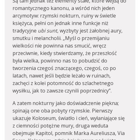
Są tam jednak też elementy stałe, które wejdą do
romantycznego kanonu, a wśród nich jeden
arcymotyw: rzymski nokturn, ruiny w świetle
księżyca, pełni on jednak inne funkcje niż
tradycyjne
ubi sunt
, wyzbyty jest żałobnej aury,
smutku i melancholii. „Myśl o przemijaniu
wielkości nie powinna nas smucić, wręcz
przeciwnie, kiedy stwierdzamy, że przeszłość
była wielka, powinno nas to pobudzić do
tworzenia czegoś znaczącego, czegoś, co po
latach, nawet jeśli będzie leżało w ruinach,
zachęci z kolei potomność do szlachetnego
wysiłku, jak to zawsze czynili poprzednicy”.
A zatem nokturny jako doświadczenie piękna;
spinają one oba pobyty rzymskie. Pierwszy
ukazuje Koloseum, światło i cień, wyłaniające się
z ciemności potężne mury, druga weduta
obejmuje Kapitol, pomnik Marka Aureliusza, Via