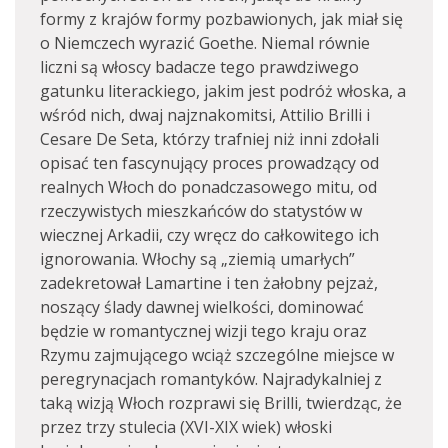
formy z krajów formy pozbawionych, jak miał się
o Niemczech wyrazić Goethe. Niemal równie
liczni są włoscy badacze tego prawdziwego
gatunku literackiego, jakim jest podróż włoska, a
wśród nich, dwaj najznakomitsi, Attilio Brilli i
Cesare De Seta, którzy trafniej niż inni zdołali
opisać ten fascynujący proces prowadzący od
realnych Włoch do ponadczasowego mitu, od
rzeczywistych mieszkańców do statystów w
wiecznej Arkadii, czy wręcz do całkowitego ich
ignorowania. Włochy są „ziemią umarłych”
zadekretował Lamartine i ten żałobny pejzaż,
noszący ślady dawnej wielkości, dominować
będzie w romantycznej wizji tego kraju oraz
Rzymu zajmującego wciąż szczególne miejsce w
peregrynacjach romantyków. Najradykalniej z
taką wizją Włoch rozprawi się Brilli, twierdząc, że
przez trzy stulecia (XVI-XIX wiek) włoski