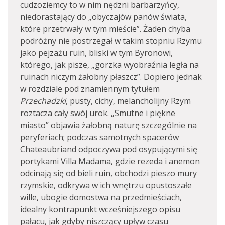
cudzoziemcy to w nim nędzni barbarzyńcy,
niedorastający do „obyczajów panów świata,
które przetrwały w tym mieście”. Żaden chyba
podróżny nie postrzegał w takim stopniu Rzymu
jako pejzażu ruin, bliski w tym Byronowi,
którego, jak pisze, „gorzka wyobraźnia legła na
ruinach niczym żałobny płaszcz”. Dopiero jednak
w rozdziale pod znamiennym tytułem
Przechadzki
, pusty, cichy, melancholijny Rzym
roztacza cały swój urok. „Smutne i piękne
miasto” objawia żałobną naturę szczególnie na
peryferiach; podczas samotnych spacerów
Chateaubriand odpoczywa pod osypującymi się
portykami Villa Madama, gdzie rezeda i anemon
odcinają się od bieli ruin, obchodzi pieszo mury
rzymskie, odkrywa w ich wnętrzu opustoszałe
wille, ubogie domostwa na przedmieściach,
idealny kontrapunkt wcześniejszego opisu
pałacu, jak gdyby niszczący upływ czasu