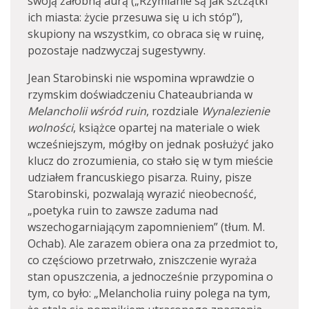
swoją żałobną aurą („Rzymianie są jak szczątki
ich miasta: życie przesuwa się u ich stóp”),
skupiony na wszystkim, co obraca się w ruinę,
pozostaje nadzwyczaj sugestywny.
Jean Starobinski nie wspomina wprawdzie o
rzymskim doświadczeniu Chateaubrianda w
Melancholii wśród
ruin
, rozdziale
Wynalezienie
wolności
, książce opartej na materiale o wiek
wcześniejszym, mógłby on jednak posłużyć jako
klucz do zrozumienia, co stało się w tym mieście
udziałem francuskiego pisarza. Ruiny, pisze
Starobinski, pozwalają wyrazić nieobecność,
„poetyka ruin to zawsze zaduma nad
wszechogarniającym zapomnieniem” (tłum. M.
Ochab). Ale zarazem obiera ona za przedmiot to,
co częściowo przetrwało, zniszczenie wyraża
stan opuszczenia, a jednocześnie przypomina o
tym, co było: „Melancholia ruiny polega na tym,