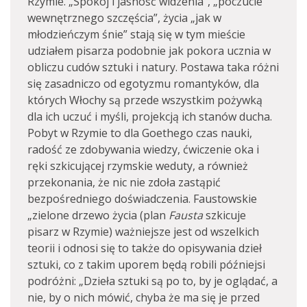
Rzymie. „Spokój i jasność widzenia”, „poczucie
wewnętrznego szczęścia”, życia „jak w
młodzieńczym śnie” stają się w tym mieście
udziałem pisarza podobnie jak pokora ucznia w
obliczu cudów sztuki i natury. Postawa taka różni
się zasadniczo od egotyzmu romantyków, dla
których Włochy są przede wszystkim pożywką
dla ich uczuć i myśli, projekcją ich stanów ducha.
Pobyt w Rzymie to dla Goethego czas nauki,
radość ze zdobywania wiedzy, ćwiczenie oka i
ręki szkicującej rzymskie weduty, a również
przekonania, że nic nie zdoła zastąpić
bezpośredniego doświadczenia. Faustowskie
„zielone drzewo życia (plan
Fausta
szkicuje
pisarz w Rzymie) ważniejsze jest od wszelkich
teorii i odnosi się to także do opisywania dzieł
sztuki, co z takim uporem będą robili późniejsi
podróżni: „Dzieła sztuki są po to, by je oglądać, a
nie, by o nich mówić, chyba że ma się je przed