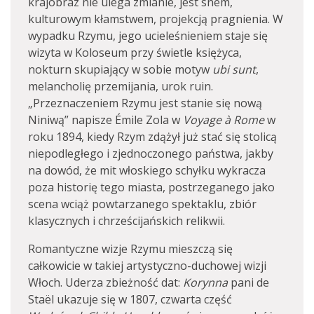
krajobraz nie ulega zmianie, jest snem,
kulturowym kłamstwem, projekcją pragnienia. W
wypadku Rzymu, jego ucieleśnieniem staje się
wizyta w Koloseum przy świetle księżyca,
nokturn skupiający w sobie motyw
ubi sunt
,
melancholię przemijania, urok ruin.
„Przeznaczeniem Rzymu jest stanie się nową
Niniwą” napisze Émile Zola w
Voyage à Rome
w
roku 1894, kiedy Rzym zdążył już stać się stolicą
niepodległego i zjednoczonego państwa, jakby
na dowód, że mit włoskiego schyłku wykracza
poza historię tego miasta, postrzeganego jako
scena wciąż powtarzanego spektaklu, zbiór
klasycznych i chrześcijańskich relikwii.
Romantyczne wizje Rzymu mieszczą się
całkowicie w takiej artystyczno-duchowej wizji
Włoch. Uderza zbieżność dat:
Korynna
pani de
Staël ukazuje się w 1807, czwarta część