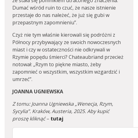
że stała się pomnikiem utraconego znaczenia.
Dumać wśród ruin to czuć, że nasze istnienie
przestaje do nas należeć, że już się gubi w
przepastnym zapomnieniu”.
Czyż nie tym właśnie kierowali się podróżni z
Północy przybywający ze swoich nowoczesnych
miast i czy w ostateczności nie odkrywali w
Rzymie popędu śmierci? Chateaubriand przecież
notował: „Rzym to piękne miasto, żeby
zapomnieć o wszystkim, wszystkim wzgardzić i
umrzeć”.
JOANNA UGNIEWSKA
Z tomu: Joanna Ugniewska „Wenecja, Rzym,
Sycylia”. Kraków, Austeria, 2025. Aby kupić
proszę kliknąć
–
tutaj