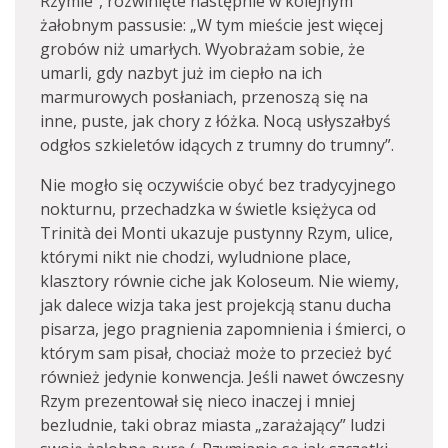
Rzymie”, rozwinięte następnie w kolejnym
żałobnym passusie: „W tym mieście jest więcej
grobów niż umarłych. Wyobrażam sobie, że
umarli, gdy nazbyt już im ciepło na ich
marmurowych posłaniach, przenoszą się na
inne, puste, jak chory z łóżka. Nocą usłyszałbyś
odgłos szkieletów idących z trumny do trumny”.
Nie mogło się oczywiście obyć bez tradycyjnego
nokturnu, przechadzka w świetle księżyca od
Trinità dei Monti ukazuje pustynny Rzym, ulice,
którymi nikt nie chodzi, wyludnione place,
klasztory równie ciche jak Koloseum. Nie wiemy,
jak dalece wizja taka jest projekcją stanu ducha
pisarza, jego pragnienia zapomnienia i śmierci, o
którym sam pisał, chociaż może to przecież być
również jedynie konwencja. Jeśli nawet ówczesny
Rzym prezentował się nieco inaczej i mniej
bezludnie, taki obraz miasta „zarażający” ludzi