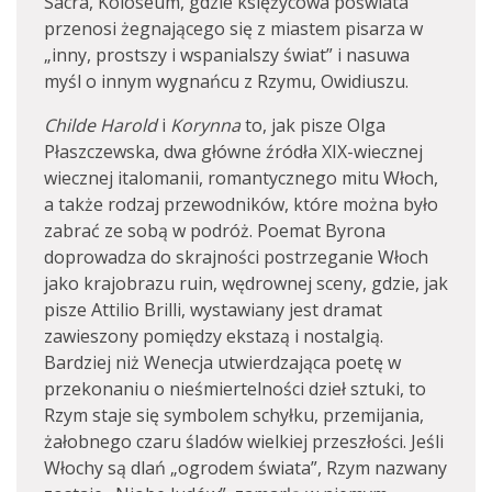
Sacra, Koloseum, gdzie księżycowa poświata
przenosi żegnającego się z miastem pisarza w
„inny, prostszy i wspanialszy świat” i nasuwa
myśl o innym wygnańcu z Rzymu, Owidiuszu.
Childe
Harold
i
Korynna
to, jak pisze Olga
Płaszczewska, dwa główne źródła XIX-wiecznej
wiecznej italomanii, romantycznego mitu Włoch,
a także rodzaj przewodników, które można było
zabrać ze sobą w podróż. Poemat Byrona
doprowadza do skrajności postrzeganie Włoch
jako krajobrazu ruin, wędrownej sceny, gdzie, jak
pisze Attilio Brilli, wystawiany jest dramat
zawieszony pomiędzy ekstazą i nostalgią.
Bardziej niż Wenecja utwierdzająca poetę w
przekonaniu o nieśmiertelności dzieł sztuki, to
Rzym staje się symbolem schyłku, przemijania,
żałobnego czaru śladów wielkiej przeszłości. Jeśli
Włochy są dlań „ogrodem świata”, Rzym nazwany