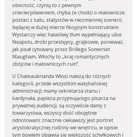
obecność, czynią to z pewnym
zniecierpliwieniem, chyba że chodzi o malownicze
postaci z ludu, statystów w niezmiennej scenerii,
będącej w dużej mierze fikcyjnym konstruktem.
Wystarczy więc hałaśliwy tłum wypełniający ulice
Neapolu, drobi przestępcy, grajkowie, ponieważ,
jak pisał cytowany przez Brillego Somerset
Maugham, Włochy to „kraj romantycznych
zbójców i malowniczych ruin”.
U Chateaubrianda Włosi należą do różnych
kategorii, przede wszystkim watykańskiej
administracji; mamy sekretarza stanu i
kardynała, papieża przyjmującego pisarza na
prywatnej audiencji, są oczywiście damy z
towarzystwa, wszyscy dość obojętnie
odnotowani; znacznie ciekawszy jest portret
arystokratycznej rodziny we wnętrzu, w opisie
tym bowiem objawia się większość schyłkowych i