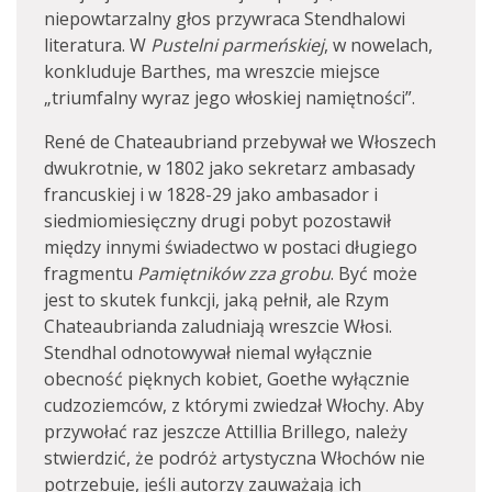
niepowtarzalny głos przywraca Stendhalowi
literatura. W
Pustelni
parmeńskiej
, w nowelach,
konkluduje Barthes, ma wreszcie miejsce
„triumfalny wyraz jego włoskiej namiętności”.
René de Chateaubriand przebywał we Włoszech
dwukrotnie, w 1802 jako sekretarz ambasady
francuskiej i w 1828-29 jako ambasador i
siedmiomiesięczny drugi pobyt pozostawił
między innymi świadectwo w postaci długiego
fragmentu
Pamiętników
zza
grobu
. Być może
jest to skutek funkcji, jaką pełnił, ale Rzym
Chateaubrianda zaludniają wreszcie Włosi.
Stendhal odnotowywał niemal wyłącznie
obecność pięknych kobiet, Goethe wyłącznie
cudzoziemców, z którymi zwiedzał Włochy. Aby
przywołać raz jeszcze Attillia Brillego, należy
stwierdzić, że podróż artystyczna Włochów nie
potrzebuje, jeśli autorzy zauważają ich