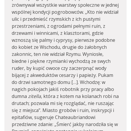
zrównywał wszystkie warstwy społeczne w jednej
wspólnej kondycji pogrobowców. „Kto nie widział
ulic i przedmieść rzymskich z ich pustymi
przestrzeniami, z ogrodami pełnymi ruin, z
drzewami i winnicami, z klasztorami, gdzie
wznoszą się palmy i cyprysy, pierwsze podobne
do kobiet ze Wschodu, drugie do żałobnych
zakonnic, ten nie widział Rzymu. Wyniosłe,
biedne i piękne rzymianki wychodzą ze swych
ruder, by kupić owoce czy zaczerpnąć wody
bijącej z akweduktów cesarzy i papieży. Pukam
do drzwi samotnego domu […]. Wchodzę: w
nagich pokojach jakiś robotnik przy pracy albo
dumna
zitella
, która z kotem na kolanach robi na
drutach; pozwala mi się rozglądać, nie ruszając
się z miejsca”. Miasto grobów i ruin, inskrypcji i
epitafiów, sugeruje Chateaubriandowi
przedziwne zdanie: „Śmierć jakby narodziła się w