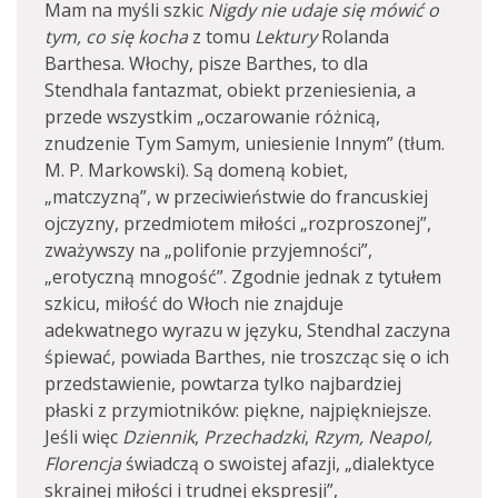
Mam na myśli szkic
Nigdy nie udaje się mówić o
tym, co się kocha
z tomu
Lektury
Rolanda
Barthesa. Włochy, pisze Barthes, to dla
Stendhala fantazmat, obiekt przeniesienia, a
przede wszystkim „oczarowanie różnicą,
znudzenie Tym Samym, uniesienie Innym” (tłum.
M. P. Markowski). Są domeną kobiet,
„matczyzną”, w przeciwieństwie do francuskiej
ojczyzny, przedmiotem miłości „rozproszonej”,
zważywszy na „polifonie przyjemności”,
„erotyczną mnogość”. Zgodnie jednak z tytułem
szkicu, miłość do Włoch nie znajduje
adekwatnego wyrazu w języku, Stendhal zaczyna
śpiewać, powiada Barthes, nie troszcząc się o ich
przedstawienie, powtarza tylko najbardziej
płaski z przymiotników: piękne, najpiękniejsze.
Jeśli więc
Dziennik
,
Przechadzki
,
Rzym, Neapol,
Florencja
świadczą o swoistej afazji, „dialektyce
skrajnej miłości i trudnej ekspresji”,