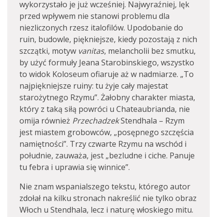
wykorzystało je już wcześniej. Najwyraźniej, lęk
przed wpływem nie stanowi problemu dla
niezliczonych rzesz italofilów. Upodobanie do
ruin, budowle, piękniejsze, kiedy pozostają z nich
szczątki, motyw
vanitas
, melancholii bez smutku,
by użyć formuły Jeana Starobinskiego, wszystko
to widok Koloseum ofiaruje aż w nadmiarze. „To
najpiękniejsze ruiny: tu żyje cały majestat
starożytnego Rzymu”. Żałobny charakter miasta,
który z taką siłą powróci u Chateaubrianda, nie
omija również
Przechadzek
Stendhala – Rzym
jest miastem grobowców, „posępnego szczęścia
namiętności”. Trzy czwarte Rzymu na wschód i
południe, zauważa, jest „bezludne i ciche. Panuje
tu febra i uprawia się winnice”.
Nie znam wspanialszego tekstu, którego autor
zdołał na kilku stronach nakreślić nie tylko obraz
Włoch u Stendhala, lecz i naturę włoskiego mitu.