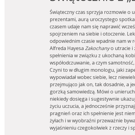
Świąteczny czas sprzyja rozmowie o u
prezentami, aurą uroczystego spotka
czasem udaje nam się naprawić wcze
spojrzeniem na siebie i otoczenie. L
odpowiednim czasie wpadnie nam w ręc
Alfreda Hayesa
Zakochany
o utracie 
spełnienia w związku z ukochaną kobie
współodczuwanie, a czym samotność, 
Czyni to w długim monologu, jaki zap
wypowiadał wobec siebie, lecz niewielu
przejmująco jak on, tak dosadnie, a je
gorzką samowiedzą. Mówi o unieruch
niekiedy dosięga i sugestywnie ukazuj
życiu uczucia, a jednocześnie przyzn
pragnień oraz ich spełnienie jest nie
żyłach i w wyobraźni przeważnie bywa
wyjaśnieniu czegokolwiek z rzeczy i 