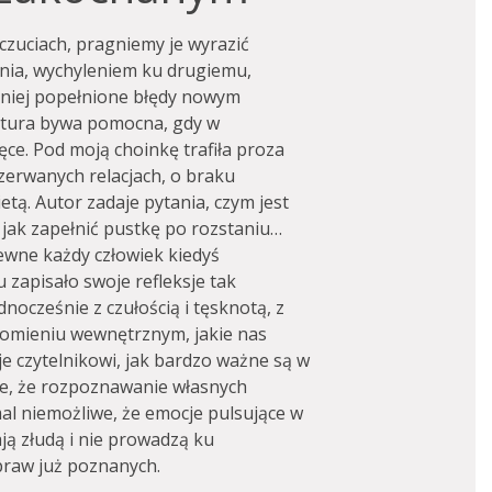
czuciach, pragniemy je wyrazić
nia, wychyleniem ku drugiemu,
śniej popełnione błędy nowym
ektura bywa pomocna, gdy w
e. Pod moją choinkę trafiła proza
i zerwanych relacjach, o braku
tą. Autor zadaje pytania, czym jest
jak zapełnić pustkę po rozstaniu…
ewne każdy człowiek kiedyś
 zapisało swoje refleksje tak
dnocześnie z czułością i tęsknotą, z
omieniu wewnętrznym, jakie nas
e czytelnikowi, jak bardzo ważne są w
aje, że rozpoznawanie własnych
mal niemożliwe, że emocje pulsujące w
ją złudą i nie prowadzą ku
spraw już poznanych.