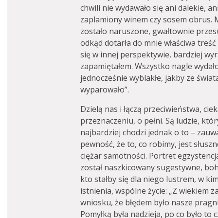
chwili nie wydawało się ani dalekie, a
zaplamiony winem czy sosem obrus. M
zostało naruszone, gwałtownie przesun
odkąd dotarła do mnie właściwa treść
się w innej perspektywie, bardziej wyr
zapamiętałem. Wszystko nagle wydało 
jednocześnie wyblakłe, jakby ze świa
wyparowało”.
Dzielą nas i łączą przeciwieństwa, c
przeznaczeniu, o pełni. Są ludzie, kt
najbardziej chodzi jednak o to – zau
pewność, że to, co robimy, jest słuszn
ciężar samotności. Portret egzystenc
został naszkicowany sugestywne, boha
kto stałby się dla niego lustrem, w ki
istnienia, wspólne życie: „Z wiekiem
wniosku, że błędem było nasze pragnie
Pomyłką była nadzieja, po co było to 