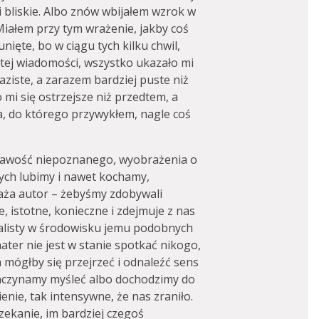
ni bliskie. Albo znów wbijałem wzrok w
iałem przy tym wrażenie, jakby coś
ięte, bo w ciągu tych kilku chwil,
 tej wiadomości, wszystko ukazało mi
aziste, a zarazem bardziej puste niż
mi się ostrzejsze niż przedtem, a
ta, do którego przywykłem, nagle coś
iekawość niepoznanego, wyobrażenia o
órych lubimy i nawet kochamy,
waża autor – żebyśmy zdobywali
e, istotne, konieczne i zdejmuje z nas
jalisty w środowisku jemu podobnych
ter nie jest w stanie spotkać nikogo,
m mógłby się przejrzeć i odnaleźć sens
 zaczynamy myśleć albo dochodzimy do
nie, tak intensywne, że nas zraniło.
czekanie, im bardziej czegoś