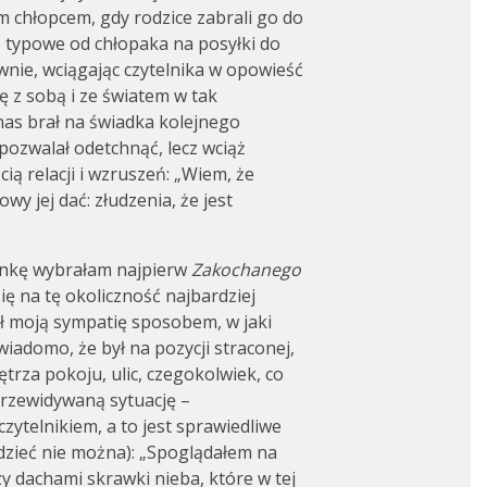
im chłopcem, gdy rodzice zabrali go do
 typowe od chłopaka na posyłki do
wnie, wciągając czytelnika w opowieść
 z sobą i ze światem w tak
nas brał na świadka kolejnego
 pozwalał odetchnąć, lecz wciąż
ią relacji i wzruszeń: „Wiem, że
y jej dać: złudzenia, że jest
inkę wybrałam najpierw
Zakochanego
ię na tę okoliczność najbardziej
ł moją sympatię sposobem, w jaki
wiadomo, że był na pozycji straconej,
ętrza pokoju, ulic, czegokolwiek, co
rzewidywaną sytuację –
czytelnikiem, a to jest sprawiedliwe
dzieć nie można): „Spoglądałem na
zy dachami skrawki nieba, które w tej