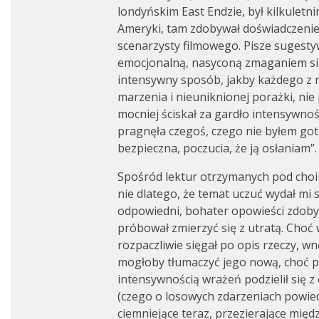
londyńskim East Endzie, był kilkuletn
Ameryki, tam zdobywał doświadczenie
scenarzysty filmowego. Pisze sugesty
emocjonalną, nasyconą zmaganiem się
intensywny sposób, jakby każdego z 
marzenia i nieuniknionej porażki, nie
mocniej ściskał za gardło intensywnośc
pragnęła czegoś, czego nie byłem gotow
bezpieczna, poczucia, że ją osłaniam”.
Spośród lektur otrzymanych pod cho
nie dlatego, że temat uczuć wydał mi s
odpowiedni, bohater opowieści zdoby
próbował zmierzyć się z utratą. Choć 
rozpaczliwie sięgał po opis rzeczy, wn
mogłoby tłumaczyć jego nową, choć p
intensywnością wrażeń podzielił się z 
(czego o losowych zdarzeniach powie
ciemniejące teraz, przezierające międ