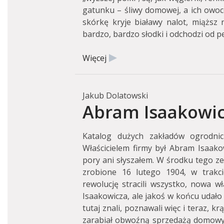
gatunku – śliwy domowej, a ich owoce
skórkę kryje białawy nalot, miąższ 
bardzo, bardzo słodki i odchodzi od pe
Więcej
Jakub Dolatowski
Abram Isaakowic
Katalog dużych zakładów ogrodnic
Właścicielem firmy był Abram Isaako
pory ani słyszałem. W środku tego zes
zrobione 16 lutego 1904, w trakci
rewolucję stracili wszystko, nowa 
Isaakowicza, ale jakoś w końcu udał
tutaj znali, poznawali więc i teraz, k
zarabiał obwoźną sprzedażą domowyc