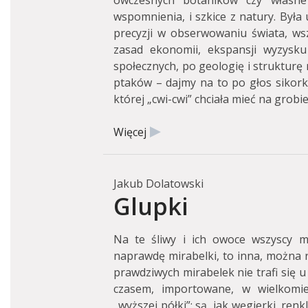
ówczesnych botaników czy własne 
wspomnienia, i szkice z natury. Była
precyzji w obserwowaniu świata, wsz
zasad ekonomii, ekspansji wyzysku 
społecznych, po geologię i strukturę
ptaków – dajmy na to po głos sikorki
której „cwi-cwi” chciała mieć na grobie
Więcej
Jakub Dolatowski
Glupki
Na te śliwy i ich owoce wszyscy m
naprawdę mirabelki, to inna, można r
prawdziwych mirabelek nie trafi się u
czasem, importowane, w wielkomiej
„wyższej półki”; są, jak węgierki, ren