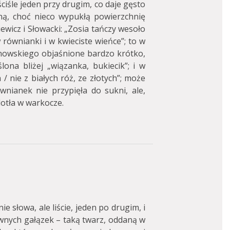
ciśle jeden przy drugim, co daje gęsto
ną, choć nieco wypukłą powierzchnię
iewicz i Słowacki: „Zosia tańczy wesoło
 równianki i w kwieciste wieńce”; to w
anowskiego objaśnione bardzo krótko,
lona bliżej „wiązanka, bukiecik”; i w
/ nie z białych róż, ze złotych”; może
wnianek nie przypięła do sukni, ale,
lotła w warkocze.
e słowa, ale liście, jeden po drugim, i
wnych gałązek – taką twarz, oddaną w