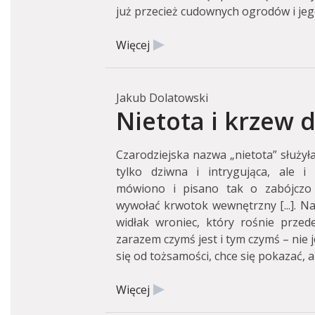
już przecież cudownych ogrodów i jego
Więcej
Jakub Dolatowski
Nietota i krzew 
Czarodziejska nazwa „nietota” służyła 
tylko dziwna i intrygująca, ale i
mówiono i pisano tak o zabójczo tr
wywołać krwotok wewnętrzny [...]. Na
widłak wroniec, który rośnie przede
zarazem czymś jest i tym czymś – nie je
się od tożsamości, chce się pokazać, a
Więcej