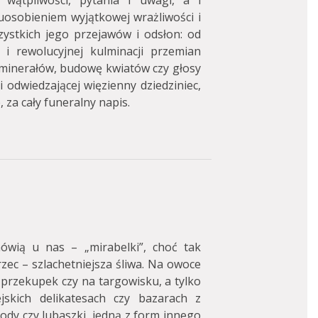
wątpliwości, pytania i uwagi, a i
 uosobieniem wyjątkowej wrażliwości i
ystkich jego przejawów i odsłon: od
i rewolucyjnej kulminacji przemian
 minerałów, budowę kwiatów czy głosy
 odwiedzającej więzienny dziedziniec,
, za cały funeralny napis.
ówią u nas – „mirabelki”, choć tak
zec – szlachetniejsza śliwa. Na owoce
 przekupek czy na targowisku, a tylko
skich delikatesach czy bazarach z
klody czy lubaszki, jedną z form innego