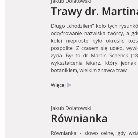
Jakub Dolatowski
Trawy dr. Marti
Długo „chodziłem” koło tych rysunkó
odcyfrowanie nazwiska twórcy, a gd
kolei nieproste było określić to
pospolite. Z czasem się udało, wywi
życia. Był to dr Martin Schenck (18
wykształcenia lekarz, który jedna
botanikiem, wielkim znawcą traw.
Więcej
Jakub Dolatowski
Równianka
Równianka - słowo celne, gdy wzi