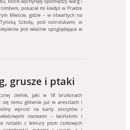
bu, które wychynęły spomiędzy warg i
 nimbem, pokazał mi kiedyś w Pradze
rym Mieście, gdzie – w otwartych na
Tyńską Szkołą, pod ostrołukami, w
epienia jest właśnie spoglądająca w
 grusze i ptaki
nej zielnik, jaki w 18 brulionach
 się temu głównie już w aresztach i
ośliny wprost na karty zeszytów i
 właściwymi nazwami – łacińskimi i
te notatki z lektury pism czołowych