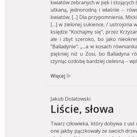
kwiatów zebranych w pęk i stojących ś
utkaną, jednorodną i właśnie – rów
kwiatów. [...] Dla przypomnienia, Mick
[…] w zielonej sukience, / ustrojona w
księdze "Kochajmy się", przez Krzyż
ale i zbyt szeroko, bo jako nieokreś
"Balladynie": „…a w kosach równianka 
piękniej niż u Zosi, bo Balladyna ró
czyniąc ozdobę bardziej cielesną – wp
Więcej
Jakub Dolatowski
Liście, słowa
Twarz człowieka, który dobywa z ust ni
one jakby pączkowały ze swoich drze