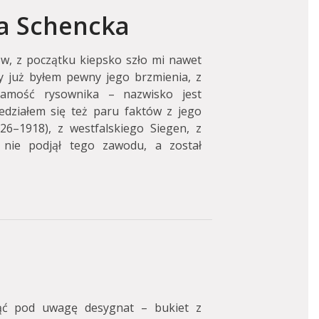
na Schencka
w, z początku kiepsko szło mi nawet
y już byłem pewny jego brzmienia, z
żsamość rysownika – nazwisko jest
edziałem się też paru faktów z jego
26–1918), z westfalskiego Siegen, z
k nie podjął tego zawodu, a został
ąć pod uwagę desygnat – bukiet z