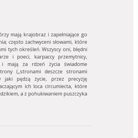
órzy mają krajobraz i zapełniające go
ienia; często zachwyceni słowami, które
i tych określeń. Wszyscy oni, błędni
rze i poeci, karpaccy przemytnicy,
li i mają za rdzeń życia świadome
trony („stronami deszcze stronami
jaki pędzą życie, przez precyzję
czającym ich loca circumiecta, które
rudzikiem, a z pohukiwaniem puszczyka