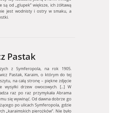
 są od „glupek” większe, ich żółtawą
nie jest wodnisty i ostry w smaku, a
stki.
z Pastak
zych z Symferopola, na rok 1905.
wicz Pastak, Karaim, o którym do tej
zytu, na całą stronę – piękne zdjęcie
e wysyłki drzew owocowych. [...] W
władza raz po raz przymykała Abrama
o mu się wywinąć. Od dawna dobrze go
rążącego po ulicach Symferopola, gdzie
h „karaimskich pierożków”. Nie było