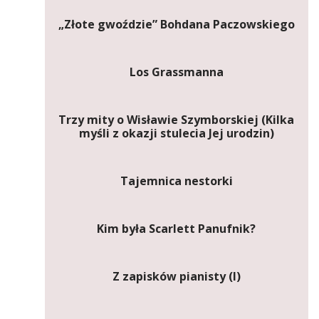
„Złote gwoździe” Bohdana Paczowskiego
Los Grassmanna
Trzy mity o Wisławie Szymborskiej (Kilka
myśli z okazji stulecia Jej urodzin)
Tajemnica nestorki
Kim była Scarlett Panufnik?
Z zapisków pianisty (I)