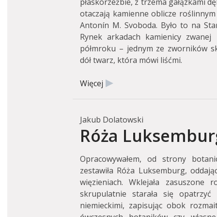
płaskorzeźbie, z trzema gałązkami dę
otaczają kamienne oblicze roślinnym
Antonín M. Svoboda. Było to na Sta
Rynek arkadach kamienicy zwanej 
półmroku – jednym ze zworników skl
dół twarz, która mówi liśćmi.
Więcej
Jakub Dolatowski
Róża Luksemburg,
Opracowywałem, od strony botanicz
zestawiła Róża Luksemburg, oddając
więzieniach. Wklejała zasuszone r
skrupulatnie starała się opatrzyć
niemieckimi, zapisując obok rozmai