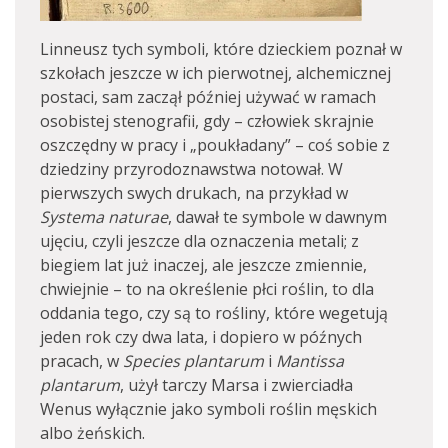
Linneusz tych symboli, które dzieckiem poznał w
szkołach jeszcze w ich pierwotnej, alchemicznej
postaci, sam zaczął później używać w ramach
osobistej stenografii, gdy – człowiek skrajnie
oszczędny w pracy i „poukładany” – coś sobie z
dziedziny przyrodoznawstwa notował. W
pierwszych swych drukach, na przykład w
Systema naturae
, dawał te symbole w dawnym
ujęciu, czyli jeszcze dla oznaczenia metali; z
biegiem lat już inaczej, ale jeszcze zmiennie,
chwiejnie – to na określenie płci roślin, to dla
oddania tego, czy są to rośliny, które wegetują
jeden rok czy dwa lata, i dopiero w późnych
pracach, w
Species plantarum
i
Mantissa
plantarum
, użył tarczy Marsa i zwierciadła
Wenus wyłącznie jako symboli roślin męskich
albo żeńskich.