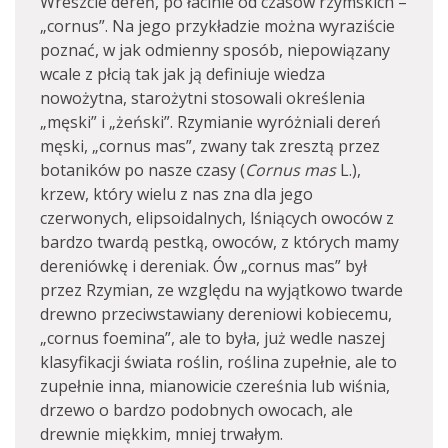
Wreszcie dereń, po łacinie od czasów rzymskich –
„cornus”. Na jego przykładzie można wyraziście
poznać, w jak odmienny sposób, niepowiązany
wcale z płcią tak jak ją definiuje wiedza
nowożytna, starożytni stosowali określenia
„męski” i „żeński”. Rzymianie wyróżniali dereń
męski, „cornus mas”, zwany tak zresztą przez
botaników po nasze czasy (
Cornus mas
L.),
krzew, który wielu z nas zna dla jego
czerwonych, elipsoidalnych, lśniących owoców z
bardzo twardą pestką, owoców, z których mamy
dereniówkę i dereniak. Ów „cornus mas” był
przez Rzymian, ze względu na wyjątkowo twarde
drewno przeciwstawiany dereniowi kobiecemu,
„cornus foemina”, ale to była, już wedle naszej
klasyfikacji świata roślin, roślina zupełnie, ale to
zupełnie inna, mianowicie czereśnia lub wiśnia,
drzewo o bardzo podobnych owocach, ale
drewnie miękkim, mniej trwałym.