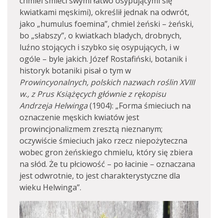
chmiel śmieci swymi łatwo osypującymi się
kwiatkami męskimi), określił jednak na odwrót,
jako „humulus foemina”, chmiel żeński – żeński,
bo „słabszy”, o kwiatkach bladych, drobnych,
luźno stojących i szybko się osypujących, i w
ogóle – byle jakich. Józef Rostafiński, botanik i
historyk botaniki pisał o tym w
Prowincyonalnych, polskich nazwach roślin XVIII
w., z Prus Książęcych głównie z rękopisu
Andrzeja Helwinga
(1904): „Forma śmieciuch na
oznaczenie męskich kwiatów jest
prowincjonalizmem zresztą nieznanym;
oczywiście śmieciuch jako rzecz niepożyteczna
wobec gron żeńskiego chmielu, który się zbiera
na słód. Że tu płciowość – po łacinie – oznaczana
jest odwrotnie, to jest charakterystyczne dla
wieku Helwinga”.