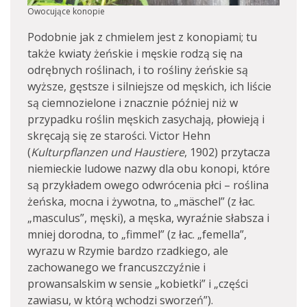
Owocujące konopie
Podobnie jak z chmielem jest z konopiami; tu
także kwiaty żeńskie i męskie rodzą się na
odrębnych roślinach, i to rośliny żeńskie są
wyższe, gęstsze i silniejsze od męskich, ich liście
są ciemnozielone i znacznie później niż w
przypadku roślin męskich zasychają, płowieją i
skręcają się ze starości. Victor Hehn
(
Kulturpflanzen und Haustiere
, 1902) przytacza
niemieckie ludowe nazwy dla obu konopi, które
są przykładem owego odwrócenia płci – roślina
żeńska, mocna i żywotna, to „mäschel” (z łac.
„masculus”, męski), a męska, wyraźnie słabsza i
mniej dorodna, to „fimmel” (z łac. „femella”,
wyrazu w Rzymie bardzo rzadkiego, ale
zachowanego we francuszczyźnie i
prowansalskim w sensie „kobietki” i „części
zawiasu, w którą wchodzi sworzeń”).