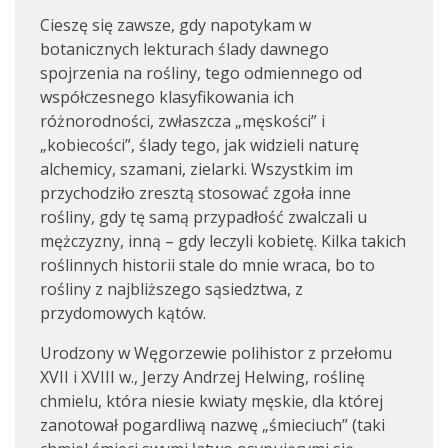
Cieszę się zawsze, gdy napotykam w
botanicznych lekturach ślady dawnego
spojrzenia na rośliny, tego odmiennego od
współczesnego klasyfikowania ich
różnorodności, zwłaszcza „męskości” i
„kobiecości”, ślady tego, jak widzieli naturę
alchemicy, szamani, zielarki. Wszystkim im
przychodziło zresztą stosować zgoła inne
rośliny, gdy tę samą przypadłość zwalczali u
mężczyzny, inną – gdy leczyli kobietę. Kilka takich
roślinnych historii stale do mnie wraca, bo to
rośliny z najbliższego sąsiedztwa, z
przydomowych kątów.
Urodzony w Węgorzewie polihistor z przełomu
XVII i XVIII w., Jerzy Andrzej Helwing, roślinę
chmielu, która niesie kwiaty męskie, dla której
zanotował pogardliwą nazwę „śmieciuch” (taki