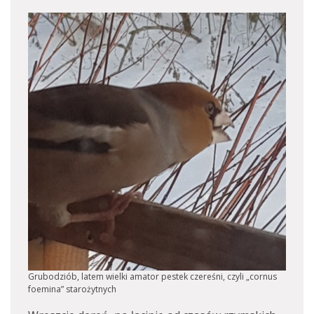
Grubodziób, latem wielki amator pestek czereśni, czyli „cornus
foemina” starożytnych