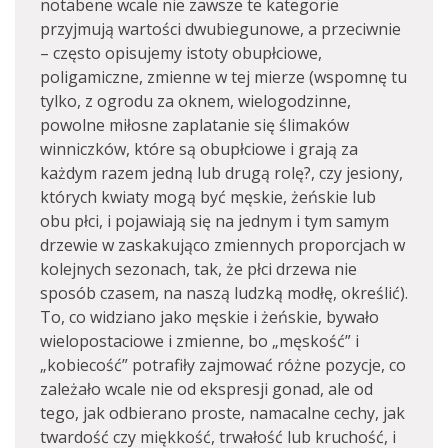
notabene wcale nie zawsze te kategorie
przyjmują wartości dwubiegunowe, a przeciwnie
– często opisujemy istoty obupłciowe,
poligamiczne, zmienne w tej mierze (wspomnę tu
tylko, z ogrodu za oknem, wielogodzinne,
powolne miłosne zaplatanie się ślimaków
winniczków, które są obupłciowe i grają za
każdym razem jedną lub drugą rolę?, czy jesiony,
których kwiaty mogą być męskie, żeńskie lub
obu płci, i pojawiają się na jednym i tym samym
drzewie w zaskakująco zmiennych proporcjach w
kolejnych sezonach, tak, że płci drzewa nie
sposób czasem, na naszą ludzką modłę, określić).
To, co widziano jako męskie i żeńskie, bywało
wielopostaciowe i zmienne, bo „męskość” i
„kobiecość” potrafiły zajmować różne pozycje, co
zależało wcale nie od ekspresji gonad, ale od
tego, jak odbierano proste, namacalne cechy, jak
twardość czy miękkość, trwałość lub kruchość, i