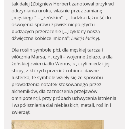
tak dalej (Zbigniew Herbert zanotował przykład
odczyniania uroku, właśnie przez zamianę
„męskiego” – „żeńskim”: „…ludzka dążność do
oswojenia spraw i zjawisk niepojętych i
budzących przerażenie […] cyklony noszą
dźwięczne kobiece imiona”;
Lekcja łaciny
).
Dla roślin symbole płci, dla męskiej tarcza i
włócznia Marsa, ♂, czyli – wojenne żelazo, a dla
żeńskiej zwierciadło Wenus, ♀, czyli miedź i jej
stopy, z których przecież robiono dawne
lusterka, te symbole wzięły się ze sposobu
prowadzenia notatek stosowanego przez
alchemików, dla zaznaczenia przejawów
omnipotencji, przy próbach uchwycenia istnienia
i współistnienia ciał niebieskich, metali, roślin i
zwierząt.