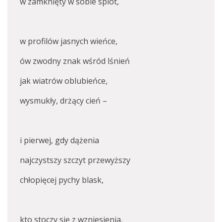
w zamknięty w sobie splot,
w profilów jasnych wieńce,
ów zwodny znak wśród lśnień
jak wiatrów oblubieńce,
wysmukły, drżący cień –
i pierwej, gdy dążenia
najczystszy szczyt przewyższy
chłopięcej pychy blask,
kto stoczy się z wzniesienia,