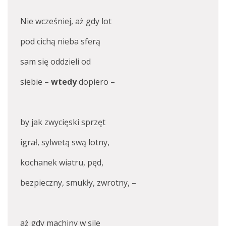
Nie wcześniej, aż gdy lot
pod cichą nieba sferą
sam się oddzieli od
siebie –
wtedy
dopiero –
by jak zwycięski sprzęt
igrał, sylwetą swą lotny,
kochanek wiatru, pęd,
bezpieczny, smukły, zwrotny, –
aż gdy machiny w sile