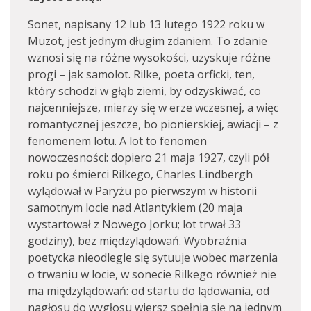
Sonet, napisany 12 lub 13 lutego 1922 roku w
Muzot, jest jednym długim zdaniem. To zdanie
wznosi się na różne wysokości, uzyskuje różne
progi – jak samolot. Rilke, poeta orficki, ten,
który schodzi w głąb ziemi, by odzyskiwać, co
najcenniejsze, mierzy się w erze wczesnej, a więc
romantycznej jeszcze, bo pionierskiej, awiacji – z
fenomenem lotu. A lot to fenomen
nowoczesności: dopiero 21 maja 1927, czyli pół
roku po śmierci Rilkego, Charles Lindbergh
wylądował w Paryżu po pierwszym w historii
samotnym locie nad Atlantykiem (20 maja
wystartował z Nowego Jorku; lot trwał 33
godziny), bez międzylądowań. Wyobraźnia
poetycka nieodlegle się sytuuje wobec marzenia
o trwaniu w locie, w sonecie Rilkego również nie
ma międzylądowań: od startu do lądowania, od
nagłosu do wygłosu wiersz spełnia się na jednym