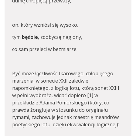
dumę chłopięcą przeważy,
on, który wzniósł się wysoko,
tym
będzie
, zdobyczą naglony,
co sam przeleci w bezmiarze.
Być może łączliwość Ikarowego, chłopięcego
marzenia, w sonecie XXII zaledwie
napomkniętego, z logiką lotu, którą sonet XXIII
w pełni wyobraża, widać dopiero [1] w
przekładzie Adama Pomorskiego (który, co
prawda żongluje w stosunku do oryginału
rymami, zachowuje jednak maestrię meandrów
poetyckiego lotu, dzięki ekwiwalencji logicznej):