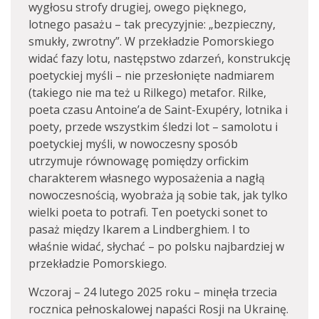
wygłosu strofy drugiej, owego pięknego,
lotnego pasażu – tak precyzyjnie: „bezpieczny,
smukły, zwrotny”. W przekładzie Pomorskiego
widać fazy lotu, następstwo zdarzeń, konstrukcję
poetyckiej myśli – nie przesłonięte nadmiarem
(takiego nie ma też u Rilkego) metafor. Rilke,
poeta czasu Antoine’a de Saint-Exupéry, lotnika i
poety, przede wszystkim śledzi lot – samolotu i
poetyckiej myśli, w nowoczesny sposób
utrzymuje równowagę pomiędzy orfickim
charakterem własnego wyposażenia a nagłą
nowoczesnością, wyobraża ją sobie tak, jak tylko
wielki poeta to potrafi. Ten poetycki sonet to
pasaż między Ikarem a Lindberghiem. I to
właśnie widać, słychać – po polsku najbardziej w
przekładzie Pomorskiego.
Wczoraj – 24 lutego 2025 roku – minęła trzecia
rocznica pełnoskalowej napaści Rosji na Ukrainę.