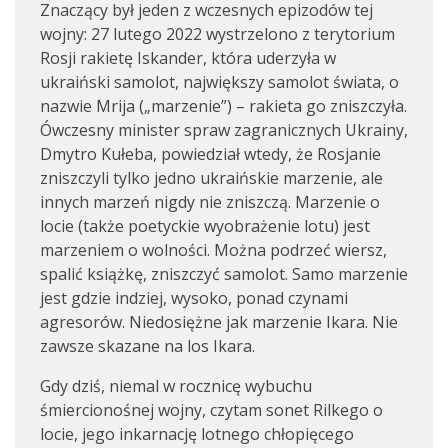
Znaczący był jeden z wczesnych epizodów tej
wojny: 27 lutego 2022 wystrzelono z terytorium
Rosji rakietę Iskander, która uderzyła w
ukraiński samolot, największy samolot świata, o
nazwie Mrija („marzenie”) – rakieta go zniszczyła.
Ówczesny minister spraw zagranicznych Ukrainy,
Dmytro Kułeba, powiedział wtedy, że Rosjanie
zniszczyli tylko jedno ukraińskie marzenie, ale
innych marzeń nigdy nie zniszczą. Marzenie o
locie (także poetyckie wyobrażenie lotu) jest
marzeniem o wolności. Można podrzeć wiersz,
spalić książkę, zniszczyć samolot. Samo marzenie
jest gdzie indziej, wysoko, ponad czynami
agresorów. Niedosiężne jak marzenie Ikara. Nie
zawsze skazane na los Ikara.
Gdy dziś, niemal w rocznicę wybuchu
śmiercionośnej wojny, czytam sonet Rilkego o
locie, jego inkarnację lotnego chłopięcego