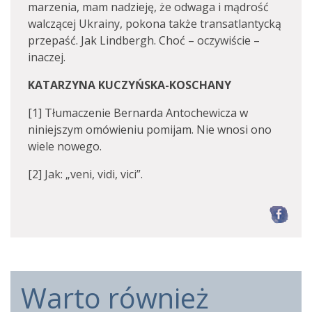
marzenia, mam nadzieję, że odwaga i mądrość
walczącej Ukrainy, pokona także transatlantycką
przepaść. Jak Lindbergh. Choć – oczywiście –
inaczej.
KATARZYNA KUCZYŃSKA-KOSCHANY
[1] Tłumaczenie Bernarda Antochewicza w
niniejszym omówieniu pomijam. Nie wnosi ono
wiele nowego.
[2] Jak: „veni, vidi, vici”.
F
Warto również