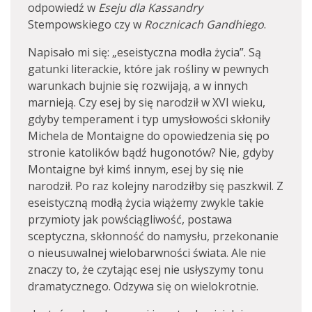
odpowiedź w
Eseju dla Kassandry
Stempowskiego czy w
Rocznicach Gandhiego
.
Napisało mi się: „eseistyczna modła życia”. Są
gatunki literackie, które jak rośliny w pewnych
warunkach bujnie się rozwijają, a w innych
marnieją. Czy esej by się narodził w XVI wieku,
gdyby temperament i typ umysłowości skłoniły
Michela de Montaigne do opowiedzenia się po
stronie katolików bądź hugonotów? Nie, gdyby
Montaigne był kimś innym, esej by się nie
narodził. Po raz kolejny narodziłby się paszkwil. Z
eseistyczną modłą życia wiążemy zwykle takie
przymioty jak powściągliwość, postawa
sceptyczna, skłonność do namysłu, przekonanie
o nieusuwalnej wielobarwności świata. Ale nie
znaczy to, że czytając esej nie usłyszymy tonu
dramatycznego. Odzywa się on wielokrotnie.