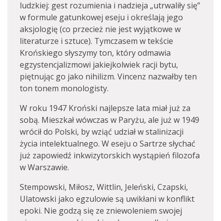
ludzkiej: gest rozumienia i nadzieja „utrwaliły się”
w formule gatunkowej eseju i określają jego
aksjologię (co przecież nie jest wyjątkowe w
literaturze i sztuce). Tymczasem w tekście
Krońskiego słyszymy ton, który odmawia
egzystencjalizmowi jakiejkolwiek racji bytu,
piętnując go jako nihilizm. Vincenz nazwałby ten
ton tonem monologisty.
W roku 1947 Kroński najlepsze lata miał już za
sobą. Mieszkał wówczas w Paryżu, ale już w 1949
wrócił do Polski, by wziąć udział w stalinizacji
życia intelektualnego. W eseju o Sartrze słychać
już zapowiedź inkwizytorskich wystąpień filozofa
w Warszawie.
Stempowski, Miłosz, Wittlin, Jeleński, Czapski,
Ulatowski jako egzulowie są uwikłani w konflikt
epoki. Nie godzą się ze zniewoleniem swojej