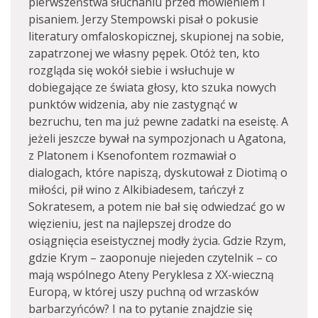
pierwszeństwa słuchaniu przed mówieniem i
pisaniem. Jerzy Stempowski pisał o pokusie
literatury omfaloskopicznej, skupionej na sobie,
zapatrzonej we własny pępek. Otóż ten, kto
rozgląda się wokół siebie i wsłuchuje w
dobiegające ze świata głosy, kto szuka nowych
punktów widzenia, aby nie zastygnąć w
bezruchu, ten ma już pewne zadatki na eseistę. A
jeżeli jeszcze bywał na sympozjonach u Agatona,
z Platonem i Ksenofontem rozmawiał o
dialogach, które napiszą, dyskutował z Diotimą o
miłości, pił wino z Alkibiadesem, tańczył z
Sokratesem, a potem nie bał się odwiedzać go w
więzieniu, jest na najlepszej drodze do
osiągnięcia eseistycznej modły życia. Gdzie Rzym,
gdzie Krym – zaoponuje niejeden czytelnik – co
mają wspólnego Ateny Peryklesa z XX-wieczną
Europą, w której uszy puchną od wrzasków
barbarzyńców? I na to pytanie znajdzie się