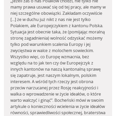
„Jeżeli zaś o nas Polaków chodzi, nie tylko nie
mamy prawa usuwać się od tej pracy, ale mamy w
niej szczególne obowiązki. Zakładam oczywiście
[…] że w duchu już nikt z nas nie jest tylko
Polakiem, ale Europejczykiem z kantonu Polska.
Sytuacja jest obecnie taka, że (pomijając moralną
stronę zagadnienia) wolność odzyskać możemy
tylko pod warunkiem scalenia Europy i jej
zwycięstwa w walce z molochem sowieckim.
Wszystko więc, co Europę wzmacnia, bez
względu na to jak ten czy ów Europejczyk z
innych kantonów na naszą kantonalną sprawę
się zapatruje, jest naszym lokalnym, polskim
interesem. A wśród tych rzeczy jest obrona
przeciw narzucanej przez Rosję reakcyjności i
walka o wprowadzenie w życie ideałów, o które
warto walczyć i ginąć”. Bocheński mówi w swoim
artykule o konieczności wcielenia w życie ideałów
równości, sprawiedliwości społecznej, braterstwa