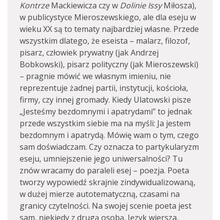
Kontrze
Mackiewicza czy w
Dolinie Issy
Miłosza),
w publicystyce Mieroszewskiego, ale dla eseju w
wieku XX są to tematy najbardziej własne. Przede
wszystkim dlatego, że eseista – malarz, filozof,
pisarz, człowiek prywatny (jak Andrzej
Bobkowski), pisarz polityczny (jak Mieroszewski)
– pragnie mówić we własnym imieniu, nie
reprezentuje żadnej partii, instytucji, kościoła,
firmy, czy innej gromady. Kiedy Ulatowski pisze
„Jesteśmy bezdomnymi i apatrydami” to jednak
przede wszystkim siebie ma na myśli: Ja jestem
bezdomnym i apatrydą. Mówię wam o tym, czego
sam doświadczam. Czy oznacza to partykularyzm
eseju, umniejszenie jego uniwersalności? Tu
znów wracamy do paraleli esej – poezja. Poeta
tworzy wypowiedź skrajnie zindywidualizowaną,
w dużej mierze autotematyczną, czasami na
granicy czytelności. Na swojej scenie poeta jest
sam, niekiedy z drugą osobą. Język wiersza,