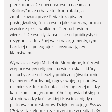
przekonania, że obecność eseju na łamach
„Kultury” miała charakter kontrataku, a
zmobilizowani przez Redaktora pisarze
posługiwali się formą eseju jak skuteczną bronią
w walce z przeciwnikiem… Trzeba bowiem
wiedzieć, że esej dystansuje się od publicystyki,
rezygnuje z doraźnej walki na argumenty, tym
bardziej nie posługuje się insynuacją czy
kłamstwem.
Wynalazca eseju Michel de Montaigne, który żył
w epoce wojny religijnej na wielką skalę, który
nie uchylał się od służby publicznej (dwukrotnie
był merem Bordeaux), nigdy swojego pisarstwa
nie mieszał do konfrontacji ideologicznej między
katolikami i hugenotami. Choć opowiadał się po
stronie władzy królewskiej i Kościoła, nigdy nie
piętnował protestantów. Dzięki temu jego
Essais
(
Próby
), tak głęboko zakorzenione w realiach XVI