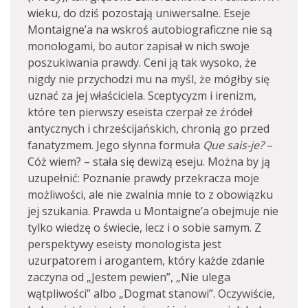
wieku, do dziś pozostają uniwersalne. Eseje
Montaigne’a na wskroś autobiograficzne nie są
monologami, bo autor zapisał w nich swoje
poszukiwania prawdy. Ceni ją tak wysoko, że
nigdy nie przychodzi mu na myśl, że mógłby się
uznać za jej właściciela. Sceptycyzm i irenizm,
które ten pierwszy eseista czerpał ze źródeł
antycznych i chrześcijańskich, chronią go przed
fanatyzmem. Jego słynna formuła
Que sais-je?
–
Cóż wiem? – stała się dewizą eseju. Można by ją
uzupełnić: Poznanie prawdy przekracza moje
możliwości, ale nie zwalnia mnie to z obowiązku
jej szukania. Prawda u Montaigne’a obejmuje nie
tylko wiedzę o świecie, lecz i o sobie samym. Z
perspektywy eseisty monologista jest
uzurpatorem i arogantem, który każde zdanie
zaczyna od „Jestem pewien”, „Nie ulega
wątpliwości” albo „Dogmat stanowi”. Oczywiście,