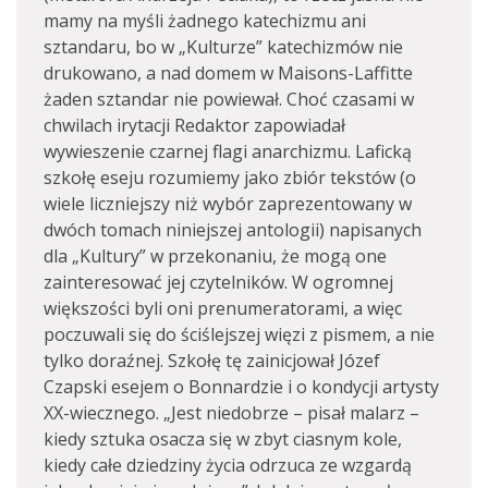
mamy na myśli żadnego katechizmu ani
sztandaru, bo w „Kulturze” katechizmów nie
drukowano, a nad domem w Maisons-Laffitte
żaden sztandar nie powiewał. Choć czasami w
chwilach irytacji Redaktor zapowiadał
wywieszenie czarnej flagi anarchizmu. Laficką
szkołę eseju rozumiemy jako zbiór tekstów (o
wiele liczniejszy niż wybór zaprezentowany w
dwóch tomach niniejszej antologii) napisanych
dla „Kultury” w przekonaniu, że mogą one
zainteresować jej czytelników. W ogromnej
większości byli oni prenumeratorami, a więc
poczuwali się do ściślejszej więzi z pismem, a nie
tylko doraźnej. Szkołę tę zainicjował Józef
Czapski esejem o Bonnardzie i o kondycji artysty
XX-wiecznego. „Jest niedobrze – pisał malarz –
kiedy sztuka osacza się w zbyt ciasnym kole,
kiedy całe dziedziny życia odrzuca ze wzgardą