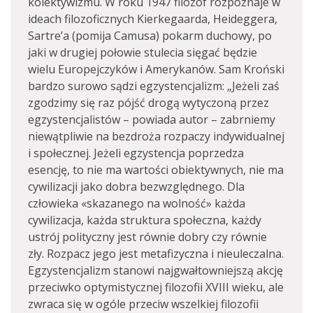
kolektywizmu. W roku 1947 filozof rozpoznaje w
ideach filozoficznych Kierkegaarda, Heideggera,
Sartre’a (pomija Camusa) pokarm duchowy, po
jaki w drugiej połowie stulecia sięgać będzie
wielu Europejczyków i Amerykanów. Sam Kroński
bardzo surowo sądzi egzystencjalizm: „Jeżeli zaś
zgodzimy się raz pójść drogą wytyczoną przez
egzystencjalistów – powiada autor – zabrniemy
niewątpliwie na bezdroża rozpaczy indywidualnej
i społecznej. Jeżeli egzystencja poprzedza
esencję, to nie ma wartości obiektywnych, nie ma
cywilizacji jako dobra bezwzględnego. Dla
człowieka «skazanego na wolność» każda
cywilizacja, każda struktura społeczna, każdy
ustrój polityczny jest równie dobry czy równie
zły. Rozpacz jego jest metafizyczna i nieuleczalna.
Egzystencjalizm stanowi najgwałtowniejszą akcję
przeciwko optymistycznej filozofii XVIII wieku, ale
zwraca się w ogóle przeciw wszelkiej filozofii