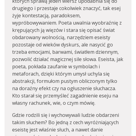
których sprawą jeden wiersz upodabnia się do
drugiego i przestaje cokolwiek znaczyć, tak esej
żyje kontestacją, paradoksem,
wypróbowywaniem. Poeta uwalnia wyobraźnię z
krępujących ją więzów i stara się opisać świat
obdarowany wolnością, narzędziem eseisty
pozostaje od wieków dyskurs, ale nasycić go
trzeba emocjami, barwami, światłem dziennym,
pozwolić działać magicznej sile słowa. Eseista, jak
poeta, pokłada zaufanie w symbolach i
metaforach, dzięki którym umysł uchyla się
abstrakcji, formułom pustym obliczonym tylko
na doraźny efekt czy na ogłuszenie słuchacza.
Kto starał się przemyśleć zagadnienie eseju na
własny rachunek, wie, o czym mówię.
Gdzie rodzili się i wychowywali ludzie obdarzeni
takim słuchem? Bo jedną z cech wyróżniających
eseistę jest właśnie słuch, a nawet danie