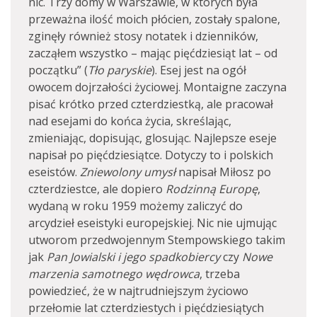
nic. Trzy domy w Warszawie, w których była
przeważna ilość moich płócien, zostały spalone,
zginęły również stosy notatek i dzienników,
zacząłem wszystko – mając pięćdziesiąt lat – od
początku” (
Tło paryskie
). Esej jest na ogół
owocem dojrzałości życiowej. Montaigne zaczyna
pisać krótko przed czterdziestką, ale pracował
nad esejami do końca życia, skreślając,
zmieniając, dopisując, glosując. Najlepsze eseje
napisał po pięćdziesiątce. Dotyczy to i polskich
eseistów.
Zniewolony umysł
napisał Miłosz po
czterdziestce, ale dopiero
Rodzinną Europę
,
wydaną w roku 1959 możemy zaliczyć do
arcydzieł eseistyki europejskiej. Nic nie ujmując
utworom przedwojennym Stempowskiego takim
jak
Pan Jowialski i jego spadkobiercy
czy
Nowe
marzenia samotnego wędrowca
, trzeba
powiedzieć, że w najtrudniejszym życiowo
przełomie lat czterdziestych i pięćdziesiątych