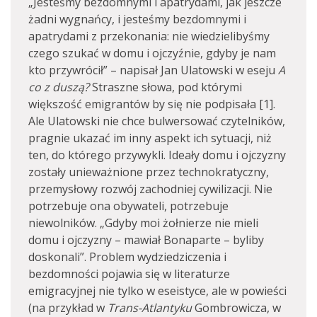
„Jesteśmy bezdomnymi i apatrydami, jak jeszcze
żadni wygnańcy, i jesteśmy bezdomnymi i
apatrydami z przekonania: nie wiedzielibyśmy
czego szukać w domu i ojczyźnie, gdyby je nam
kto przywrócił” – napisał Jan Ulatowski w eseju
A
co z duszą?
Straszne słowa, pod którymi
większość emigrantów by się nie podpisała [1].
Ale Ulatowski nie chce bulwersować czytelników,
pragnie ukazać im inny aspekt ich sytuacji, niż
ten, do którego przywykli. Ideały domu i ojczyzny
zostały unieważnione przez technokratyczny,
przemysłowy rozwój zachodniej cywilizacji. Nie
potrzebuje ona obywateli, potrzebuje
niewolników. „Gdyby moi żołnierze nie mieli
domu i ojczyzny – mawiał Bonaparte – byliby
doskonali”. Problem wydziedziczenia i
bezdomności pojawia się w literaturze
emigracyjnej nie tylko w eseistyce, ale w powieści
(na przykład w
Trans-Atlantyku
Gombrowicza, w