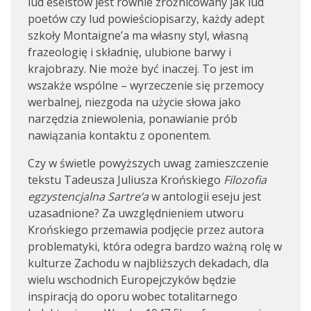
lud eseistów jest równie zróżnicowany jak lud
poetów czy lud powieściopisarzy, każdy adept
szkoły Montaigne’a ma własny styl, własną
frazeologię i składnię, ulubione barwy i
krajobrazy. Nie może być inaczej. To jest im
wszakże wspólne – wyrzeczenie się przemocy
werbalnej, niezgoda na użycie słowa jako
narzędzia zniewolenia, ponawianie prób
nawiązania kontaktu z oponentem.
Czy w świetle powyższych uwag zamieszczenie
tekstu Tadeusza Juliusza Krońskiego
Filozofia
egzystencjalna Sartre’a
w antologii eseju jest
uzasadnione? Za uwzględnieniem utworu
Krońskiego przemawia podjęcie przez autora
problematyki, która odegra bardzo ważną rolę w
kulturze Zachodu w najbliższych dekadach, dla
wielu wschodnich Europejczyków będzie
inspiracją do oporu wobec totalitarnego