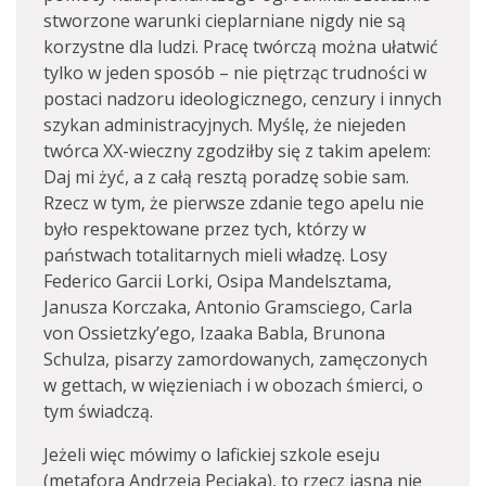
stworzone warunki cieplarniane nigdy nie są
korzystne dla ludzi. Pracę twórczą można ułatwić
tylko w jeden sposób – nie piętrząc trudności w
postaci nadzoru ideologicznego, cenzury i innych
szykan administracyjnych. Myślę, że niejeden
twórca XX-wieczny zgodziłby się z takim apelem:
Daj mi żyć, a z całą resztą poradzę sobie sam.
Rzecz w tym, że pierwsze zdanie tego apelu nie
było respektowane przez tych, którzy w
państwach totalitarnych mieli władzę. Losy
Federico Garcii Lorki, Osipa Mandelsztama,
Janusza Korczaka, Antonio Gramsciego, Carla
von Ossietzky’ego, Izaaka Babla, Brunona
Schulza, pisarzy zamordowanych, zamęczonych
w gettach, w więzieniach i w obozach śmierci, o
tym świadczą.
Jeżeli więc mówimy o lafickiej szkole eseju
(metafora Andrzeja Peciaka), to rzecz jasna nie