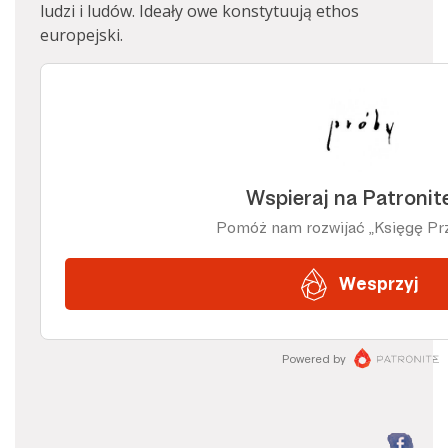
ludzi i ludów. Ideały owe konstytuują ethos
europejski.
F