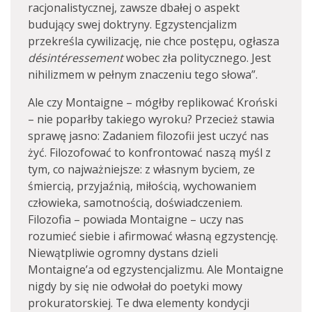
racjonalistycznej, zawsze dbałej o aspekt
budujący swej doktryny. Egzystencjalizm
przekreśla cywilizację, nie chce postępu, ogłasza
désintéressement
wobec zła politycznego. Jest
nihilizmem w pełnym znaczeniu tego słowa”.
Ale czy Montaigne – mógłby replikować Kroński
– nie poparłby takiego wyroku? Przecież stawia
sprawę jasno: Zadaniem filozofii jest uczyć nas
żyć. Filozofować to konfrontować naszą myśl z
tym, co najważniejsze: z własnym byciem, ze
śmiercią, przyjaźnią, miłością, wychowaniem
człowieka, samotnością, doświadczeniem.
Filozofia – powiada Montaigne – uczy nas
rozumieć siebie i afirmować własną egzystencję.
Niewątpliwie ogromny dystans dzieli
Montaigne’a od egzystencjalizmu. Ale Montaigne
nigdy by się nie odwołał do poetyki mowy
prokuratorskiej. Te dwa elementy kondycji