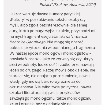
Polska” (Kraków, Austeria, 2024)
Ilekroć wertuję dawne numery paryskiej
„Kultury” w poszukiwaniu tekstu, osoby czy
myśli, albo zgoła bezinteresownie, dla samej
aury, która pomaga wyjść z kolein, przychodzi mi
na myśl fragment eseju Stanisława Vincenza
Rocznice Gandhiego
. Nie mogę się oprzeć
pokusie przytoczenia wspomnianego fragmentu.
„W naszej epoce monologów i monologistów –
powiada Vincenz – jako że zerwały się czy ukryły
sieci wspólnoty, ludzie dość rzadko przemawiają
jeden do drugiego. Raczej mówią obok siebie, nie
starając się, nie dbając o porozumienie, nawet
wtedy, gdy mówią bardzo wyraźnie aż do
okrucieństwa. Nie tylko życie polityczne, nawet
sztuka i literatura dają wiele przykładów
zawziętego monologizmu, także monologizmu
grup i grupek, bez oglądania się na