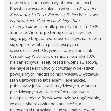
nawiedza pisarza wena wyjątkowej hojności.
Powstają wówczas takie arcydzieła ja
Essay dla
Kassandry
,
La Terre Bernoise
,
Dzieci Warszawy
w początkach XX stulecia
,
Księgozbiór
przemytników
, dzienniki podróży. Do roku 1945
Stanisław Vincenz po formę eseju prawie nie
sięga, jego bogata twórczość eseistyczna rozwija
się dopiero w latach pięćdziesiątych i
sześćdziesiątych. Oczywiście, tacy pisarze jak
Czapski czy Wittlin, rówieśnicy z rocznika 1896,
nie zaniedbywali eseju przed II wojną światową,
ale najlepsze ich utwory powstały w dekadach
powojennych. Młodsi od nich Wacław Zbyszewski
i Jan Ulatowski (o lat siedem i jedenaście),
publikujący już w latach trzydziestych, w latach
pięćdziesiątych w „Kulturze” drukują swoje
najlepsze teksty. Ryzykowne byłoby uogólnienie,
że eseistyka rozkwita po katastrofie, a
najowocniej uprawiają ją ludzie zmaltretowani