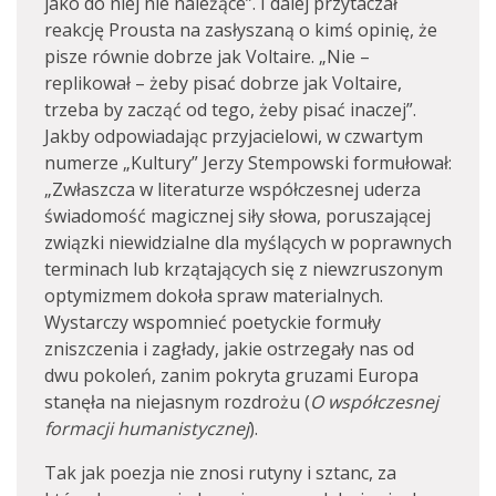
jako do niej nie należące”. I dalej przytaczał
reakcję Prousta na zasłyszaną o kimś opinię, że
pisze równie dobrze jak Voltaire. „Nie –
replikował – żeby pisać dobrze jak Voltaire,
trzeba by zacząć od tego, żeby pisać inaczej”.
Jakby odpowiadając przyjacielowi, w czwartym
numerze „Kultury” Jerzy Stempowski formułował:
„Zwłaszcza w literaturze współczesnej uderza
świadomość magicznej siły słowa, poruszającej
związki niewidzialne dla myślących w poprawnych
terminach lub krzątających się z niewzruszonym
optymizmem dokoła spraw materialnych.
Wystarczy wspomnieć poetyckie formuły
zniszczenia i zagłady, jakie ostrzegały nas od
dwu pokoleń, zanim pokryta gruzami Europa
stanęła na niejasnym rozdrożu (
O współczesnej
formacji humanistycznej
).
Tak jak poezja nie znosi rutyny i sztanc, za