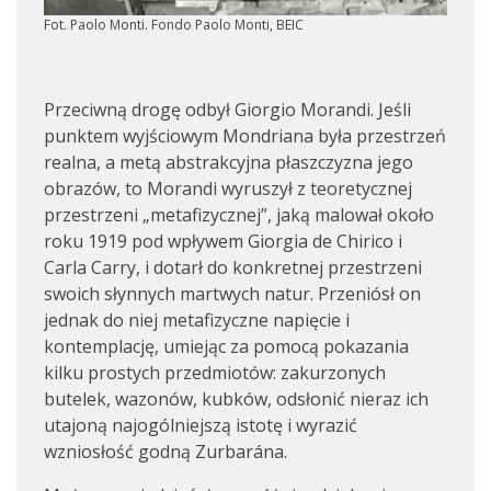
Fot. Paolo Monti. Fondo Paolo Monti, BEIC
Przeciwną drogę odbył Giorgio Morandi. Jeśli
punktem wyjściowym Mondriana była przestrzeń
realna, a metą abstrakcyjna płaszczyzna jego
obrazów, to Morandi wyruszył z teoretycznej
przestrzeni „metafizycznej”, jaką malował około
roku 1919 pod wpływem Giorgia de Chirico i
Carla Carry, i dotarł do konkretnej przestrzeni
swoich słynnych martwych natur. Przeniósł on
jednak do niej metafizyczne napięcie i
kontemplację, umiejąc za pomocą pokazania
kilku prostych przedmiotów: zakurzonych
butelek, wazonów, kubków, odsłonić nieraz ich
utajoną najogólniejszą istotę i wyrazić
wzniosłość godną Zurbarána.