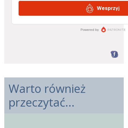
F
Warto również
przeczytać...