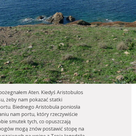
pożegnałem Aten. Kiedyś Aristobulos
su, żeby nam pokazać statki
portu. Biednego Aristobula poniosła
niu nam portu, który rzeczywiście
obie smutek tych, co opuszczają
ski bogów mogą znów postawić stopę na