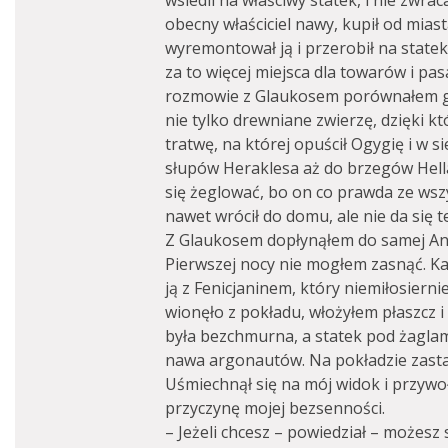
wsiedli na właściwy statek, i nie zwrac
obecny właściciel nawy, kupił od miast
wyremontował ją i przerobił na statek
za to więcej miejsca dla towarów i pa
rozmowie z Glaukosem porównałem g
nie tylko drewniane zwierzę, dzięki kt
tratwę, na której opuścił Ogygię i w 
słupów Heraklesa aż do brzegów Hell
się żeglować, bo on co prawda ze wszy
nawet wrócił do domu, ale nie da się 
Z Glaukosem dopłynąłem do samej Ant
Pierwszej nocy nie mogłem zasnąć. Kaj
ją z Fenicjaninem, który niemiłosierni
wionęło z pokładu, włożyłem płaszcz i
była bezchmurna, a statek pod żaglami
nawa argonautów. Na pokładzie zasta
Uśmiechnął się na mój widok i przywo
przyczynę mojej bezsenności.
– Jeżeli chcesz – powiedział – możesz 