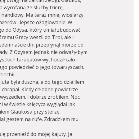
ają uwagi na żarciki załogi. Glaukos,
a wycofaną ze służby trierę,
 handlowy. Ma teraz mniej wioślarzy,
sażerów i lepsze ożaglowanie. W
o do Odysa, który umiał zbudować
óremu Grecy weszli do Troi, ale i
siedemnaście dni przepłynął morze od
ady. Z Odysem jednak nie odważyłbym
stkich tarapatów wychodził cało i
tego powiedzieć o jego towarzyszach.
iochii.
uta była duszna, a do tego dzieliłem
e chrapał. Kiedy chłodne powietrze
 wyszedłem. I dobrze zrobiłem. Noc
 w świetle księżyca wyglądał jak
łem Glaukosa przy sterze.
łał gestem na rufę. Zdradziłem mu
się przenieść do mojej kajuty. Ja