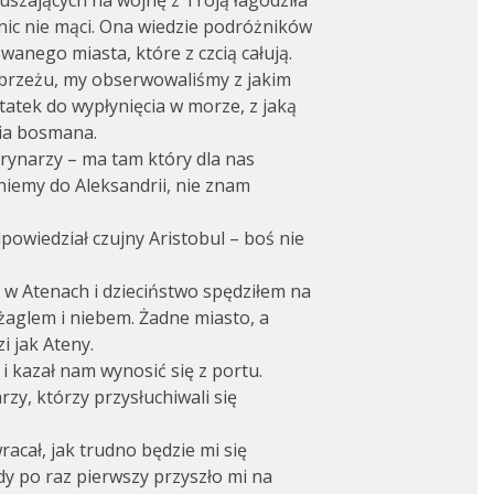
szających na wojnę z Troją łagodziła
nic nie mąci. Ona wiedzie podróżników
anego miasta, które z czcią całują.
abrzeżu, my obserwowaliśmy z jakim
atek do wypłynięcia w morze, z jaką
ia bosmana.
arynarzy – ma tam który dla nas
iemy do Aleksandrii, nie znam
powiedział czujny Aristobul – boś nie
ę w Atenach i dzieciństwo spędziłem na
aglem i niebem. Żadne miasto, a
zi jak Ateny.
 i kazał nam wynosić się z portu.
zy, którzy przysłuchiwali się
acał, jak trudno będzie mi się
 po raz pierwszy przyszło mi na