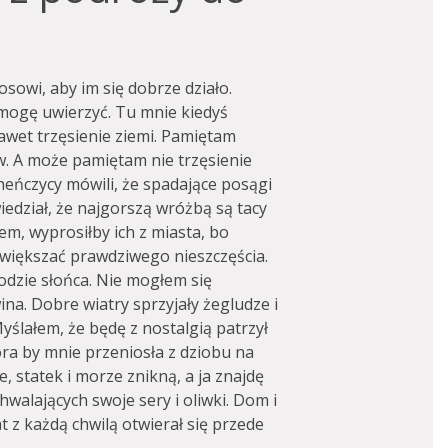
sowi, aby im się dobrze działo.
 mogę uwierzyć. Tu mnie kiedyś
awet trzęsienie ziemi. Pamiętam
. A może pamiętam nie trzęsienie
cheńczycy mówili, że spadające posągi
iedział, że najgorszą wróżbą są tacy
em, wyprosiłby ich z miasta, bo
większać prawdziwego nieszczęścia.
odzie słońca. Nie mogłem się
na. Dobre wiatry sprzyjały żegludze i
yślałem, że będę z nostalgią patrzył
która by mnie przeniosła z dziobu na
ie, statek i morze znikną, a ja znajdę
walających swoje sery i oliwki. Dom i
at z każdą chwilą otwierał się przede