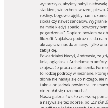
wystarczyło, abyśmy nabyli niebywałą 
statkiem, wierzchem, wozem, pieszo.
rośliny, bogowie ujęliby nam rozumu i 
siodła czy nawet sandałów. Wygnanie 
na mnie kiedyś spadło, powtórzyłbym 
pogardzenia!”. Dopiero bowiem na obc
filozofii. Najdalsza podróż nie da na
ale zaprawi nas do zmiany. Tylko ona 
zabija cię.
Powiedziałeś kiedyś, Andreasie, że g
koła, oglądasz z Archelaosem amfory i
czujesz, że praca cię odmieniła. For
to rodzaj podróży w nieznane, której
dłonie nie nadają się do niczego, ale 
Łaknie on jednak powietrza i rozmach
nie zdołał się rozczmuchać.
Nasza galera, świeżo czerwoną pomal
a nazywa się też dobrze, bo „Δι’ ελπί