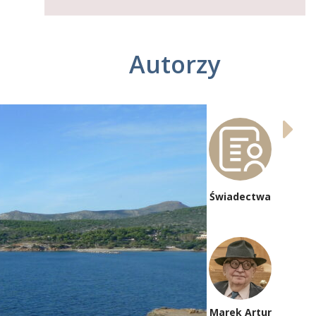
Autorzy
poczta
Świadectwa
redakcyjna
Marek Artur