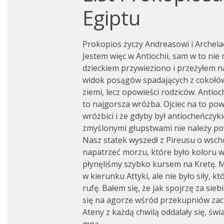
Egiptu
Prokopios życzy Andreasowi i Archelao
Jestem więc w Antiochii, sam w to nie
dzieckiem przywieziono i przeżyłem n
widok posągów spadających z cokołów
ziemi, lecz opowieści rodziców. Antio
to najgorsza wróżba. Ojciec na to pow
wróżbici i że gdyby był antiocheńczyki
zmyślonymi głupstwami nie należy po
Nasz statek wyszedł z Pireusu o wsch
napatrzeć morzu, które było koloru wi
płynęliśmy szybko kursem na Kretę. M
w kierunku Attyki, ale nie było siły, 
rufę. Bałem się, że jak spojrzę za sieb
się na agorze wśród przekupniów zach
Ateny z każdą chwilą oddalały się, świ