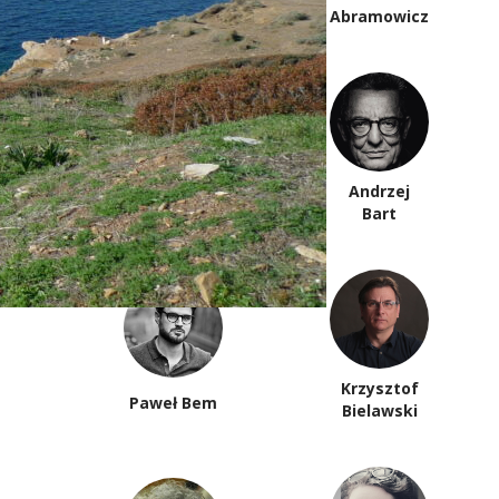
Anna Arno
Abramowicz
Piotr
Andrzej
Anderszewski
Bart
Krzysztof
Paweł Bem
Bielawski