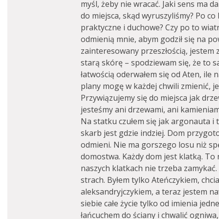
myśl, żeby nie wracać. Jaki sens ma d
do miejsca, skąd wyruszyliśmy? Po co 
praktyczne i duchowe? Czy po to wiatr 
odmienią mnie, abym godził się na po
zainteresowany przeszłością, jestem 
starą skórę – spodziewam się, że to s
łatwością oderwałem się od Aten, ile 
plany mogę w każdej chwili zmienić, j
Przywiązujemy się do miejsca jak drze
jesteśmy ani drzewami, ani kamieniam
Na statku czułem się jak argonauta i 
skarb jest gdzie indziej. Dom przygo
odmieni. Nie ma gorszego losu niż s
domostwa. Każdy dom jest klatką. To n
naszych klatkach nie trzeba zamykać. 
strach. Byłem tylko Ateńczykiem, chci
aleksandryjczykiem, a teraz jestem 
siebie całe życie tylko od imienia jedn
łańcuchem do ściany i chwalić ogniwa, ż