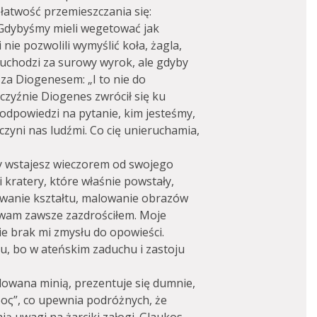
łatwość przemieszczania się:
 Gdybyśmy mieli wegetować jak
nie pozwolili wymyślić koła, żagla,
uchodzi za surowy wyrok, ale gdyby
za Diogenesem: „I to nie do
zyźnie Diogenes zwrócił się ku
m odpowiedzi na pytanie, kim jesteśmy,
czyni nas ludźmi. Co cię unieruchamia,
dy wstajesz wieczorem od swojego
 kratery, które właśnie powstały,
mowanie kształtu, malowanie obrazów
 wam zawsze zazdrościłem. Moje
nie brak mi zmysłu do opowieści.
u, bo w ateńskim zaduchu i zastoju
owana minią, prezentuje się dumnie,
δος”, co upewnia podróżnych, że