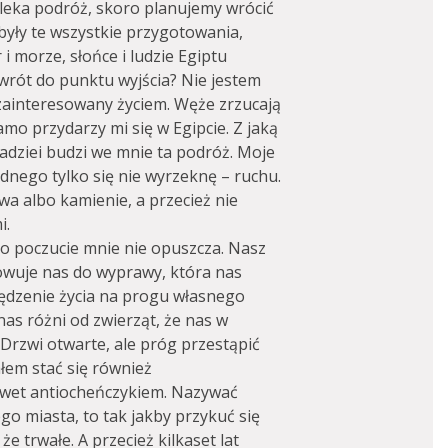
aleka podróż, skoro planujemy wrócić
były te wszystkie przygotowania,
i morze, słońce i ludzie Egiptu
wrót do punktu wyjścia? Nie jestem
zainteresowany życiem. Węże zrzucają
amo przydarzy mi się w Egipcie. Z jaką
nadziei budzi we mnie ta podróż. Moje
ednego tylko się nie wyrzeknę – ruchu.
wa albo kamienie, a przecież nie
i.
to poczucie mnie nie opuszcza. Nasz
towuje nas do wyprawy, która nas
pędzenie życia na progu własnego
as różni od zwierząt, że nas w
Drzwi otwarte, ale próg przestąpić
ałem stać się również
nawet antiocheńczykiem. Nazywać
ego miasta, to tak jakby przykuć się
e trwałe. A przecież kilkaset lat