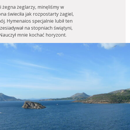
i żegna żeglarzy, minęliśmy w
na świeciła jak rozpostarty żagiel,
j. Hymenaios specjalnie lubił ten
zesiadywał na stopniach świątyni,
 Nauczył mnie kochać horyzont.