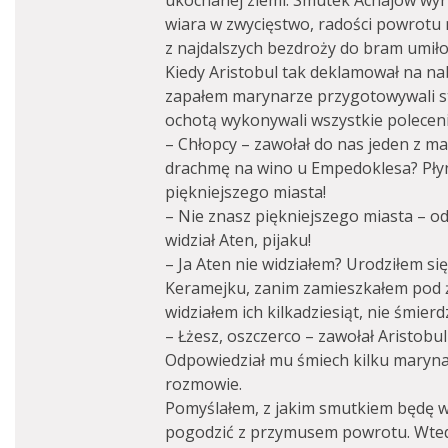
ukochanej ziemi. Smutek Achajów wyru
wiara w zwycięstwo, radości powrotu 
z najdalszych bezdroży do bram umiłow
Kiedy Aristobul tak deklamował na n
zapałem marynarze przygotowywali st
ochotą wykonywali wszystkie polecen
– Chłopcy – zawołał do nas jeden z m
drachmę na wino u Empedoklesa? Płyn
piękniejszego miasta!
– Nie znasz piękniejszego miasta – od
widział Aten, pijaku!
– Ja Aten nie widziałem? Urodziłem si
Keramejku, zanim zamieszkałem pod ż
widziałem ich kilkadziesiąt, nie śmierd
– Łżesz, oszczerco – zawołał Aristobul
Odpowiedział mu śmiech kilku marynar
rozmowie.
Pomyślałem, z jakim smutkiem będę wr
pogodzić z przymusem powrotu. Wtedy