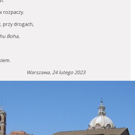
yć
w rozpaczy.
, przy drogach,
hu Boha
,
kiem.
Warszawa, 24 lutego 2023