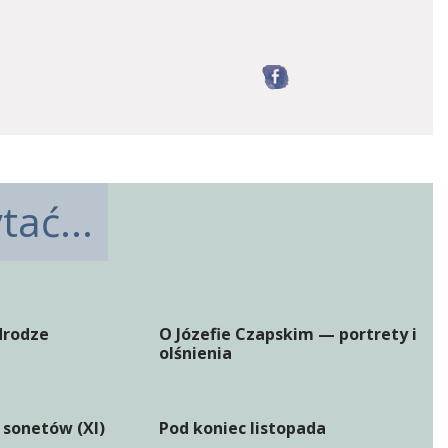
Facebook
ać...
 drodze
O Józefie Czapskim — portrety i
olśnienia
 sonetów (XI)
Pod koniec listopada