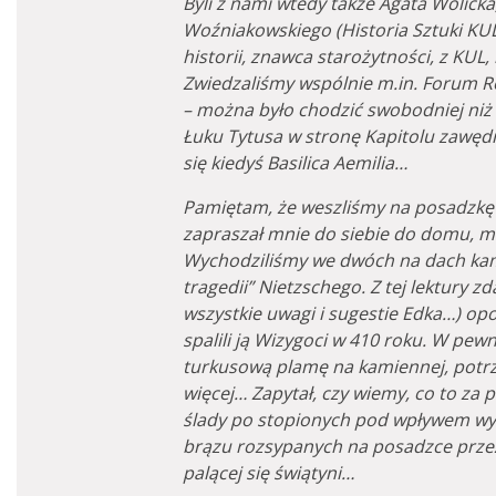
Byli z nami wtedy także Agata Wolicka
Woźniakowskiego (Historia Sztuki KUL
historii, znawca starożytności, z KUL
Zwiedzaliśmy wspólnie m.in. Forum 
– można było chodzić swobodniej niż 
Łuku Tytusa w stronę Kapitolu zawędr
się kiedyś Basilica Aemilia…
Pamiętam, że weszliśmy na posadzkę ś
zapraszał mnie do siebie do domu, m
Wychodziliśmy we dwóch na dach kami
tragedii” Nietzschego. Z tej lektury 
wszystkie uwagi i sugestie Edka…) opowi
spalili ją Wizygoci w 410 roku. W pewnej
turkusową plamę na kamiennej, potrz
więcej… Zapytał, czy wiemy, co to za 
ślady po stopionych pod wpływem wy
brązu rozsypanych na posadzce przez
palącej się świątyni…