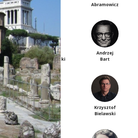
Anna Arno
Abramowicz
Piotr
Andrzej
Anderszewski
Bart
Krzysztof
Paweł Bem
Bielawski