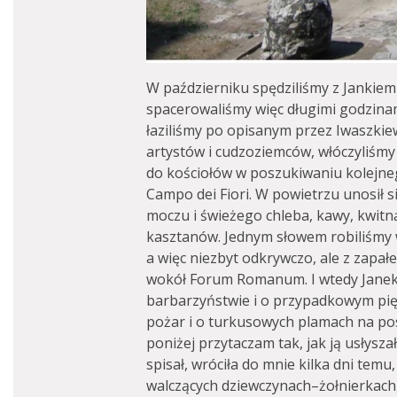
W październiku spędziliśmy z Jankiem 
spacerowaliśmy więc długimi godzina
łaziliśmy po opisanym przez Iwaszkie
artystów i cudzoziemców, włóczyliśmy 
do kościołów w poszukiwaniu kolejneg
Campo dei Fiori. W powietrzu unosił si
moczu i świeżego chleba, kawy, kwitną
kasztanów. Jednym słowem robiliśmy w
a więc niezbyt odkrywczo, ale z zapał
wokół Forum Romanum. I wtedy Janek 
barbarzyństwie i o przypadkowym pięk
pożar i o turkusowych plamach na po
poniżej przytaczam tak, jak ją usłysza
spisał, wróciła do mnie kilka dni temu
walczących dziewczynach–żołnierkach, 