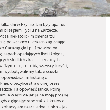
kilka dni w Rzymie. Dni były upalne,
mi brzegiem Tybru na Zarzecze,
wicza niekatolickim cmentarzu
się po wąskich uliczkach zaglądając
o Caravaggia i piliśmy wino na
ę zapach opadających liści i żołędzi,
cych słodkich akacji i pieczonych
 Rzymie to, co robią wszyscy turyści,
em wydeptywaliśmy także ścieżki
opowiedział mi historię o
nie, o bazylice strawionej przez
sadzce. Ta opowieść Janka, którą
łam, a właściwie jak ją na moją prośbę
, gdy oglądając reportaż z Ukrainy o
zobaczyłam twarz jednej z nich – jak