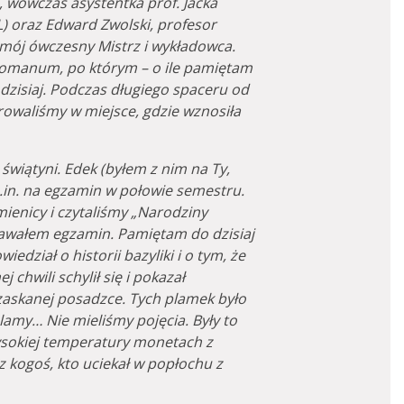
, wówczas asystentka prof. Jacka
) oraz Edward Zwolski, profesor
, mój ówczesny Mistrz i wykładowca.
Romanum, po którym – o ile pamiętam
dzisiaj. Podczas długiego spaceru od
owaliśmy w miejsce, gdzie wznosiła
wiątyni. Edek (byłem z nim na Ty,
.in. na egzamin w połowie semestru.
enicy i czytaliśmy „Narodziny
zdawałem egzamin. Pamiętam do dzisiaj
edział o historii bazyliki i o tym, że
 chwili schylił się i pokazał
askanej posadzce. Tych plamek było
plamy… Nie mieliśmy pojęcia. Były to
sokiej temperatury monetach z
 kogoś, kto uciekał w popłochu z