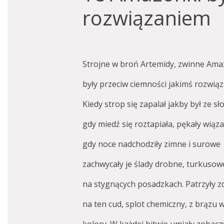
rozwiązaniem
Strojne w broń Artemidy, zwinne Ama
były przeciw ciemności jakimś rozwią
Kiedy strop się zapalał jakby był ze sł
gdy miedź się roztapiała, pękały wiąza
gdy noce nadchodziły zimne i surowe
zachwycały je ślady drobne, turkusow
na stygnących posadzkach. Patrzyły 
na ten cud, splot chemiczny, z brązu