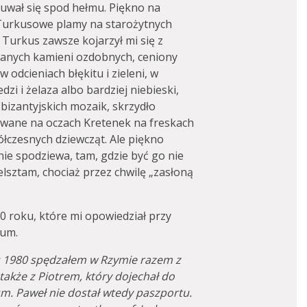
ysuwał się spod hełmu. Piękno na
 Turkusowe plamy na starożytnych
Turkus zawsze kojarzył mi się z
wanych kamieni ozdobnych, ceniony
 odcieniach błękitu i zieleni, w
zi i żelaza albo bardziej niebieski,
 bizantyjskich mozaik, skrzydło
wane na oczach Kretenek na freskach
łczesnych dziewcząt. Ale piękno
 nie spodziewa, tam, gdzie być go nie
lsztam, chociaż przez chwilę „zasłoną
 roku, które mi opowiedział przy
num.
 1980 spędzałem w Rzymie razem z
a także z Piotrem, który dojechał do
um. Paweł nie dostał wtedy paszportu.