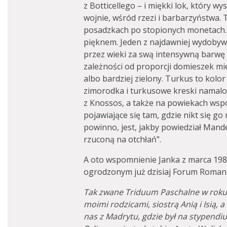
z Botticellego – i miękki lok, który w
wojnie, wśród rzezi i barbarzyństwa.
posadzkach po stopionych monetach. 
pięknem. Jeden z najdawniej wydoby
przez wieki za swą intensywną barwę w
zależności od proporcji domieszek mied
albo bardziej zielony. Turkus to kolor
zimorodka i turkusowe kreski namalo
z Knossos, a także na powiekach wspó
pojawiające się tam, gdzie nikt się go
powinno, jest, jakby powiedział Mande
rzuconą na otchłań”.
A oto wspomnienie Janka z marca 1980
ogrodzonym już dzisiaj Forum Roma
Tak zwane Triduum Paschalne w roku
moimi rodzicami, siostrą Anią i Isią, 
nas z Madrytu, gdzie był na stypendi