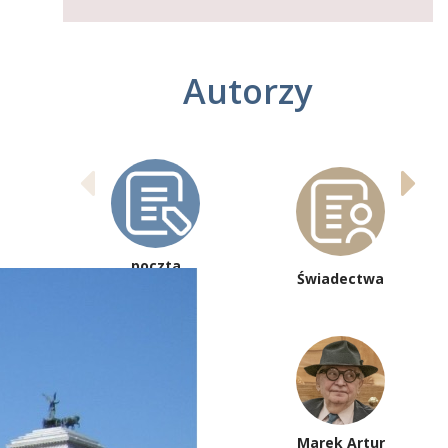
Autorzy
poczta
Świadectwa
redakcyjna
Marek Artur