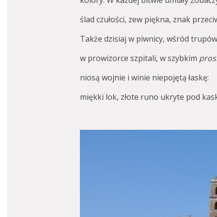
kolory. W każdej bitwie umiały zobacz
ślad czułości, zew piękna, znak przeci
Także dzisiaj w piwnicy, wśród trupów
w prowizorce szpitali, w szybkim
pros
niosą wojnie i winie niepojętą łaskę:
miękki lok, złote runo ukryte pod kas