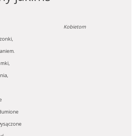
Kobietom
zonki,
zaniem.
omki,
nia,
e
zdumione
 wysączone