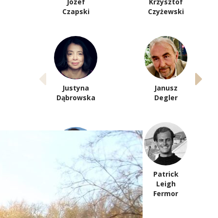
Józef
Krzysztof
Czapski
Czyżewski
Justyna
Janusz
Dąbrowska
Degler
Patrick
Jakub
Leigh
Dolatowski
Fermor