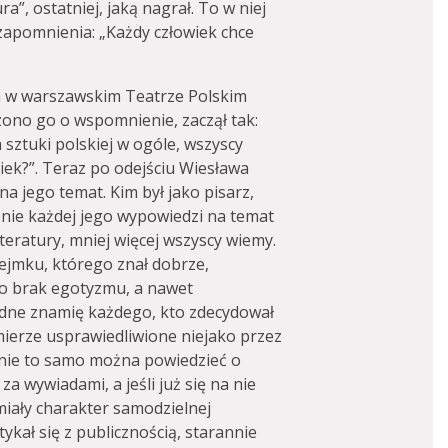
”, ostatniej, jaką nagrał. To w niej
 zapomnienia: „Każdy człowiek chce
ia w warszawskim Teatrze Polskim
ono go o wspomnienie, zaczął tak:
a sztuki polskiej w ogóle, wszyscy
wiek?”. Teraz po odejściu Wiesława
na jego temat. Kim był jako pisarz,
enie każdej jego wypowiedzi na temat
literatury, mniej więcej wszyscy wiemy.
Dejmku, którego znał dobrze,
 go brak egotyzmu, a nawet
odne znamię każdego, kto zdecydował
 mierze usprawiedliwione niejako przez
 nie to samo można powiedzieć o
za wywiadami, a jeśli już się na nie
 miały charakter samodzielnej
tykał się z publicznością, starannie