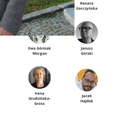
Łukasz
Renata
Garbal
Gorczyńska
Ewa Górniak
Janusz
Morgan
Górski
Irena
Jacek
Grudzińska-
Hajduk
Gross