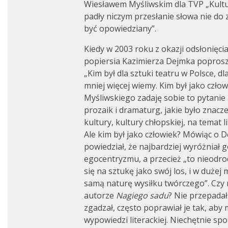
Wiesławem Myśliwskim dla TVP „Kultura
padły niczym przesłanie słowa nie do
być opowiedziany”.
Kiedy w 2003 roku z okazji odsłonięc
popiersia Kazimierza Dejmka poprosz
„Kim był dla sztuki teatru w Polsce, dl
mniej więcej wiemy. Kim był jako czło
Myśliwskiego zadaję sobie to pytanie 
prozaik i dramaturg, jakie było znacz
kultury, kultury chłopskiej, na temat 
Ale kim był jako człowiek? Mówiąc o 
powiedział, że najbardziej wyróżniał
egocentryzmu, a przecież „to nieodr
się na sztukę jako swój los, i w dużej
samą naturę wysiłku twórczego”. Czy
autorze
Nagiego sadu
? Nie przepadał 
zgadzał, często poprawiał je tak, aby
wypowiedzi literackiej. Niechętnie spo