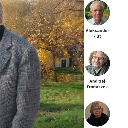
Tomasz
Aleksander
Fiałkowski
Fiut
Dorota
Andrzej
Fortuna
Franaszek