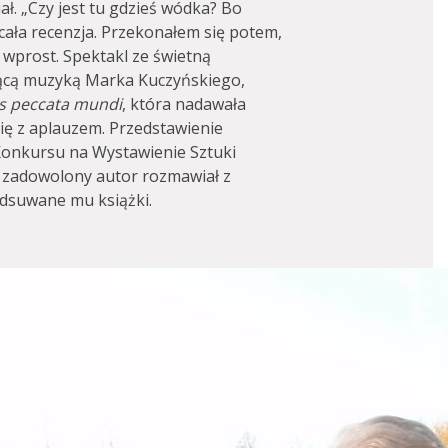
ł. „Czy jest tu gdzieś wódka? Bo
cała recenzja. Przekonałem się potem,
 wprost. Spektakl ze świetną
ającą muzyką Marka Kuczyńskiego,
lis peccata mundi
, która nadawała
się z aplauzem. Przedstawienie
 Konkursu na Wystawienie Sztuki
 zadowolony autor rozmawiał z
odsuwane mu książki.