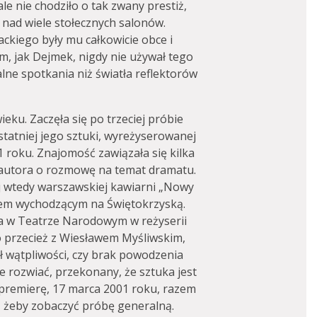
le nie chodziło o tak zwany prestiż,
nad wiele stołecznych salonów.
ackiego były mu całkowicie obce i
m, jak Dejmek, nigdy nie używał tego
lne spotkania niż światła reflektorów
eku. Zaczęła się po trzeciej próbie
ostatniej jego sztuki, wyreżyserowanej
 roku. Znajomość zawiązała się kilka
m autora o rozmowę na temat dramatu.
j wtedy warszawskiej kawiarni „Nowy
knem wychodzącym na Świętokrzyską.
ra w Teatrze Narodowym w reżyserii
 przecież z Wiesławem Myśliwskim,
ł wątpliwości, czy brak powodzenia
 je rozwiać, przekonany, że sztuka jest
 premierę, 17 marca 2001 roku, razem
j, żeby zobaczyć próbę generalną.