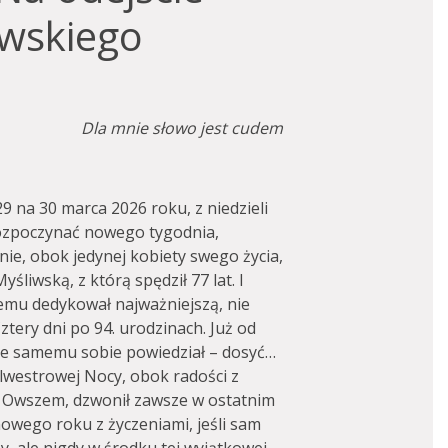
iwskiego
Dla mnie słowo jest cudem
9 na 30 marca 2026 roku, z niedzieli
 rozpoczynać nowego tygodnia,
ie, obok jedynej kobiety swego życia,
liwską, z którą spędził 77 lat. I
emu dedykował najważniejszą, nie
Cztery dni po 94. urodzinach. Już od
, że samemu sobie powiedział – dosyć…
ylwestrowej Nocy, obok radości z
. Owszem, dzwonił zawsze w ostatnim
owego roku z życzeniami, jeśli sam