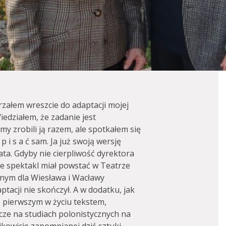
ojrzałem wreszcie do adaptacji mojej
Wiedziałem, że zadanie jest
 zrobili ją razem, ale spotkałem się
 i s a ć sam. Ja już swoją wersję
ata. Gdyby nie cierpliwość dyrektora
że spektakl miał powstać w Teatrze
żnym dla Wiesława i Wacławy
tacji nie skończył. A w dodatku, jak
o pierwszym w życiu tekstem,
ze na studiach polonistycznych na