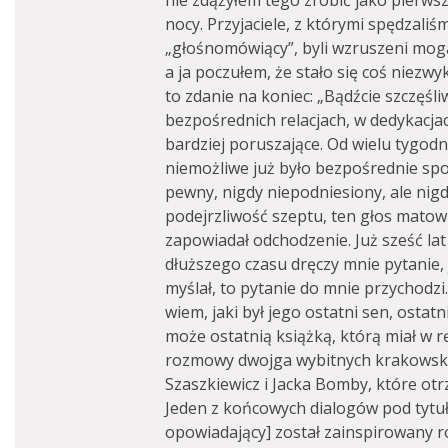
nie zdążyłem tego zrobić jako pierwsz
nocy. Przyjaciele, z którymi spędzaliś
„głośnomówiący”, byli wzruszeni mogą
a ja poczułem, że stało się coś niezwyk
to zdanie na koniec: „Bądźcie szczęśli
bezpośrednich relacjach, w dedykacjach
bardziej poruszające. Od wielu tygodni
niemożliwe już było bezpośrednie spot
pewny, nigdy niepodniesiony, ale nig
podejrzliwość szeptu, ten głos matowi
zapowiadał odchodzenie. Już sześć la
dłuższego czasu dręczy mnie pytanie,
myślał, to pytanie do mnie przychodzi.
wiem, jaki był jego ostatni sen, ostat
może ostatnią książką, którą miał w r
rozmowy dwojga wybitnych krakowsk
Szaszkiewicz i Jacka Bomby, które ot
Jeden z końcowych dialogów pod tyt
opowiadający] został zainspirowany