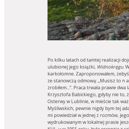
Po kilku latach od tamtej realizacji d
ulubionej jego książki,
Widnokręgu
. 
karkołomne. Zaproponowałem, żebyśmy
ze stanowczą odmową: „Musisz to n a p
zrobiłem…”. Praca trwała prawie dwa l
Krzysztofa Babickiego, gdyby nie to, 
Osterwy w Lublinie, w mieście tak wa
Myśliwskich, pewnie nigdy bym tej adap
mi powiedział w jednej z rozmów, jeg
wydrukowanym w lokalnej prasie jeszc