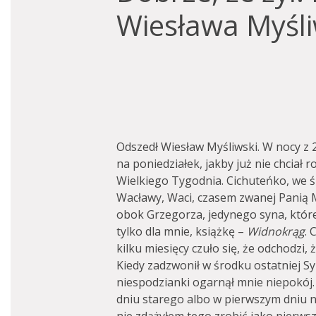
Wiesława Myśl
Odszedł Wiesław Myśliwski. W nocy z 2
na poniedziałek, jakby już nie chciał
Wielkiego Tygodnia. Cichuteńko, we śn
Wacławy, Waci, czasem zwanej Panią Myś
obok Grzegorza, jedynego syna, któr
tylko dla mnie, książkę –
Widnokrąg
. 
kilku miesięcy czuło się, że odchodzi
Kiedy zadzwonił w środku ostatniej S
niespodzianki ogarnął mnie niepokój
dniu starego albo w pierwszym dniu n