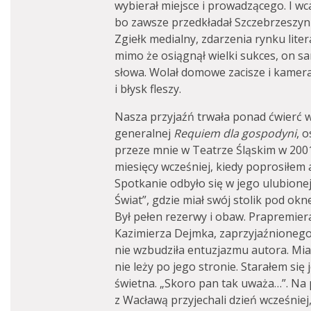
wybierał miejsce i prowadzącego. I wca
bo zawsze przedkładał Szczebrzeszyn 
Zgiełk medialny, zdarzenia rynku liter
mimo że osiągnął wielki sukces, on sa
słowa. Wolał domowe zacisze i kamera
i błysk fleszy.
Nasza przyjaźń trwała ponad ćwierć wi
generalnej
Requiem dla gospodyni
, 
przeze mnie w Teatrze Śląskim w 2001
miesięcy wcześniej, kiedy poprosiłe
Spotkanie odbyło się w jego ulubione
Świat”, gdzie miał swój stolik pod o
Był pełen rezerwy i obaw. Prapremie
Kazimierza Dejmka, zaprzyjaźnionego
nie wzbudziła entuzjazmu autora. Mia
nie leży po jego stronie. Starałem się
świetna. „Skoro pan tak uważa…”. Na
z Wacławą przyjechali dzień wcześnie