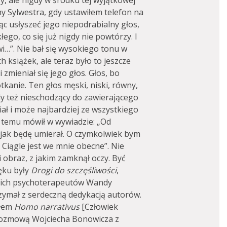
y, ale nigdy w środku tej wyjątkowej
my Sylwestra, gdy ustawiłem telefon na
c usłyszeć jego niepodrabialny głos,
łego, co się już nigdy nie powtórzy. I
wi…”. Nie bał się wysokiego tonu w
 książek, ale teraz było to jeszcze
 zmieniał się jego głos. Głos, bo
kanie. Ten głos męski, niski, równy,
dy też nieschodzący do zawierającego
ał i może najbardziej ze wszystkiego
t temu mówił w wywiadzie: „Od
 jak będę umierał. O czymkolwiek bym
 Ciągle jest we mnie obecne”. Nie
ni obraz, z jakim zamknął oczy. Być
ęku były
Drogi do szczęśliwości
,
ich psychoterapeutów Wandy
rzymał z serdeczną dedykacją autorów.
ułem
Homo narrativus
[Człowiek
 rozmową Wojciecha Bonowicza z