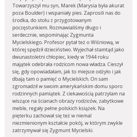
Towarzyszył mu syn, Marek (Marysia była akurat
poza Boulder) i wspaniały pies. Zaprosili nas do
środka, do stołu z przygotowanym
poczęstunkiem. Rozmawialiśmy długo i
serdecznie, wspominając Zygmunta
Mycielskiego. Profesor pytał też o Wiśniową, w
której spędził dzieciństwo. Wyjechał stamtąd jako
dwunastoletni chłopiec, kiedy w 1944 roku
majątek odebrała rodzicom nowa władza. Cieszył
się, gdy opowiadałam, jak to miejsce odżyło i jak
dbają tam o pamięć o Mycielskich. On sam
zgromadził w swoim amerykańskim domu sporo
rodzinnych pamiątek. Z ciekawością patrzyłam na
wiszące na ścianach obrazy rodziców, zabytkowe
meble, regały pełne polskich książek. Na
pięterku zachował się też w niemal
niezmienionym kształcie pokój, w którym zwykle
zatrzymywał się Zygmunt Mycielski.