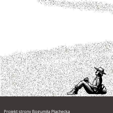
Projekt strony
Bogumiła Płachecka