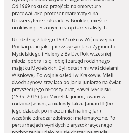
Od 1969 roku do przejścia na emeryturę
pracował jako profesor matematyki na
Uniwersytecie Colorado w Boulder, mieście
urokliwie położonym u stóp Gór Skalistych.
Urodził się 7 lutego 1932 roku w Wiśniowej na
Podkarpaciu jako pierwszy syn Jana Zygmunta
Mycielskiego i Heleny z Balów. Rok wcześniej
młodzi pobrali się i objęli zarząd rodzinnego
majątku Mycielskich. Byli ostatnimi właścicielami
Wiśniowej. Po wojnie osiedli w Krakowie. Mieli
dwóch synów, trzy lata po Janie juniorze na świat
przyszedł jego młodszy brat, Paweł Mycielski
(1935–2015). Jan Mycielski junior, zwany w
rodzinie Jasiem, a niekiedy także Janem III (bo i
jego dziadek po mieczu miał na imię Jan)
wcześnie zdradzał zdolności matematyczne. Po
perturbacjach wynikłych z arystokratycznego
pochodzenia udało mu się dostać na studia