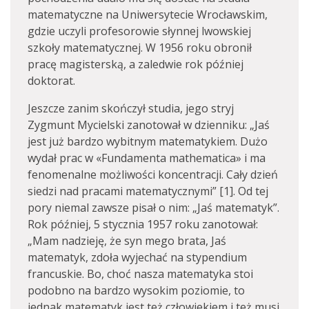
matematyczne na Uniwersytecie Wrocławskim,
gdzie uczyli profesorowie słynnej lwowskiej
szkoły matematycznej. W 1956 roku obronił
pracę magisterską, a zaledwie rok później
doktorat.
Jeszcze zanim skończył studia, jego stryj
Zygmunt Mycielski zanotował w dzienniku: „Jaś
jest już bardzo wybitnym matematykiem. Dużo
wydał prac w «Fundamenta mathematica» i ma
fenomenalne możliwości koncentracji. Cały dzień
siedzi nad pracami matematycznymi” [1]. Od tej
pory niemal zawsze pisał o nim: „Jaś matematyk”.
Rok później, 5 stycznia 1957 roku zanotował:
„Mam nadzieję, że syn mego brata, Jaś
matematyk, zdoła wyjechać na stypendium
francuskie. Bo, choć nasza matematyka stoi
podobno na bardzo wysokim poziomie, to
jednak matematyk jest też człowiekiem i też musi