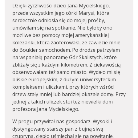
Dzięki życzliwości dzieci Jana Mycielskiego,
przede wszystkim jego córki Marysi, która
serdecznie odniosła się do mojej prośby,
umówiłam się na spotkanie. Nie byłoby ono
możliwe bez pomocy mojej amerykańskiej
koleżanki, która zaoferowała, że zawiezie mnie
do Boulder samochodem. Po drodze patrzyłam
na wspaniałą panoramę Gór Skalistych, które
zbliżały się z każdym kilometrem. Z ciekawością
obserwowałam też samo miasto. Wydało mi się
bliskie europejskim, z dużym uniwersyteckim
kompleksem i uliczkami, przy których wśród
drzew stały mniej lub bardziej okazałe domy. Przy
jednej z takich uliczek stoi też niewielki dom
profesora Jana Mycielskiego.
W progu przywitał nas gospodarz. Wysoki i
dystyngowany starszy pan z bujną siwą
czupryną, ciepło uśmiechał się na powitanie.