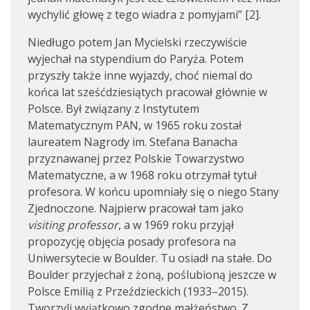
wychylić głowę z tego wiadra z pomyjami” [2].
Niedługo potem Jan Mycielski rzeczywiście
wyjechał na stypendium do Paryża. Potem
przyszły także inne wyjazdy, choć niemal do
końca lat sześćdziesiątych pracował głównie w
Polsce. Był związany z Instytutem
Matematycznym PAN, w 1965 roku został
laureatem Nagrody im. Stefana Banacha
przyznawanej przez Polskie Towarzystwo
Matematyczne, a w 1968 roku otrzymał tytuł
profesora. W końcu upomniały się o niego Stany
Zjednoczone. Najpierw pracował tam jako
visiting professor
, a w 1969 roku przyjął
propozycję objęcia posady profesora na
Uniwersytecie w Boulder. Tu osiadł na stałe. Do
Boulder przyjechał z żoną, poślubioną jeszcze w
Polsce Emilią z Przeździeckich (1933–2015).
Tworzyli wyjątkowo zgodne małżeństwo. Z