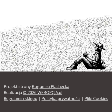
Projekt strony
Bogumiła Płachecka
Realizacja
© 2026 WEBOPCJA.pl
Regulamin sklepu
|
Polityka prywatności
|
Pliki Cookies