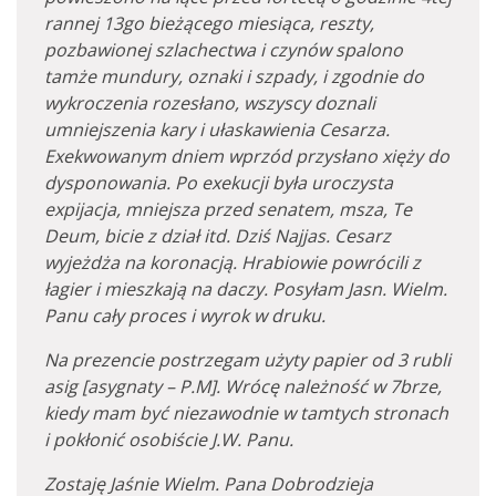
rannej 13go bieżącego miesiąca, reszty,
pozbawionej szlachectwa i czynów spalono
tamże mundury, oznaki i szpady, i zgodnie do
wykroczenia rozesłano, wszyscy doznali
umniejszenia kary i ułaskawienia Cesarza.
Exekwowanym dniem wprzód przysłano xięży do
dysponowania. Po exekucji była uroczysta
expijacja, mniejsza przed senatem, msza, Te
Deum, bicie z dział itd. Dziś Najjas. Cesarz
wyjeżdża na koronacją. Hrabiowie powrócili z
łagier i mieszkają na daczy. Posyłam Jasn. Wielm.
Panu cały proces i wyrok w druku.
Na prezencie postrzegam użyty papier od 3 rubli
asig [asygnaty – P.M]. Wrócę należność w 7brze,
kiedy mam być niezawodnie w tamtych stronach
i pokłonić osobiście J.W. Panu.
Zostaję Jaśnie Wielm. Pana Dobrodzieja