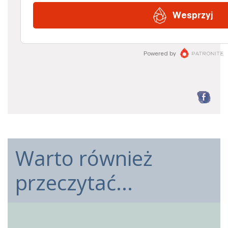
F
Warto również
przeczytać...