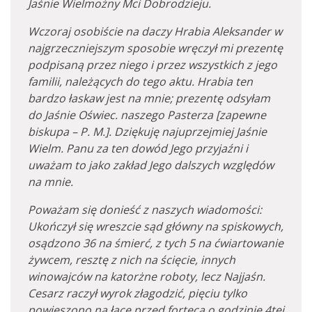
Jaśnie Wielmożny Mci Dobrodzieju.
Wczoraj osobiście na daczy Hrabia Aleksander w
najgrzeczniejszym sposobie wręczył mi prezentę
podpisaną przez niego i przez wszystkich z jego
familii, należących do tego aktu. Hrabia ten
bardzo łaskaw jest na mnie; prezentę odsyłam
do Jaśnie Oświec. naszego Pasterza [zapewne
biskupa – P. M.]. Dziękuję najuprzejmiej Jaśnie
Wielm. Panu za ten dowód Jego przyjaźni i
uważam to jako zakład Jego dalszych względów
na mnie.
Poważam się donieść z naszych wiadomości:
Ukończył się wreszcie sąd główny na spiskowych,
osądzono 36 na śmierć, z tych 5 na ćwiartowanie
żywcem, resztę z nich na ścięcie, innych
winowajców na katorżne roboty, lecz Najjaśn.
Cesarz raczył wyrok złagodzić, pięciu tylko
powieszono na łące przed fortecą o godzinie 4tej