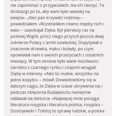
nie zapominać o przyjaciołach, ma ich cieszyć. Te
drobiazgi po to, aby wam było weselej na
święta». „Ależ pan krzywdzi rodzinę» –
powiedziałem. «Rozdzieliłem równo między nich i
was» – uspokajał Zięba. Był pierwszy raz na
polskiej Wigilii, prócz niego przyszli jeszcze dwaj
żołnierze Polacy z armii sowieckiej. Dopytywał o
znaczenie drzewka, maku i kolędy, po czym
opowiadał nam o swoich przeżyciach z ostatnich
miesięcy. W tym okresie było wiele możliwości
zarobku z czarnego rynku i znajomi wciągali
Ziębę w interesy. «Ależ to nudne, wszystko na
jedno kopyto» – mówił. Dowiedzieliśmy się w
dalszym ciągu, że Zięba w czasie ukrywania się i
podczas oblężenia Budapesztu namiętnie
oddawał się lekturze. «Najwięcej mnie pociąga
literatura rosyjska i literatura polska, rosyjska –
Dostojewski i Tołstoj to sprawy ludzkie, a polska