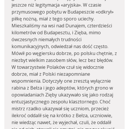
jeszcze niż legitymacja «aryjska». W czasie
przymusowego pobytu w Budapeszcie «odkrył»
piłkę nożną, miał z tego sporo uciechy.
Mieszkaliśmy na wsi nad Dunajem, czterdzieści
kilometrów od Budapesztu, i Zięba, mimo
ówczesnych niemałych trudności
komunikacyjnych, odwiedzał nas dość często.
Mówił po węgiersku dobrze, po polsku chętnie, z
niezbyt wielkim zasobem słów, lecz bez błędów.
W towarzystwie Polaków czuł się widocznie
dobrze, miał z Polski niezapomniane
wspomnienia. Dotyczyły one zresztą wyłącznie
rabina z Bełza i jego adeptów, których grono w
opowiadaniach Zięby ukazywało się jako rodzaj
entuzjastycznego zespołu klasztornego. Choć
mistrz rzadko ukazywał się uczniom, przecież
ilekroć oddalił się na krótko z Bełza, uczniowie,
nie wiedząc nawet, że wyjechał, czuli, że oddalił