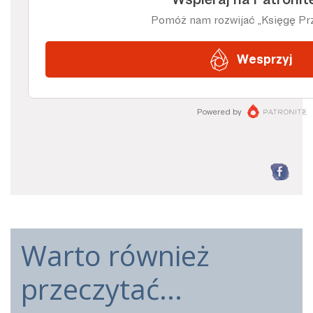
F
Warto również
przeczytać...