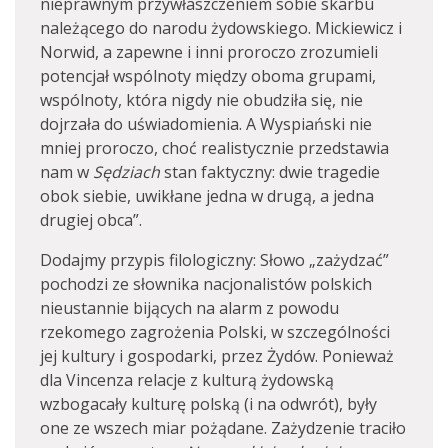
nieprawnym przywłaszczeniem sobie skarbu
należącego do narodu żydowskiego. Mickiewicz i
Norwid, a zapewne i inni proroczo zrozumieli
potencjał wspólnoty między oboma grupami,
wspólnoty, która nigdy nie obudziła się, nie
dojrzała do uświadomienia. A Wyspiański nie
mniej proroczo, choć realistycznie przedstawia
nam w
Sędziach
stan faktyczny: dwie tragedie
obok siebie, uwikłane jedna w drugą, a jedna
drugiej obca”.
Dodajmy przypis filologiczny: Słowo „zażydzać”
pochodzi ze słownika nacjonalistów polskich
nieustannie bijących na alarm z powodu
rzekomego zagrożenia Polski, w szczególności
jej kultury i gospodarki, przez Żydów. Ponieważ
dla Vincenza relacje z kulturą żydowską
wzbogacały kulturę polską (i na odwrót), były
one ze wszech miar pożądane. Zażydzenie traciło