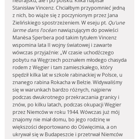
hebrajsku, ale i po polsku. Kilka napisał
Stanisław Vincenz. Chciałbym przypomnieć jedną
z nich, bo wiąże się z poczynionym przez Jana
Zielińskiego spostrzeżeniem. W eseju pt.
Qu’une
larme dans l’océan
nawiązującym do powieści
Manèsa Sperbera pod takim tytułem Vincenz
wspomina lata II wojny światowej i zawarte
wówczas przyjaźnie: „W czasie uchodźczego
pobytu na Węgrzech poznałem młodego chasyda
rodem z Węgier i tam zamieszkałego, który
spędził kilka lat w szkole rabinackiej w Polsce, u
znanego rabina Rokacha w Bełzie. Widywaliśmy
się w warunkach bardzo różnych, najpierw
podczas dwukrotnego przekraczania granicy i
znów, po kilku latach, podczas okupacji Węgier
przez Niemców w roku 1944. Wówczas już mój
znajomy nie miał domu, bo jego rodzinę w
większości deportowano do Oświęcimia, a on
ukrywał się w Budapeszcie i przetrwał Niemców