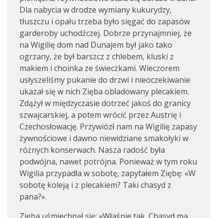
Dla nabycia w drodze wymiany kukurydzy,
tłuszczu i opału trzeba było sięgać do zapasów
garderoby uchodźczej. Dobrze przynajmniej, że
na Wigilię dom nad Dunajem był jako tako
ogrzany, że był barszcz z chlebem, kluski z
makiem i choinka ze świeczkami. Wieczorem
usłyszeliśmy pukanie do drzwi i nieoczekiwanie
ukazał się w nich Zięba obładowany plecakiem.
Zdążył w międzyczasie dotrzeć jakoś do granicy
szwajcarskiej, a potem wrócić przez Austrię i
Czechosłowację. Przywiózł nam na Wigilię zapasy
żywnościowe i dawno niewidziane smakołyki w
różnych konserwach. Nasza radość była
podwójna, nawet potrójna. Ponieważ w tym roku
Wigilia przypadła w sobotę, zapytałem Ziębę: «W
sobotę koleją i z plecakiem? Taki chasyd z
pana?».
Zięba uśmiechnął się: «Właśnie tak. Chasyd ma