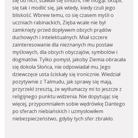
się od nich, stawali się smutni, nie mogąc skupić
się tak i modlić się, jak wtedy, kiedy czuli jego
bliskość. Wbrew temu, co się czasem myśli o
uczniach rabinackich, Zięba wcale nie był
zamknięty przed dopływem obcych prądów
duchowych i intelektualnych. Miał szczere
zainteresowanie dla nieznanych mu postaw
myślowych, dla obcych obyczajów, symbolów i
dogmatów. Tylko pomysł, jakoby Ziemia obracała
się dokoła Słońca, nie odpowiadał mu. Jego
dziewczęce usta ściskały się ironicznie. Wiedział
pozytywnie z Talmudu, jak sprawy się mają,
przyrzekł zresztą, że wytłumaczy mi to jeszcze z
religijnego punktu widzenia. Nie dopytując się
więcej, przypomniałem sobie wędrówkę Dantego
po sferach niebiańskich i uzmysłowiłem
niebezpieczeństwo, gdyby tych sfer zbrakło.