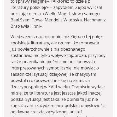
to sprawy religijne». «A któreż to dzieła z
literatury polskiej?» – zapytałem. Zięba wyliczał
bez zająknienia: «Wielki Magid, słowa samego
Baal Szem Towa, Mendel z Witebska, Nachman z
Bracławia i inni».
Wiedziałem znacznie mniej niż Zięba o tej gałęzi
«polskiej» literatury, ale czułem, że to prawda.
Już powierzchownie z nią obeznanego
zastanawia nie tylko wpływ krajobrazu, przyrody,
także przenikanie pieśni i melodii ludowych,
interpretowanych symbolicznie, nie mówiąc o
zasadniczej sytuacji dziejowej, że chasydyzm
powstał i rozpowszechnił się na ziemiach
Rzeczypospolitej w XVIII wieku. Osobiście wydaje
mi się, że ta literatura jest jeszcze jakoś inaczej
polska. Sytuacja jest taka, że opinia ta już nie
zagraża ani «zażydzeniem» polskiej umysłowości,
od dawna zresztą zażydzonej, ani też