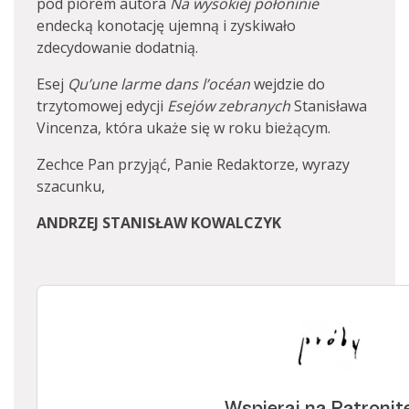
pod piórem autora
Na wysokiej połoninie
endecką konotację ujemną i zyskiwało
zdecydowanie dodatnią.
Esej
Qu’une larme dans l’océan
wejdzie do
trzytomowej edycji
Esejów zebranych
Stanisława
Vincenza, która ukaże się w roku bieżącym.
Zechce Pan przyjąć, Panie Redaktorze, wyrazy
szacunku,
ANDRZEJ STANISŁAW KOWALCZYK