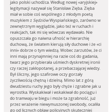
jako polski uchodźca. Według nowej «aryjskiej»
legitymacji nazywał się Stanisław Zięba. Zięba
miał w sobie coś wspólnego z młodym poetą
muzykiem z
Sędziów
Wyspiańskiego, zarówno w
zewnętrznym wyglądzie, jako też w ruchach i
reakcjach, tak mi się wówczas wydawało. Nie
opuszczała go naiwna ufność w hierarchię
duchową, że światem kierują siły duchowe i że «ci
inni» dobrze o tym wiedzą. Wobec zarzutów, że ci
inni mają przynajmniej na razie coś do gadania,
twarz jego przybierała uśmiech dyskretnej ironii
czy raczej zakłopotanej, a przebaczającej wiedzy.
Był śliczny, jego szafirowe oczy gorzały
życzliwością chętną i dzielną. Mimo lat z górą
dwudziestu ruchy jego były chyże i zgrabne jak u
wyrostka. Wyskakiwał i wskakiwał do pociągu i
do tramwaju w biegu i może ta zgrabność, już
przez wrażenie niewymuszonej swobody, ocaliła
go od licznych obław policyjnych skuteczniej