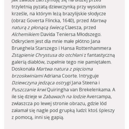
trzyletnią pyzatą dziewczynką przy wysokim
krześle, na którym leżą brazylijskie słodycze
(obraz Goverta Flincka, 1640), przed
Martwą
naturą z płonącą świecą
Claesza, przed
Alchemikiem
Davida Teniersa Młodszego.
Odkryciem jest dla mnie małe płótno Jana
Brueghela Starszego i Hansa Rottenhammera
Zstąpienie Chrystusa do otchłani
z fantastyczną
galerią diabłów, zupełnie tego nie pamiętałem.
Doskonała
Martwa natura z pięcioma
brzoskwiniami
Adriana Coorte. Intryguje
Dziewczyna jedząca ostrygi
Jana Steena i
Puszczanie krwi
Quiringha van Brekelenkama. A
ile się dzieje w
Zabawach na lodzie
Avercampa,
zwłaszcza po lewej stronie obrazu, gdzie lód
załamał się nagle pod grupką ludzi: ktoś śpieszy
z pomocą, inni się gapią.