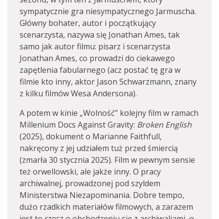
sympatycznie gra niesympatycznego Jarmuscha.
Główny bohater, autor i początkujący
scenarzysta, nazywa się Jonathan Ames, tak
samo jak autor filmu: pisarz i scenarzysta
Jonathan Ames, co prowadzi do ciekawego
zapętlenia fabularnego (acz postać tę gra w
filmie kto inny, aktor Jason Schwarzmann, znany
z kilku filmów Wesa Andersona).
A potem w kinie „Wolność” kolejny film w ramach
Millenium Docs Against Gravity:
Broken English
(2025), dokument o Marianne Faithfull,
nakręcony z jej udziałem tuż przed śmiercią
(zmarła 30 stycznia 2025). Film w pewnym sensie
też orwellowski, ale jakże inny. O pracy
archiwalnej, prowadzonej pod szyldem
Ministerstwa Niezapominania. Dobre tempo,
dużo rzadkich materiałów filmowych, a zarazem
jest to rzecz o obchodzeniu się z archiwaliami, o