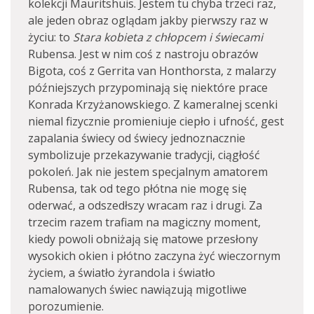
kolekcji Mauritshuis. Jestem tu chyba trzeci raz,
ale jeden obraz oglądam jakby pierwszy raz w
życiu: to
Stara kobieta z chłopcem i świecami
Rubensa. Jest w nim coś z nastroju obrazów
Bigota, coś z Gerrita van Honthorsta, z malarzy
późniejszych przypominają się niektóre prace
Konrada Krzyżanowskiego. Z kameralnej scenki
niemal fizycznie promieniuje ciepło i ufność, gest
zapalania świecy od świecy jednoznacznie
symbolizuje przekazywanie tradycji, ciągłość
pokoleń. Jak nie jestem specjalnym amatorem
Rubensa, tak od tego płótna nie mogę się
oderwać, a odszedłszy wracam raz i drugi. Za
trzecim razem trafiam na magiczny moment,
kiedy powoli obniżają się matowe przesłony
wysokich okien i płótno zaczyna żyć wieczornym
życiem, a światło żyrandola i światło
namalowanych świec nawiązują migotliwe
porozumienie.