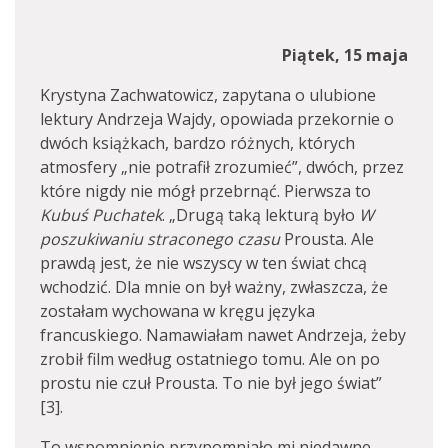
Piątek, 15 maja
Krystyna Zachwatowicz, zapytana o ulubione
lektury Andrzeja Wajdy, opowiada przekornie o
dwóch książkach, bardzo różnych, których
atmosfery „nie potrafił zrozumieć”, dwóch, przez
które nigdy nie mógł przebrnąć. Pierwsza to
Kubuś Puchatek
. „Drugą taką lekturą było
W
poszukiwaniu straconego czasu
Prousta. Ale
prawdą jest, że nie wszyscy w ten świat chcą
wchodzić. Dla mnie on był ważny, zwłaszcza, że
zostałam wychowana w kręgu języka
francuskiego. Namawiałam nawet Andrzeja, żeby
zrobił film według ostatniego tomu. Ale on po
prostu nie czuł Prousta. To nie był jego świat”
[3].
To wspomnienie przypomniało mi niedawne