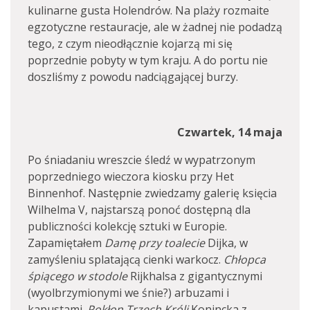
kulinarne gusta Holendrów. Na plaży rozmaite
egzotyczne restauracje, ale w żadnej nie podadzą
tego, z czym nieodłącznie kojarzą mi się
poprzednie pobyty w tym kraju. A do portu nie
doszliśmy z powodu nadciągającej burzy.
Czwartek, 14 maja
Po śniadaniu wreszcie śledź w wypatrzonym
poprzedniego wieczora kiosku przy Het
Binnenhof. Następnie zwiedzamy galerię księcia
Wilhelma V, najstarszą ponoć dostępną dla
publiczności kolekcję sztuki w Europie.
Zapamiętałem
Damę przy toalecie
Dijka, w
zamyśleniu splatającą cienki warkocz.
Chłopca
śpiącego w stodole
Rijkhalsa z gigantycznymi
(wyolbrzymionymi we śnie?) arbuzami i
kapustami.
Pokłon Trzech Króli
Konincka z