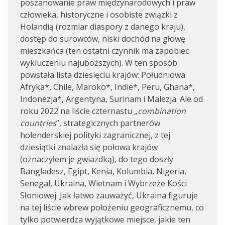
poszanowanie praw międzynarodowych i praw
człowieka, historyczne i osobiste związki z
Holandią (rozmiar diaspory z danego kraju),
dostęp do surowców, niski dochód na głowę
mieszkańca (ten ostatni czynnik ma zapobiec
wykluczeniu najuboższych). W ten sposób
powstała lista dziesięciu krajów: Południowa
Afryka*, Chile, Maroko*, Indie*, Peru, Ghana*,
Indonezja*, Argentyna, Surinam i Malezja. Ale od
roku 2022 na liście czternastu „
combination
countries
”, strategicznych partnerów
holenderskiej polityki zagranicznej, z tej
dziesiątki znalazła się połowa krajów
(oznaczyłem je gwiazdką), do tego doszły
Bangladesz, Egipt, Kenia, Kolumbia, Nigeria,
Senegal, Ukraina, Wietnam i Wybrzeże Kości
Słoniowej. Jak łatwo zauważyć, Ukraina figuruje
na tej liście wbrew położeniu geograficznemu, co
tylko potwierdza wyjątkowe miejsce, jakie ten