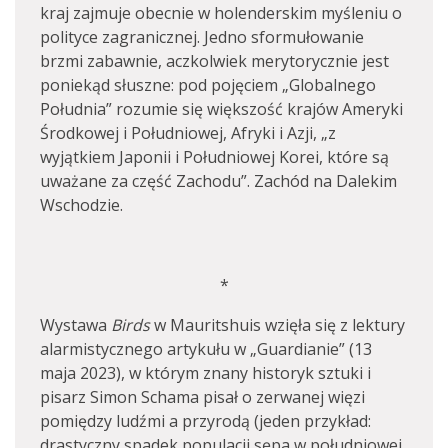
kraj zajmuje obecnie w holenderskim myśleniu o
polityce zagranicznej. Jedno sformułowanie
brzmi zabawnie, aczkolwiek merytorycznie jest
poniekąd słuszne: pod pojęciem „Globalnego
Południa” rozumie się większość krajów Ameryki
Środkowej i Południowej, Afryki i Azji, „z
wyjątkiem Japonii i Południowej Korei, które są
uważane za część Zachodu”. Zachód na Dalekim
Wschodzie.
*
Wystawa
Birds
w Mauritshuis wzięła się z lektury
alarmistycznego artykułu w „Guardianie” (13
maja 2023), w którym znany historyk sztuki i
pisarz Simon Schama pisał o zerwanej więzi
pomiędzy ludźmi a przyrodą (jeden przykład:
drastyczny spadek populacji sępa w południowej