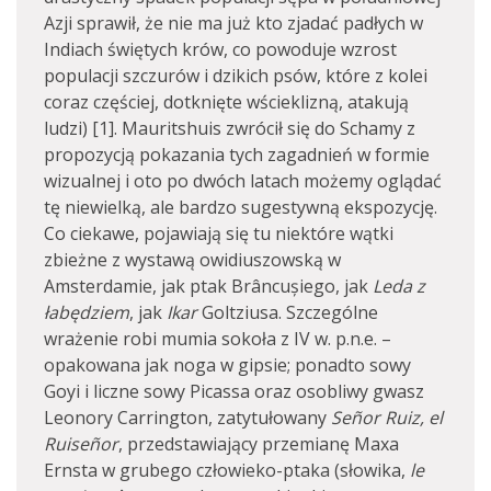
Azji sprawił, że nie ma już kto zjadać padłych w
Indiach świętych krów, co powoduje wzrost
populacji szczurów i dzikich psów, które z kolei
coraz częściej, dotknięte wścieklizną, atakują
ludzi) [1]. Mauritshuis zwrócił się do Schamy z
propozycją pokazania tych zagadnień w formie
wizualnej i oto po dwóch latach możemy oglądać
tę niewielką, ale bardzo sugestywną ekspozycję.
Co ciekawe, pojawiają się tu niektóre wątki
zbieżne z wystawą owidiuszowską w
Amsterdamie, jak ptak Brâncușiego, jak
Leda z
łabędziem
, jak
Ikar
Goltziusa. Szczególne
wrażenie robi mumia sokoła z IV w. p.n.e. –
opakowana jak noga w gipsie; ponadto sowy
Goyi i liczne sowy Picassa oraz osobliwy gwasz
Leonory Carrington, zatytułowany
Señor Ruiz, el
Ruiseñor
, przedstawiający przemianę Maxa
Ernsta w grubego człowieko-ptaka (słowika,
le