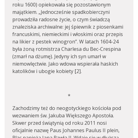
roku 1600) opiekowała się pozostawionym
majątkiem. „Jednocześnie spadkobierczyni
prowadziła radosne życie, o czym świadczą
znaleziska archiwalne: jej śpiewnik z piosenkami
francuskimi, niemieckimi i włoskimi oraz przepis
na likier z pestek winogron”. W latach 1604-24
była żoną rotmistrza Charlesa du Bec-Crespina
(zmarł na dżumę). Jedyny ich syn umarł w
niemowlęctwie. Jako wdowa wspierała haskich
katolików i ubogie kobiety
[
2].
*
Zachodzimy też do neogotyckiego kościoła pod
wezwaniem św. Jakuba Większego Apostoła.
Skwer przed świątynią od roku 2011 nosi
oficjalnie nazwę Paus Johannes Paulus II plein,
Plac papieża Jana Pawła II. Wdaję się w dłuższą