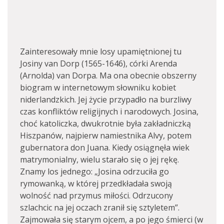
Zainteresowały mnie losy upamiętnionej tu
Josiny van Dorp (1565-1646), córki Arenda
(Arnolda) van Dorpa. Ma ona obecnie obszerny
biogram w internetowym słowniku kobiet
niderlandzkich. Jej życie przypadło na burzliwy
czas konfliktów religijnych i narodowych. Josina,
choć katoliczka, dwukrotnie była zakładniczką
Hiszpanów, najpierw namiestnika Alvy, potem
gubernatora don Juana. Kiedy osiągnęła wiek
matrymonialny, wielu starało się o jej rękę.
Znamy los jednego: „Josina odrzuciła go
rymowanką, w której przedkładała swoją
wolność nad przymus miłości. Odrzucony
szlachcic na jej oczach zranił się sztyletem”.
Zajmowała się starym ojcem, a po jego śmierci (w