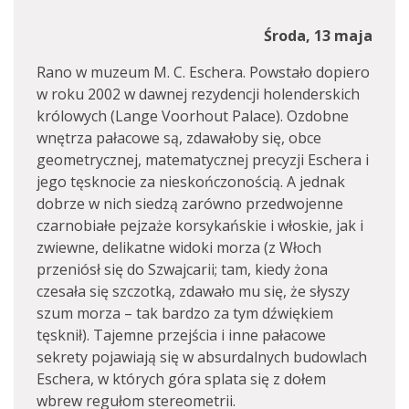
Środa, 13 maja
Rano w muzeum M. C. Eschera. Powstało dopiero
w roku 2002 w dawnej rezydencji holenderskich
królowych (Lange Voorhout Palace). Ozdobne
wnętrza pałacowe są, zdawałoby się, obce
geometrycznej, matematycznej precyzji Eschera i
jego tęsknocie za nieskończonością. A jednak
dobrze w nich siedzą zarówno przedwojenne
czarnobiałe pejzaże korsykańskie i włoskie, jak i
zwiewne, delikatne widoki morza (z Włoch
przeniósł się do Szwajcarii; tam, kiedy żona
czesała się szczotką, zdawało mu się, że słyszy
szum morza – tak bardzo za tym dźwiękiem
tęsknił). Tajemne przejścia i inne pałacowe
sekrety pojawiają się w absurdalnych budowlach
Eschera, w których góra splata się z dołem
wbrew regułom stereometrii.