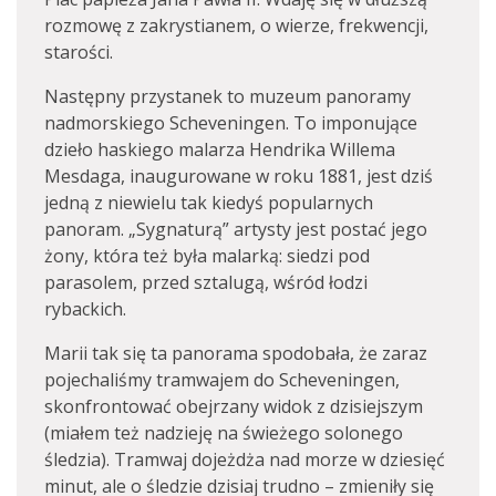
rozmowę z zakrystianem, o wierze, frekwencji,
starości.
Następny przystanek to muzeum panoramy
nadmorskiego Scheveningen. To imponujące
dzieło haskiego malarza Hendrika Willema
Mesdaga, inaugurowane w roku 1881, jest dziś
jedną z niewielu tak kiedyś popularnych
panoram. „Sygnaturą” artysty jest postać jego
żony, która też była malarką: siedzi pod
parasolem, przed sztalugą, wśród łodzi
rybackich.
Marii tak się ta panorama spodobała, że zaraz
pojechaliśmy tramwajem do Scheveningen,
skonfrontować obejrzany widok z dzisiejszym
(miałem też nadzieję na świeżego solonego
śledzia). Tramwaj dojeżdża nad morze w dziesięć
minut, ale o śledzie dzisiaj trudno – zmieniły się