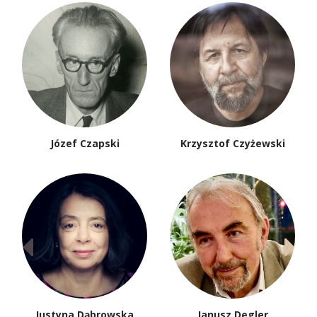
Józef Czapski
Krzysztof Czyżewski
Justyna Dąbrowska
Janusz Degler