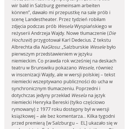
wir bald in Salzburg gemeinsam arbeiten
können”, dawało mi przepustkę na sale prób i
scenę Landestheater. Przez tydzień robiłam
zdjęcia podczas prób
Wesela
Wyspiańskiego w
reżyserii Andrzeja Wajdy. Nowe tłumaczenie (
Die
Hochzeit
) przygotował Karl Dedecius. Z tekstu
Albrechta dla
NaGłosu
: „Salzburskie
Wesele
było
pierwszym przedstawieniem w języku
niemieckim. Co prawda rok wcześniej na deskach
teatru w Brunswiku pokazano
Wesele
, również
w inscenizacji Wajdy, ale w wersji polskiej – tekst
niemiecki wszeptywano publiczności do ucha w
synchronicznym tłumaczeniu. Poprzedni i
dotychczas jedyny przekład
Wesela
na język
niemiecki Henryka Bereski (tylko częściowo
rymowany) z 1977 roku dostępny był w wersji
książkowej – ale bez komentarza… Kilka tygodni
przed premierą [w Salzburgu – EL] ukazało się w