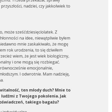
ycyzmu. Trzeba przekazać sprawy
rzyszłości, nadziei, czy jakkolwiek to
o, może sześćdziesięciolatek. Z
chłonności na idee, niewątpliwie byłem
 niedawno mnie zaskakiwało, że mogę
łem rok urodzenia, to się dziwiłem
zecież wiem, że jest wiek biologiczny,
onalny i one mogą się rozbiegać.
 równocześnie emocjonalnie,
 młodszym. I odwrotnie. Mam nadzieję,
a.
 witalność, ten młody duch? Mnie to
 ludźmi z Twojego pokolenia. Jak
doświadczeń, takiego bagażu?