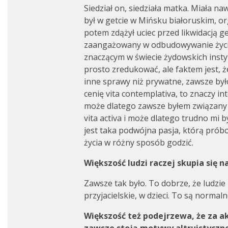
Siedział on, siedziała matka. Miała n
był w getcie w Mińsku białoruskim, o
potem zdążył uciec przed likwidacją ge
zaangażowany w odbudowywanie życia
znaczącym w świecie żydowskich instytu
prosto zredukować, ale faktem jest,
inne sprawy niż prywatne, zawsze było
cenię vita contemplativa, to znaczy in
może dlatego zawsze byłem związany z 
vita activa i może dlatego trudno mi b
jest taka podwójna pasja, którą pró
życia w różny sposób godzić.
Większość ludzi raczej skupia się 
Zawsze tak było. To dobrze, że ludzie
przyjacielskie, w dzieci. To są normal
Większość też podejrzewa, że za a