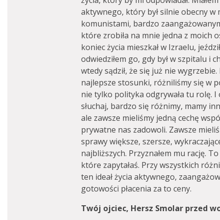
życia, który by mi odpowiadał. Miałem
aktywnego, który był silnie obecny w m
komunistami, bardzo zaangażowanymi 
które zrobiła na mnie jedna z moich 
koniec życia mieszkał w Izraelu, jeźdz
odwiedziłem go, gdy był w szpitalu i c
wtedy sądził, że się już nie wygrzebie
najlepsze stosunki, różniliśmy się w p
nie tylko polityka odgrywała tu rolę. 
słuchaj, bardzo się różnimy, mamy in
ale zawsze mieliśmy jedną cechę wspól
prywatne nas zadowoli. Zawsze mieli
sprawy większe, szersze, wykraczają
najbliższych. Przyznałem mu rację. To
które zapytałaś. Przy wszystkich róż
ten ideał życia aktywnego, zaangażow
gotowości płacenia za to ceny.
Twój ojciec, Hersz Smolar przed woj