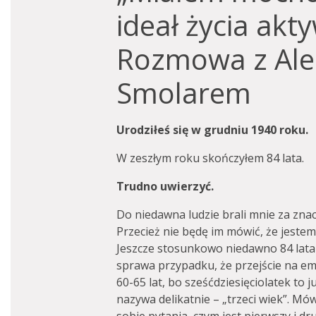
ideał życia akt
Rozmowa z Al
Smolarem
Urodziłeś się w grudniu 1940 roku.
W zeszłym roku skończyłem 84 lata.
Trudno uwierzyć.
Do niedawna ludzie brali mnie za znac
Przecież nie będę im mówić, że jestem
Jeszcze stosunkowo niedawno 84 lata t
sprawa przypadku, że przejście na em
60-65 lat, bo sześćdziesięciolatek to j
nazywa delikatnie – „trzeci wiek”. M