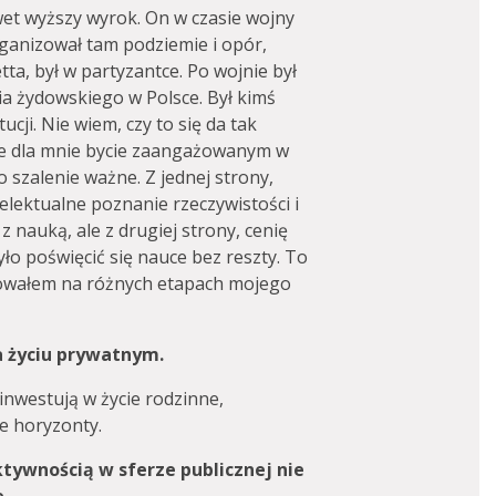
awet wyższy wyrok. On w czasie wojny
rganizował tam podziemie i opór,
tta, był w partyzantce. Po wojnie był
 żydowskiego w Polsce. Był kimś
cji. Nie wiem, czy to się da tak
 że dla mnie bycie zaangażowanym w
 szalenie ważne. Z jednej strony,
telektualne poznanie rzeczywistości i
nauką, ale z drugiej strony, cenię
yło poświęcić się nauce bez reszty. To
bowałem na różnych etapach mojego
na życiu prywatnym.
 inwestują w życie rodzinne,
ne horyzonty.
ktywnością w sferze publicznej nie