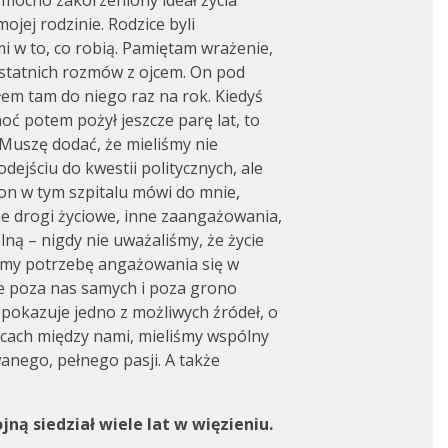
 mocno zakorzeniony ideał życia
ojej rodzinie. Rodzice byli
w to, co robią. Pamiętam wrażenie,
ostatnich rozmów z ojcem. On pod
iłem tam do niego raz na rok. Kiedyś
hoć potem pożył jeszcze parę lat, to
. Muszę dodać, że mieliśmy nie
odejściu do kwestii politycznych, ale
I on w tym szpitalu mówi do mnie,
ne drogi życiowe, inne zaangażowania,
ną – nigdy nie uważaliśmy, że życie
śmy potrzebę angażowania się w
ce poza nas samych i poza grono
 pokazuje jedno z możliwych źródeł, o
nicach między nami, mieliśmy wspólny
anego, pełnego pasji. A także
ną siedział wiele lat w więzieniu.