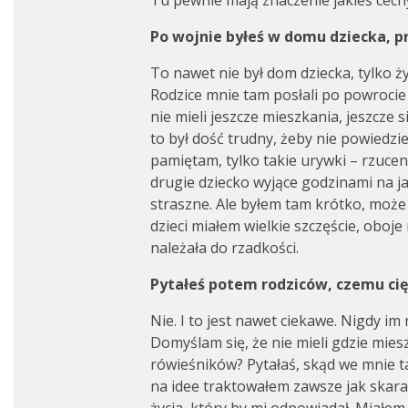
Tu pewnie mają znaczenie jakieś cech
Po wojnie byłeś w domu dziecka, 
To nawet nie był dom dziecka, tylko 
Rodzice mnie tam posłali po powrocie 
nie mieli jeszcze mieszkania, jeszcze s
to był dość trudny, żeby nie powiedzi
pamiętam, tylko takie urywki – rzucen
drugie dziecko wyjące godzinami na j
straszne. Ale byłem tam krótko, może 
dzieci miałem wielkie szczęście, oboje 
należała do rzadkości.
Pytałeś potem rodziców, czemu cię
Nie. I to jest nawet ciekawe. Nigdy im
Domyślam się, że nie mieli gdzie mies
rówieśników? Pytałaś, skąd we mnie 
na idee traktowałem zawsze jak skara