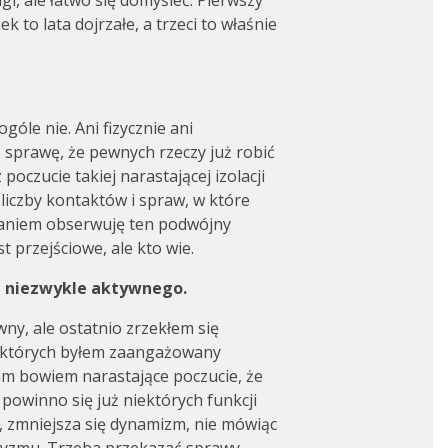
ugi, ale łatwo się domyśleć. Pierwszy
k to lata dojrzałe, a trzeci to właśnie
góle nie. Ani fizycznie ani
e sprawę, że pewnych rzeczy już robić
poczucie takiej narastającej izolacji
liczby kontaktów i spraw, w które
aniem obserwuję ten podwójny
t przejściowe, ale kto wie.
a niezwykle aktywnego.
y, ale ostatnio zrzekłem się
 w których byłem zaangażowany
Mam bowiem narastające poczucie, że
 powinno się już niektórych funkcji
, zmniejsza się dynamizm, nie mówiąc