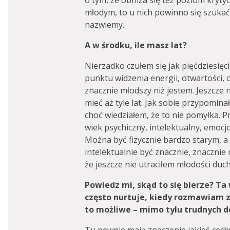
o tym, że obniża się też poziom kryt
młodym, to u nich powinno się szukać p
nazwiemy.
A w środku, ile masz lat?
Nierzadko czułem się jak pięćdziesięci
punktu widzenia energii, otwartości, 
znacznie młodszy niż jestem. Jeszcze
mieć aż tyle lat. Jak sobie przypomina
choć wiedziałem, że to nie pomyłka. Pr
wiek psychiczny, intelektualny, emocj
Można być fizycznie bardzo starym, a
intelektualnie być znacznie, znacznie
że jeszcze nie utraciłem młodości duch
Powiedz mi, skąd to się bierze? Ta
często nurtuje, kiedy rozmawiam z
to możliwe – mimo tylu trudnych 