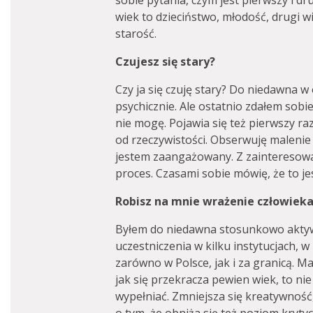
sobie pytania, czym jest pierwszy i dr
wiek to dzieciństwo, młodość, drugi wie
starość.
Czujesz się stary?
Czy ja się czuję stary? Do niedawna w o
psychicznie. Ale ostatnio zdałem sobi
nie mogę. Pojawia się też pierwszy raz 
od rzeczywistości. Obserwuję malenie 
jestem zaangażowany. Z zainteresow
proces. Czasami sobie mówię, że to jes
Robisz na mnie wrażenie człowiek
Byłem do niedawna stosunkowo aktywn
uczestniczenia w kilku instytucjach,
zarówno w Polsce, jak i za granicą. 
jak się przekracza pewien wiek, to nie
wypełniać. Zmniejsza się kreatywność