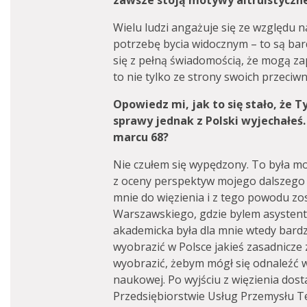
zawsze stoją motywy altruistyczne
Wielu ludzi angażuje się ze względu n
potrzebę bycia widocznym – to są bar
się z pełną świadomością, że mogą zap
to nie tylko ze strony swoich przeciwn
Opowiedz mi, jak to się stało, że 
sprawy jednak z Polski wyjechałeś.
marcu 68?
Nie czułem się wypędzony. To była mo
z oceny perspektyw mojego dalszego 
mnie do więzienia i z tego powodu z
Warszawskiego, gdzie bylem asystent
akademicka była dla mnie wtedy bardz
wyobrazić w Polsce jakieś zasadnicze 
wyobrazić, żebym mógł się odnaleźć w 
naukowej. Po wyjściu z więzienia dos
Przedsiębiorstwie Usług Przemysłu 