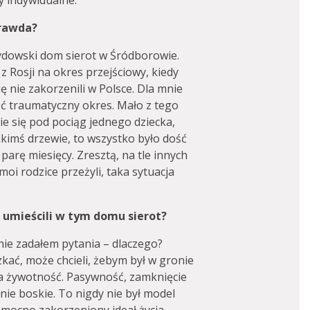
y indywidualne.
prawda?
żydowski dom sierot w Śródborowie.
z Rosji na okres przejściowy, kiedy
ię nie zakorzenili w Polsce. Dla mnie
eć traumatyczny okres. Mało z tego
ie się pod pociąg jednego dziecka,
akimś drzewie, to wszystko było dość
parę miesięcy. Zresztą, na tle innych
moi rodzice przeżyli, taka sytuacja
 umieścili w tym domu sierot?
 nie zadałem pytania – dlaczego?
zkać, może chcieli, żebym był w gronie
ta żywotność. Pasywność, zamknięcie
nie boskie. To nigdy nie był model