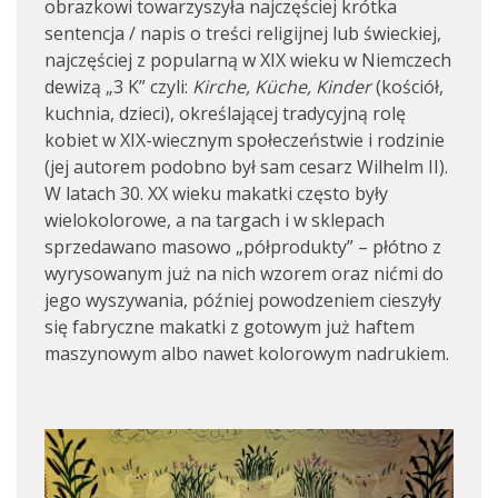
obrazkowi towarzyszyła najczęściej krótka
sentencja / napis o treści religijnej lub świeckiej,
najczęściej z popularną w XIX wieku w Niemczech
dewizą „3 K” czyli:
Kirche, Küche, Kinder
(kościół,
kuchnia, dzieci), określającej tradycyjną rolę
kobiet w XIX-wiecznym społeczeństwie i rodzinie
(jej autorem podobno był sam cesarz Wilhelm II).
W latach 30. XX wieku makatki często były
wielokolorowe, a na targach i w sklepach
sprzedawano masowo „półprodukty” – płótno z
wyrysowanym już na nich wzorem oraz nićmi do
jego wyszywania, później powodzeniem cieszyły
się fabryczne makatki z gotowym już haftem
maszynowym albo nawet kolorowym nadrukiem.