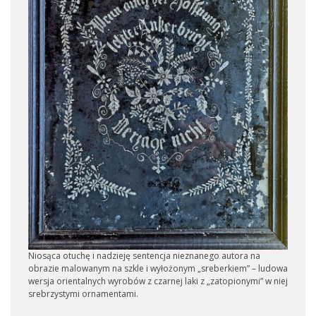
Niosąca otuchę i nadzieję sentencja nieznanego autora na
obrazie malowanym na szkle i wyłożonym „sreberkiem” – ludowa
wersja orientalnych wyrobów z czarnej laki z „zatopionymi” w niej
srebrzystymi ornamentami.