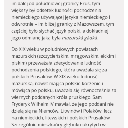
im dalej od południowej granicy Prus, tym
większy był odsetek ludności pochodzenia
niemieckiego używającej języka niemieckiego i
odwrotnie – im bliżej granicy z Mazowszem, tym
częściej było słychać język polski, a dokładniej
jego odmianę jaką była
mazurská gádkä
.
Do XIX wieku w południowych powiatach
mazurskich (szczycieńskim, mrągowskim, ełckim i
piskim) przeważała zdecydowanie ludność
pochodzenia polskiego, która uważała się za
polskich Prusaków. W XIX wieku ludność
mazurska, nawet mająca polskie korzenie i
mówiąca po polsku, uważała się równocześnie za
wiernych poddanych króla pruskiego. Sam
Fryderyk Wilhelm IV mawiał, że jego poddani nie
dzielą się na Niemców, Litwinów i Polaków, lecz
na niemieckich, litewskich i polskich Prusaków.
Szczególnie mieszkańcy głęboko ukrytych w