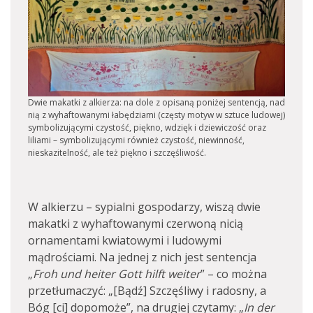
Dwie makatki z alkierza: na dole z opisaną poniżej sentencją, nad
nią z wyhaftowanymi łabędziami (częsty motyw w sztuce ludowej)
symbolizującymi czystość, piękno, wdzięk i dziewiczość oraz
liliami – symbolizującymi również czystość, niewinność,
nieskazitelność, ale też piękno i szczęśliwość.
W alkierzu – sypialni gospodarzy, wiszą dwie
makatki z wyhaftowanymi czerwoną nicią
ornamentami kwiatowymi i ludowymi
mądrościami. Na jednej z nich jest sentencja
„
Froh und heiter Gott hilft weiter
” – co można
przetłumaczyć: „[Bądź] Szczęśliwy i radosny, a
Bóg [ci] dopomoże”, na drugiej czytamy: „
In der