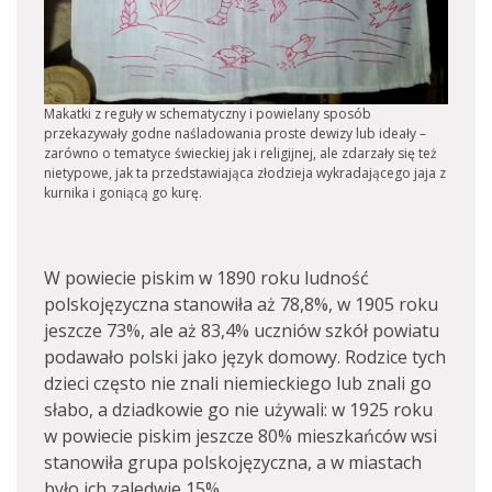
Makatki z reguły w schematyczny i powielany sposób
przekazywały godne naśladowania proste dewizy lub ideały –
zarówno o tematyce świeckiej jak i religijnej, ale zdarzały się też
nietypowe, jak ta przedstawiająca złodzieja wykradającego jaja z
kurnika i goniącą go kurę.
W powiecie piskim w 1890 roku ludność
polskojęzyczna stanowiła aż 78,8%, w 1905 roku
jeszcze 73%, ale aż 83,4% uczniów szkół powiatu
podawało polski jako język domowy. Rodzice tych
dzieci często nie znali niemieckiego lub znali go
słabo, a dziadkowie go nie używali: w 1925 roku
w powiecie piskim jeszcze 80% mieszkańców wsi
stanowiła grupa polskojęzyczna, a w miastach
było ich zaledwie 15%.