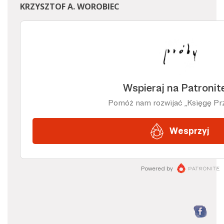
KRZYSZTOF A. WOROBIEC
F