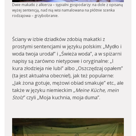
Dwie makatki z alkierza – sypialni gospodarzy: na dole z opisaną
wyżej sentencją, nad nią wisi namalowana na płótnie scenka
rodzajowa – grzybobranie.
Ściany w izbie dziadków zdobią makatki z
prostymi sentencjami w języku polskim: „Mydło i
woda twoja uroda!” i „Świeża woda”, a w spiżarni
napisy są zarówno nietypowe i oryginalne: „I
kura złodzieja nie lubi” albo „Oszczędzaj opałem”
(ta jest aktualna obecnie!), jak też popularne:
„Jak żona gotuje, mężowi obiad smakuje” etc., ale
także w języku niemieckim „
Meine Küche, mein
Stolz
” czyli „Moja kuchnia, moja duma”.