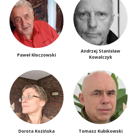
Roberto Salvadori
Paula Sawicka
Annemarie
ks. Jan Sochoń
Schwarzenbach