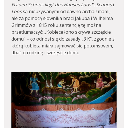
Frauen Schoos liegt des Hauses Loos!
”.
Schoos
i
Loos
są nieużywanymi od dawno archaizmami,
ale za pomocą słownika braci Jakuba i Wilhelma
Grimmów z 1815 roku sentencję tę można
przetłumaczyć: „Kobiece łono skrywa szczęście
domu” – co odnosi się do zasady „3 K”, zgodnie z
którą kobieta miała zajmować się potomstwem,
dbać o rodzinę i szczęście domu.