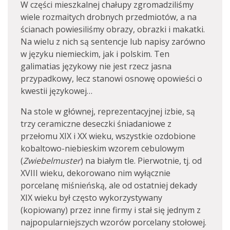
W części mieszkalnej chałupy zgromadziliśmy
wiele rozmaitych drobnych przedmiotów, a na
ścianach powiesiliśmy obrazy, obrazki i makatki.
Na wielu z nich są sentencje lub napisy zarówno
w języku niemieckim, jak i polskim. Ten
galimatias językowy nie jest rzecz jasna
przypadkowy, lecz stanowi osnowę opowieści o
kwestii językowej…
Na stole w głównej, reprezentacyjnej izbie, są
trzy ceramiczne deseczki śniadaniowe z
przełomu XIX i XX wieku, wszystkie ozdobione
kobaltowo-niebieskim wzorem cebulowym
(
Zwiebelmuster
) na białym tle. Pierwotnie, tj. od
XVIII wieku, dekorowano nim wyłącznie
porcelanę miśnieńską, ale od ostatniej dekady
XIX wieku był często wykorzystywany
(kopiowany) przez inne firmy i stał się jednym z
najpopularniejszych wzorów porcelany stołowej.