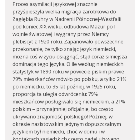
Proces asymilacji językowej znacznie
przyśpieszyła wielka migracja zarobkowa do
Zagłębia Ruhry w Nadrenii Północnej-Westfalii
pod koniec XIX wieku, odbudowa Mazur po I
wojnie światowej i wygrany przez Niemcy
plebiscyt z 1920 roku. Zapanowało powszechne
przekonanie, że tylko znając język niemiecki,
można coś w życiu osiągnąć, stąd coraz silniejsza
dominacja tego języka. O ile według niemieckich
statystyk w 1890 roku w powiecie piskim prawie
79% mieszkańców mówiło po polsku, a tylko 21%
po niemiecku, to 35 lat później, w 1925 roku,
proporcja ta uległa odwróceniu: 79%
mieszkańców posługiwało się niemieckim, a 21%
polskim – przynajmniej oficjalnie, bo często
ukrywano znajomość polskiego! Później, w
okresie nazistowskim jedynym dopuszczalnym
językiem był niemiecki, choć w domu i w
kontaktach sąsiedzkich często nadal używano