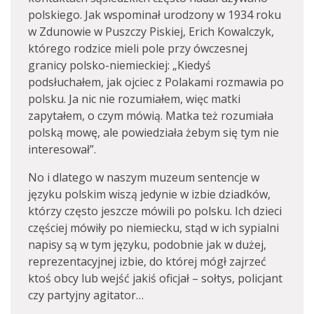
polskiego. Jak wspominał urodzony w 1934 roku
w Zdunowie w Puszczy Piskiej, Erich Kowalczyk,
którego rodzice mieli pole przy ówczesnej
granicy polsko-niemieckiej: „Kiedyś
podsłuchałem, jak ojciec z Polakami rozmawia po
polsku. Ja nic nie rozumiałem, więc matki
zapytałem, o czym mówią. Matka też rozumiała
polską mowę, ale powiedziała żebym się tym nie
interesował”.
No i dlatego w naszym muzeum sentencje w
języku polskim wiszą jedynie w izbie dziadków,
którzy często jeszcze mówili po polsku. Ich dzieci
częściej mówiły po niemiecku, stąd w ich sypialni
napisy są w tym języku, podobnie jak w dużej,
reprezentacyjnej izbie, do której mógł zajrzeć
ktoś obcy lub wejść jakiś oficjał – sołtys, policjant
czy partyjny agitator…