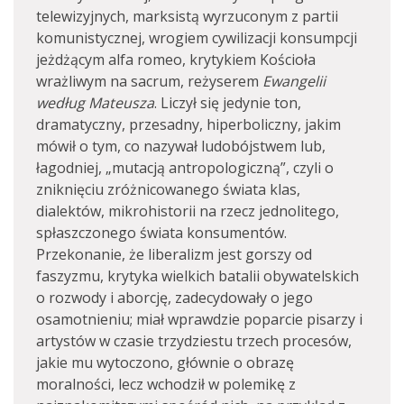
telewizyjnych, marksistą wyrzuconym z partii
komunistycznej, wrogiem cywilizacji konsumpcji
jeżdżącym alfa romeo, krytykiem Kościoła
wrażliwym na sacrum, reżyserem
Ewangelii
według Mateusza
. Liczył się jedynie ton,
dramatyczny, przesadny, hiperboliczny, jakim
mówił o tym, co nazywał ludobójstwem lub,
łagodniej, „mutacją antropologiczną”, czyli o
zniknięciu zróżnicowanego świata klas,
dialektów, mikrohistorii na rzecz jednolitego,
spłaszczonego świata konsumentów.
Przekonanie, że liberalizm jest gorszy od
faszyzmu, krytyka wielkich batalii obywatelskich
o rozwody i aborcję, zadecydowały o jego
osamotnieniu; miał wprawdzie poparcie pisarzy i
artystów w czasie trzydziestu trzech procesów,
jakie mu wytoczono, głównie o obrazę
moralności, lecz wchodził w polemikę z