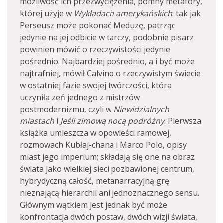
możliwość ich przezwyciężenia, pomny metafory,
której użyje w
Wykładach amerykańskich
: tak jak
Perseusz może pokonać Meduzę, patrząc
jedynie na jej odbicie w tarczy, podobnie pisarz
powinien mówić o rzeczywistości jedynie
pośrednio. Najbardziej pośrednio, a i być może
najtrafniej, mówił Calvino o rzeczywistym świecie
w ostatniej fazie swojej twórczości, która
uczyniła zeń jednego z mistrzów
postmodernizmu, czyli w
Niewidzialnych
miastach
i
Jeśli zimową nocą podróżny
. Pierwsza
książka umieszcza w opowieści ramowej,
rozmowach Kubłaj-chana i Marco Polo, opisy
miast jego imperium; składają się one na obraz
świata jako wielkiej sieci pozbawionej centrum,
hybrydyczną całość, metanarracyjną grę
nieznającą hierarchii ani jednoznacznego sensu.
Głównym wątkiem jest jednak być może
konfrontacja dwóch postaw, dwóch wizji świata,