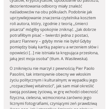
cytatów, kryptocytatów, upodobanie do pastiszu,
dezorientowania odbiorcy miały znaleźć
naśladowców na obu półkulach. Podobnie jak
uprzywilejowanie znaczenia czytelnika kosztem
roli autora, który, zgodnie z teorią „śmierci
pisarza” mógłby spokojnie zniknąć. „Jak dobrze
potrafiłbym pisać – twierdzi jedna z postaci,
pisarz Flannery – gdyby mnie nie było! Gdyby
pomiędzy białą kartką papieru a wrzeniem słów i
opowieści […] nie istniała ta krępująca przesłona,
jaką jest moja osoba” (tłum. A. Wasilewska).
O zniknięciu nie marzył z pewnością Pier Paolo
Pasolini, tak intensywnie obecny we włoskim
życiu politycznym i kulturalnym; w wypadku jego
„rozpaczliwej witalności”, jak sam miał określić
swoją postawę życiową, w grę wchodzi obecność
fizyczna, cielesna, wzmocniona zarówno jego
licznymi fotografiami, czyniącymi zeń prawdziwą