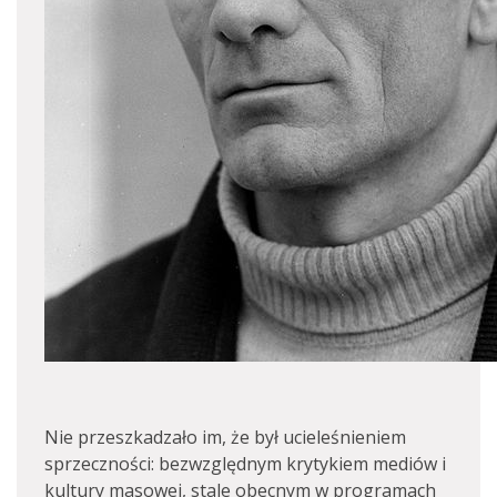
Nie przeszkadzało im, że był ucieleśnieniem
sprzeczności: bezwzględnym krytykiem mediów i
kultury masowej, stale obecnym w programach