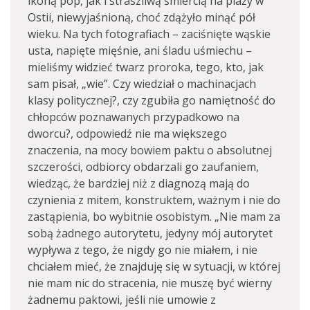
ikoną pop, jak i straszliwą śmiercią na plaży w
Ostii, niewyjaśnioną, choć zdążyło minąć pół
wieku. Na tych fotografiach – zaciśnięte wąskie
usta, napięte mięśnie, ani śladu uśmiechu –
mieliśmy widzieć twarz proroka, tego, kto, jak
sam pisał, „wie”. Czy wiedział o machinacjach
klasy politycznej?, czy zgubiła go namiętność do
chłopców poznawanych przypadkowo na
dworcu?, odpowiedź nie ma większego
znaczenia, na mocy bowiem paktu o absolutnej
szczerości, odbiorcy obdarzali go zaufaniem,
wiedząc, że bardziej niż z diagnozą mają do
czynienia z mitem, konstruktem, ważnym i nie do
zastąpienia, bo wybitnie osobistym. „Nie mam za
sobą żadnego autorytetu, jedyny mój autorytet
wypływa z tego, że nigdy go nie miałem, i nie
chciałem mieć, że znajduję się w sytuacji, w której
nie mam nic do stracenia, nie muszę być wierny
żadnemu paktowi, jeśli nie umowie z