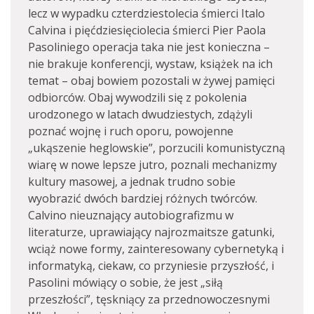
lecz w wypadku czterdziestolecia śmierci Italo
Calvina i pięćdziesięciolecia śmierci Pier Paola
Pasoliniego operacja taka nie jest konieczna –
nie brakuje konferencji, wystaw, książek na ich
temat – obaj bowiem pozostali w żywej pamięci
odbiorców. Obaj wywodzili się z pokolenia
urodzonego w latach dwudziestych, zdążyli
poznać wojnę i ruch oporu, powojenne
„ukąszenie heglowskie”, porzucili komunistyczną
wiarę w nowe lepsze jutro, poznali mechanizmy
kultury masowej, a jednak trudno sobie
wyobrazić dwóch bardziej różnych twórców.
Calvino nieuznający autobiografizmu w
literaturze, uprawiający najrozmaitsze gatunki,
wciąż nowe formy, zainteresowany cybernetyką i
informatyką, ciekaw, co przyniesie przyszłość, i
Pasolini mówiący o sobie, że jest „siłą
przeszłości”, tęskniący za przednowoczesnymi