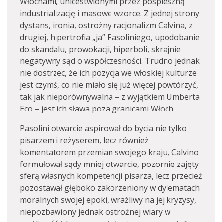
Włochami, unicestwionymi przez pospieszną
industrializację i masowe wzorce. Z jednej strony
dystans, ironia, ostrożny racjonalizm Calvina, z
drugiej, hipertrofia „ja” Pasoliniego, upodobanie
do skandalu, prowokacji, hiperboli, skrajnie
negatywny sąd o współczesności. Trudno jednak
nie dostrzec, że ich pozycja we włoskiej kulturze
jest czymś, co nie miało się już więcej powtórzyć,
tak jak nieporównywalna – z wyjątkiem Umberta
Eco – jest ich sława poza granicami Włoch.
Pasolini otwarcie aspirował do bycia nie tylko
pisarzem i reżyserem, lecz również
komentatorem przemian swojego kraju, Calvino
formułował sądy mniej otwarcie, pozornie zajęty
sferą własnych kompetencji pisarza, lecz przecież
pozostawał głęboko zakorzeniony w dylematach
moralnych swojej epoki, wrażliwy na jej kryzysy,
niepozbawiony jednak ostrożnej wiary w