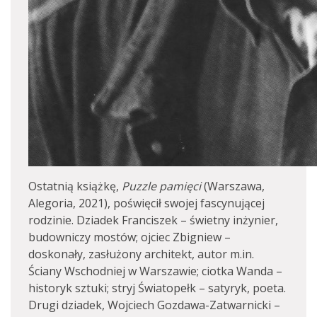
Ostatnią książkę,
Puzzle pamięci
(Warszawa,
Alegoria, 2021), poświęcił swojej fascynującej
rodzinie. Dziadek Franciszek – świetny inżynier,
budowniczy mostów; ojciec Zbigniew –
doskonały, zasłużony architekt, autor m.in.
Ściany Wschodniej w Warszawie; ciotka Wanda –
historyk sztuki; stryj Światopełk – satyryk, poeta.
Drugi dziadek, Wojciech Gozdawa-Zatwarnicki –