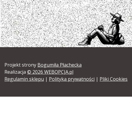
Projekt strony
Bogumiła Płachecka
Realizacja
© 2026 WEBOPCJA.pl
Regulamin sklepu
|
Polityka prywatności
|
Pliki Cookies