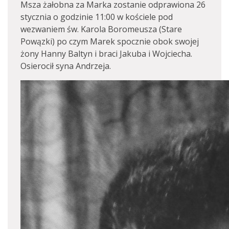
Msza żałobna za Marka zostanie odprawiona 26
stycznia o godzinie 11:00 w kościele pod
wezwaniem św. Karola Boromeusza (Stare
Powązki) po czym Marek spocznie obok swojej
żony Hanny Baltyn i braci Jakuba i Wojciecha.
Osierocił syna Andrzeja.