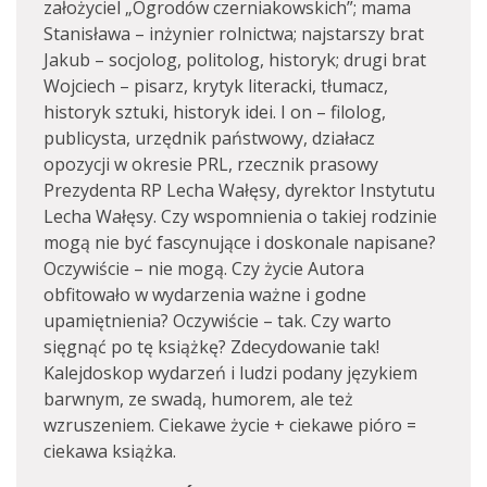
założyciel „Ogrodów czerniakowskich”; mama
Stanisława – inżynier rolnictwa; najstarszy brat
Jakub – socjolog, politolog, historyk; drugi brat
Wojciech – pisarz, krytyk literacki, tłumacz,
historyk sztuki, historyk idei. I on – filolog,
publicysta, urzędnik państwowy, działacz
opozycji w okresie PRL, rzecznik prasowy
Prezydenta RP Lecha Wałęsy, dyrektor Instytutu
Lecha Wałęsy. Czy wspomnienia o takiej rodzinie
mogą nie być fascynujące i doskonale napisane?
Oczywiście – nie mogą. Czy życie Autora
obfitowało w wydarzenia ważne i godne
upamiętnienia? Oczywiście – tak. Czy warto
sięgnąć po tę książkę? Zdecydowanie tak!
Kalejdoskop wydarzeń i ludzi podany językiem
barwnym, ze swadą, humorem, ale też
wzruszeniem. Ciekawe życie + ciekawe pióro =
ciekawa książka.