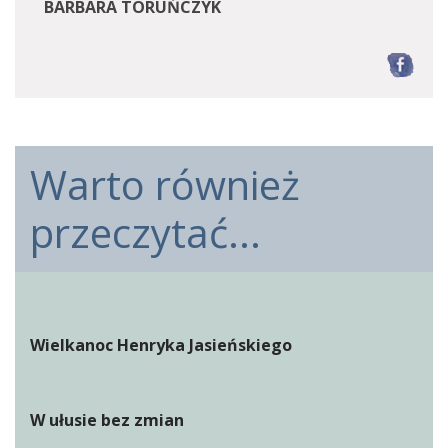
BARBARA TORUŃCZYK
F
Warto również
przeczytać...
Wielkanoc Henryka Jasieńskiego
W ułusie bez zmian