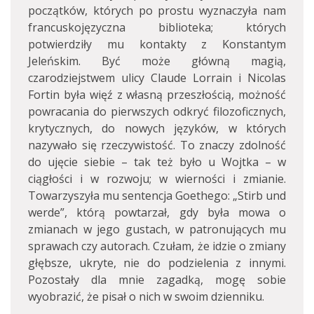
początków, których po prostu wyznaczyła nam
francuskojęzyczna biblioteka; których
potwierdziły mu kontakty z Konstantym
Jeleńskim. Być może główną magią,
czarodziejstwem ulicy Claude Lorrain i Nicolas
Fortin była więź z własną przeszłością, możność
powracania do pierwszych odkryć filozoficznych,
krytycznych, do nowych języków, w których
nazywało się rzeczywistość. To znaczy zdolność
do ujęcie siebie – tak też było u Wojtka – w
ciągłości i w rozwoju; w wierności i zmianie.
Towarzyszyła mu sentencja Goethego: „Stirb und
werde”, którą powtarzał, gdy była mowa o
zmianach w jego gustach, w patronujących mu
sprawach czy autorach. Czułam, że idzie o zmiany
głębsze, ukryte, nie do podzielenia z innymi.
Pozostały dla mnie zagadką, mogę sobie
wyobrazić, że pisał o nich w swoim dzienniku.