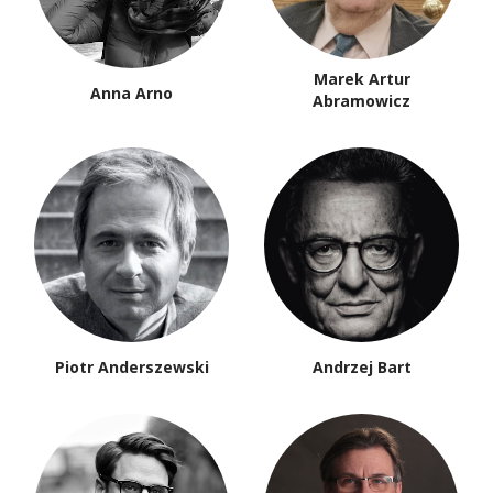
Paweł Kądziela
Agnieszka Kania
Ireneusz Kania
Wojciech Karpiński