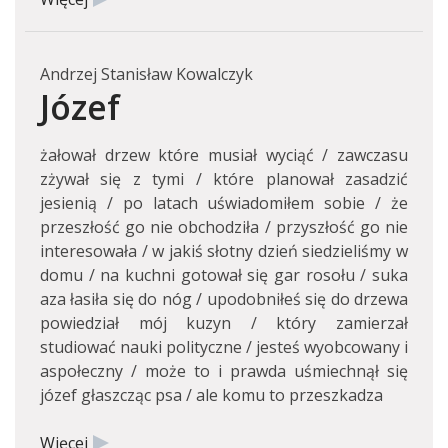
Andrzej Stanisław Kowalczyk
Józef
żałował drzew które musiał wyciąć / zawczasu
zżywał się z tymi / które planował zasadzić
jesienią / po latach uświadomiłem sobie / że
przeszłość go nie obchodziła / przyszłość go nie
interesowała / w jakiś słotny dzień siedzieliśmy w
domu / na kuchni gotował się gar rosołu / suka
aza łasiła się do nóg / upodobniłeś się do drzewa
powiedział mój kuzyn / który zamierzał
studiować nauki polityczne / jesteś wyobcowany i
aspołeczny / może to i prawda uśmiechnął się
józef głaszcząc psa / ale komu to przeszkadza
Więcej