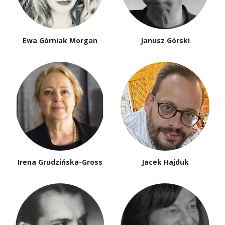
Piotr Mitzner
Robert Morgan
Paweł Muratow
Zygmunt Mycielski