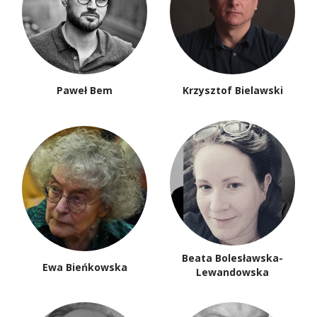
Stanisław Kasprzysiak
Wojciech Kass
Basil Kerski
Jarosław Klejnocki