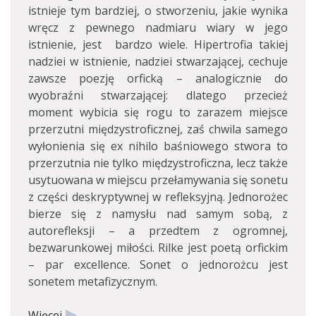
istnieje tym bardziej, o stworzeniu, jakie wynika
wręcz z pewnego nadmiaru wiary w jego
istnienie, jest bardzo wiele. Hipertrofia takiej
nadziei w istnienie, nadziei stwarzającej, cechuje
zawsze poezję orficką – analogicznie do
wyobraźni stwarzającej: dlatego przecież
moment wybicia się rogu to zarazem miejsce
przerzutni międzystroficznej, zaś chwila samego
wyłonienia się ex nihilo baśniowego stwora to
przerzutnia nie tylko międzystroficzna, lecz także
usytuowana w miejscu przełamywania się sonetu
z części deskryptywnej w refleksyjną. Jednorożec
bierze się z namysłu nad samym sobą, z
autorefleksji – a przedtem z ogromnej,
bezwarunkowej miłości. Rilke jest poetą orfickim
– par excellence. Sonet o jednorożcu jest
sonetem metafizycznym.
Więcej