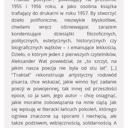
1955 i 1956 roku, a jako osobna książka
trafiający do drukarni w roku 1957. By stworzyć
dzieło polifoniczne, niezwykle błyskotliwe,
chwilami wręcz olśniewające; zarazem
kondensujące dziesiątki filozoficznych,
politycznych, estetycznych, historycznych czy
biograficznych wątków – i emanujące lekkością.
Dzieło, o którym jeden z pierwszych czytelników,
Aleksander Wat powiedział, że „to szczyt, na
jakim nasza poezja nie była od stu lat”. [...]
"Traktat" rekonstruuje artystyczny rodowód
pisarza, chce wskazać, jakie winno być zadanie
poezji w powojennej, tak innej od przeszłości
epoce, co ja sam, jego autor – chcę osiągnąć,
jakie moralne zobowiązania na mnie ciążą. Jak
się wpisuję w literacki łańcuch pokoleń, którego
ogniwa znaczone są sporami i niechęcią, ale
także podziwem, wdzięcznością, solidarnością. A