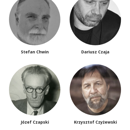
Jan Maria Kłoczowski
Piotr Kłoczowski
Andrzej Stanisław
Paweł Kłoczowski
Kowalczyk