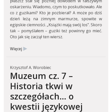
płaszcz stał się później dowodem w fałszywym
oskarżeniu. Wiadomo, czym to poskutkowało. Ale
co z guzikami? Kto je pozbierał? A może po dziś
dzień leżą na zimnym marmurze, spowite w
egipskie ciemności. „Książki mają swój los”. Skoro
tak – pomyślałem – guziki też powinny go mieć.
Oto jak się zaczął ten wiersz.
Więcej
Krzysztof A. Worobiec
Muzeum cz. 7 –
Historia tkwi w
szczegółach… o
kwestii językowej