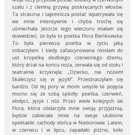
szalu i z ciemną grzywą poskręcanych włosów.
Ta straszna i tajemnicza postać wpatrywała się
we mnie intensywnie i chyba trochę się
uśmiechała. Jeszcze tego wieczoru miałam się
dowiedzieć, że była to poetka Flora Bieńkowska.
To była pierwsza poetka w życiu jaką
zobaczyłam. I kiedy zafascynowana niosłam do
ust kropelkę słodkiego czerwonego dżemu,
który drżał na końcu noża, zerwała się od stołu i
teatralnie krzyknęła: „Dziecko, nie nożem!
Skaleczysz się w język!”. Przestraszyłam się
bardzo. Od tej pory w moim umyśle te pojęcia
mocno się ze sobą splotły: poetka, czerwień,
słodycz, język i nóż. Przez wiele kolejnych lat
Flora, która obdarzyła mnie swoją przyjaźnią,
będzie zabierała mnie na swoje ulubione
spektakle: zachody słońca w Nieborowie. Latem,
w czerwcu i w lipcu, zapadało późno, koło