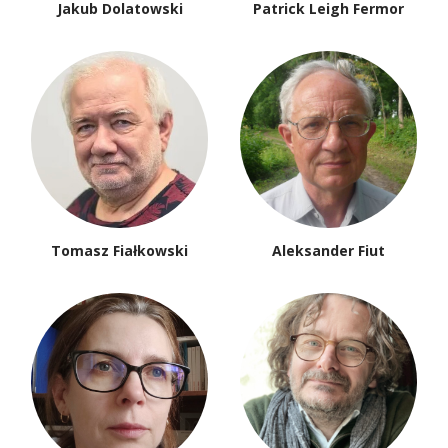
Elżbieta Lempp
Koschany
Krzysztof Lisowski
Jarosław Ławski