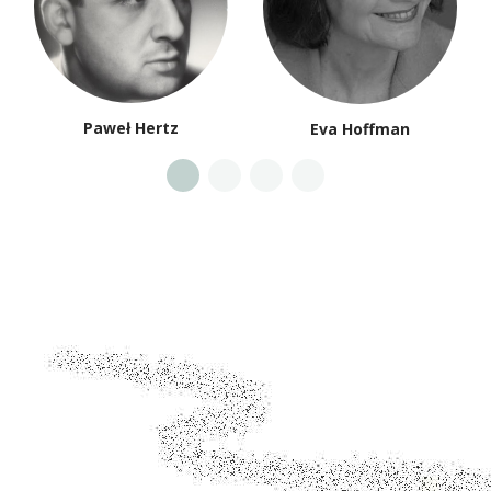
Mikołaj Nowak-
Joanna Olczak-Ronikier
Rogoziński