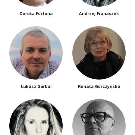
Małgorzata Łukasiewicz
Janusz Majcherek
Wojciech Majcherek
Maciej Miłkowski