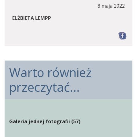
8 maja 2022
ELŻBIETA LEMPP
F
Warto również
przeczytać...
Galeria jednej fotografii (57)