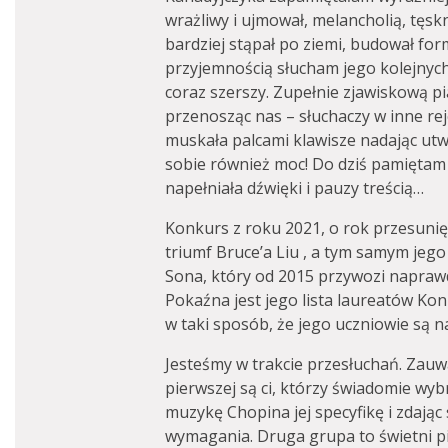
wrażliwy i ujmował, melancholią, tęs
bardziej stąpał po ziemi, budował form
przyjemnością słucham jego kolejnyc
coraz szerszy. Zupełnie zjawiskową pi
przenosząc nas – słuchaczy w inne rej
muskała palcami klawisze nadając utw
sobie również moc! Do dziś pamiętam 
napełniała dźwięki i pauzy treścią…
Konkurs z roku 2021, o rok przesuni
triumf Bruce’a Liu , a tym samym je
Sona, który od 2015 przywozi napraw
Pokaźna jest jego lista laureatów Ko
w taki sposób, że jego uczniowie są 
Jesteśmy w trakcie przesłuchań. Zauw
pierwszej są ci, którzy świadomie wyb
muzykę Chopina jej specyfikę i zdając
wymagania. Druga grupa to świetni pi