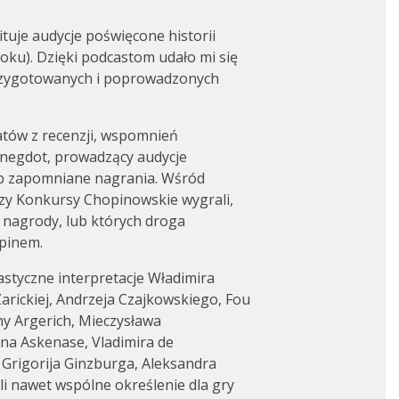
tuje audycje poświęcone historii
ku). Dzięki podcastom udało mi się
przygotowanych i poprowadzonych
atów z recenzji, wspomnień
negdot, prowadzący audycje
ub zapomniane nagrania. Wśród
tórzy Konkursy Chopinowskie wygrali,
e nagrody, lub których droga
opinem.
astyczne interpretacje Władimira
arickiej, Andrzeja Czajkowskiego, Fou
hy Argerich, Mieczysława
na Askenase, Vladimira de
Grigorija Ginzburga, Aleksandra
i nawet wspólne określenie dla gry