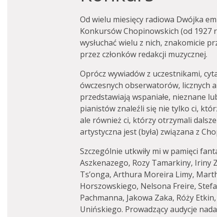
Od wielu miesięcy radiowa Dwójka emi
Konkursów Chopinowskich (od 1927 ro
wysłuchać wielu z nich, znakomicie 
przez członków redakcji muzycznej.
Oprócz wywiadów z uczestnikami, cyt
ówczesnych obserwatorów, licznych a
przedstawiają wspaniałe, nieznane l
pianistów znaleźli się nie tylko ci, k
ale również ci, którzy otrzymali dalsz
artystyczna jest (była) związana z Ch
Szczególnie utkwiły mi w pamięci fant
Aszkenazego, Rozy Tamarkiny, Iriny Z
Ts’onga, Arthura Moreira Limy, Mart
Horszowskiego, Nelsona Freire, Stefa
Pachmanna, Jakowa Zaka, Róży Etkin, 
Unińskiego. Prowadzący audycje nadal