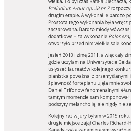
wielka. To był czas Rafała Blechacza, 
Preludium A-dur op. 28 nr 7
rozpoczy
drugim etapie. A wykonał je bardzo p
Prostota tego wykonania była wręcz pr
zaczarowana. Bardzo młody wówczas p
dodatkowe – za wykonanie
Poloneza
otworzyło przed nim wielkie sale kon
Jesień 2010 i zimę 2011, a więc cały 
gdzie uczyłam na Uniwersytecie Geida
usłyszeć laureatów kolejnego konkur
pianistka poważna, z przemyślanymi i
śpiewność fortepianu ujęła mnie s
Daniel Trifonow fenomenalnymi
Maz
tamtym momencie sam komponował. N
podszyty melancholią, ale nigdy nie s
Kolejny raz w jury byłam w 2015 roku.
drugie miejsce zajął Charles Richard-H
Kanadyjczyka zapamiętałam wyraźniej z