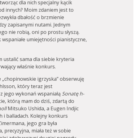
worząc dla nich specjalny kącik
od innych? Moim zdaniem jest to
ezwykła dbałość o brzmienie
ędzy zapisanymi nutami. Jednym
go nie robią, oni po prostu słyszą.
ak wspaniałe umiejętności pianistyczne,
stalić sama dla siebie kryteria
trwający właśnie konkurs.
te „chopinowskie igrzyska” obserwuję
lsson, który teraz jest
 z jego wykonań wspaniałą
Sonatę h-
ie, którą mam do dziś, zdartą do
oll
Mitsuko Ushida, a Eugen Indjic
i balladach. Kolejny konkurs
Zimermana, jego gra była
, precyzyjna, miała też w sobie