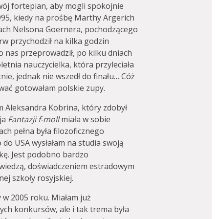
wój fortepian, aby mogli spokojnie
995, kiedy na prośbę Marthy Argerich
dach Nelsona Goernera, pochodzącego
rw przychodził na kilka godzin
o nas przeprowadził, po kilku dniach
etnia nauczycielka, która przyleciała
nie, jednak nie wszedł do finału… Cóż
ować gotowałam polskie zupy.
m Aleksandra Kobrina, który zdobył
cja
Fantazji f-moll
miała w sobie
ch pełna była filozoficznego
o do USA wysłałam na studia swoją
kę. Jest podobno bardzo
wiedzą, doświadczeniem estradowym
ej szkoły rosyjskiej.
 w 2005 roku. Miałam już
ch konkursów, ale i tak trema była