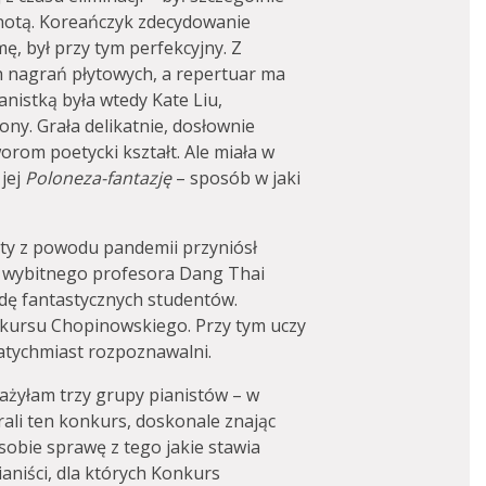
knotą. Koreańczyk zdecydowanie
ę, był przy tym perfekcyjny. Z
h nagrań płytowych, a repertuar ma
anistką była wtedy Kate Liu,
ony. Grała delikatnie, dosłownie
orom poetycki kształt. Ale miała w
jej
Poloneza-fantazję
– sposób w jaki
ęty z powodu pandemii przyniósł
go wybitnego profesora Dang Thai
dę fantastycznych studentów.
nkursu Chopinowskiego. Przy tym uczy
natychmiast rozpoznawalni.
ażyłam trzy grupy pianistów – w
rali ten konkurs, doskonale znając
 sobie sprawę z tego jakie stawia
aniści, dla których Konkurs