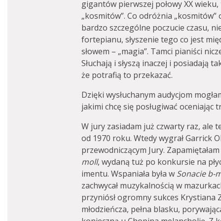
gigantów pierwszej połowy XX wieku, t
„kosmitów”. Co odróżnia „kosmitów” 
bardzo szczególne poczucie czasu, ni
fortepianu, słyszenie tego co jest mi
słowem – „magia”. Tamci pianiści nicze
Słuchają i słyszą inaczej i posiadają t
że potrafią to przekazać.
Dzięki wysłuchanym audycjom mogłam u
jakimi chcę się posługiwać oceniając 
W jury zasiadam już czwarty raz, ale 
od 1970 roku. Wtedy wygrał Garrick Oh
przewodniczącym Jury. Zapamiętałam
moll
, wydaną tuż po konkursie na płyc
imentu. Wspaniała była w
Sonacie
b-m
zachwycał muzykalnością w mazurkach 
przyniósł ogromny sukces Krystiana 
młodzieńcza, pełna blasku, porywająca