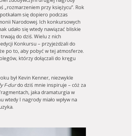
olei zdobywczyni drugiej nagrody
mś „rozmarzeniem przy księżycu”. Rok
spotkałam się dopiero podczas
rmonii Narodowej. Ich konkursowych
ak udało się wtedy nawiązać bliskie
trwają do dziś. Wielu z nich
dycji Konkursu – przyjeżdżali do
e po to, aby pobyć w tej atmosferze.
legów, którzy dołączali do kręgu
oku był Kevin Kenner, niezwykle
dy F-dur
do dziś mnie inspiruje – cóż za
h fragmentach, jaka dramaturgia w
 mu wtedy I nagrody miało wpływ na
uzyka.