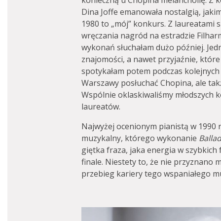
konieczną u Chopina melancholię. Z k
Dina Joffe emanowała nostalgią, jaki
1980 to „mój” konkurs. Z laureatami 
wręczania nagród na estradzie Filha
wykonań słuchałam dużo później. Jedn
znajomości, a nawet przyjaźnie, które 
spotykałam potem podczas kolejnych e
Warszawy posłuchać Chopina, ale takż
Wspólnie oklaskiwaliśmy młodszych ko
laureatów.
Najwyżej ocenionym pianistą w 1990 r
muzykalny, którego wykonanie
Balla
giętka fraza, jaka energia w szybkic
finale. Niestety to, że nie przyznano
przebieg kariery tego wspaniałego m