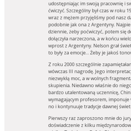
udostępniając im swoją pracownię i s
ćwiczyć. Szczególny był czas w roku 1
wraz z mężem przyjęliśmy pod nasz 
podobnie jak ona z Argentyny. Najpie
dziennie, żeby poćwiczyć, potem się d
dołączyła narzeczona, a w końcu wielol
wprost z Argentyny. Nelson grał świet
to były za emocje… Żeby je jakoś ton
Z roku 2000 szczególnie zapamiętała
wówczas III nagrodę. Jego interpreta
niezwykłą moc, a w wolnych fragmenta
skupienia. Niedawno właśnie do nieg
bardzo utalentowaną uczennicę, Chin
wymagającym profesorem, imponuje 
no i kontynuuje tradycje dawnej świetn
Pierwszy raz zaproszono mnie do jury
doświadczenie z kilku międzynarodowy