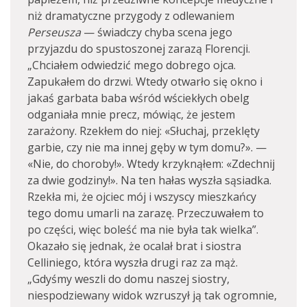
niż dramatyczne przygody z odlewaniem
Perseusza
— świadczy chyba scena jego
przyjazdu do spustoszonej zarazą Florencji.
„Chciałem odwiedzić mego dobrego ojca.
Zapukałem do drzwi. Wtedy otwarło się okno i
jakaś garbata baba wśród wściekłych obelg
odganiała mnie precz, mówiąc, że jestem
zarażony. Rzekłem do niej: «Słuchaj, przeklęty
garbie, czy nie ma innej gęby w tym domu?». —
«Nie, do choroby!». Wtedy krzyknąłem: «Zdechnij
za dwie godziny!». Na ten hałas wyszła sąsiadka.
Rzekła mi, że ojciec mój i wszyscy mieszkańcy
tego domu umarli na zarazę. Przeczuwałem to
po części, więc boleść ma nie była tak wielka”.
Okazało się jednak, że ocalał brat i siostra
Celliniego, która wyszła drugi raz za mąż.
„Gdyśmy weszli do domu naszej siostry,
niespodziewany widok wzruszył ją tak ogromnie,