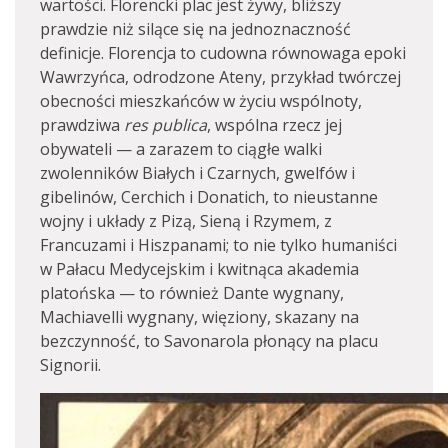
wartości. Florencki plac jest żywy, bliższy
prawdzie niż silące się na jednoznaczność
definicje. Florencja to cudowna równowaga epoki
Wawrzyńca, odrodzone Ateny, przykład twórczej
obecności mieszkańców w życiu wspólnoty,
prawdziwa
res publica
, wspólna rzecz jej
obywateli — a zarazem to ciągłe walki
zwolenników Białych i Czarnych, gwelfów i
gibelinów, Cerchich i Donatich, to nieustanne
wojny i układy z Pizą, Sieną i Rzymem, z
Francuzami i Hiszpanami; to nie tylko humaniści
w Pałacu Medycejskim i kwitnąca akademia
platońska — to również Dante wygnany,
Machiavelli wygnany, więziony, skazany na
bezczynność, to Savonarola płonący na placu
Signorii.