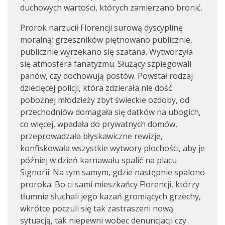
duchowych wartości, których zamierzano bronić.
Prorok narzucił Florencji surową dyscyplinę
moralną; grzeszników piętnowano publicznie,
publicznie wyrzekano się szatana. Wytworzyła
się atmosfera fanatyzmu. Służący szpiegowali
panów, czy dochowują postów. Powstał rodzaj
dziecięcej policji, która zdzierała nie dość
pobożnej młodzieży zbyt świeckie ozdoby, od
przechodniów domagała się datków na ubogich,
co więcej, wpadała do prywatnych domów,
przeprowadzała błyskawiczne rewizje,
konfiskowała wszystkie wytwory płochości, aby je
później w dzień karnawału spalić na placu
Signorii. Na tym samym, gdzie następnie spalono
proroka. Bo ci sami mieszkańcy Florencji, którzy
tłumnie słuchali jego kazań gromiących grzechy,
wkrótce poczuli się tak zastraszeni nową
sytuacją, tak niepewni wobec denuncjacji czy