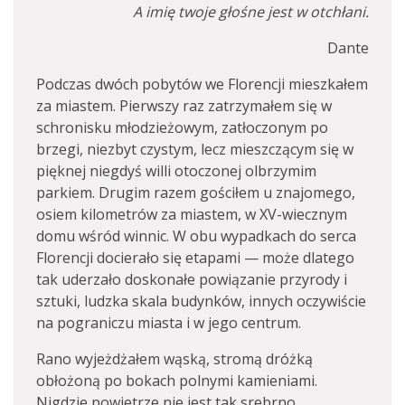
A imię twoje głośne jest w otchłani.
Dante
Podczas dwóch pobytów we Florencji mieszkałem
za miastem. Pierwszy raz zatrzymałem się w
schronisku młodzieżowym, zatłoczonym po
brzegi, niezbyt czystym, lecz mieszczącym się w
pięknej niegdyś willi otoczonej olbrzymim
parkiem. Drugim razem gościłem u znajomego,
osiem kilometrów za miastem, w XV-wiecznym
domu wśród winnic. W obu wypadkach do serca
Florencji docierało się etapami — może dlatego
tak uderzało doskonałe powiązanie przyrody i
sztuki, ludzka skala budynków, innych oczywiście
na pograniczu miasta i w jego centrum.
Rano wyjeżdżałem wąską, stromą dróżką
obłożoną po bokach polnymi kamieniami.
Nigdzie powietrze nie jest tak srebrno