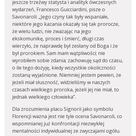
jeszcze trzeźwy statysta i analityk ówczesnych
wydarzeń, Francesco Guicciardini, pisze o
Savonaroli: „Jego czyny tak były wspaniałe,
niektóre jego kazania okazały się tak prorocze,
że wielu ludzi, nie zważając na jego
ekskomunikę, proces i śmierć, długi czas
wierzyło, że naprawdę był zesłany od Boga i że
był prorokiem. Sam mam wątpliwości; nie
wyrobiłem sobie zdania; zachowuję sąd do czasu,
o ile tego dożyję, kiedy wszystkie okoliczności
zostaną wyjaśnione. Niemniej jestem pewien, że
jeżeli miał słuszność, widzieliśmy w naszych
czasach wielkiego proroka, jeżeli jej nie miał, to
jednak wielkiego człowieka”.
Dla zrozumienia placu Signorii jako symbolu
Florencji ważna jest nie tyle ocena Savonaroli, co
wspomnianej już konfrontacji niezwykłej
mentalności indywidualnej ze zwyczajami ogółu.