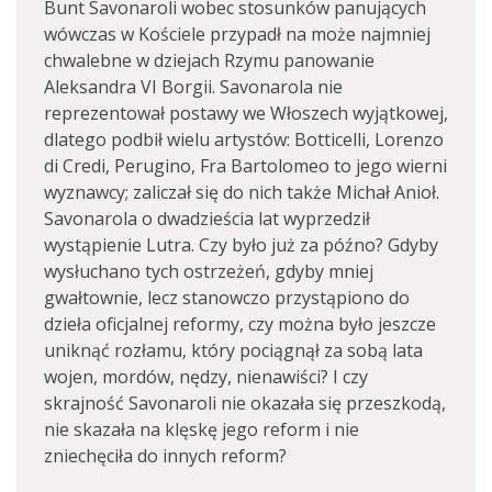
Bunt Savonaroli wobec stosunków panujących
wówczas w Kościele przypadł na może najmniej
chwalebne w dziejach Rzymu panowanie
Aleksandra VI Borgii. Savonarola nie
reprezentował postawy we Włoszech wyjątkowej,
dlatego podbił wielu artystów: Botticelli, Lorenzo
di Credi, Perugino, Fra Bartolomeo to jego wierni
wyznawcy; zaliczał się do nich także Michał Anioł.
Savonarola o dwadzieścia lat wyprzedził
wystąpienie Lutra. Czy było już za późno? Gdyby
wysłuchano tych ostrzeżeń, gdyby mniej
gwałtownie, lecz stanowczo przystąpiono do
dzieła oficjalnej reformy, czy można było jeszcze
uniknąć rozłamu, który pociągnął za sobą lata
wojen, mordów, nędzy, nienawiści? I czy
skrajność Savonaroli nie okazała się przeszkodą,
nie skazała na klęskę jego reform i nie
zniechęciła do innych reform?