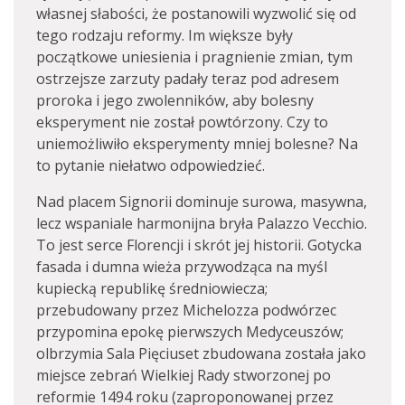
własnej słabości, że postanowili wyzwolić się od
tego rodzaju reformy. Im większe były
początkowe uniesienia i pragnienie zmian, tym
ostrzejsze zarzuty padały teraz pod adresem
proroka i jego zwolenników, aby bolesny
eksperyment nie został powtórzony. Czy to
uniemożliwiło eksperymenty mniej bolesne? Na
to pytanie niełatwo odpowiedzieć.
Nad placem Signorii dominuje surowa, masywna,
lecz wspaniale harmonijna bryła Palazzo Vecchio.
To jest serce Florencji i skrót jej historii. Gotycka
fasada i dumna wieża przywodząca na myśl
kupiecką republikę średniowiecza;
przebudowany przez Michelozza podwórzec
przypomina epokę pierwszych Medyceuszów;
olbrzymia Sala Pięciuset zbudowana została jako
miejsce zebrań Wielkiej Rady stworzonej po
reformie 1494 roku (zaproponowanej przez