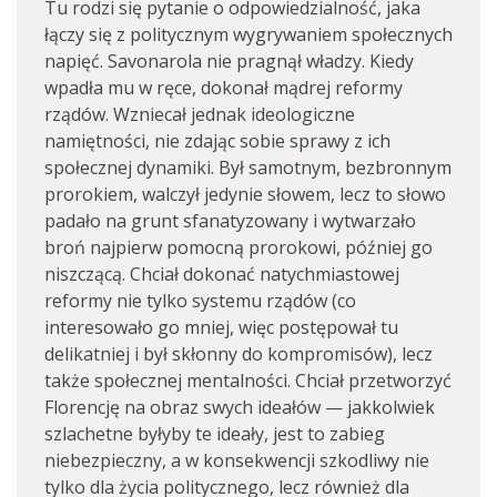
Tu rodzi się pytanie o odpowiedzialność, jaka
łączy się z politycznym wygrywaniem społecznych
napięć. Savonarola nie pragnął władzy. Kiedy
wpadła mu w ręce, dokonał mądrej reformy
rządów. Wzniecał jednak ideologiczne
namiętności, nie zdając sobie sprawy z ich
społecznej dynamiki. Był samotnym, bezbronnym
prorokiem, walczył jedynie słowem, lecz to słowo
padało na grunt sfanatyzowany i wytwarzało
broń najpierw pomocną prorokowi, później go
niszczącą. Chciał dokonać natychmiastowej
reformy nie tylko systemu rządów (co
interesowało go mniej, więc postępował tu
delikatniej i był skłonny do kompromisów), lecz
także społecznej mentalności. Chciał przetworzyć
Florencję na obraz swych ideałów — jakkolwiek
szlachetne byłyby te ideały, jest to zabieg
niebezpieczny, a w konsekwencji szkodliwy nie
tylko dla życia politycznego, lecz również dla