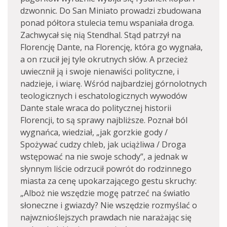
dzwonnic. Do San Miniato prowadzi zbudowana
ponad półtora stulecia temu wspaniała droga.
Zachwycał się nią Stendhal. Stąd patrzył na
Florencję Dante, na Florencję, która go wygnała,
a on rzucił jej tyle okrutnych słów. A przecież
uwiecznił ją i swoje nienawiści polityczne, i
nadzieje, i wiarę. Wśród najbardziej górnolotnych
teologicznych i eschatologicznych wywodów
Dante stale wraca do politycznej historii
Florencji, to są sprawy najbliższe. Poznał ból
wygnańca, wiedział, „jak gorzkie gody /
Spożywać cudzy chleb, jak uciążliwa / Droga
wstępować na nie swoje schody”, a jednak w
słynnym liście odrzucił powrót do rodzinnego
miasta za cenę upokarzającego gestu skruchy:
„Alboż nie wszędzie mogę patrzeć na światło
słoneczne i gwiazdy? Nie wszędzie rozmyślać o
najwznioślejszych prawdach nie narażając się