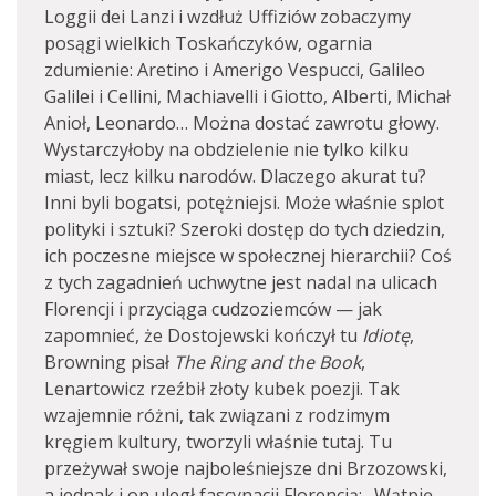
Loggii dei Lanzi i wzdłuż Uffiziów zobaczymy
posągi wielkich Toskańczyków, ogarnia
zdumienie: Aretino i Amerigo Vespucci, Galileo
Galilei i Cellini, Machiavelli i Giotto, Alberti, Michał
Anioł, Leonardo… Można dostać zawrotu głowy.
Wystarczyłoby na obdzielenie nie tylko kilku
miast, lecz kilku narodów. Dlaczego akurat tu?
Inni byli bogatsi, potężniejsi. Może właśnie splot
polityki i sztuki? Szeroki dostęp do tych dziedzin,
ich poczesne miejsce w społecznej hierarchii? Coś
z tych zagadnień uchwytne jest nadal na ulicach
Florencji i przyciąga cudzoziemców — jak
zapomnieć, że Dostojewski kończył tu
Idiotę
,
Browning pisał
The
Ring and the Book
,
Lenartowicz rzeźbił złoty kubek poezji. Tak
wzajemnie różni, tak związani z rodzimym
kręgiem kultury, tworzyli właśnie tutaj. Tu
przeżywał swoje najboleśniejsze dni Brzozowski,
a jednak i on uległ fascynacji Florencją: „Wątpię,