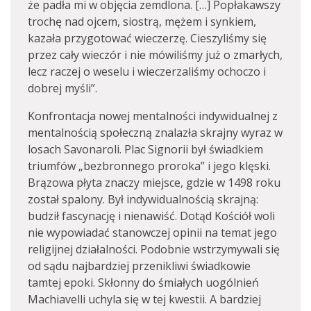
że padła mi w objęcia zemdlona. […] Popłakawszy
trochę nad ojcem, siostrą, mężem i synkiem,
kazała przygotować wieczerzę. Cieszyliśmy się
przez cały wieczór i nie mówiliśmy już o zmarłych,
lecz raczej o weselu i wieczerzaliśmy ochoczo i
dobrej myśli”.
Konfrontacja nowej mentalności indywidualnej z
mentalnością społeczną znalazła skrajny wyraz w
losach Savonaroli. Plac Signorii był świadkiem
triumfów „bezbronnego proroka” i jego klęski.
Brązowa płyta znaczy miejsce, gdzie w 1498 roku
został spalony. Był indywidualnością skrajną:
budził fascynację i nienawiść. Dotąd Kościół woli
nie wypowiadać stanowczej opinii na temat jego
religijnej działalności. Podobnie wstrzymywali się
od sądu najbardziej przenikliwi świadkowie
tamtej epoki. Skłonny do śmiałych uogólnień
Machiavelli uchyla się w tej kwestii. A bardziej