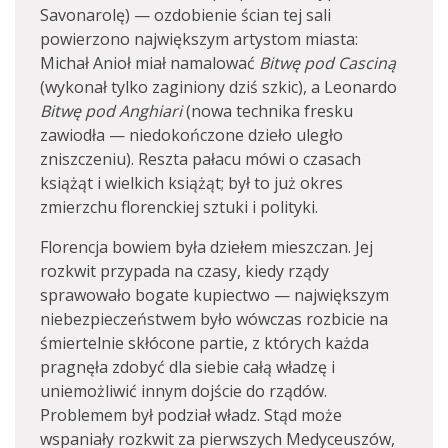
Savonarolę) — ozdobienie ścian tej sali
powierzono największym artystom miasta:
Michał Anioł miał namalować
Bitwę pod Casciną
(wykonał tylko zaginiony dziś szkic), a Leonardo
Bitwę pod Anghiari
(nowa technika fresku
zawiodła — niedokończone dzieło uległo
zniszczeniu). Reszta pałacu mówi o czasach
książąt i wielkich książąt; był to już okres
zmierzchu florenckiej sztuki i polityki.
Florencja bowiem była dziełem mieszczan. Jej
rozkwit przypada na czasy, kiedy rządy
sprawowało bogate kupiectwo — największym
niebezpieczeństwem było wówczas rozbicie na
śmiertelnie skłócone partie, z których każda
pragnęła zdobyć dla siebie całą władzę i
uniemożliwić innym dojście do rządów.
Problemem był podział władz. Stąd może
wspaniały rozkwit za pierwszych Medyceuszów,