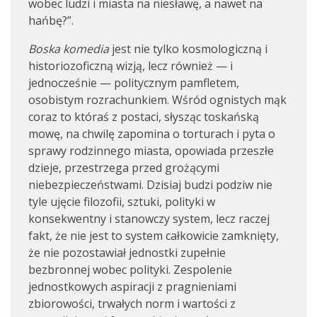
wobec ludzi i miasta na niesławę, a nawet na
hańbę?”.
Boska komedia
jest nie tylko kosmologiczną i
historiozoficzną wizją, lecz również — i
jednocześnie — politycznym pamfletem,
osobistym rozrachunkiem. Wśród ognistych mąk
coraz to któraś z postaci, słysząc toskańską
mowę, na chwilę zapomina o torturach i pyta o
sprawy rodzinnego miasta, opowiada przeszłe
dzieje, przestrzega przed grożącymi
niebezpieczeństwami. Dzisiaj budzi podziw nie
tyle ujęcie filozofii, sztuki, polityki w
konsekwentny i stanowczy system, lecz raczej
fakt, że nie jest to system całkowicie zamknięty,
że nie pozostawiał jednostki zupełnie
bezbronnej wobec polityki. Zespolenie
jednostkowych aspiracji z pragnieniami
zbiorowości, trwałych norm i wartości z