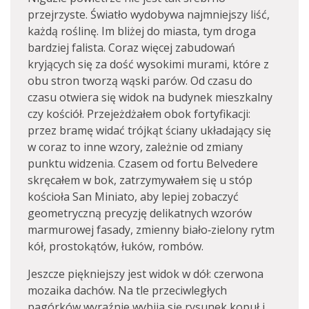
przejrzyste. Światło wydobywa najmniejszy liść,
każdą roślinę. Im bliżej do miasta, tym droga
bardziej falista. Coraz więcej zabudowań
kryjących się za dość wysokimi murami, które z
obu stron tworzą wąski parów. Od czasu do
czasu otwiera się widok na budynek mieszkalny
czy kościół. Przejeżdżałem obok fortyfikacji:
przez bramę widać trójkąt ściany układający się
w coraz to inne wzory, zależnie od zmiany
punktu widzenia. Czasem od fortu Belvedere
skręcałem w bok, zatrzymywałem się u stóp
kościoła San Miniato, aby lepiej zobaczyć
geometryczną precyzję delikatnych wzorów
marmurowej fasady, zmienny biało‑zielony rytm
kół, prostokątów, łuków, rombów.
Jeszcze piękniejszy jest widok w dół: czerwona
mozaika dachów. Na tle przeciwległych
pagórków wyraźnie wybija się rysunek kopuł i