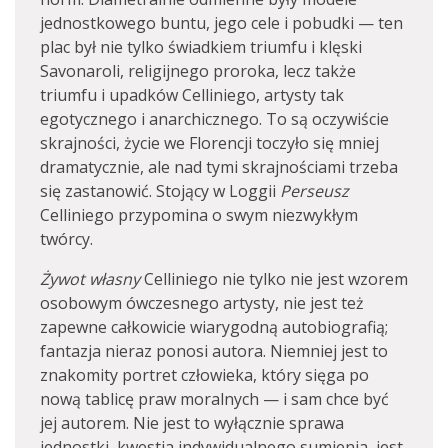
jednostkowego buntu, jego cele i pobudki — ten
plac był nie tylko świadkiem triumfu i klęski
Savonaroli, religijnego proroka, lecz także
triumfu i upadków Celliniego, artysty tak
egotycznego i anarchicznego. To są oczywiście
skrajności, życie we Florencji toczyło się mniej
dramatycznie, ale nad tymi skrajnościami trzeba
się zastanowić. Stojący w Loggii
Perseusz
Celliniego przypomina o swym niezwykłym
twórcy.
Żywot własny
Celliniego nie tylko nie jest wzorem
osobowym ówczesnego artysty, nie jest też
zapewne całkowicie wiarygodną autobiografią;
fantazja nieraz ponosi autora. Niemniej jest to
znakomity portret człowieka, który sięga po
nową tablicę praw moralnych — i sam chce być
jej autorem. Nie jest to wyłącznie sprawa
jednostki, kwestia indywidualnego sumienia, jest