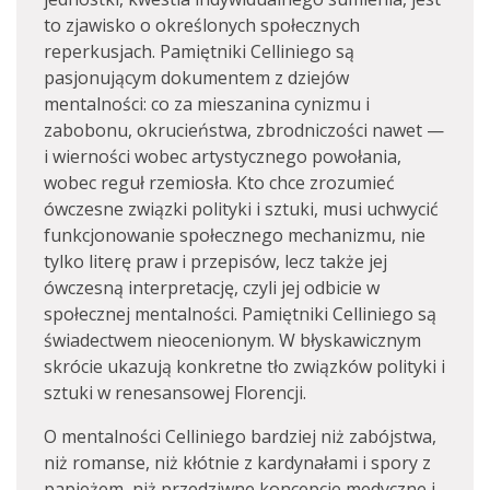
to zjawisko o określonych społecznych
reperkusjach. Pamiętniki Celliniego są
pasjonującym dokumentem z dziejów
mentalności: co za mieszanina cynizmu i
zabobonu, okrucieństwa, zbrodniczości nawet —
i wierności wobec artystycznego powołania,
wobec reguł rzemiosła. Kto chce zrozumieć
ówczesne związki polityki i sztuki, musi uchwycić
funkcjonowanie społecznego mechanizmu, nie
tylko literę praw i przepisów, lecz także jej
ówczesną interpretację, czyli jej odbicie w
społecznej mentalności. Pamiętniki Celliniego są
świadectwem nieocenionym. W błyskawicznym
skrócie ukazują konkretne tło związków polityki i
sztuki w renesansowej Florencji.
O mentalności Celliniego bardziej niż zabójstwa,
niż romanse, niż kłótnie z kardynałami i spory z
papieżem, niż przedziwne koncepcje medyczne i