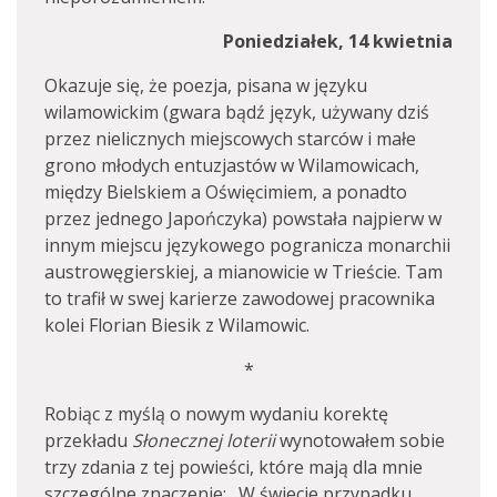
Poniedziałek, 14 kwietnia
Okazuje się, że poezja, pisana w języku
wilamowickim (gwara bądź język, używany dziś
przez nielicznych miejscowych starców i małe
grono młodych entuzjastów w Wilamowicach,
między Bielskiem a Oświęcimiem, a ponadto
przez jednego Japończyka) powstała najpierw w
innym miejscu językowego pogranicza monarchii
austrowęgierskiej, a mianowicie w Trieście. Tam
to trafił w swej karierze zawodowej pracownika
kolei Florian Biesik z Wilamowic.
*
Robiąc z myślą o nowym wydaniu korektę
przekładu
Słonecznej loterii
wynotowałem sobie
trzy zdania z tej powieści, które mają dla mnie
szczególne znaczenie: „W świecie przypadku