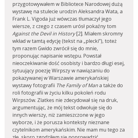
przygotowywałem w Bibliotece Narodowej dużą
wystawę na stulecie urodzin Aleksandra Wata, a
Frank L. Vigoda już wówczas tłumaczył jego
wiersze, z czego z czasem urósł pokaźny tom
Against the Devil in History
[
2
]
. Miałem skromny
wkład w tamtą edycję (tekst na „plecki”), toteż
tym razem Gwido zwrócił się do mnie,
proponując napisanie wstępu. Powstał
nieoczekiwanie dość osobisty i bardzo długi esej,
sytuujący poezję Wirpszy w nawiązaniu do
pokazywanej w Warszawie amerykańskiej
wystawy fotografii
The Family of Man
a także do
roli fotografii w życiu kilku pokoleń rodu
Wirpszów. Zlatkes nie zdecydował się na druk,
argumentując, że mój tekst odwołuje się do
innych wierszy, niż zamieszczone w jego
wyborze, i że porusza konteksty nieznane
czytelnikom amerykańskim. Nie mam mu tego za
złe, skoro zgodziłem się poprowadzić