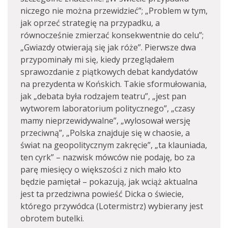
niczego nie można przewidzieć”; „Problem w tym,
jak oprzeć strategię na przypadku, a
równocześnie zmierzać konsekwentnie do celu”;
„Gwiazdy otwierają się jak róże”. Pierwsze dwa
przypominały mi się, kiedy przeglądałem
sprawozdanie z piątkowych debat kandydatów
na prezydenta w Końskich. Takie sformułowania,
jak „debata była rodzajem teatru”, „jest pan
wytworem laboratorium politycznego”, „czasy
mamy nieprzewidywalne”, „wylosował wersję
przeciwną”, „Polska znajduje się w chaosie, a
świat na geopolitycznym zakręcie”, „ta klauniada,
ten cyrk” – nazwisk mówców nie podaję, bo za
parę miesięcy o większości z nich mało kto
będzie pamiętał – pokazują, jak wciąż aktualna
jest ta przedziwna powieść Dicka o świecie,
którego przywódca (Lotermistrz) wybierany jest
obrotem butelki.