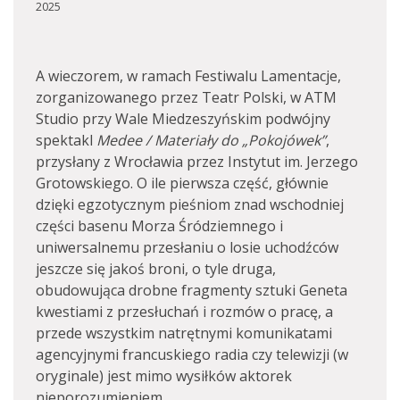
2025
A wieczorem, w ramach Festiwalu Lamentacje,
zorganizowanego przez Teatr Polski, w ATM
Studio przy Wale Miedzeszyńskim podwójny
spektakl
Medee / Materiały do „Pokojówek”
,
przysłany z Wrocławia przez Instytut im. Jerzego
Grotowskiego. O ile pierwsza część, głównie
dzięki egzotycznym pieśniom znad wschodniej
części basenu Morza Śródziemnego i
uniwersalnemu przesłaniu o losie uchodźców
jeszcze się jakoś broni, o tyle druga,
obudowująca drobne fragmenty sztuki Geneta
kwestiami z przesłuchań i rozmów o pracę, a
przede wszystkim natrętnymi komunikatami
agencyjnymi francuskiego radia czy telewizji (w
oryginale) jest mimo wysiłków aktorek
nieporozumieniem.