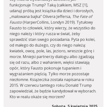
funkcjonuje Trump? Taką (całkiem, MSZ [1],
udaną) próbą jest książka dla dzieci i dorosłych,
„malowana bajka” Olivera Jeffersa,
The Fate of
Fausto
(HarperCollins, Londyn 2019). Tytułowy
Fausto to człowiek, który wierzy, że wszystko do
niego należy i który rusza w świat, żeby
sprawdzić stan swego posiadania. Pyta po kolei,
od małego do dużego, czy do niego należą:
kwiatek, owcę, pole, las, jezioro, wreszcie górę i
morze. Mniejsi partnerzy dialogu albo zgadzają
się od razu, albo z wahaniem, więksi stawiają
opór, który Fausto pokonuje tupaniem i
wygrażaniem pięścią. Tylko morze pozostaje
niezłomne. Książeczka została napisana w roku
2015. W czerwcu tamtego roku Donald Trump
zapowiedział, że będzie kandydował w wyborach.
Kto w realu okaże się morzem?
Sobota, 5 kwietnia 2025