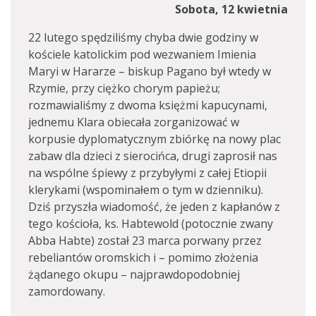
Sobota, 12 kwietnia
22 lutego spędziliśmy chyba dwie godziny w
kościele katolickim pod wezwaniem Imienia
Maryi w Hararze – biskup Pagano był wtedy w
Rzymie, przy ciężko chorym papieżu;
rozmawialiśmy z dwoma księżmi kapucynami,
jednemu Klara obiecała zorganizować w
korpusie dyplomatycznym zbiórkę na nowy plac
zabaw dla dzieci z sierocińca, drugi zaprosił nas
na wspólne śpiewy z przybyłymi z całej Etiopii
klerykami (wspominałem o tym w dzienniku).
Dziś przyszła wiadomość, że jeden z kapłanów z
tego kościoła, ks. Habtewold (potocznie zwany
Abba Habte) został 23 marca porwany przez
rebeliantów oromskich i – pomimo złożenia
żądanego okupu – najprawdopodobniej
zamordowany.