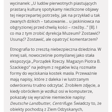
wycinanek: „U ludów pierwotnych piastujących
prastarą kulturę spotykamy niezliczone objawy
tej nieprzepartej potrzeby, jak na przykład u tak
zwanych dzikich – tatuowanie… u jaskiniowca na
obgryzionej przed chwilą kości – rzeźby…” [8]. I
co ma z tym zrobić dyrekcja Muzeum? Zostawić?
Usunąć? Zostawić, ale opatrzyć komentarzem?
Etnografia to zresztą niebezpieczna dziedzina. W
innej sali, nowocześnie pomyślanej jako stała
ekspozycja „Porządek Rzeczy. Magazyn Piotra B.
Szackiego” na jednym z regałów leżą rozmaite
formy do wyciskania kostek masła. Przeważnie
mają napisy, które z daleka i w lustrzanym
odwróceniu trudno odczytać. Zrobiłem zdjęcie, a
kiedy obróciłem je wzdłuż osi w komputerze,
pokazały się wyraźnie niemieckie napisy:
Deutsche
Landbutter
,
Centrifuge
. Świadczy to, że
obiekty pochodzą z Ziem Odzyskanych,