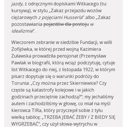
jazdy
, z odręcznymi dopiskami Witkacego (tu:
kursywą), w stylu „Zakaz przejazdu wozów
ciężarowych
z pojęciami Husserla
” albo „Zakaz
pozostaw
i
ania
pojazdów dla postoju
w
idealizmie
”.
Wieczorem zebranie w siedzibie Fundacji, w willi
Zofijówka, w której przed wojną Kazimiera
Żuławska prowadziła pensjonat (Przemysław
Pawlak w biografii, którą wciąż podczytuję, cytuje
list Witkacego do niej, z listopada 1922, w którym
pisarz dopytuje się o warunki podróży do
Torunia: „Czy można przez Skierniewice? Czy
częste są katastrofy kolejowe i w jakich
godzinach przeciętnie zachodzą?”; my jechaliśmy
autem i zachodziliśmy w głowę, co miał na myśl
kierowca TIRa, który przyczepił sobie z tyłu
wielką tablicę: „TRZEBA JEBAĆ ŻEBY / Z BIEDY SIĘ
WYGRZEBAĆ”, czy użył słowa-wytrychu w