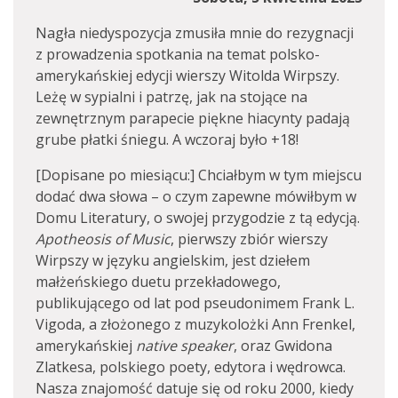
Nagła niedyspozycja zmusiła mnie do rezygnacji
z prowadzenia spotkania na temat polsko-
amerykańskiej edycji wierszy Witolda Wirpszy.
Leżę w sypialni i patrzę, jak na stojące na
zewnętrznym parapecie piękne hiacynty padają
grube płatki śniegu. A wczoraj było +18!
[Dopisane po miesiącu:] Chciałbym w tym miejscu
dodać dwa słowa – o czym zapewne mówiłbym w
Domu Literatury, o swojej przygodzie z tą edycją.
Apotheosis of Music
, pierwszy zbiór wierszy
Wirpszy w języku angielskim, jest dziełem
małżeńskiego duetu przekładowego,
publikującego od lat pod pseudonimem Frank L.
Vigoda, a złożonego z muzykolożki Ann Frenkel,
amerykańskiej
native speaker
, oraz Gwidona
Zlatkesa, polskiego poety, edytora i wędrowca.
Nasza znajomość datuje się od roku 2000, kiedy