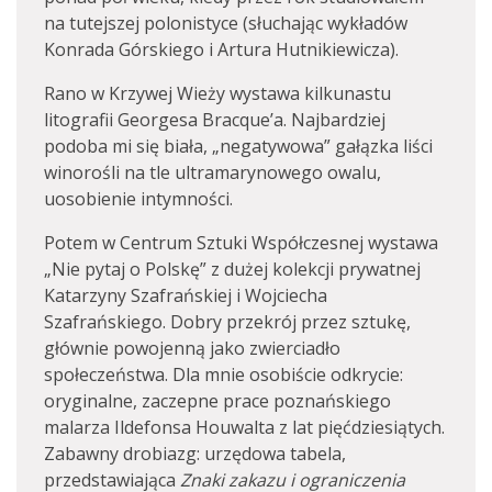
na tutejszej polonistyce (słuchając wykładów
Konrada Górskiego i Artura Hutnikiewicza).
Rano w Krzywej Wieży wystawa kilkunastu
litografii Georgesa Bracque’a. Najbardziej
podoba mi się biała, „negatywowa” gałązka liści
winorośli na tle ultramarynowego owalu,
uosobienie intymności.
Potem w Centrum Sztuki Współczesnej wystawa
„Nie pytaj o Polskę” z dużej kolekcji prywatnej
Katarzyny Szafrańskiej i Wojciecha
Szafrańskiego. Dobry przekrój przez sztukę,
głównie powojenną jako zwierciadło
społeczeństwa. Dla mnie osobiście odkrycie:
oryginalne, zaczepne prace poznańskiego
malarza Ildefonsa Houwalta z lat pięćdziesiątych.
Zabawny drobiazg: urzędowa tabela,
przedstawiająca
Znaki zakazu i ograniczenia