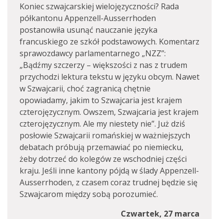
Koniec szwajcarskiej wielojęzyczności? Rada
półkantonu Appenzell-Ausserrhoden
postanowiła usunąć nauczanie języka
francuskiego ze szkół podstawowych. Komentarz
sprawozdawcy parlamentarnego „NZZ”:
„Bądźmy szczerzy – większości z nas z trudem
przychodzi lektura tekstu w języku obcym. Nawet
w Szwajcarii, choć zagranicą chętnie
opowiadamy, jakim to Szwajcaria jest krajem
czterojęzycznym. Owszem, Szwajcaria jest krajem
czterojęzycznym. Ale my niestety nie”. Już dziś
posłowie Szwajcarii romańskiej w ważniejszych
debatach próbują przemawiać po niemiecku,
żeby dotrzeć do kolegów ze wschodniej części
kraju. Jeśli inne kantony pójdą w ślady Appenzell-
Ausserrhoden, z czasem coraz trudnej będzie się
Szwajcarom między sobą porozumieć.
Czwartek, 27 marca