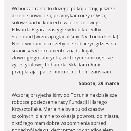
Wchodząc rano do dużego pokoju czuję jeszcze
drżenie powietrza, przymykam oczy i słyszę
solowe partie koncertu wiolonczelowego
Edwarda Elgara, zastygłe w kubiku Dolby
Surround (wczoraj oglądaliśmy
T
ár
Todda Fielda).
Nie otwieram oczu, żeby nie zobaczyć gdzieś na
ścianie
ken
é
, ornamentu znad Ukajali,
złowrogiego labiryntu, w którym zamknęło się
życie tytułowej bohaterki. Składam dłonie
przeplatając palce i mocno, do bólu, zaciskam.
Sobota, 29 marca
Wczoraj przyjechaliśmy do Torunia na dzisiejsze
robocze posiedzenie rady Fundacji Hilarego
Krzysztofiaka. Maria nie była tu od czasów
szkolnych, dla mnie to okazja powrotu do miasta,
z którego mam dobre wspomnienia sprzed
ponad pół wieku, kiedy przez rok studiowałem