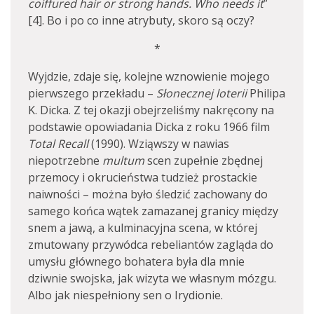
coiffured hair or strong hands.
Who needs it
”
[4]. Bo i po co inne atrybuty, skoro są oczy?
*
Wyjdzie, zdaje się, kolejne wznowienie mojego
pierwszego przekładu –
Słonecznej loterii
Philipa
K. Dicka. Z tej okazji obejrzeliśmy nakręcony na
podstawie opowiadania Dicka z roku 1966 film
Total Recall
(1990). Wziąwszy w nawias
niepotrzebne
multum
scen zupełnie zbędnej
przemocy i okrucieństwa tudzież prostackie
naiwności – można było śledzić zachowany do
samego końca wątek zamazanej granicy między
snem a jawą, a kulminacyjna scena, w której
zmutowany przywódca rebeliantów zagląda do
umysłu głównego bohatera była dla mnie
dziwnie swojska, jak wizyta we własnym mózgu.
Albo jak niespełniony sen o Irydionie.