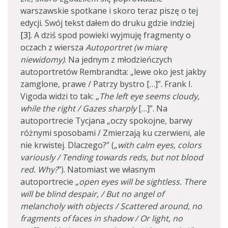
warszawskie spotkane i skoro teraz piszę o tej
edycji. Swój tekst dałem do druku gdzie indziej
[3
]. A dziś spod powieki wyjmuję fragmenty o
oczach z wiersza
Autoportret (w miarę
niewidomy)
. Na jednym z młodzieńczych
autoportretów Rembrandta: „lewe oko jest jakby
zamglone, prawe / Patrzy bystro […]”. Frank I.
Vigoda widzi to tak: „
The left eye seems cloudy,
while the right / Gazes sharply
[…]”. Na
autoportrecie Tycjana „oczy spokojne, barwy
różnymi sposobami / Zmierzają ku czerwieni, ale
nie krwistej. Dlaczego?” („
with calm eyes, colors
variously / Tending towards reds, but not blood
red. Why?
”). Natomiast we własnym
autoportrecie „
open eyes will be sightless. There
will be blind despair, / But no angel of
melancholy with objects / Scattered around, no
fragments of faces in shadow / Or light, no