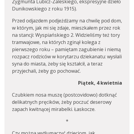
Zygmunta Lubicz-Zaleskiego, ekspresyjne dzieło
Dunikowskiego z roku 1915).
Przed odjazdem podjeżdżamy na chwilę pod dom,
w którym, jak mi się zdaje, mieszkałem przez rok
na stancji: Wyspiańskiego 2. Widzieliśmy też tory
tramwajowe, na których zginął kolega z
pierwszego roku – pamiętam zagubienie i niemą
rozpacz rodziców w korytarzu dziekanatu: wysłali
syna do miasta, żeby się kształcił, a teraz
przyjechali, żeby go pochować.
Piątek, 4 kwietnia
Czubkiem nosa muszę (postcovidowo) dotknąć
delikatnych pręcików, żeby poczuć deserowy
zapach kwitnącej mirabelki. Łaskocze.
*
Czy można wytłumaczyć dzieciom, jak