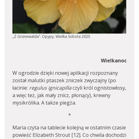
„Z Grünewalda”. Opypy, Wielka Sobota 2025
Wielkanoc
W ogrodzie dzięki nowej aplikacji rozpoznany
został malutki ptaszek zniczek zwyczajny (po
łacinie:
regulus ignicapilla
czyli król ognistowłosy,
a więc też, jak mały znicz, płonący), krewny
mysikrólika. A także piegża.
*
Maria czyta na tablecie kolejną w ostatnim czasie
powieść Elizabeth Strout [12]. Co chwila dochodzi