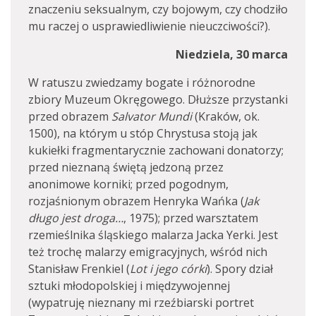
znaczeniu seksualnym, czy bojowym, czy chodziło
mu raczej o usprawiedliwienie nieuczciwości?).
Niedziela, 30 marca
W ratuszu zwiedzamy bogate i różnorodne
zbiory Muzeum Okręgowego. Dłuższe przystanki
przed obrazem
Salvator Mundi
(Kraków, ok.
1500), na którym u stóp Chrystusa stoją jak
kukiełki fragmentarycznie zachowani donatorzy;
przed nieznaną świętą jedzoną przez
anonimowe korniki; przed pogodnym,
rozjaśnionym obrazem Henryka Wańka (
Jak
długo jest droga…
, 1975); przed warsztatem
rzemieślnika śląskiego malarza Jacka Yerki. Jest
też trochę malarzy emigracyjnych, wśród nich
Stanisław Frenkiel (
Lot i jego córki
). Spory dział
sztuki młodopolskiej i międzywojennej
(wypatruję nieznany mi rzeźbiarski portret