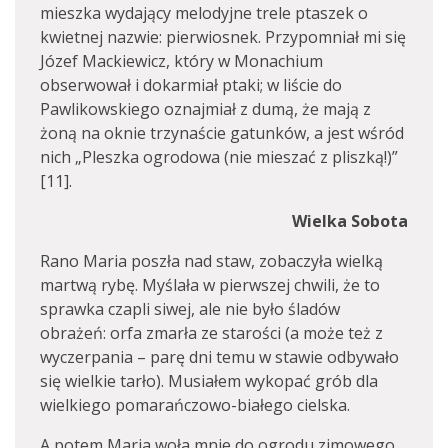
mieszka wydający melodyjne trele ptaszek o
kwietnej nazwie: pierwiosnek. Przypomniał mi się
Józef Mackiewicz, który w Monachium
obserwował i dokarmiał ptaki; w liście do
Pawlikowskiego oznajmiał z dumą, że mają z
żoną na oknie trzynaście gatunków, a jest wśród
nich „Pleszka ogrodowa (nie mieszać z pliszką!)”
[11].
Wielka Sobota
Rano Maria poszła nad staw, zobaczyła wielką
martwą rybę. Myślała w pierwszej chwili, że to
sprawka czapli siwej, ale nie było śladów
obrażeń: orfa zmarła ze starości (a może też z
wyczerpania – parę dni temu w stawie odbywało
się wielkie tarło). Musiałem wykopać grób dla
wielkiego pomarańczowo-białego cielska.
A potem Maria woła mnie do ogrodu zimowego,