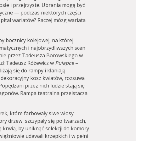
osłe i przejrzyste. Ubrania mogą być
tyczne — podczas niektórych części
pital wariatów? Raczej mózg wariata
y bocznicy kolejowej, na której
amatycznych i najobrzydliwszych scen
nie przez Tadeusza Borowskiego w
 już Tadeusz Różewicz w
Pułapce
–
liżają się do rampy i kłaniają
si dekoracyjny kosz kwiatów, rozsuwa
Popędzani przez nich ludzie stają się
agonów. Rampa teatralna przeistacza
rek, które farbowały siwe włosy
ry drzew, szczypały się po twarzach,
 krwią, by uniknąć selekcji do komory
więźniowie udawali krzepkich i w pełni