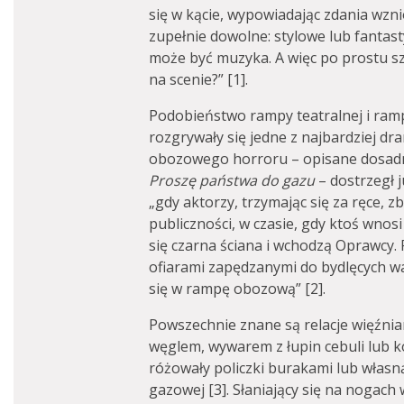
się w kącie, wypowiadając zdania wzni
zupełnie dowolne: stylowe lub fantas
może być muzyka. A więc po prostu sz
na scenie?” [1].
Podobieństwo rampy teatralnej i ramp
rozgrywały się jedne z najbardziej dr
obozowego horroru – opisane dosad
Proszę państwa do gazu
– dostrzegł
„gdy aktorzy, trzymając się za ręce, zb
publiczności, w czasie, gdy ktoś wno
się czarna ściana i wchodzą Oprawcy. 
ofiarami zapędzanymi do bydlęcych w
się w rampę obozową” [2].
Powszechnie znane są relacje więźnia
węglem, wywarem z łupin cebuli lub ko
różowały policzki burakami lub własną
gazowej [3]. Słaniający się na nogach 