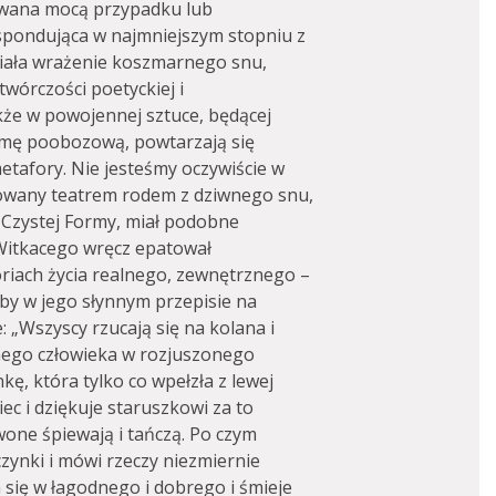
owana mocą przypadku lub
espondująca w najmniejszym stopniu z
iała wrażenie koszmarnego snu,
wórczości poetyckiej i
kże w powojennej sztuce, będącej
aumę poobozową, powtarzają się
etafory. Nie jesteśmy oczywiście w
ynowany teatrem rodem z dziwnego snu,
i Czystej Formy, miał podobne
 Witkacego wręcz epatował
riach życia realnego, zewnętrznego –
ćby w jego słynnym przepisie na
: „Wszyscy rzucają się na kolana i
dnego człowieka w rozjuszonego
ę, która tylko co wpełzła z lewej
ec i dziękuje staruszkowi za to
one śpiewają i tańczą. Po czym
zynki i mówi rzeczy niezmiernie
 się w łagodnego i dobrego i śmieje