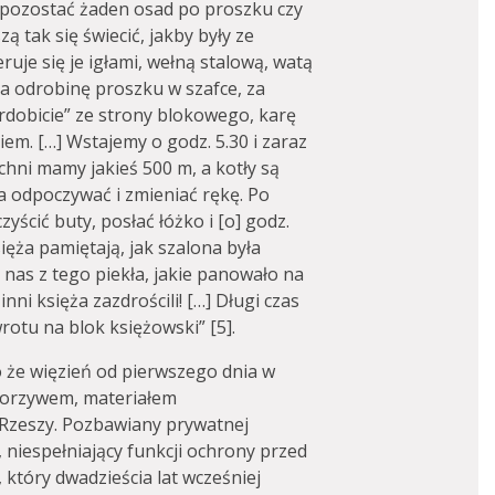
pozostać żaden osad po proszku czy
 tak się świecić, jakby były ze
ruje się je igłami, wełną stalową, watą
 za odrobinę proszku w szafce, za
rdobicie” ze strony blokowego, karę
iem. […] Wstajemy o godz. 5.30 i zaraz
chni mamy jakieś 500 m, a kotły są
ba odpoczywać i zmieniać rękę. Po
yścić buty, posłać łóżko i [o] godz.
ięża pamiętają, jak szalona była
as z tego piekła, jakie panowało na
nni księża zazdrościli! […] Długi czas
otu na blok księżowski” [5].
że więzień od pierwszego dnia w
worzywem, materiałem
Rzeszy. Pozbawiany prywatnej
 niespełniający funkcji ochrony przed
 który dwadzieścia lat wcześniej