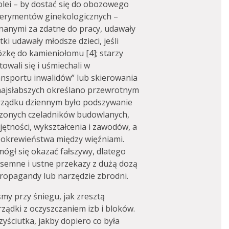
kolei – by dostać się do obozowego
sperymentów ginekologicznych –
uznanymi za zdatne do pracy, udawały
ki udawały młodsze dzieci, jeśli
zkę do kamieniołomu [4]; starzy
owali się i uśmiechali w
ansportu inwalidów” lub skierowania
najsłabszych określano przewrotnym
rządku dziennym było podszywanie
czonych czeladników budowlanych,
tności, wykształcenia i zawodów, a
pokrewieństwa między więźniami.
ógł się okazać fałszywy, dlatego
isemne i ustne przekazy z dużą dozą
propagandy lub narzędzie zbrodni.
iśmy przy śniegu, jak zresztą
ządki z oczyszczaniem izb i bloków.
yściutka, jakby dopiero co była