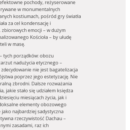
efektowne pochody, reżyserowane
zgrywane w monumentalnych
anych kostiumach, pośród gry światła
ła za cel kondensację i
 zbiorowych emocji – w dużym
inalizowanego Kościoła – by ułudę
teli w masę.
 – tych porządków: obozu
zarzut nadużycia etycznego –
i zdecydowanie nie jest bagatelizacja
ójstwa poprzez jego estetyzację. Nie
oralną zbrodni. Dalsze rozważania
 jakie stało się udziałem księdza
esięciu miesiącach życia, jak i
adoksalne elementy obozowego
 jako najbardziej sadystyczna
rnatywna rzeczywistość Dachau –
nymi zasadami, raz ich