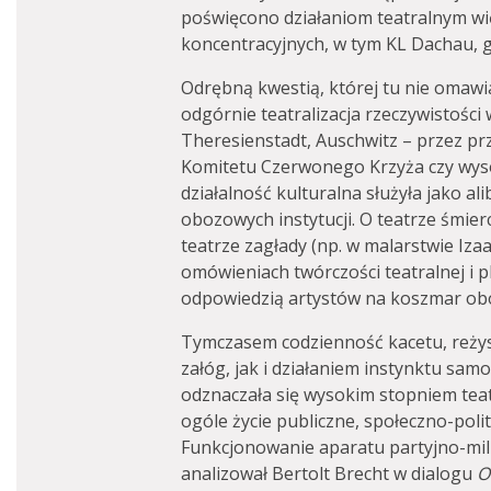
poświęcono działaniom teatralnym w
koncentracyjnych, w tym KL Dachau, g
Odrębną kwestią, której tu nie omawi
odgórnie teatralizacja rzeczywistości
Theresienstadt, Auschwitz – przez p
Komitetu Czerwonego Krzyża czy wys
działalność kulturalna służyła jako al
obozowych instytucji. O teatrze śmierc
teatrze zagłady (np. w malarstwie Izaa
omówieniach twórczości teatralnej i 
odpowiedzią artystów na koszmar ob
Tymczasem codzienność kacetu, reż
załóg, jak i działaniem instynktu s
odznaczała się wysokim stopniem teatr
ogóle życie publiczne, społeczno-poli
Funkcjonowanie aparatu partyjno-mili
analizował Bertolt Brecht w dialogu
O