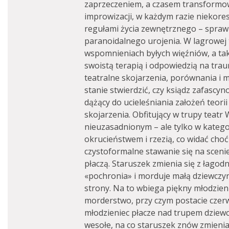
zaprzeczeniem, a czasem transform
improwizacji, w każdym razie niekor
regułami życia zewnętrznego – spraw
paranoidalnego urojenia. W lagrowej t
wspomnieniach byłych więźniów, a ta
swoistą terapią i odpowiedzią na tr
teatralne skojarzenia, porównania i m
stanie stwierdzić, czy ksiądz zafasc
dążący do ucieleśniania założeń teori
skojarzenia. Obfitujący w trupy teatr
nieuzasadnionym – ale tylko w katego
okrucieństwem i rzezią, co widać cho
czystoformalne stawanie się na scenie
płaczą. Staruszek zmienia się z łago
«pochronia» i morduje małą dziewczynk
strony. Na to wbiega piękny młodzieni
morderstwo, przy czym postacie czerw
młodzieniec płacze nad trupem dziewc
wesołe, na co staruszek znów zmienia