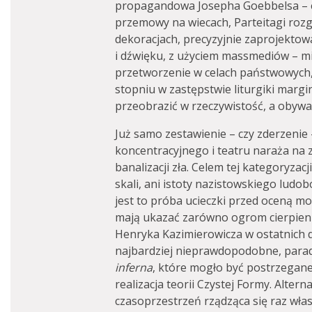
propagandowa Josepha Goebbelsa – 
przemowy na wiecach, Parteitagi ro
dekoracjach, precyzyjnie zaprojektow
i dźwięku, z użyciem massmediów – mia
przetworzenie w celach państwowych,
stopniu w zastępstwie liturgiki marg
przeobrazić w rzeczywistość, a obywa
Już samo zestawienie – czy zderzenie
koncentracyjnego i teatru naraża na 
banalizacji zła. Celem tej kategoryzacj
skali, ani istoty nazistowskiego ludob
jest to próba ucieczki przed oceną m
mają ukazać zarówno ogrom cierpienia,
Henryka Kazimierowicza w ostatnich dzi
najbardziej nieprawdopodobne, par
inferna
, które mogło być postrzegane
realizacja teorii Czystej Formy. Alte
czasoprzestrzeń rządząca się raz włas