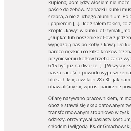
kupiona; pomiędzy włosiem nie może 
paście do zębów. Menażki i kubki muszą
srebra, a nie z lichego aluminium. Pole
i papierem […]. Ileż znałem takich, co
krople „kawy” w kubku otrzymali „mo
„słupka” lub noszenie kotłów z jedzen
wypędzają nas po kotły z kawą. Do ku
bardzo ciężkie i co kilka kroków trze
przyniesieniu kotłów trzeba zaraz wycz
6.15 być już na dworze. […] Wszyscy ks
nasza radość z powodu wypuszczenia n
blokach księżowskich 28 i 30, jak nam i
obawialiśmy się wprost panicznie powr
Ofiarę nazywano pracownikiem, mimo 
obozie stawał się eksploatowanym t
transformowanym stopniowo w zysk 
odzieży, otrzymywał pasiasty kostium,
chłodem i wilgocią. Ks. dr Gmachowski,