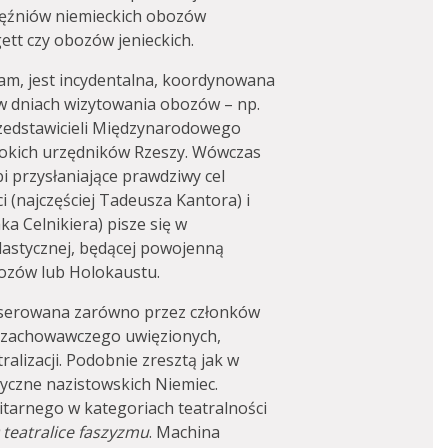
ięźniów niemieckich obozów
ett czy obozów jenieckich.
am, jest incydentalna, koordynowana
 w dniach wizytowania obozów – np.
rzedstawicieli Międzynarodowego
okich urzędników Rzeszy. Wówczas
ibi przysłaniające prawdziwy cel
i (najczęściej Tadeusza Kantora) i
ka Celnikiera) pisze się w
plastycznej, będącej powojenną
ozów lub Holokaustu.
yserowana zarówno przez członków
amozachowawczego uwięzionych,
alizacji. Podobnie zresztą jak w
tyczne nazistowskich Niemiec.
tarnego w kategoriach teatralności
 teatralice faszyzmu
. Machina