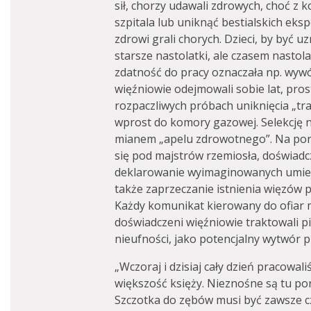
sił, chorzy udawali zdrowych, choć z 
szpitala lub uniknąć bestialskich ek
zdrowi grali chorych. Dzieci, by być 
starsze nastolatki, ale czasem nastolat
zdatność do pracy oznaczała np. wywó
więźniowie odejmowali sobie lat, prost
rozpaczliwych próbach uniknięcia „tr
wprost do komory gazowej. Selekcję 
mianem „apelu zdrowotnego”. Na po
się pod majstrów rzemiosła, doświad
deklarowanie wyimaginowanych umieję
także zaprzeczanie istnienia więzów 
Każdy komunikat kierowany do ofiar m
doświadczeni więźniowie traktowali p
nieufności, jako potencjalny wytwór 
„Wczoraj i dzisiaj cały dzień pracowal
większość księży. Nieznośne są tu por
Szczotka do zębów musi być zawsze cz