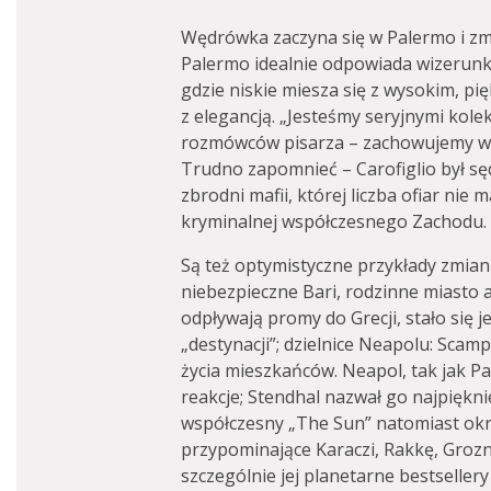
Wędrówka zaczyna się w Palermo i zmi
Palermo idealnie odpowiada wizerunk
gdzie niskie miesza się z wysokim, pi
z elegancją. „Jesteśmy seryjnymi kole
rozmówców pisarza – zachowujemy wsz
Trudno zapomnieć – Carofiglio był sę
zbrodni mafii, której liczba ofiar nie 
kryminalnej współczesnego Zachodu.
Są też optymistyczne przykłady zmian
niebezpieczne Bari, rodzinne miasto 
odpływają promy do Grecji, stało się 
„destynacji”; dzielnice Neapolu: Scam
życia mieszkańców. Neapol, tak jak P
reakcje; Stendhal nazwał go najpiękn
współczesny „The Sun” natomiast okre
przypominające Karaczi, Rakkę, Grozny.
szczególnie jej planetarne bestsellery