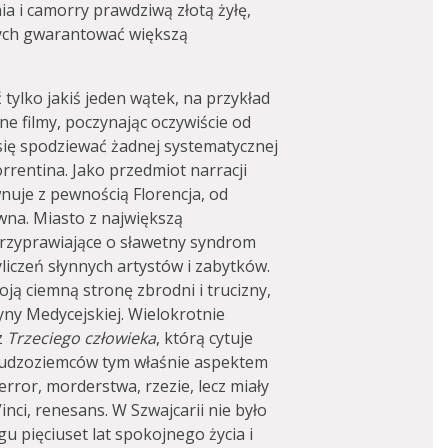
ia i camorry prawdziwą złotą żyłę,
cych gwarantować większą
ylko jakiś jeden wątek, na przykład
e filmy, poczynając oczywiście od
ży się spodziewać żadnej systematycznej
orrentina. Jako przedmiot narracji
nuje z pewnością Florencja, od
na. Miasto z największą
 przyprawiające o sławetny syndrom
liczeń słynnych artystów i zabytków.
ją ciemną stronę zbrodni i trucizny,
yny Medycejskiej. Wielokrotnie
z
Trzeciego
człowieka
, którą cytuje
ę cudzoziemców tym właśnie aspektem
error, morderstwa, rzezie, lecz miały
nci, renesans. W Szwajcarii nie było
gu pięciuset lat spokojnego życia i