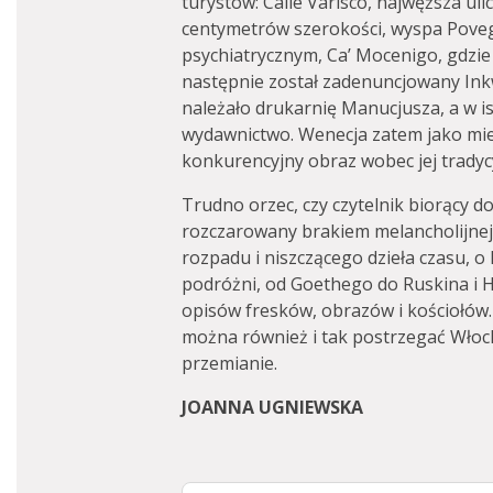
turystów: Calle Varisco, najwęższa uli
centymetrów szerokości, wyspa Poveg
psychiatrycznym, Ca’ Mocenigo, gdzie
następnie został zadenuncjowany Ink
należało drukarnię Manucjusza, a w 
wydawnictwo. Wenecja zatem jako mie
konkurencyjny obraz wobec jej tradycyj
Trudno orzec, czy czytelnik biorący do
rozczarowany brakiem melancholijnej w
rozpadu i niszczącego dzieła czasu, o 
podróżni, od Goethego do Ruskina i 
opisów fresków, obrazów i kościołów.
można również i tak postrzegać Włoch
przemianie.
JOANNA UGNIEWSKA