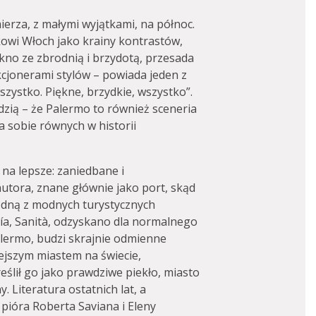
erza, z małymi wyjątkami, na północ.
owi Włoch jako krainy kontrastów,
ękno ze zbrodnią i brzydotą, przesada
kcjonerami stylów – powiada jeden z
ystko. Piękne, brzydkie, wszystko”.
dzią – że Palermo to również sceneria
ma sobie równych w historii
 na lepsze: zaniedbane i
autora, znane głównie jako port, skąd
jedną z modnych turystycznych
pía, Sanità, odzyskano dla normalnego
alermo, budzi skrajnie odmienne
iejszym miastem na świecie,
ślił go jako prawdziwe piekło, miasto
 Literatura ostatnich lat, a
 pióra Roberta Saviana i Eleny