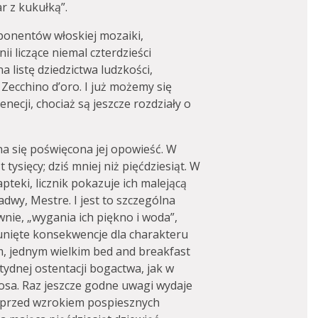
r z kukułką”.
ponentów włoskiej mozaiki,
i liczące niemal czterdzieści
 listę dziedzictwa ludzkości,
 Zecchino d’oro. I już możemy się
ecji, chociaż są jeszcze rozdziały o
na się poświęcona jej opowieść. W
tysięcy; dziś mniej niż pięćdziesiąt. W
teki, licznik pokazuje ich malejącą
adwy, Mestre. I jest to szczególna
wnie, „wygania ich piękno i woda”,
unięte konsekwencje dla charakteru
m, jednym wielkim bed and breakfast
tydnej ostentacji bogactwa, jak w
zosa. Raz jeszcze godne uwagi wydaje
te przed wzrokiem pospiesznych