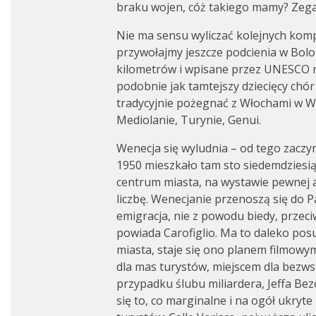
braku wojen, cóż takiego mamy? Zega
Nie ma sensu wyliczać kolejnych kom
przywołajmy jeszcze podcienia w Boloni
kilometrów i wpisane przez UNESCO na
podobnie jak tamtejszy dziecięcy chór
tradycyjnie pożegnać z Włochami w Wen
Mediolanie, Turynie, Genui.
Wenecja się wyludnia – od tego zaczy
1950 mieszkało tam sto siedemdziesiąt 
centrum miasta, na wystawie pewnej ap
liczbę. Wenecjanie przenoszą się do P
emigracja, nie z powodu biedy, przeci
powiada Carofiglio. Ma to daleko pos
miasta, staje się ono planem filmowy
dla mas turystów, miejscem dla bezws
przypadku ślubu miliardera, Jeffa Be
się to, co marginalne i na ogół ukry