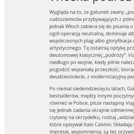
Wygląda na to, że gatunek zwany „po
cudzoziemców przybywających z półn
jednak Włoch zabiera się do pisania o
ogół operacją neutralną, dominuje al
współczesnych plag albo gloryfikacja
artystycznego. Tę ostatnią optykę pr
dwutomowej klasycznej „podróży”:
Via
niedługo po wojnie, kiedy pilnie nal
pogodzić wspaniałą przeszłość, biorą
dwudziestolecie, z modernizacyjną pe
Po niemal siedemdziesięciu latach, Gia
bestsellerów, między innymi poczytny
również w Polsce, pisze następną
Via
się jednak zadania skrajnie odmienneg
czytamy na skrzydełku, rodzaj „widzia
które opisywał Italo Calvino. Składają
impresje, wspomnienia, są też oczywiśc