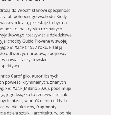
dróżą do Włoch” stanowi specjalność
ocy lub północnego wschodu. Kiedy
 własnym kraju, przestaje to być na
bo bezlitosna krytyka rozmaitych
 wyjątkowego rzeczywiście dziedzictwa
zyjął choćby Guido Piovene w swojej
ggio in Italia
z 1957 roku. Pisał ją
eżało odtworzyć narodową spójność,
c w nawias faszystowskie
rspektywą.
nrico Carofiglio, autor licznych
ch powieści kryminalnych, znanych
ggio
in
Italia
(Milano 2026), podejmuje
o; jego książka to rzeczywiście, jak
lnych miast”, w odróżnieniu od tych,
 się na nie okruchy, fragmenty,
ie dzieła sztuki i architektury, bo nie