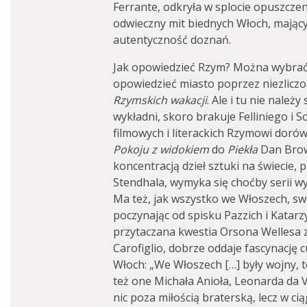
Ferrante, odkryła w splocie opuszczen
odwieczny mit biednych Włoch, mają
autentyczność doznań.
Jak opowiedzieć Rzym? Można wybrać t
opowiedzieć miasto poprzez niezliczon
Rzymskich
wakacji
. Ale i tu nie nale
wykładni, skoro brakuje Felliniego i S
filmowych i literackich Rzymowi dorów
Pokoju z
widokiem
do
Piekła
Dan Brow
koncentracją dzieł sztuki na świecie,
Stendhala, wymyka się choćby serii wy
Ma też, jak wszystko we Włoszech, swo
poczynając od spisku Pazzich i Katarz
przytaczana kwestia Orsona Wellesa 
Carofiglio, dobrze oddaje fascynacj
Włoch: „We Włoszech […] były wojny, t
też one Michała Anioła, Leonarda da Vi
nic poza miłością braterską, lecz w cią