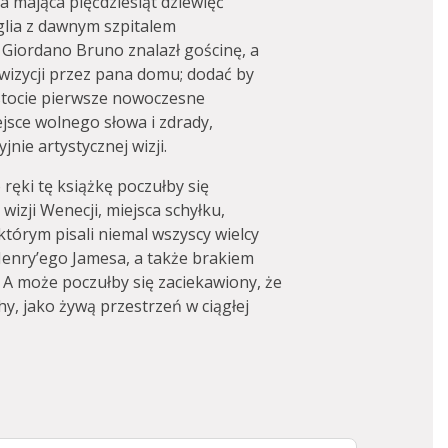
ca mająca pięćdziesiąt dziewięć
lia z dawnym szpitalem
 Giordano Bruno znalazł gościnę, a
wizycji przez pana domu; dodać by
istocie pierwsze nowoczesne
jsce wolnego słowa i zdrady,
nie artystycznej wizji.
 ręki tę książkę poczułby się
izji Wenecji, miejsca schyłku,
którym pisali niemal wszyscy wielcy
Henry’ego Jamesa, a także brakiem
 A może poczułby się zaciekawiony, że
y, jako żywą przestrzeń w ciągłej