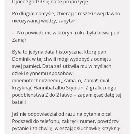
Ojciec zgodził się na tę propozycję.
Po długim namyśle, zbierając resztki swej dawno
nieużywanej wiedzy, zapytał:
– No powiedz mi, w którym roku była bitwa pod
Zamą?
Była to jedyna data historyczna, którą pan
Dominik w tej chwili mógł wydobyć z odmętu
swej pamięci. Data zaś utkwiła mu w myślach
dzięki słynnemu sposobowi
mnemotechnicznemu.„Zama, o, Zama!” miał
krzyknąć Hannibal albo Scypion. Z graficznego
podobieństwa Z do 2 łatwo – zapamiętać datę tej
batalii.
Jaś nie odpowiedział od razu na pytanie ojca!
Podszedł do telefonu, zakręcił numer, powtórzył
pytanie i za chwilę, wieszając słuchawkę krzyknął