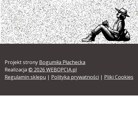
Projekt strony
Bogumiła Płachecka
Realizacja
© 2026 WEBOPCJA.pl
Regulamin sklepu
|
Polityka prywatności
|
Pliki Cookies