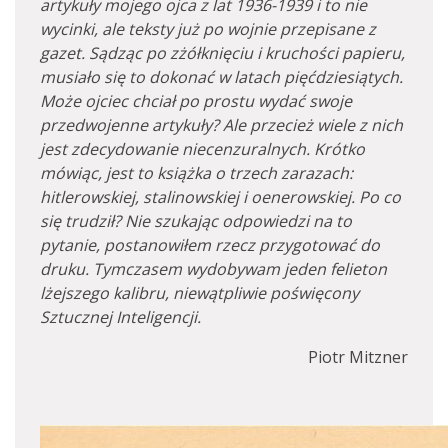
artykuły mojego ojca z lat 1936-1939 i to nie
wycinki, ale teksty już po wojnie przepisane z
gazet. Sądząc po zżółknięciu i kruchości papieru,
musiało się to dokonać w latach pięćdziesiątych.
Może ojciec chciał po prostu wydać swoje
przedwojenne artykuły? Ale przecież wiele z nich
jest zdecydowanie niecenzuralnych. Krótko
mówiąc, jest to książka o trzech zarazach:
hitlerowskiej, stalinowskiej i oenerowskiej. Po co
się trudził? Nie szukając odpowiedzi na to
pytanie, postanowiłem rzecz przygotować do
druku. Tymczasem wydobywam jeden felieton
lżejszego kalibru, niewątpliwie poświęcony
Sztucznej Inteligencji.
Piotr Mitzner