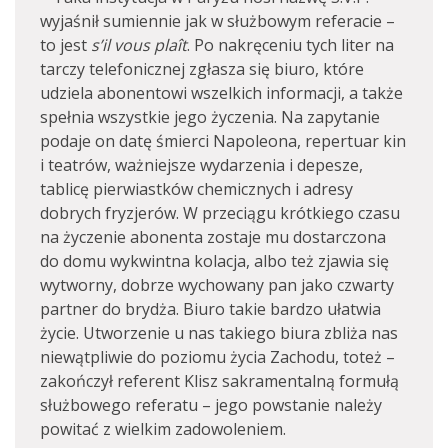
wyjaśnił sumiennie jak w służbowym referacie –
to jest
s’il vous plaît
. Po nakręceniu tych liter na
tarczy telefonicznej zgłasza się biuro, które
udziela abonentowi wszelkich informacji, a także
spełnia wszystkie jego życzenia. Na zapytanie
podaje on datę śmierci Napoleona, repertuar kin
i teatrów, ważniejsze wydarzenia i depesze,
tablicę pierwiastków chemicznych i adresy
dobrych fryzjerów. W przeciągu krótkiego czasu
na życzenie abonenta zostaje mu dostarczona
do domu wykwintna kolacja, albo też zjawia się
wytworny, dobrze wychowany pan jako czwarty
partner do brydża. Biuro takie bardzo ułatwia
życie. Utworzenie u nas takiego biura zbliża nas
niewątpliwie do poziomu życia Zachodu, toteż –
zakończył referent Klisz sakramentalną formułą
służbowego referatu – jego powstanie należy
powitać z wielkim zadowoleniem.