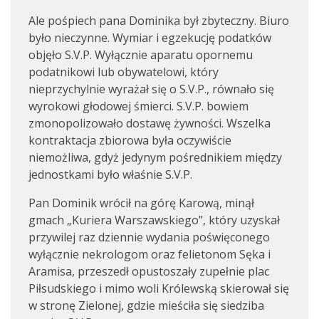
Ale pośpiech pana Dominika był zbyteczny. Biuro
było nieczynne. Wymiar i egzekucję podatków
objęło S.V.P. Wyłącznie aparatu opornemu
podatnikowi lub obywatelowi, który
nieprzychylnie wyrażał się o S.V.P., równało się
wyrokowi głodowej śmierci. S.V.P. bowiem
zmonopolizowało dostawę żywności. Wszelka
kontraktacja zbiorowa była oczywiście
niemożliwa, gdyż jedynym pośrednikiem między
jednostkami było właśnie S.V.P.
Pan Dominik wrócił na górę Karową, minął
gmach „Kuriera Warszawskiego”, który uzyskał
przywilej raz dziennie wydania poświęconego
wyłącznie nekrologom oraz felietonom Sęka i
Aramisa, przeszedł opustoszały zupełnie plac
Piłsudskiego i mimo woli Królewską skierował się
w stronę Zielonej, gdzie mieściła się siedziba