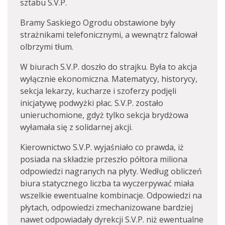
sztabu S.V.P.
Bramy Saskiego Ogrodu obstawione były
strażnikami telefonicznymi, a wewnątrz falował
olbrzymi tłum.
W biurach S.V.P. doszło do strajku. Była to akcja
wyłącznie ekonomiczna. Matematycy, historycy,
sekcja lekarzy, kucharze i szoferzy podjęli
inicjatywę podwyżki płac. S.V.P. zostało
unieruchomione, gdyż tylko sekcja brydżowa
wyłamała się z solidarnej akcji.
Kierownictwo S.V.P. wyjaśniało co prawda, iż
posiada na składzie przeszło półtora miliona
odpowiedzi nagranych na płyty. Według obliczeń
biura statycznego liczba ta wyczerpywać miała
wszelkie ewentualne kombinacje. Odpowiedzi na
płytach, odpowiedzi zmechanizowane bardziej
nawet odpowiadały dyrekcji S.V.P. niż ewentualne