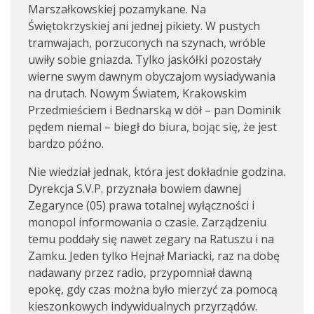
Marszałkowskiej pozamykane. Na
Świętokrzyskiej ani jednej pikiety. W pustych
tramwajach, porzuconych na szynach, wróble
uwiły sobie gniazda. Tylko jaskółki pozostały
wierne swym dawnym obyczajom wysiadywania
na drutach. Nowym Światem, Krakowskim
Przedmieściem i Bednarską w dół – pan Dominik
pędem niemal – biegł do biura, bojąc się, że jest
bardzo późno.
Nie wiedział jednak, która jest dokładnie godzina.
Dyrekcja S.V.P. przyznała bowiem dawnej
Zegarynce (05) prawa totalnej wyłączności i
monopol informowania o czasie. Zarządzeniu
temu poddały się nawet zegary na Ratuszu i na
Zamku. Jeden tylko Hejnał Mariacki, raz na dobę
nadawany przez radio, przypomniał dawną
epokę, gdy czas można było mierzyć za pomocą
kieszonkowych indywidualnych przyrządów.