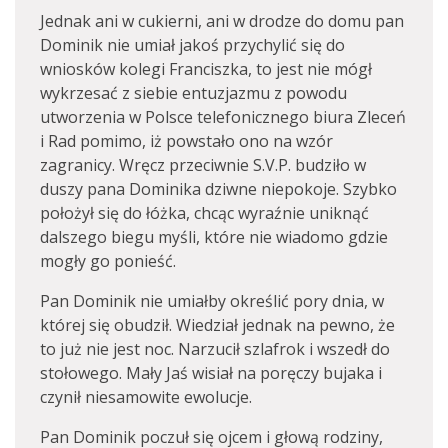
Jednak ani w cukierni, ani w drodze do domu pan
Dominik nie umiał jakoś przychylić się do
wniosków kolegi Franciszka, to jest nie mógł
wykrzesać z siebie entuzjazmu z powodu
utworzenia w Polsce telefonicznego biura Zleceń
i Rad pomimo, iż powstało ono na wzór
zagranicy. Wręcz przeciwnie S.V.P. budziło w
duszy pana Dominika dziwne niepokoje. Szybko
położył się do łóżka, chcąc wyraźnie uniknąć
dalszego biegu myśli, które nie wiadomo gdzie
mogły go ponieść.
Pan Dominik nie umiałby określić pory dnia, w
której się obudził. Wiedział jednak na pewno, że
to już nie jest noc. Narzucił szlafrok i wszedł do
stołowego. Mały Jaś wisiał na poręczy bujaka i
czynił niesamowite ewolucje.
Pan Dominik poczuł się ojcem i głową rodziny,