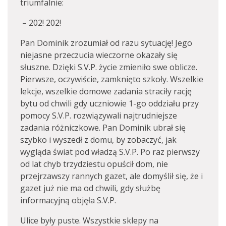
triumfalnie:
– 202! 202!
Pan Dominik zrozumiał od razu sytuację! Jego
niejasne przeczucia wieczorne okazały się
słuszne. Dzięki S.V.P. życie zmieniło swe oblicze.
Pierwsze, oczywiście, zamknięto szkoły. Wszelkie
lekcje, wszelkie domowe zadania straciły rację
bytu od chwili gdy uczniowie 1-go oddziału przy
pomocy S.V.P. rozwiązywali najtrudniejsze
zadania różniczkowe. Pan Dominik ubrał się
szybko i wyszedł z domu, by zobaczyć, jak
wygląda świat pod władzą S.V.P. Po raz pierwszy
od lat chyb trzydziestu opuścił dom, nie
przejrzawszy rannych gazet, ale domyślił się, że i
gazet już nie ma od chwili, gdy służbę
informacyjną objęła S.V.P.
Ulice były puste. Wszystkie sklepy na