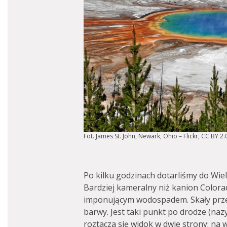
Fot. James St. John, Newark, Ohio – Flickr, CC BY 
Po kilku godzinach dotarliśmy do Wielk
Bardziej kameralny niż kanion Color
imponującym wodospadem. Skały przebi
barwy. Jest taki punkt po drodze (naz
roztacza się widok w dwie strony: na 