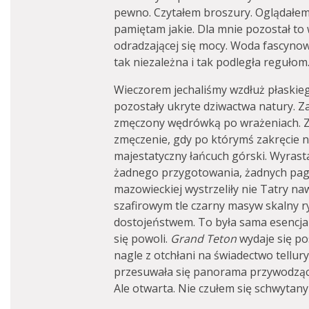
pewno. Czytałem broszury. Oglądałem 
pamiętam jakie. Dla mnie pozostał to 
odradzającej się mocy. Woda fascyno
tak niezależna i tak podległa regułom
Wieczorem jechaliśmy wzdłuż płaskieg
pozostały ukryte dziwactwa natury. Za
zmęczony wędrówką po wrażeniach. Z
zmęczenie, gdy po którymś zakręcie n
majestatyczny łańcuch górski. Wyrasta
żadnego przygotowania, żadnych pagó
mazowieckiej wystrzeliły nie Tatry na
szafirowym tle czarny masyw skalny r
dostojeństwem. To była sama esencja g
się powoli.
Grand Teton
wydaje się po
nagle z otchłani na świadectwo tellur
przesuwała się panorama przywodząca
Ale otwarta. Nie czułem się schwytany