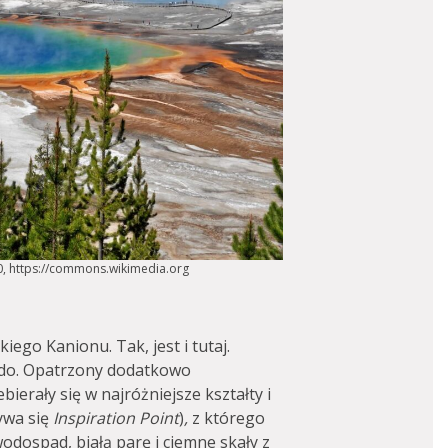
2.0, https://commons.wikimedia.org
iego Kanionu. Tak, jest i tutaj.
ado. Opatrzony dodatkowo
erały się w najróżniejsze kształty i
ywa się
Inspiration Point
)
,
z którego
wodospad, białą parę i ciemne skały z