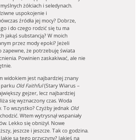
ymyślnych żółciach i seledynach.
dziwne uspokojenie i
wówczas źródła jej mocy? Dobrze,
go i do czego rodzić się tu ma
ych jakąś substancją? W moich
nym przez mody epoki? Jeżeli
o zapewne, że potrzebuję świata
ienia. Powinien zaskakiwać, ale nie
tnie.
m widokiem jest najbardziej znany
l parku
Old Faithful
(Stary Wiarus –
ajwiększy gejzer, lecz najbardziej
bliża się wyznaczony czas. Woda
w. To wszystko? Czyżby jednak
Old
ozchodzić. Wtem wytrysnął wspaniały
rów. Lekko się obniżył. Nowe
szy, jeszcze i jeszcze. Tak co godzina.
 Jakie są tego przyczyny? Jakieś na