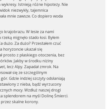
wykresy. Istnieją różne hipotezy. Nie
widok niezwykły, tajemnica
wała mnie zawsze. Co dopiero woda
.
o krajobrazu. W lesie za nami
 rzeką mignęło stado łosi. Byłem
a dużo. Za dużo? Przestałem czuć
a horyzoncie ukazał się
ł prosto z płaskiego otoczenia, bez
rków. Jakby w środku niziny
wet, lecz Alpy. Zapadał zmrok. Na
ysował się ze szczególnym
ór. Gdzie indziej szczyty odsłaniają
stawiony z nieba, bądź wyrzucony
ycznych mocy. Wzdłuż naszej drogi
 splendorem na myśl Dolinę Śmierci.
 przez skalne korony.