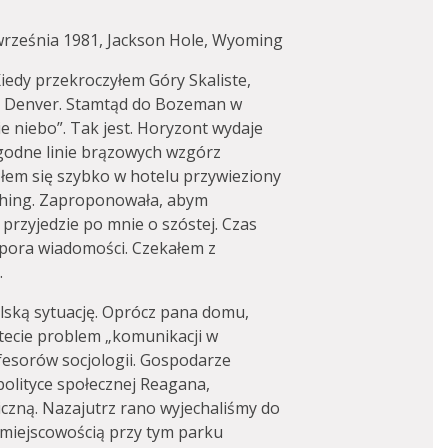
września 1981, Jackson Hole, Wyoming
edy przekroczyłem Góry Skaliste,
 Denver. Stamtąd do Bozeman w
e niebo”. Tak jest. Horyzont wydaje
agodne linie brązowych wzgórz
złem się szybko w hotelu przywieziony
shing. Zaproponowała, abym
 przyjedzie po mnie o szóstej. Czas
 pora wiadomości. Czekałem z
.
ską sytuację. Oprócz pana domu,
tecie problem „komunikacji w
fesorów socjologii. Gospodarze
 polityce społecznej Reagana,
czną. Nazajutrz rano wyjechaliśmy do
 miejscowością przy tym parku