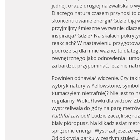
jednej, oraz z drugiej na zwaliska o w
Dlaczego natura czasem przynosi to 
skoncentrowanie energii? Gdzie biją 
przyjmijmy śmieszne wyzwanie: dlacze
inspiracja? Gdzie? Na skałach pokryt
reakcjach? W nastawieniu przygotowa
podróże są dla mnie ważne, to dlateg
zewnętrznego jako odnowienia i umocn
za bardzo, przypominać, lecz nie natrę
Powinien odnawiać widzenie. Czy taki
wybryk natury w Yellowstone, symbo
tłumaczyłem nietrafnie)? Nie jest to n
regularny. Wokół ławki dla widzów. Z
wystrzeliwała do góry na parę metró
Faithful
zawiódł? Ludzie zaczęli się r
biały pióropusz. Na kilkadziesiąt met
sprężenie energii. Wystrzał jeszcze wyż
Od odkrycia parku w zeszłym stuleciu.