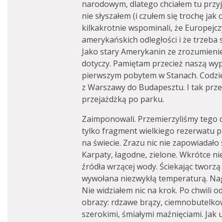
narodowym, dlatego chciałem tu przy
nie słyszałem (i czułem się trochę ja
kilkakrotnie wspominali, że Europejc
amerykańskich odległości i że trzeba 
Jako stary Amerykanin ze zrozumieni
dotyczy. Pamiętam przecież naszą wyp
pierwszym pobytem w Stanach. Codzien
z Warszawy do Budapesztu. I tak prze
przejażdżką po parku.
Zaimponowali. Przemierzyliśmy tego d
tylko fragment wielkiego rezerwatu 
na świecie. Zrazu nic nie zapowiadał
Karpaty, łagodne, zielone. Wkrótce n
źródła wrzącej wody. Ściekając tworzą
wywołana niezwykłą temperaturą. Nag
Nie widziałem nic na krok. Po chwili o
obrazy: rdzawe brązy, ciemnobutelkow
szerokimi, śmiałymi maźnięciami. Jak u