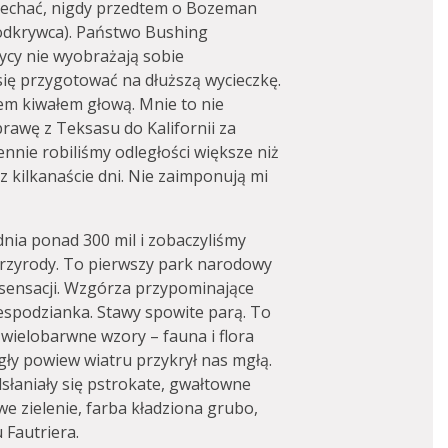
jechać, nigdy przedtem o Bozeman
k odkrywca). Państwo Bushing
zycy nie wyobrażają sobie
się przygotować na dłuższą wycieczkę.
em kiwałem głową. Mnie to nie
rawę z Teksasu do Kalifornii za
nie robiliśmy odległości większe niż
z kilkanaście dni. Nie zaimponują mi
nia ponad 300 mil i zobaczyliśmy
przyrody. To pierwszy park narodowy
o sensacji. Wzgórza przypominające
iespodzianka. Stawy spowite parą. To
 wielobarwne wzory – fauna i flora
ły powiew wiatru przykrył nas mgłą.
dsłaniały się pstrokate, gwałtowne
e zielenie, farba kładziona grubo,
 Fautriera.