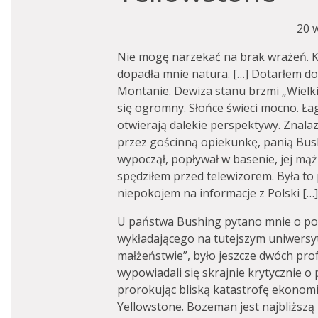
20 
Nie mogę narzekać na brak wrażeń. Ki
dopadła mnie natura. […]
Dotarłem do
Montanie.
Dewiza stanu brzmi „Wielki
się ogromny. Słońce świeci mocno. Ł
otwierają dalekie perspektywy. Znala
przez gościnną opiekunkę, panią Bu
wypoczął, popływał w basenie, jej mąż
spędziłem przed telewizorem. Była to
niepokojem na informacje z Polski […]
U państwa Bushing pytano mnie o pol
wykładającego na tutejszym uniwersy
małżeństwie”, było jeszcze dwóch pro
wypowiadali się skrajnie krytycznie o
prorokując bliską katastrofę ekonomi
Yellowstone. Bozeman jest najbliższą