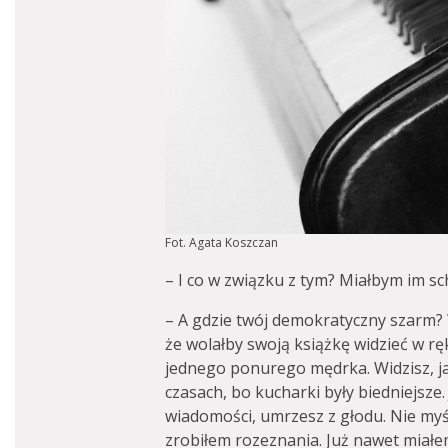
Fot. Agata Koszczan
– I co w związku z tym? Miałbym im sc
– A gdzie twój demokratyczny szarm
że wolałby swoją książkę widzieć w rę
jednego ponurego mędrka. Widzisz, ja
czasach, bo kucharki były biedniejsze.
wiadomości, umrzesz z głodu. Nie myśl
zrobiłem rozeznania. Już nawet miałe