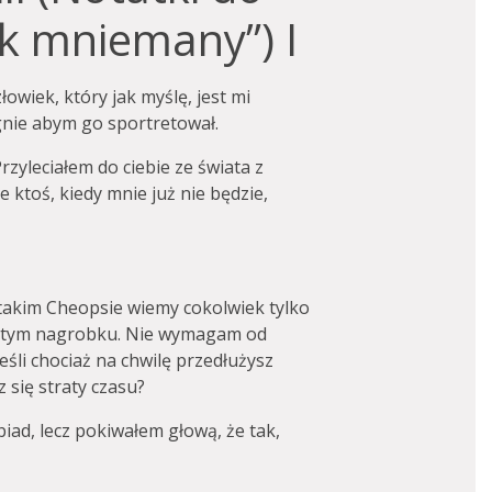
k mniemany”) I
łowiek, który jak myślę, jest mi
ragnie abym go sportretował.
rzyleciałem do ciebie ze świata z
e ktoś, kiedy mnie już nie będzie,
 takim Cheopsie wiemy cokolwiek tylko
zistym nagrobku. Nie wymagam od
 jeśli chociaż na chwilę przedłużysz
z się straty czasu?
iad, lecz pokiwałem głową, że tak,