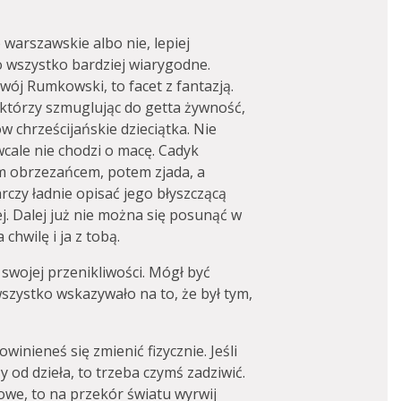
 warszawskie albo nie, lepiej
to wszystko bardziej wiarygodne.
twój Rumkowski, to facet z fantazją.
którzy szmuglując do getta żywność,
w chrześcijańskie dzieciątka. Nie
wcale nie chodzi o macę. Cadyk
m obrzezańcem, potem zjada, a
czy ładnie opisać jego błyszczącą
iej. Dalej już nie można się posunąć w
 chwilę i ja z tobą.
swojej przenikliwości. Mógł być
szystko wskazywało na to, że był tym,
Powinieneś się zmienić fizycznie. Jeśli
y od dzieła, to trzeba czymś zadziwić.
owe, to na przekór światu wyrwij