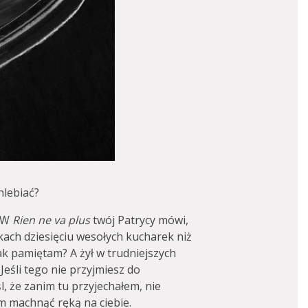
hlebiać?
? W
Rien ne va plus
twój Patrycy mówi,
kach dziesięciu wesołych kucharek niż
k pamiętam? A żył w trudniejszych
 Jeśli tego nie przyjmiesz do
, że zanim tu przyjechałem, nie
m machnąć ręką na ciebie.