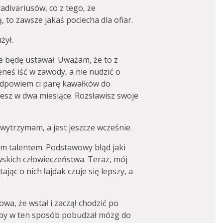
radivariusów, co z tego, że
 to zawsze jakaś pociecha dla ofiar.
żył.
ie będę ustawał. Uważam, że to z
neś iść w zawody, a nie nudzić o
odpowiem ci parę kawałków do
esz w dwa miesiące. Rozsławisz swoje
 wytrzymam, a jest jeszcze wcześnie.
im talentem. Podstawowy błąd jaki
skich człowieczeństwa. Teraz, mój
jąc o nich łajdak czuje się lepszy, a
wa, że wstał i zaczął chodzić po
akby w ten sposób pobudzał mózg do