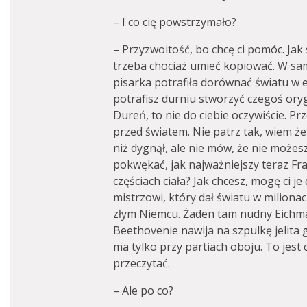
– I co cię powstrzymało?
– Przyzwoitość, bo chcę ci pomóc. Ja
trzeba chociaż umieć kopiować. W sam
pisarka potrafiła dorównać światu w 
potrafisz durniu stworzyć czegoś oryg
Dureń, to nie do ciebie oczywiście. P
przed światem. Nie patrz tak, wiem że
niż dygnął, ale nie mów, że nie może
pokwękać, jak najważniejszy teraz Fr
częściach ciała? Jak chcesz, mogę ci je 
mistrzowi, który dał światu w milion
złym Niemcu. Żaden tam nudny Eichman
Beethovenie nawija na szpulkę jelita
ma tylko przy partiach oboju. To jest
przeczytać.
– Ale po co?