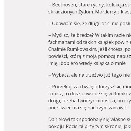
– Beethoven, stare ryciny, kolekcja st
skradzionych Żydom. Mordercy z klasą,
– Obawiam się, że długi lot ci nie posłu
– Myślisz, że bredzę? W takim razie n
fachmanami od takich książek powinie
Chaimie Rumkowskim. Jeśli chcesz, p
powieści, którą z moją pomocą napisz
imię i dopiero wtedy książka o mnie.
– Wybacz, ale na trzeźwo już tego nie
– Poczekaj, za chwilę odurzysz się mo
robisz, to doszukiwanie się w Rumkow
drogi, trzeba tworzyć monstra, bo czyta
poczciwiec ma się nad czym zadziwić.
Danielowi tak spodobały się własne sło
pokoju. Pocierał przy tym skronie, j