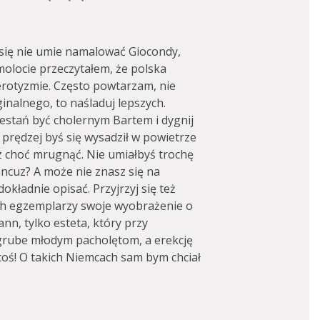
k się nie umie namalować Giocondy,
olocie przeczytałem, że polska
erotyzmie. Często powtarzam, nie
inalnego, to naśladuj lepszych.
rzestań być cholernym Bartem i dygnij
 prędzej byś się wysadził w powietrze
sz choć mrugnąć. Nie umiałbyś trochę
ancuz? A może nie znasz się na
dokładnie opisać. Przyjrzyj się też
ach egzemplarzy swoje wyobrażenie o
n, tylko esteta, który przy
 grube młodym pacholętom, a erekcję
 coś! O takich Niemcach sam bym chciał