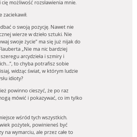
cię możliwość rozsławienia mnie.
 zaciekawił.
adbać o swoją pozycję. Nawet nie
cznej wierze w dzieło sztuki. Nie
aj swoje życie” ma się już nijak do
Flauberta „Nie ma nic bardziej
zeregu arcydzieła i szmiry i
ich…”, to chyba potrafisz sobie
siaj, widząc świat, w którym ludzie
słu idioty?
ecież powinno cieszyć, że po raz
 mogą mówić i pokazywać, co im tylko
o miejsce wśród tych wszystkich.
olwiek pożytek, powinieneś być
zy na wymarciu, ale przez całe to