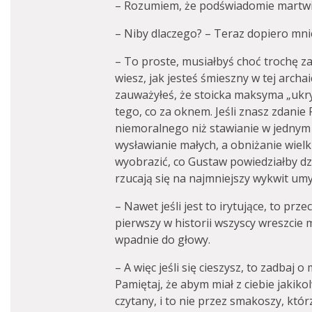
– Rozumiem, że podświadomie martwi 
– Niby dlaczego? – Teraz dopiero mnie
– To proste, musiałbyś choć trochę z
wiesz, jak jesteś śmieszny w tej archai
zauważyłeś, że stoicka maksyma „ukryw
tego, co za oknem. Jeśli znasz zdanie 
niemoralnego niż stawianie w jednym s
wysławianie małych, a obniżanie wielk
wyobrazić, co Gustaw powiedziałby dzi
rzucają się na najmniejszy wykwit umy
– Nawet jeśli jest to irytujące, to prz
pierwszy w historii wszyscy wreszcie
wpadnie do głowy.
– A więc jeśli się cieszysz, to zadbaj 
Pamiętaj, że abym miał z ciebie jakik
czytany, i to nie przez smakoszy, któr