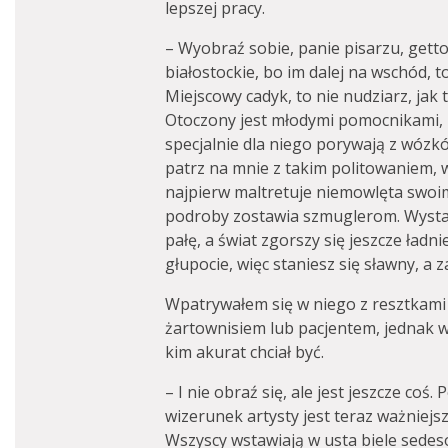
lepszej pracy.
– Wyobraź sobie, panie pisarzu, getto
białostockie, bo im dalej na wschód, 
Miejscowy cadyk, to nie nudziarz, jak 
Otoczony jest młodymi pomocnikami, 
specjalnie dla niego porywają z wózkó
patrz na mnie z takim politowaniem, 
najpierw maltretuje niemowlęta swoi
podroby zostawia szmuglerom. Wystar
pałę, a świat zgorszy się jeszcze ładn
głupocie, więc staniesz się sławny, a za
Wpatrywałem się w niego z resztkami 
żartownisiem lub pacjentem, jednak w
kim akurat chciał być.
– I nie obraź się, ale jest jeszcze coś. 
wizerunek artysty jest teraz ważniejsz
Wszyscy wstawiają w usta biele sedes