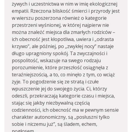
żywych i uczestnictwa w nim w imię ekologicznej
empatii. Rzeczona bliskość śmierci i przyrody jest
w wierszu poszerzona również o kategorie
przestrzeni wyśnionej, w której najpierw nie
można znaleźć miejsca dla zmarłych rodziców –
ich obecność jest kłopotliwa, uwiera i „odrasta
krzywo”, ale później, po „zwykłej nocy” nastaje
długo upragniony spokój. Ta zwyczajności i
pospolitość, wskazuje na swego rodzaju
porozumienie, które przeszłość osiągnęła z
teraźniejszością, a to, co minęło z tym, co wciąż
żyje. To pogodzenie się ze stratą i czułe
wpuszczenie jej do swojego życia. Ci, którzy
odeszli, przekraczają kategorie czasu i miejsca,
stając się jakby niezbywalną częścią
codzienności, ich obecność ma w pewnym sensie
charakter autonomiczny, są „posłuszni tylko
sobie i niczemu już”, są śladem, echem,
pogłosem.