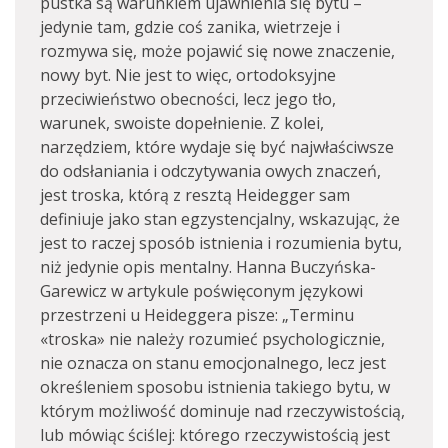
pustka są warunkiem ujawnienia się bytu –
jedynie tam, gdzie coś zanika, wietrzeje i
rozmywa się, może pojawić się nowe znaczenie,
nowy byt. Nie jest to więc, ortodoksyjne
przeciwieństwo obecności, lecz jego tło,
warunek, swoiste dopełnienie. Z kolei,
narzędziem, które wydaje się być najwłaściwsze
do odsłaniania i odczytywania owych znaczeń,
jest troska, którą z resztą Heidegger sam
definiuje jako stan egzystencjalny, wskazując, że
jest to raczej sposób istnienia i rozumienia bytu,
niż jedynie opis mentalny. Hanna Buczyńska-
Garewicz w artykule poświęconym językowi
przestrzeni u Heideggera pisze: „Terminu
«troska» nie należy rozumieć psychologicznie,
nie oznacza on stanu emocjonalnego, lecz jest
określeniem sposobu istnienia takiego bytu, w
którym możliwość dominuje nad rzeczywistością,
lub mówiąc ściślej: którego rzeczywistością jest