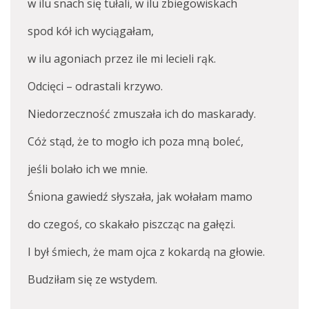
w ilu snach się tułali, w ilu zbiegowiskach
spod kół ich wyciągałam,
w ilu agoniach przez ile mi lecieli rąk.
Odcięci – odrastali krzywo.
Niedorzeczność zmuszała ich do maskarady.
Cóż stąd, że to mogło ich poza mną boleć,
jeśli bolało ich we mnie.
Śniona gawiedź słyszała, jak wołałam mamo
do czegoś, co skakało piszcząc na gałęzi.
I był śmiech, że mam ojca z kokardą na głowie.
Budziłam się ze wstydem.