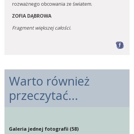
rozważnego obcowania ze światem.
ZOFIA DĄBROWA
Fragment większej całości.
F
Warto również
przeczytać...
Galeria jednej fotografii (58)