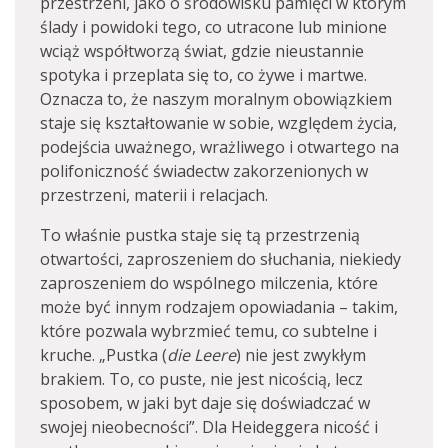
przestrzeni, jako o środowisku pamięci w którym
ślady i powidoki tego, co utracone lub minione
wciąż współtworzą świat, gdzie nieustannie
spotyka i przeplata się to, co żywe i martwe.
Oznacza to, że naszym moralnym obowiązkiem
staje się kształtowanie w sobie, względem życia,
podejścia uważnego, wrażliwego i otwartego na
polifoniczność świadectw zakorzenionych w
przestrzeni, materii i relacjach.
To właśnie pustka staje się tą przestrzenią
otwartości, zaproszeniem do słuchania, niekiedy
zaproszeniem do wspólnego milczenia, które
może być innym rodzajem opowiadania – takim,
które pozwala wybrzmieć temu, co subtelne i
kruche. „Pustka (
die Leere
) nie jest zwykłym
brakiem. To, co puste, nie jest nicością, lecz
sposobem, w jaki byt daje się doświadczać w
swojej nieobecności”. Dla Heideggera nicość i