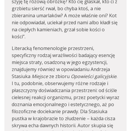
szyję tę różową obróżkę? Kto cię głaskał, kto ci z
grzbietu sierść rwał, bo chyba ktoś, a nie
zbieranina umarlaków? A może właśnie oni? Kot
nie odpowiadał, uciekał przed nami albo kładł się
na ciepłych kamieniach, grzał sobie kości o
kości”.
Literacką fenomenologie przestrzeni,
specyficzny rodzaj wrażliwości badający esencję
miejsca straty, osadzoną w jego egzystencji,
znajdujemy również w opowiadaniu Andrzeja
Stasiuka
Miejsce
ze zbioru
Opowieści galicyjskie
.
I tu, podobnie, obserwujemy różne rodzaje i
płaszczyzny doświadczania przestrzeni: od ściśle
cielesnej reakcji organizmu, przez poetycki wyraz
doznania emocjonalnego i estetycznego, aż po
filozoficzne dociekanie prawdy. Dla Stasiuka
pustka w krajobrazie to złudzenie – każda cisza
skrywa echa dawnych historii. Autor skupia się