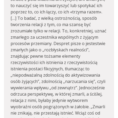
to nauczyć się im towarzyszyć lub spotykać ich
poprzez to, co ich łączy, co ich «trzyma razem».
[…] To badać, z wielką ostrożnością, sposób
tworzenia relacji z tym, co ma szansę być
zrozumiałe tylko w relacji. To, konkretniej, uznać
zmarłego za uczestnika wspólnych z żyjącym
procesów przemiany. Despret pisze o jestestwie
zmarłych jako o „rozbłyskach realności”,
znajdując pewne tożsame elementy
rzeczywistości ich istnienia z rzeczywistością
istnienia postaci fikcyjnych, tłumacząc to
„niepodważalną zdolnością do aktywizowania
osób żyjących”, zdolnością „narzucania się”, czyli
wywierania wpływu „od zewnątrz”. Jednocześnie
odrzuca perspektywę, w której zmarli, a ściślej,
relacja z nimi, byłaby jedynie wytworem
wyobraźni osób pogrążonych w żałobie. „Zmarli
nie znikają, nie przestają istnieć. Wciąż coś od