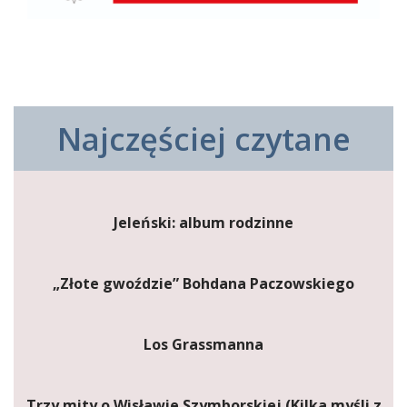
Najczęściej czytane
Jeleński: album rodzinne
„Złote gwoździe” Bohdana Paczowskiego
Los Grassmanna
Trzy mity o Wisławie Szymborskiej (Kilka myśli z