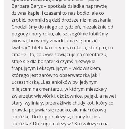
Barbara Barys – spotkała dziadka naprawdę
dziwna kąpiel i czasami to nas bodło, ale co
zrobić, pomniki są dziś droższe niż mieszkania.
Chodziliśmy do niego co tydzień, niezależnie od
pogody i pory roku, ale szczególnie lubiliśmy
wiosną, bo wtedy zmarli lubią się budzić i
kwitnąć”. Głęboka i intymna relacja, którą to, co
zmarłe i to, co żywe zawiązuje na cmentarzu,
staje się dla bohaterki czymś niezwykle
frapującym i ekscytującym – widowiskiem,
którego jest zarówno obserwatorką jak i
uczestniczką. „Las aniołków był jedynym
miejscem na cmentarzu, w którym mieszkały
zwierzęta; wiewiórki, dżdżownice, pająki, a nawet
stary, wyliniały, przeraźliwie chudy kot, który co
prawda pojawiał się rzadko, ale miał różową
obróżkę. Do kogo należysz, chudy kocie z
obróżką? Do kogo należysz? Kto założył ci na