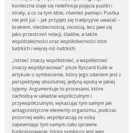
konieczna staje się redefinicja pojęcia pustki i
straty, a co za tym idzie, również pamięci. Pustka
nie jest już – jak przyjęło się tradycyjnie uważać –
brakiem, nieobecnością, nicością, lecz jawi się
jako przestrzeń relacji, śladów, a także
współzależności oraz współobecności istot
ludzkich i więcej-niż-ludzkich.
„Istnieć znaczy współistnieć, a współistnieć
znaczy współpracować” pisze Ryszard Kulik w
artykule o symbiocenie, który jego zdaniem jest z
perspektywy absolutnej, jedyną epoką w jakiej
żyjemy. Argumentuje to procesami, które
zachodzą w układzie współczulnym i
przywspółczulnym, wykazując tym samym jak
antagonistyczne elementy organizmu, podczas
pozornej walki, współpracują ze sobą
zapewniając tym samym ciału sprawne
funkcjonowanie. Istotą symbiozy jest więc