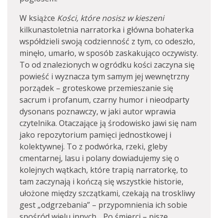
W książce
Kości, które nosisz w kieszeni
kilkunastoletnia narratorka i główna bohaterka
współdzieli swoją codzienność z tym, co odeszło,
minęło, umarło, w sposób zaskakująco oczywisty.
To od znalezionych w ogródku kości zaczyna się
powieść i wyznacza tym samym jej wewnętrzny
porządek – groteskowe przemieszanie się
sacrum i profanum, czarny humor i nieodparty
dysonans poznawczy, w jaki autor wprawia
czytelnika. Otaczające ją środowisko jawi się nam
jako repozytorium pamięci jednostkowej i
kolektywnej. To z podwórka, rzeki, gleby
cmentarnej, lasu i polany dowiadujemy się o
kolejnych wątkach, które trapią narratorkę, to
tam zaczynają i kończą się wszystkie historie,
ułożone między szczątkami, czekają na troskliwy
gest „odgrzebania” – przypomnienia ich sobie
spośród wielu innych. „Po śmierci – pisze