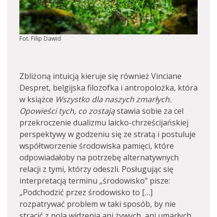
Fot. Filip Dawid
Zbliżoną intuicją kieruje się również Vinciane
Despret, belgijska filozofka i antropolożka, która
w książce
Wszystko dla naszych zmarłych.
Opowieści tych, co zostają
stawia sobie za cel
przekroczenie dualizmu laicko-chrześcijańskiej
perspektywy w godzeniu się ze stratą i postuluje
współtworzenie środowiska pamięci, które
odpowiadałoby na potrzebę alternatywnych
relacji z tymi, którzy odeszli. Posługując się
interpretacją terminu „środowisko” pisze:
„Podchodzić przez środowisko to […]
rozpatrywać problem w taki sposób, by nie
stracić z pola widzenia ani żywych, ani umarłych,