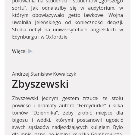
polowania na studentki i studentów „gorszego
sortu”. Jak odnalazłby się w audytorium, w
którym obowiązywało getto ławkowe. Wojna
uwolniła Jeleńskiego od konieczności decyzji.
Studia odbył na uniwersytetach angielskich: w
Edynburgu i w Oxfordzie.
Więcej
Andrzej Stanisław Kowalczyk
Zbyszewski
Zbyszewski jednym gestem zrzucał ze stołu
powieści i dramaty autora "Ferdydurke" i kilka
tomów "Dziennika", żeby zrobić miejsce dla
bigosu i wódki, którymi postanowił ugościć
swych sąsiadów nadjeżdżających kuligiem. Było
dla mnie jasne, że jedyną książką Gombrowicza,